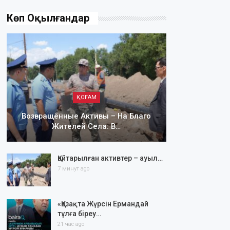
Көп Оқылғандар
ҚОҒАМ
Возвращённые Активы – На Благо
Жителей Села: В…
Қайтарылған активтер – ауыл…
7 минут ago
«Қазақта Жүрсін Ермандай
тұлға біреу…
21 час ago