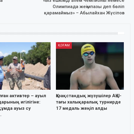
а
«Біз ешкімді әлем чемпионы немесе
Олимпиада жеңімпазы деп бөліп
қарамаймыз» – Абылайхан Жүсіпов
ҚОҒАМ
лған активтер – ауыл
Қазақстандық жүзушілер АҚШ-
арының игілігіне:
тағы халықаралық турнирде
ұмда ауыз су
17 медаль жеңіп алды
…