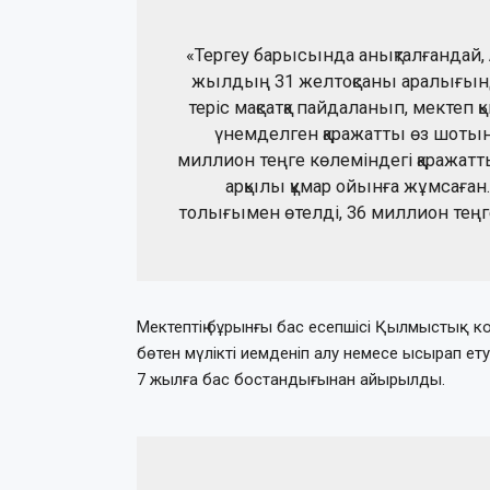
«Тергеу барысында анықталғандай,
жылдың 31 желтоқсаны аралығында
теріс мақсатқа пайдаланып, мектеп 
үнемделген қаражатты өз шоты
миллион теңге көлеміндегі қаражат
арқылы құмар ойынға жұмсаған.
толығымен өтелді, 36 миллион теңг
Мектептің бұрынғы бас есепшісі Қылмыстық код
бөтен мүлікті иемденіп алу немесе ысырап ету
7 жылға бас бостандығынан айырылды.