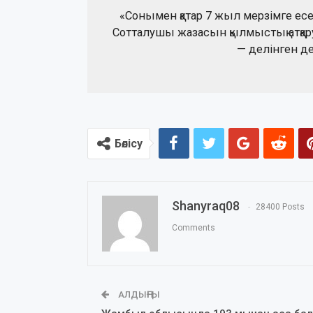
«Сонымен қатар 7 жыл мерзімге ес
Сотталушы жазасын қылмыстық атқару 
— делінген д
Бөлісу
Shanyraq08
28400 Posts
Comments
АЛДЫҢҒЫ