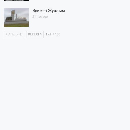
Қасиетті Жуалым
21 час ago
АЛДЫҢҒЫ
КЕЛЕСІ
1 of 7 100