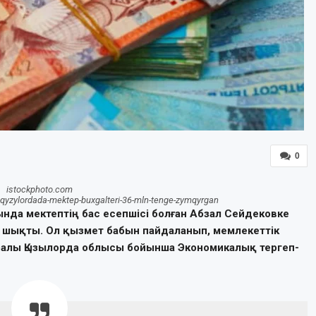
0
istockphoto.com
6-qyzylordada-mektep-buxgalteri-36-mln-tenge-zymqyrgan
да мектептің бас есепшісі болған Абзал Сейдековке
 шықты. Ол қызмет бабын пайдаланып, мемлекеттік
ралы Қызылорда облысы бойынша Экономикалық тергеп-