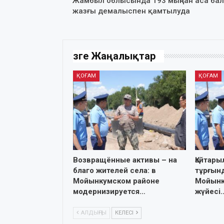
Жамбыл облысында 193 мыңнан аса бал
жазғы демалыспен қамтылуда
Өзге Жаңалықтар
ҚОҒАМ
ҚОҒАМ
Возвращённые активы – на
Қайтары
благо жителей села: в
тұрғынд
Мойынкумском районе
Мойынқ
модернизируется…
жүйесі
АЛДЫҢҒЫ
КЕЛЕСІ