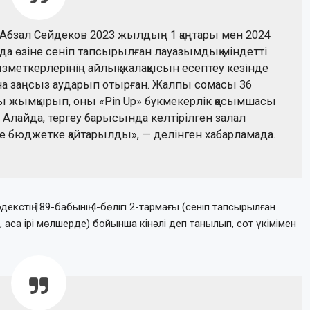
 Абзал Сейдеков 2023 жылдың 1 қаңтары мен 2024
 өзіне сеніп тапсырылған лауазымдық міндетті
қызметкерлерінің айлық жалақысын есептеу кезінде
на заңсыз аударып отырған. Жалпы сомасы 36
ты жымқырып, оны «Pin Up» букмекерлік қосымшасы
 Алайда, тергеу барысында келтірілген залал
е бюджетке қайтарылды», — делінген хабарламада.
екстің 189-бабынің 4-бөлігі 2-тармағы (сеніп тапсырылған
, аса ірі мөлшерде) бойынша кінәлі деп танылып, сот үкімімен