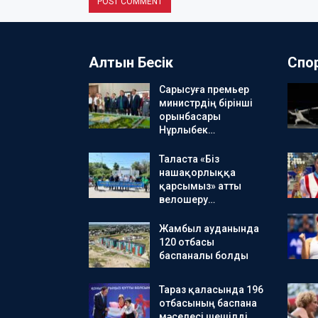
Алтын Бесік
Спо
Сарысуға премьер
министрдің бірінші
орынбасары
Нұрлыбек…
Таласта «Біз
нашақорлыққа
қарсымыз» атты
велошеру…
Жамбыл ауданында
120 отбасы
баспаналы болды
Тараз қаласында 196
отбасының баспана
мәселесі шешілді