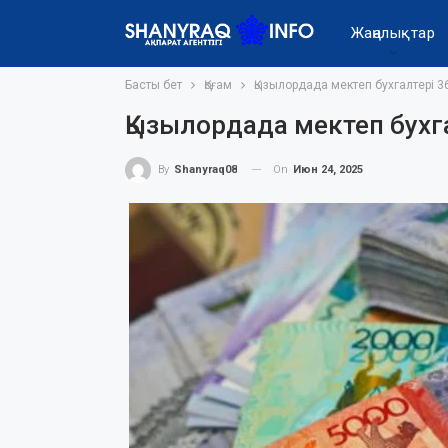
Жаңалықтар
Басты бет
Қоғам
Қызылордада мектеп бухгалтері 
Қызылордада мектеп бухг
On
Июн 24, 2025
By
Shanyraq08