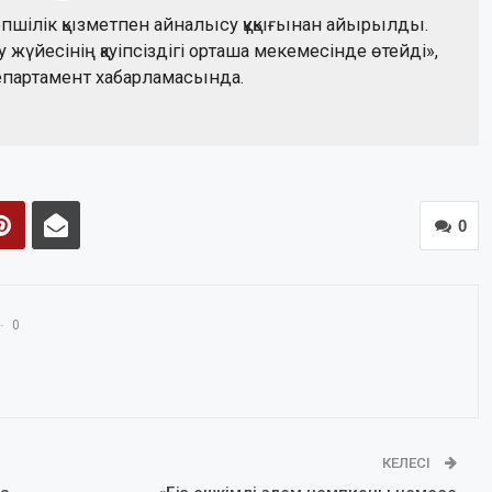
епшілік қызметпен айналысу құқығынан айырылды.
жүйесінің қауіпсіздігі орташа мекемесінде өтейді»,
епартамент хабарламасында.
0
0
КЕЛЕСІ