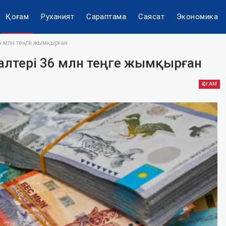
Қоғам
Руханият
Сараптама
Саясат
Экономика
36 млн теңге жымқырған
алтері 36 млн теңге жымқырған
ҚОҒАМ