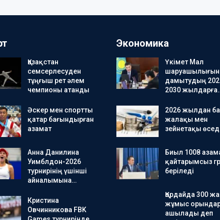
рт
Экономика
Қазақстан
Үкімет Мал
семсерлесуден
шаруашылығын
тұңғыш рет әлем
дамытудың 202
чемпионы атанды
2030 жылдарға
Әскер мен спортты
2026 жылдан ба
қатар бағындырған
жалақы мен
азамат
зейнетақы өсед
Анна Данилина
Биыл 1008 азам
Уимблдон-2026
қайтарымсыз гр
турнирінің үшінші
беріледі
айналымына…
Қордайда 300 ж
Кристина
жұмыс орында
Овчинникова FBK
ашылады деп
Games турнирінде