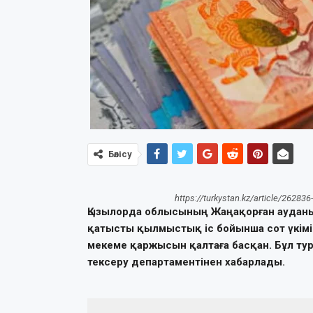
Бөлісу
https://turkystan.kz/article/26283
Қызылорда облысының Жаңақорған ауданын
қатысты қылмыстық іс бойынша сот үкімі
мекеме қаржысын қалтаға басқан. Бұл ту
тексеру департаментінен хабарлады.