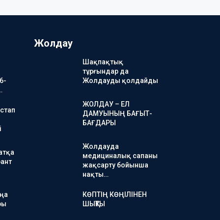
Жолдау
Шақпақтық
тұрғындар да
6-
Жолдауды қолдайды
…
ЖОЛДАУ – ЕЛ
стап
ДАМУЫНЫҢ БАҒЫТ-
БАҒДАРЫ
і
Жолдауда
атқа
медициналық сапаны
ант
жақсарту бойынша
нақты…
аңа
КӨПТІҢ КӨҢІЛІНЕН
ры
ШЫҚТЫ