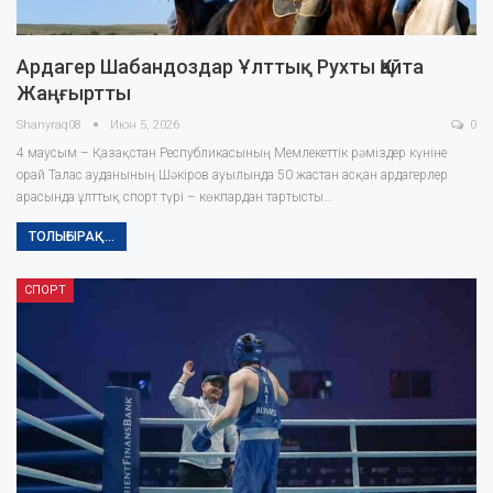
Ардагер Шабандоздар Ұлттық Рухты Қайта
Жаңғыртты
Shanyraq08
Июн 5, 2026
0
4 маусым – Қазақстан Республикасының Мемлекеттік рәміздер күніне
орай Талас ауданының Шәкіров ауылында 50 жастан асқан ардагерлер
арасында ұлттық спорт түрі – көкпардан тартысты…
ТОЛЫҒЫРАҚ...
СПОРТ