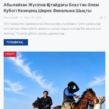
Абылайхан Жүсіпов Қытайдағы Бокстан Әлем
Кубогі Кезеңінің Ширек Финалына Шықты
Shanyraq08
Июн 18, 2026
0
ҰОК Қазақстан құрамасының боксшылары Қытайдың Гуйян қаласында
өтіп жатқан Әлем кубогы кезеңінің үшінші жарыс күнінде бір жеңіске қол
жеткізді. 70 келіге дейінгі салмақ дәрежесінде…
ТОЛЫҒЫРАҚ...
СПОРТ