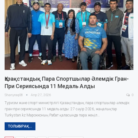
Қазақстандық Пара Спортшылар Әлемдік Гран-
При Сериясында 11 Медаль Алды
Shanyraq08
Апр 27, 2026
0
Туризм және спорт министрлігі Қазақстандық пара спортшылар әлемдік
гран-при сериясында 11 медаль алды: 27 сәуір 2026, жаңалықтар
Turkystan.kz Марокконың Рабат қаласында пара жеңіл…
ТОЛЫҒЫРАҚ...