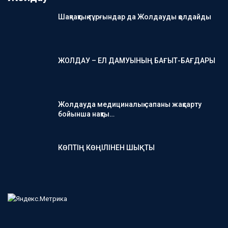
Шақпақтық тұрғындар да Жолдауды қолдайды
ЖОЛДАУ – ЕЛ ДАМУЫНЫҢ БАҒЫТ-БАҒДАРЫ
Жолдауда медициналық сапаны жақсарту
бойынша нақты…
КӨПТІҢ КӨҢІЛІНЕН ШЫҚТЫ