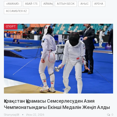
«AMANAT»
АБАЙ-175
АЙМАҚ
АЛТЫН БЕСІК
АНЫС
АРЕНА
АССАМБЛЕЯ.KZ
СПОРТ
Қазақстан Құрамасы Семсерлесуден Азия
Чемпионатындағы Екінші Медалін Жеңіп Алды
Shanyraq08
Июн 22, 2026
0