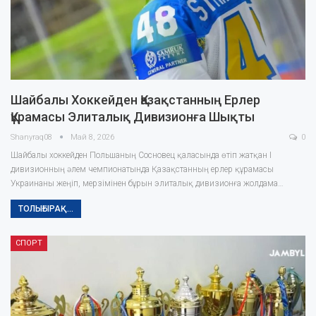
Шайбалы Хоккейден Қазақстанның Ерлер
Құрамасы Элиталық Дивизионға Шықты
Shanyraq08
Май 8, 2026
0
Шайбалы хоккейден Польшаның Сосновец қаласында өтіп жатқан I
дивизионның әлем чемпионатында Қазақстанның ерлер құрамасы
Украинаны жеңіп, мерзімінен бұрын элиталық дивизионға жолдама…
ТОЛЫҒЫРАҚ...
СПОРТ