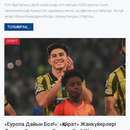
ҰОК Үндістанның Дели қаласында өтіп жатқан 2026 жылғы Азия
чемпионатында Қазақстан құрамасы екінші жүлдесіне қол жеткізді. Жүлде
иегері Ирина Бакалдина болды. Қазақстандық спортшы…
ТОЛЫҒЫРАҚ...
СПОРТ
«Еуропа Дайын Бол!»: «Қайрат» Жанкүйерлері