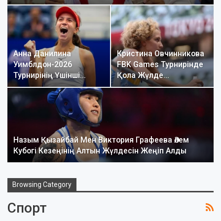
Анна Данилина
Кристина Овчинникова
Уимблдон-2026
FBK Games Турнирінде
Турнирінің Үшінші…
Қола Жүлде…
Назым Қызайбай Мен Виктория Графеева Әлем
Кубогі Кезеңінің Алтын Жүлдесін Жеңіп Алды
Browsing Category
Спорт