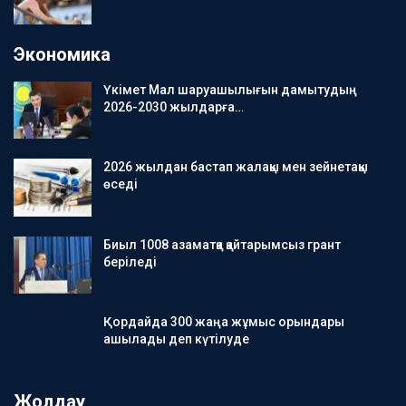
Экономика
Үкімет Мал шаруашылығын дамытудың
2026-2030 жылдарға…
2026 жылдан бастап жалақы мен зейнетақы
өседі
Биыл 1008 азаматқа қайтарымсыз грант
беріледі
Қордайда 300 жаңа жұмыс орындары
ашылады деп күтілуде
Жолдау