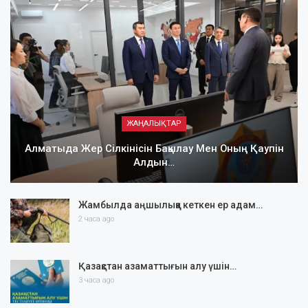
ЖАҢАЛЫҚТАР
Алматыда Жер Сілкінісін Бақылау Мен Оның Қаупін
Алдын…
Жамбылда аңшылыққа кеткен ер адам…
2 часа ago
Қазақстан азаматтығын алу үшін…
3 часа ago