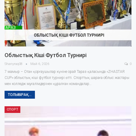
Облыстық Кіші Футбол Турнирі
Shanyraq08
Май 6, 2026
0
7 мамыр – Отан қорғаушылар күніне орай Тараз қаласында «ZHASTAR
CUP» облыстық кіші футбол турнирі өтті. Спорттық шараға облыс жастары
мен колледж мұғалімдерінен құралған командалар…
ТОЛЫҒЫРАҚ...
СПОРТ