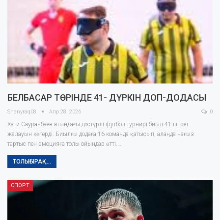
БЕЛБАСАР ТӨРІНДЕ 41- ДҮРКІН ДОП-ДОДАСЫ
Shanyraq08
Апр 28, 2026
0
Хати Сауранбаев атындағы дәстүрлі футбол турнирі биыл 41-ші рет
жалауын көтерді. Биылғы додаға 16 команда қатысып, алаңда нағыз
тартыс пен эмоцияға толы ойындар өтті.…
ТОЛЫҒЫРАҚ...
СПОРТ