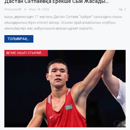
Дастан Сәтпаевқа Ерекше Сый Жасады…
Shanyraq08
Июн 18, 2026
0
ашық дереккөзден 17 жастағы Дастан Сәтпаев "Қайрат" сапындағы соңғы
ойындарының бірін өткізіп жатыр. Осыған орай алматылық клубтың
жанкүйерлері жас шабуылшыға ерекше құрмет көрсетіп,…
ТОЛЫҒЫРАҚ...
ӘҢГІМЕ ОҚЫП ОТЫРАЙЫҚ