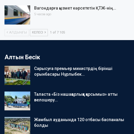
Вагондарға қызмет көрсететін ҚТЖ-нің…
5 часов ago
АЛДЫҢҒЫ
КЕЛЕСІ
1 of 7 105
Алтын Бесік
Сарысуға премьер министрдің бірінші
орынбасары Нұрлыбек…
Таласта «Біз нашақорлыққа қарсымыз» атты
велошеру…
Жамбыл ауданында 120 отбасы баспаналы
болды