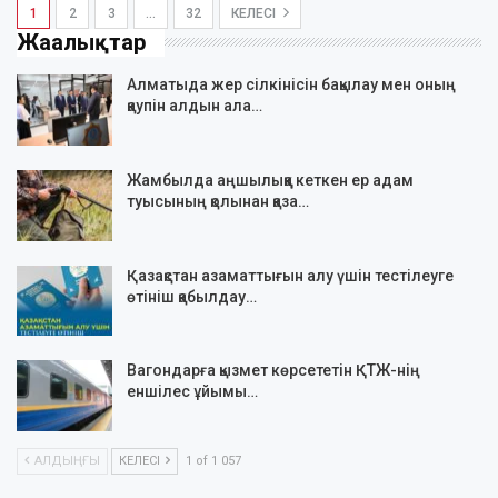
1
2
3
…
32
КЕЛЕСІ
Жаңалықтар
Алматыда жер сілкінісін бақылау мен оның
қаупін алдын ала…
Жамбылда аңшылыққа кеткен ер адам
туысының қолынан қаза…
Қазақстан азаматтығын алу үшін тестілеуге
өтініш қабылдау…
Вагондарға қызмет көрсететін ҚТЖ-нің
еншілес ұйымы…
АЛДЫҢҒЫ
КЕЛЕСІ
1 of 1 057