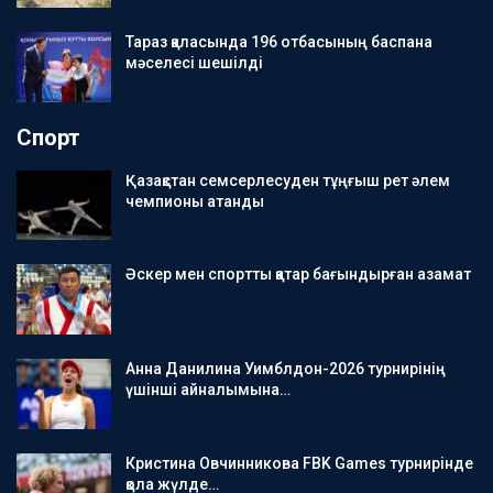
Тараз қаласында 196 отбасының баспана
мәселесі шешілді
Спорт
Қазақстан семсерлесуден тұңғыш рет әлем
чемпионы атанды
Әскер мен спортты қатар бағындырған азамат
Анна Данилина Уимблдон-2026 турнирінің
үшінші айналымына…
Кристина Овчинникова FBK Games турнирінде
қола жүлде…