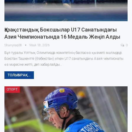
Қазақстандық Боксшылар U17 Санатындағы
Азия Чемпионатында 16 Медаль Жеңіп Алды
Shanyraq08
Май 18, 2026
0
Бұл туралы Ұлттық Олимпиада комитетінің баспасөз қызметі мәлімдеді.
Бокстан Ташкентте (Өзбекстан) өткен U17 санатындағы Азия чемпионаты
өз мәресіне жетті, деп хабарлайды…
ТОЛЫҒЫРАҚ...
СПОРТ