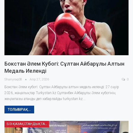
Бокстан Әлем Кубогі: Сұлтан Айбарұлы Алтын
Медаль Иеленді
Shanyraq08
Апр 27, 2026
0
Бокстан Әлем кубогі: Сұлтан Айбарұлы алтын медаль иеленді: 27 сәуір
2026, жаңалықтар Turkystan.kz Сұлтанбек Айбарұлы Әлем кубогінің
жеңімпазы атанды деп хабарлайды turkystan.kz.…
ТОЛЫҒЫРАҚ...
БІЗ-ҚАЗАҚСТАНДЫҚТАРМЫЗ