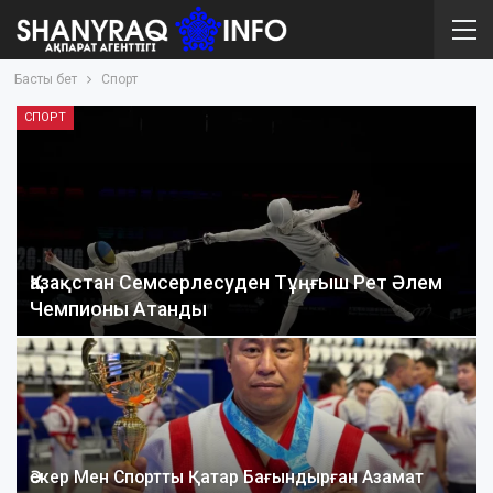
Басты бет
Спорт
СПОРТ
Қазақстан Семсерлесуден Тұңғыш Рет Әлем
Чемпионы Атанды
Әскер Мен Спортты Қатар Бағындырған Азамат