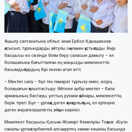
Ашылу салтанатына облыс әкімі Ербол Қарашөкеев
қатысып, тұрғындарды айтулы оқиғамен құттықтады. Өңір
басшысы өз сөзінде білім беру саласын дамыту – ел
болашағына бағытталған ең маңызды мемлекеттік
басымдықтардың бірі екенін атап өтті.
– Мектеп салу – бұл тек ғимарат тұрғызу емес, елдің
болашағын қалыптастыру. Өйткені әрбір мектеп – бала
арманының бастауы, ұлттың рухани қайнары, мемлекеттің
берік тірегі. Бұл – ұрпаққа деген қамқорлықтың, ел ертеңіне
деген жауапкершіліктің айқын көрінісі.
Мемлекет басшысы Қасым-Жомарт Кемелұлы Тоқаев: «Бүгін
саналы ұрпақ тәрбиелей алсақ, ертең заман көшінің басында