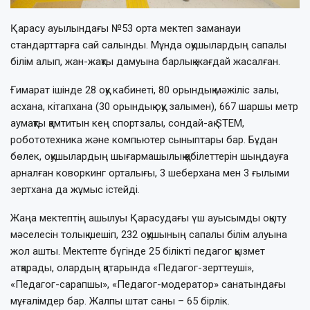
Қарасу ауылындағы №53 орта мектеп заманауи
стандарттарға сай салынды. Мұнда оқушылардың сапалы
білім алып, жан-жақты дамуына барлық жағдай жасалған.
Ғимарат ішінде 28 оқу кабинеті, 80 орындық мәжіліс залы,
асхана, кітапхана (30 орындық оқу залымен), 667 шаршы метр
аумақты қамтитын кең спортзалы, сондай-ақ STEM,
робототехника және компьютер сыныптары бар. Бұдан
бөлек, оқушылардың шығармашылық қабілеттерін шыңдауға
арналған коворкинг орталығы, 3 шеберхана мен 3 ғылыми
зертхана да жұмыс істейді.
Жаңа мектептің ашылуы Қарасудағы үш ауысымды оқыту
мәселесін толық шешіп, 232 оқушының сапалы білім алуына
жол ашты. Мектепте бүгінде 25 білікті педагог қызмет
атқарады, олардың қатарында «Педагог-зерттеуші»,
«Педагог-сарапшы», «Педагог-модератор» санатындағы
мұғалімдер бар. Жалпы штат саны – 65 бірлік.