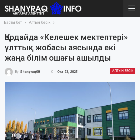
Басты бет
Алтын бесік
Қордайда «Келешек мектептері»
ұлттық жобасы аясында екі
жаңа білім ошағы ашылды
АЛТЫН БЕСІК
On
Окт 23, 2025
By
Shanyraq08