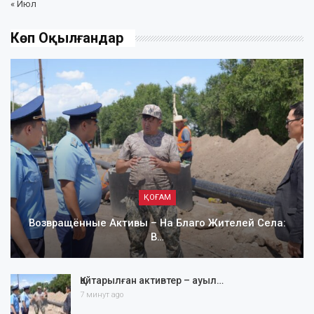
« Июл
Көп Оқылғандар
ҚОҒАМ
Возвращённые Активы – На Благо Жителей Села:
В…
Қайтарылған активтер – ауыл…
7 минут ago