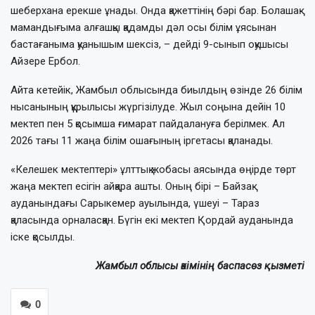
шеберхана ерекше ұнады. Онда қажеттінің бәрі бар. Болашақ
мамандығыма алғашқы қадамды дәл осы білім ұясынан
бастағаныма қуанышым шексіз, – дейді 9-сынып оқушысы
Айзере Ербол.
Айта кетейік, Жамбыл облысында биылдың өзінде 26 білім
нысанының құрылысы жүргізілуде. Жыл соңына дейін 10
мектеп пен 5 қосымша ғимарат пайдалануға берілмек. Ал
2026 тағы 11 жаңа білім ошағының іргетасы қаланады.
«Келешек мектептері» ұлттық жобасы аясында өңірде төрт
жаңа мектеп есігін айқара ашты. Оның бірі – Байзақ
ауданындағы Сарыкемер ауылында, үшеуі – Тараз
қаласында орналасқан. Бүгін екі мектеп Қордай ауданында
іске қосылды.
Жамбыл облысы әкімінің баспасөз қызметі
0