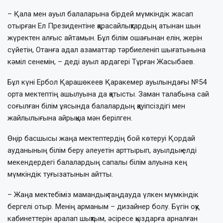
– Қала мен ауыл балаларына бірдей мүмкіндік жасап
отырған Ел Президентіне қарасайлықтардың атынан шын
жүректен алғыс айтамын. Бұл білім ошағынан елін, жерін
сүйетін, Отанға адал азаматтар тәрбиеленіп шығатынына
кәміл сенемін, – деді ауыл ардагері Тұрған Жасыбаев.
Бұл күні Ербол Қарашөкеев Қаракемер ауылындағы №54
орта мектептің ашылуына да қатысты. Заман талабына сай
соғылған білім ұясында балалардың қауіпсіздігі мен
жайлылығына айрықша мән берілген.
Өңір басшысы жаңа мектептердің бой көтеруі Қордай
ауданының білім беру әлеуетін арттырып, ауылдық елді
мекендердегі балалардың сапалы білім алуына кең
мүмкіндік туғызатынын айтты.
– Жаңа мектебіміз мамандық таңдауда үлкен мүмкіндік
бергелі отыр. Менің арманым – дизайнер болу. Бүгін оқу
кабинеттерін аралап шықтым, әсіресе қыздарға арналған