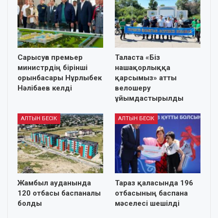
Сарысуға премьер
Таласта «Біз
министрдің бірінші
нашақорлыққа
орынбасары Нұрлыбек
қарсымыз» атты
Нәлібаев келді
велошеру
ұйымдастырылды
АЛТЫН БЕСІК
АЛТЫН БЕСІК
Жамбыл ауданында
Тараз қаласында 196
120 отбасы баспаналы
отбасының баспана
болды
мәселесі шешілді