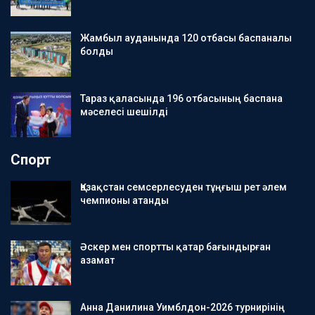
Жамбыл ауданында 120 отбасы баспаналы
болды
Тараз қаласында 196 отбасының баспана
мәселесі шешілді
Спорт
Қазақстан семсерлесуден тұңғыш рет әлем
чемпионы атанды
Әскер мен спортты қатар бағындырған
азамат
Анна Данилина Уимблдон-2026 турнирінің