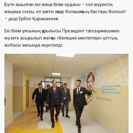
Бүгін ашылған екі жаңа білім ордасы – сол жүректің
жаңаша соғуы, ел үмітін ақтар болашақтың бастауы болсын!
– деді Ербол Қарашөкеев.
Екі білім ұясының құрылысы Президент тапсырмасымен
жүзеге асырылып жатқан «Келешек мектептері» ұлттық
жобасы аясында жүргізілді.