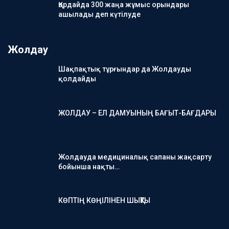
Қордайда 300 жаңа жұмыс орындары
ашылады деп күтілуде
Жолдау
Шақпақтық тұрғындар да Жолдауды
қолдайды
ЖОЛДАУ – ЕЛ ДАМУЫНЫҢ БАҒЫТ-БАҒДАРЫ
Жолдауда медициналық сапаны жақсарту
бойынша нақты…
КӨПТІҢ КӨҢІЛІНЕН ШЫҚТЫ