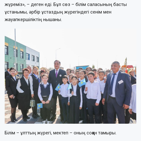
жүреміз», – деген еді. Бұл сөз – білім саласының басты
ұстанымы, әрбір ұстаздың жүрегіндегі сенім мен
жауапкершіліктің нышаны.
Білім – ұлттың жүрегі, мектеп – оның соққан тамыры.