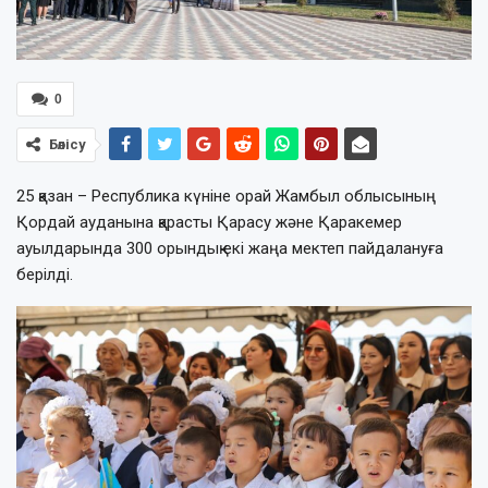
0
Бөлісу
25 қазан – Республика күніне орай Жамбыл облысының
Қордай ауданына қарасты Қарасу және Қаракемер
ауылдарында 300 орындық екі жаңа мектеп пайдалануға
берілді.