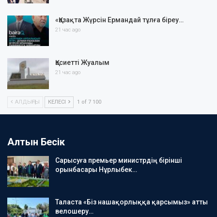
«Қазақта Жүрсін Ермандай тұлға біреу…
21 час ago
Қасиетті Жуалым
21 час ago
АЛДЫҢҒЫ
КЕЛЕСІ
1 of 7 100
Алтын Бесік
Сарысуға премьер министрдің бірінші
орынбасары Нұрлыбек…
Таласта «Біз нашақорлыққа қарсымыз» атты
велошеру…