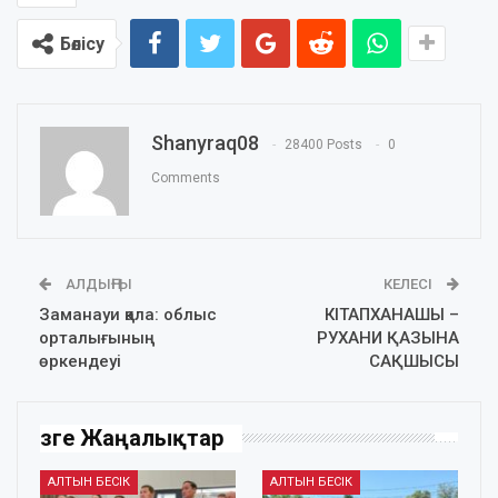
Бөлісу
Shanyraq08
28400 Posts
0
Comments
АЛДЫҢҒЫ
КЕЛЕСІ
Заманауи қала: облыс
КІТАПХАНАШЫ –
орталығының
РУХАНИ ҚАЗЫНА
өркендеуі
САҚШЫСЫ
Өзге Жаңалықтар
АЛТЫН БЕСІК
АЛТЫН БЕСІК