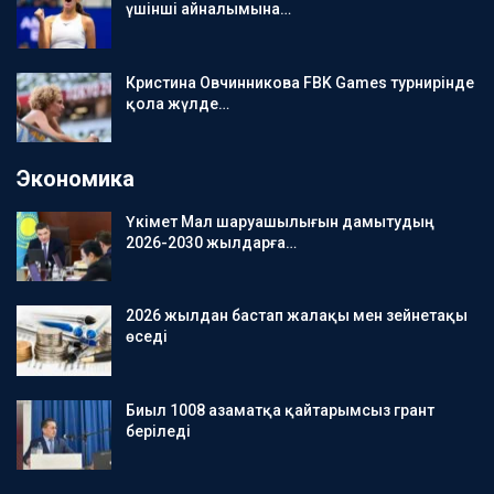
үшінші айналымына…
Кристина Овчинникова FBK Games турнирінде
қола жүлде…
Экономика
Үкімет Мал шаруашылығын дамытудың
2026-2030 жылдарға…
2026 жылдан бастап жалақы мен зейнетақы
өседі
Биыл 1008 азаматқа қайтарымсыз грант
беріледі