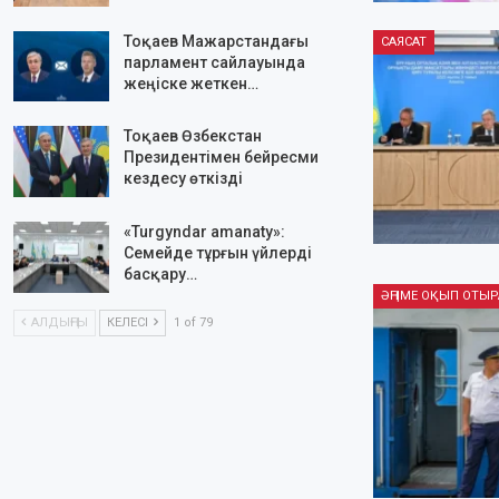
Тоқаев Мажарстандағы
САЯСАТ
парламент сайлауында
жеңіске жеткен…
Тоқаев Өзбекстан
Президентімен бейресми
кездесу өткізді
«Turgyndar amanaty»:
Семейде тұрғын үйлерді
басқару…
АЛДЫҢҒЫ
КЕЛЕСІ
1 of 79