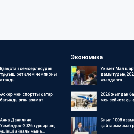
Экономика
Қазақстан семсерлесуден
Үкімет Мал ша
тұңғыш рет әлем чемпионы
дамытудың 202
атанды
жылдарға…
Әскер мен спортты қатар
2026 жылдан б
бағындырған азамат
мен зейнетақы 
Анна Данилина
Биыл 1008 азам
Уимблдон-2026 турнирінің
қайтарымсыз гр
үшінші айналымына…