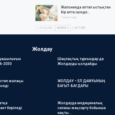
Жапонияда аптап ыстықтан
бір апта ішінде…
7 минут ago
АЛДЫҢҒЫ
КЕЛЕСІ
1 of 7 097
Жолдау
руашылығын
Шақпақтық тұрғындар да
6-2030
Жолдауды қолдайды
астап жалақы
ЖОЛДАУ – ЕЛ ДАМУЫНЫҢ
өседі
БАҒЫТ-БАҒДАРЫ
атқа
Жолдауда медициналық
ант беріледі
сапаны жақсарту бойынша
нақты…