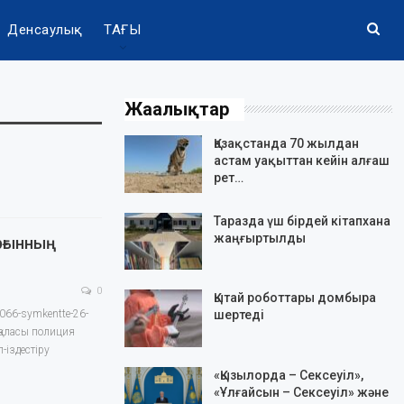
Денсаулық
ТАҒЫ
Жаңалықтар
Қазақстанда 70 жылдан
астам уақыттан кейін алғаш
рет…
Таразда үш бірдей кітапхана
жаңғыртылды
рғынның
0
Қытай роботтары домбыра
5066-symkentte-26-
шертеді
 қаласы полиция
-іздестіру
«Қызылорда – Сексеуіл»,
«Ұлғайсын – Сексеуіл» және