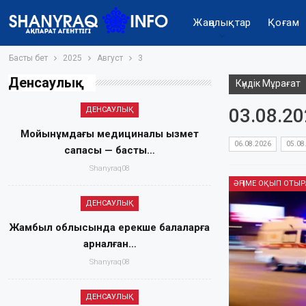
Жаңалықтар
Қоғам
Басты бет
2025
Август
3
Денсаулық
Күндік Мұрағат
03.08.2
ДЕНСАУЛЫҚ
Мойынқұмдағы медициналық қызмет
06.08.2026
05.08
сапасы — басты…
Shanyraq08
ДЕНСАУЛЫҚ
Жамбыл облысында ерекше балаларға
арналған…
Shanyraq08
ДЕНСАУЛЫҚ