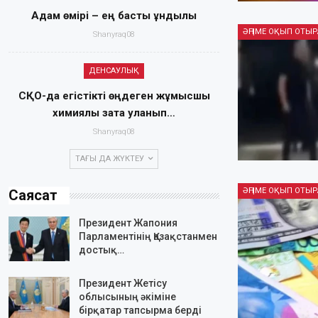
Адам өмірі – ең басты құндылық
Shanyraq08
ДЕНСАУЛЫҚ
СҚО-да егістікті өңдеген жұмысшы
химиялық затқа уланып…
Shanyraq08
ТАҒЫ ДА ЖҮКТЕУ
Саясат
Президент Жапония
Парламентінің Қазақстанмен
достық…
Президент Жетісу
облысының әкіміне
бірқатар тапсырма берді