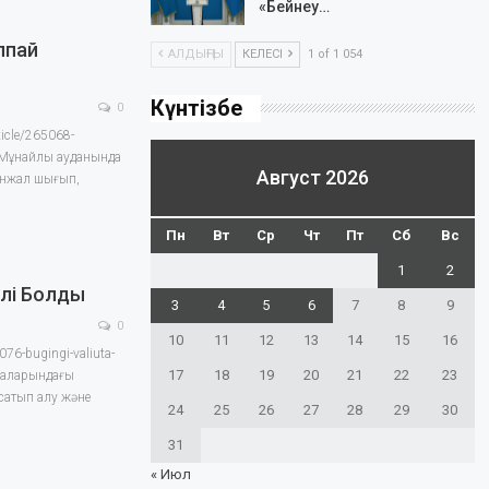
«Бейнеу…
ппай
АЛДЫҢҒЫ
КЕЛЕСІ
1 of 1 054
Күнтізбе
0
ticle/265068-
y Мұнайлы ауданында
Август 2026
жанжал шығып,
Пн
Вт
Ср
Чт
Пт
Сб
Вс
1
2
ілі Болды
3
4
5
6
7
8
9
0
10
11
12
13
14
15
16
076-bugingi-valiuta-
17
18
19
20
21
22
23
қалаларындағы
сатып алу және
24
25
26
27
28
29
30
31
« Июл