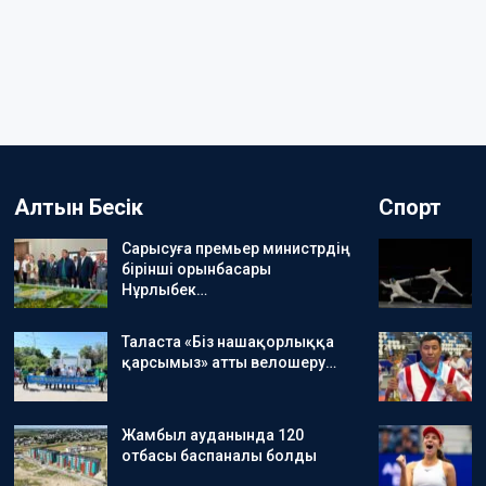
Алтын Бесік
Спорт
Сарысуға премьер министрдің
бірінші орынбасары
Нұрлыбек…
Таласта «Біз нашақорлыққа
қарсымыз» атты велошеру…
Жамбыл ауданында 120
отбасы баспаналы болды