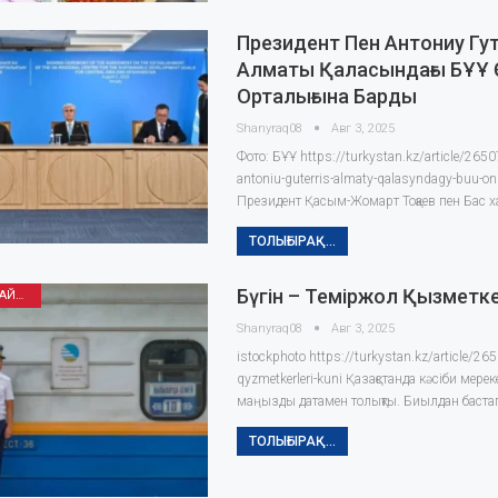
Президент Пен Антониу Гу
Алматы Қаласындағы БҰҰ Ө
Орталығына Барды
Shanyraq08
Авг 3, 2025
Фото: БҰҰ https://turkystan.kz/article/2650
antoniu-guterris-almaty-qalasyndagy-buu-oni
Президент Қасым-Жомарт Тоқаев пен Бас 
ТОЛЫҒЫРАҚ...
Бүгін – Теміржол Қызметке
ӘҢГІМЕ ОҚЫП ОТЫРАЙЫҚ
Shanyraq08
Авг 3, 2025
istockphoto https://turkystan.kz/article/26
qyzmetkerleri-kuni Қазақстанда кәсіби мере
маңызды датамен толықты. Биылдан баст
ТОЛЫҒЫРАҚ...