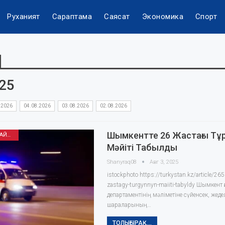
Руханият
Сараптама
Саясат
Экономика
Спорт
025
.2026
04.08.2026
03.08.2026
02.08.2026
Шымкентте 26 Жастағы Тұ
ӘҢГІМЕ ОҚЫП ОТЫРАЙЫҚ
Мәйіті Табылды
Shanyraq08
Авг 3, 2025
istockphoto https://turkystan.kz/article/26
zastagy-turgynnyn-maiiti-tabyldy Шымкент
департаментінің мәліметіне сүйенсек, жедел
шараларының…
ТОЛЫҒЫРАҚ...