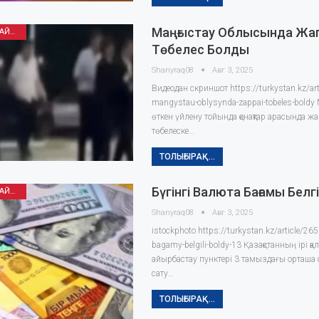
Маңғыстау Облысында Жа
ӘҢГІМЕ ОҚЫП ОТЫРАЙЫҚ
Төбелес Болды
Shanyraq08
Авг 3, 2025
Видеодан скриншот https://turkystan.kz/ar
mangystau-oblysynda-zappai-tobeles-bold
өткен үйлену тойында қонақтар арасында 
төбелеске…
ТОЛЫҒЫРАҚ...
Бүгінгі Валюта Бағамы Белг
ӘҢГІМЕ ОҚЫП ОТЫРАЙЫҚ
Shanyraq08
Авг 3, 2025
istockphoto https://turkystan.kz/article/265
bagamy-belgili-boldy-13 Қазақстанның ірі 
айырбастау пунктері 3 тамыздағы орташа 
сату…
ТОЛЫҒЫРАҚ...