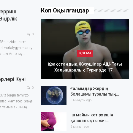
Көп Оқылғандар
терриш
ңірлік
0
78-prezident-pen-
rlik-ortalygyna-bardy
ҚОҒАМ
хатшы Антониу…
Қазақстандық Жүзушілер АҚШ-Тағы
Халықаралық Турнирде 17…
рлері Күні
0
Ғалымдар Жердің
болашағы туралы тың…
5073-bugin-temirzol-
3 минуты ago
келер күнтізбесі жаңа
ап тамыз айының…
Іш майын кетіру үшін
қаншалықты жиі…
5 минут ago