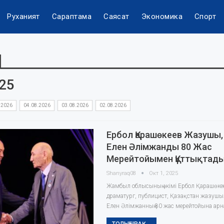
Руханият
Сараптама
Саясат
Экономика
Спорт
025
.2026
04.08.2026
03.08.2026
02.08.2026
Ербол Қарашөкеев Жазушы,
Елен Әлімжанды 80 Жас
Мерейтойымен Құттықтад
Shanyraq08
Окт 1, 2025
Жамбыл облысының әкімі Ербол Қарашөке
драматург, публицист, Қазақстан жазушы
Елен Әлімжанның 80 жас мерейтойына арн