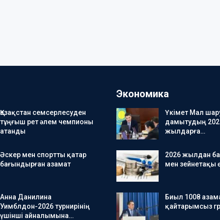
Экономика
Қазақстан семсерлесуден
Үкімет Мал ша
тұңғыш рет әлем чемпионы
дамытудың 202
атанды
жылдарға…
Әскер мен спортты қатар
2026 жылдан б
бағындырған азамат
мен зейнетақы 
Анна Данилина
Биыл 1008 азам
Уимблдон-2026 турнирінің
қайтарымсыз гр
үшінші айналымына…