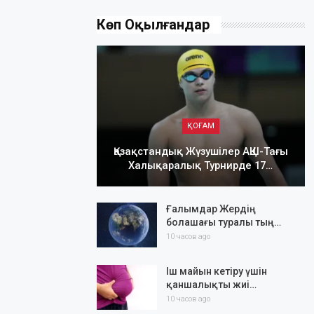
Көп Оқылғандар
ҚОҒАМ
Қазақстандық Жүзушілер АҚШ-Тағы
Халықаралық Турнирде 17…
Ғалымдар Жердің
болашағы туралы тың…
10 часов ago
Іш майын кетіру үшін
қаншалықты жиі…
10 часов ago