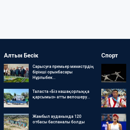
Алтын Бесік
Спорт
Сарысуға премьер министрдің
бірінші орынбасары
Нұрлыбек…
Таласта «Біз нашақорлыққа
қарсымыз» атты велошеру…
Жамбыл ауданында 120
отбасы баспаналы болды