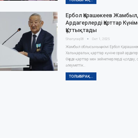
ТОЛЫҒЫРАҚ...
Ербол Қарашөкеев Жамбы
Ардагерлерді Қарттар Күнім
Құттықтады
Shanyraq08
Окт 1, 2025
Жамбыл облысының әкімі Ербол Қарашөкее
Халықаралық қарттар күніне орай ардагер
Өңірде қарттар мен зейнеткерлерді қолдау,
әлеуметтік…
ТОЛЫҒЫРАҚ...