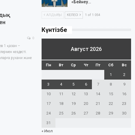
«Бейнеу…
лдық
АЛДЫҢҒЫ
КЕЛЕСІ
1 of 1 054
ен
Күнтізбе
0
в 1 қазан –
Август 2026
лермен кездесті.
 оларға рухани және
Пн
Вт
Ср
Чт
Пт
Сб
Вс
1
2
3
4
5
6
7
8
9
10
11
12
13
14
15
16
17
18
19
20
21
22
23
24
25
26
27
28
29
30
31
« Июл