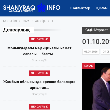
Жаңалықтар
Қоғам
Басты бет
2025
Октябрь
1
Денсаулық
Күндік Мұрағат
01.10.2
ДЕНСАУЛЫҚ
Мойынқұмдағы медициналық қызмет
06.08.2026
05.08
сапасы — басты…
Shanyraq08
ҚОҒАМ
ДЕНСАУЛЫҚ
Жамбыл облысында ерекше балаларға
арналған…
Shanyraq08
ДЕНСАУЛЫҚ