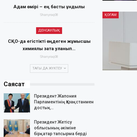
Адам өмірі – ең басты құндылық
Shanyraq08
ҚОҒАМ
ДЕНСАУЛЫҚ
СҚО-да егістікті өңдеген жұмысшы
химиялық затқа уланып…
Shanyraq08
ТАҒЫ ДА ЖҮКТЕУ
Саясат
Президент Жапония
Парламентінің Қазақстанмен
достық…
Президент Жетісу
облысының әкіміне
бірқатар тапсырма берді