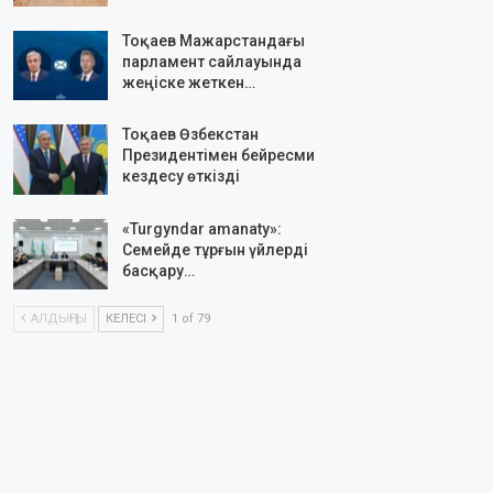
Тоқаев Мажарстандағы
парламент сайлауында
жеңіске жеткен…
Тоқаев Өзбекстан
Президентімен бейресми
кездесу өткізді
«Turgyndar amanaty»:
Семейде тұрғын үйлерді
басқару…
АЛДЫҢҒЫ
КЕЛЕСІ
1 of 79