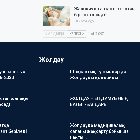
Жапонияда аптап ыстықтан
бір апта ішінде…
10 часов ago
АЛДЫҢҒЫ
КЕЛЕСІ
1 of 7 097
Жолдау
руашылығын
Шақпақтық тұрғындар да
6-2030
Жолдауды қолдайды
астап жалақы
ЖОЛДАУ – ЕЛ ДАМУЫНЫҢ
өседі
БАҒЫТ-БАҒДАРЫ
атқа
Жолдауда медициналық
ант беріледі
сапаны жақсарту бойынша
нақты…