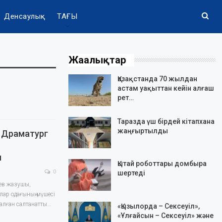
Денсаулық
ТАҒЫ
Жаңалықтар
Қазақстанда 70 жылдан
астам уақыттан кейін алғаш
рет…
Таразда үш бірдей кітапхана
жаңғыртылды
 Драматург
ы
Қытай роботтары домбыра
0
шертеді
ев жазушы,
лар одағының мүшесі
алған салтанатты…
«Қызылорда – Сексеуіл»,
«Ұлғайсын – Сексеуіл» және