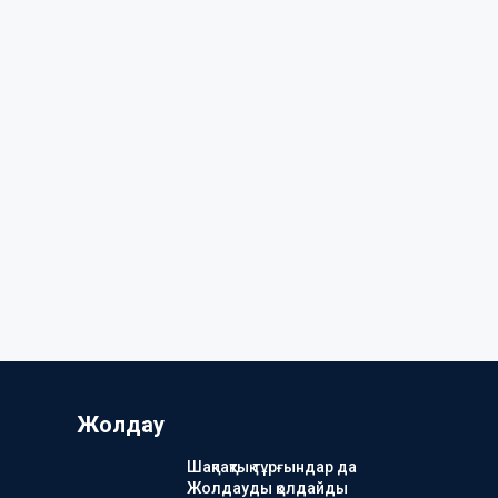
Жолдау
Шақпақтық тұрғындар да
Жолдауды қолдайды