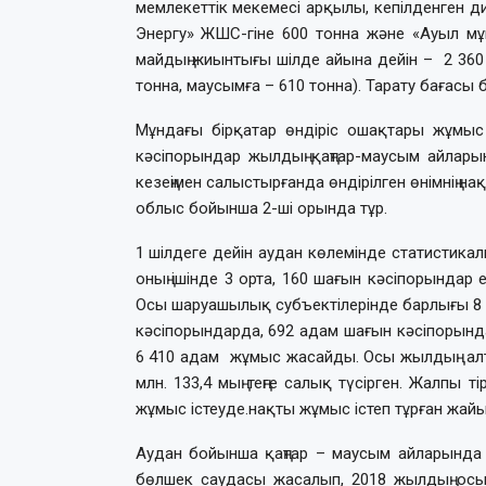
мемлекеттік мекемесі арқылы, кепілденген
Энергу» ЖШС-гіне 600 тонна және «Ауыл мұн
майдың жиынтығы шілде айына дейін – 2 360 
тонна, маусымға – 610 тонна). Тарату бағасы бі
Мұндағы бірқатар өндіріс ошақтары жұмыс 
кәсіпорындар жылдың қаңтар-маусым айларында
кезеңімен салыстырғанда өндірілген өнімнің н
облыс бойынша 2-ші орында тұр.
1 шілдеге дейін аудан көлемінде статистикалы
оның ішінде 3 орта, 160 шағын кәсіпорындар 
Осы шаруашылық субъектілерінде барлығы 8 9
кәсіпорындарда, 692 адам шағын кәсіпорынд
6 410 адам жұмыс жасайды. Осы жылдың алт
млн. 133,4 мың теңге салық түсірген. Жалпы ті
жұмыс істеуде.нақты жұмыс істеп тұрған жайы
Аудан бойынша қаңтар – маусым айларында 1 4
бөлшек саудасы жасалып, 2018 жылдың осы 