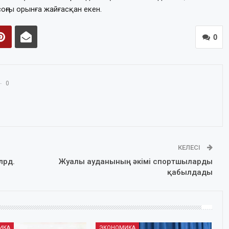
оңғы орынға жайғасқан екен.
0
0
КЕЛЕСІ
лрд.
Жуалы ауданының әкімі спортшыларды
қабылдады
ИКА
ЭКОНОМИКА