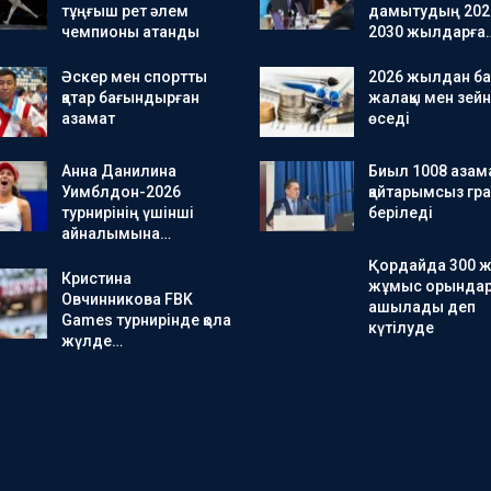
тұңғыш рет әлем
дамытудың 202
чемпионы атанды
2030 жылдарға
Әскер мен спортты
2026 жылдан ба
қатар бағындырған
жалақы мен зейн
азамат
өседі
Анна Данилина
Биыл 1008 азама
Уимблдон-2026
қайтарымсыз гра
турнирінің үшінші
беріледі
айналымына…
Қордайда 300 
Кристина
жұмыс орында
Овчинникова FBK
ашылады деп
Games турнирінде қола
күтілуде
жүлде…