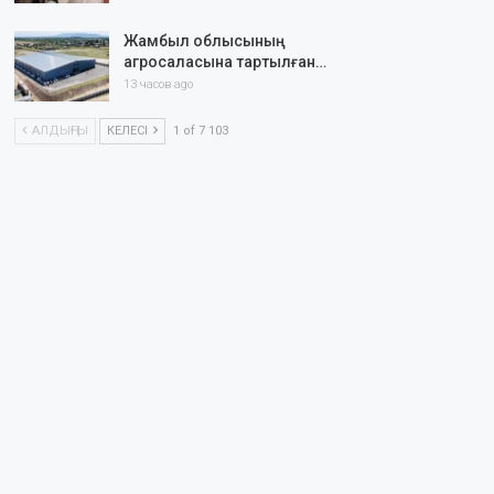
Жамбыл облысының
агросаласына тартылған…
13 часов ago
АЛДЫҢҒЫ
КЕЛЕСІ
1 of 7 103