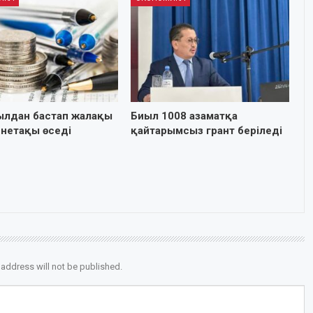
ылдан бастап жалақы
Биыл 1008 азаматқа
йнетақы өседі
қайтарымсыз грант беріледі
 address will not be published.