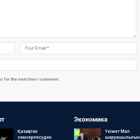
r for the next time I comment.
рт
Экономика
Қазақстан
Үкімет Мал
семсерлесуден
шаруашылығын