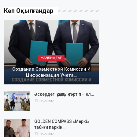
Көп Оқылғандар
ЖАҢАЛЫҚТАР
Создание Совместной Комиссии И
Цифровизация Учета…
Әскердегі құқықтық тәртіп – ел…
13 часов ago
GOLDEN COMPASS «Меркі»
табиғи паркін…
13 часов ago