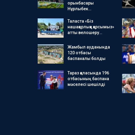
орынбасары
Нұрлыбек…
Таласта «Біз
нашақорлыққа қарсымыз»
атты велошеру…
Жамбыл ауданында
120 отбасы
баспаналы болды
Тараз қаласында 196
отбасының баспана
мәселесі шешілді