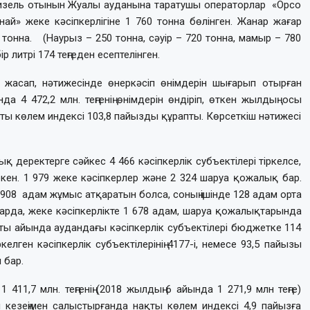
 дизель отынын Жуалы ауданына таратушы операторлар «Орсо
ай» жеке кәсіпкерлігіне 1 760 тонна бөлінген. Жанар жағар
тонна. (Наурыз – 250 тонна, сәуір – 720 тонна, мамыр – 780
р литрі 174 теңгеден есептелінген.
жасап, нәтижесінде өнеркәсіп өнімдерін шығарып отырған
 4 472,2 млн. теңгенің өнімдерін өндіріп, өткен жылдың осы
ақты көлем индексі 103,8 пайызды құрапты. Көрсеткіш нәтижесі
қ деректерге сәйкес 4 466 кәсіпкерлік субъектілері тіркелсе,
екен. 1 979 жеке кәсіпкерлер және 2 324 шаруа қожалық бар.
08 адам жұмыс атқаратын болса, соның ішінде 128 адам орта
арда, жеке кәсіпкерлікте 1 678 адам, шаруа қожалықтарында
ы айында аудандағы кәсіпкерлік субъектілері бюджетке 114
ркелген кәсіпкерлік субъектілерінің 4177-і, немесе 93,5 пайызы
 бар.
11,7 млн. теңгенің (2018 жылдың 6 айында 1 271,9 млн теңге)
кезеңімен салыстырғанда нақты көлем индексі 4,9 пайызға