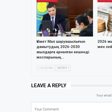
Үкімет Мал шаруашылығын
2026 ж
дамытудың 2026-2030
мен зе
жылдарға арналған кешенді
жоспарының…
АЛДЫҢҒЫ
КЕЛЕСІ
LEAVE A REPLY
Your email