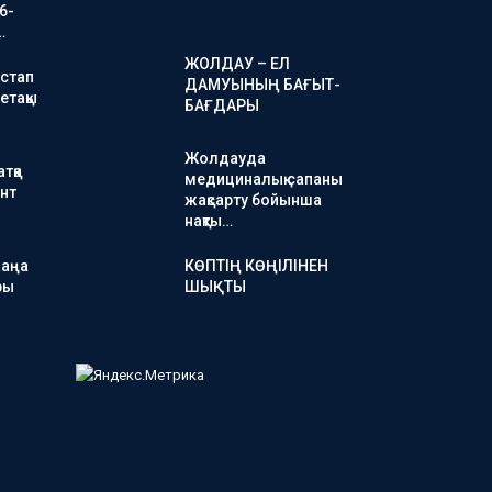
6-
…
ЖОЛДАУ – ЕЛ
стап
ДАМУЫНЫҢ БАҒЫТ-
етақы
БАҒДАРЫ
Жолдауда
тқа
медициналық сапаны
нт
жақсарту бойынша
нақты…
жаңа
КӨПТІҢ КӨҢІЛІНЕН
ры
ШЫҚТЫ