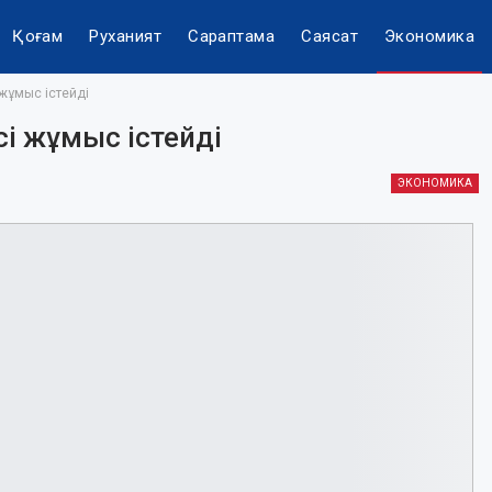
Қоғам
Руханият
Сараптама
Саясат
Экономика
і жұмыс істейді
ісі жұмыс істейді
ЭКОНОМИКА