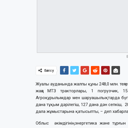
Бөлісу
Жуалы ауданында жалпы құны 248,0 млн. теңге
жаңа МТЗ тракторлары, 1 погрузчик, 1
Агроқұрылымдар мен шаруашылықтарда бүгінг
дана тұқым дәрілегіш, 127 дана дән сепкіш, 
дала жұмыстарына қатысыпты, – деп хабарлайд
Облыс әкімдігінің энергетика және тұрғ