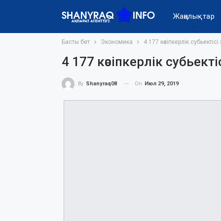
Жаңалықтар
Басты бет
Экономика
4 177 кәсіпкерлік субьектіс
4 177 кәсіпкерлік субьект
On
Июл 29, 2019
By
Shanyraq08