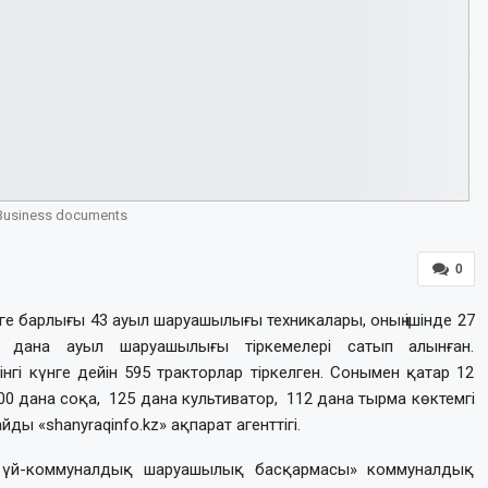
Business documents
0
ге барлығы 43 ауыл шаруашылығы техникалары, оның ішінде 27
5 дана ауыл шаруашылығы тіркемелері сатып алынған.
і күнге дейін 595 тракторлар тіркелген. Сонымен қатар 12
200 дана соқа, 125 дана культиватор, 112 дана тырма көктемгі
ы «shanyraqinfo.kz» ақпарат агенттігі.
ын үй-коммуналдық шаруашылық басқармасы» коммуналдық