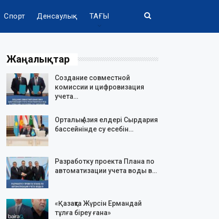
Спорт
Денсаулық
ТАҒЫ
Жаңалықтар
Создание совместной
комиссии и цифровизация
учета…
Орталық Азия елдері Сырдария
бассейнінде су есебін…
Разработку проекта Плана по
автоматизации учета воды в…
«Қазақта Жүрсін Ермандай
тұлға біреу ғана»