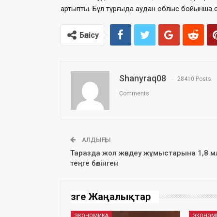
артыпты. Бұл тұрғыда аудан облыс бойынша с
Бөлісу
Shanyraq08
28410 Posts
Comments
АЛДЫҢҒЫ
Таразда жол жөндеу жұмыстарына 1,8 м
теңге бөлінген
Өзге Жаңалықтар
ЭКОНОМИКА
ЭКОНОМ