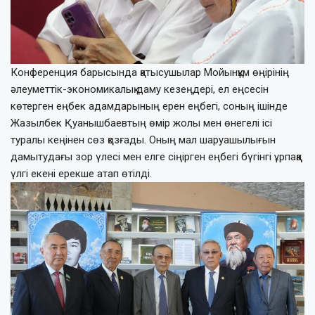
Конференция барысында қатысушылар Мойынқұм өңірінің
әлеуметтік-экономикалық даму кезеңдері, ел еңсесін
көтерген еңбек адамдарының ерен еңбегі, соның ішінде
Жазылбек Қуанышбаевтың өмір жолы мен өнегелі ісі
туралы кеңінен сөз қозғады. Оның мал шаруашылығын
дамытудағы зор үлесі мен елге сіңірген еңбегі бүгінгі ұрпаққа
үлгі екені ерекше атап өтілді.