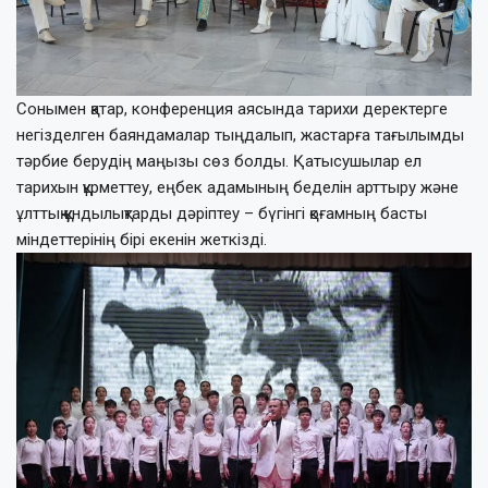
Сонымен қатар, конференция аясында тарихи деректерге
негізделген баяндамалар тыңдалып, жастарға тағылымды
тәрбие берудің маңызы сөз болды. Қатысушылар ел
тарихын құрметтеу, еңбек адамының беделін арттыру және
ұлттық құндылықтарды дәріптеу – бүгінгі қоғамның басты
міндеттерінің бірі екенін жеткізді.