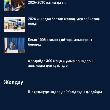
2026-2030 жылдарға…
2026 жылдан бастап жалақы мен зейнетақы
өседі
Биыл 1008 азаматқа қайтарымсыз грант
беріледі
Қордайда 300 жаңа жұмыс орындары
ашылады деп күтілуде
Жолдау
Шақпақтық тұрғындар да Жолдауды қолдайды