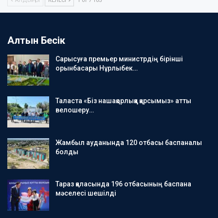
АЛДЫҢҒЫ
КЕЛЕСІ
1 of 7 103
Алтын Бесік
Сарысуға премьер министрдің бірінші
орынбасары Нұрлыбек…
Таласта «Біз нашақорлыққа қарсымыз» атты
велошеру…
Жамбыл ауданында 120 отбасы баспаналы
болды
Тараз қаласында 196 отбасының баспана
мәселесі шешілді