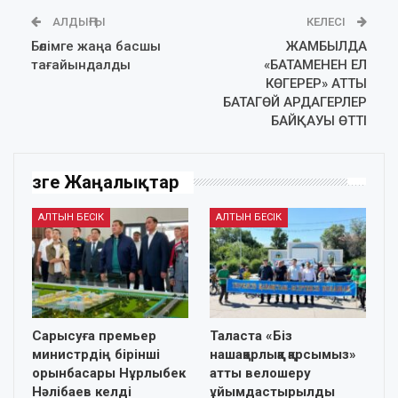
АЛДЫҢҒЫ
КЕЛЕСІ
Бөлімге жаңа басшы
ЖАМБЫЛДА
тағайындалды
«БАТАМЕНЕН ЕЛ
КӨГЕРЕР» АТТЫ
БАТАГӨЙ АРДАГЕРЛЕР
БАЙҚАУЫ ӨТТІ
Өзге Жаңалықтар
АЛТЫН БЕСІК
АЛТЫН БЕСІК
Сарысуға премьер
Таласта «Біз
министрдің бірінші
нашақорлыққа қарсымыз»
орынбасары Нұрлыбек
атты велошеру
Нәлібаев келді
ұйымдастырылды