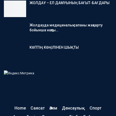
ЖОЛДАУ – ЕЛ ДАМУЫНЫҢ БАҒЫТ-БАҒДАРЫ
Жолдауда медициналық сапаны жақсарту
бойынша нақты…
КӨПТІҢ КӨҢІЛІНЕН ШЫҚТЫ
Home
Саясат
Әлем
Денсаулық
Спорт