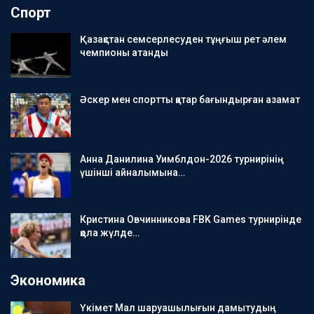
Спорт
Қазақстан семсерлесуден тұңғыш рет әлем
чемпионы атанды
Әскер мен спортты қатар бағындырған азамат
Анна Данилина Уимблдон-2026 турнирінің
үшінші айналымына…
Кристина Овчинникова FBK Games турнирінде
қола жүлде…
Экономика
Үкімет Мал шаруашылығын дамытудың