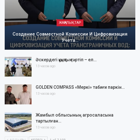
ЖАҢАЛЫҚТАР
Создание Совместной Комиссии И Цифровизация
Учета…
Әскердегі құқықтық тәртіп – ел…
13 часов ago
GOLDEN COMPASS «Меркі» табиғи паркін…
13 часов ago
Жамбыл облысының агросаласына
тартылған…
13 часов ago