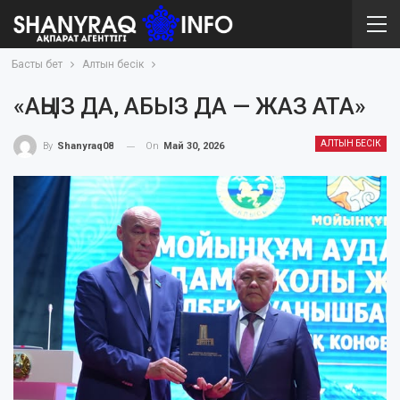
Басты бет
Алтын бесік
«АҢЫЗ ДА, АБЫЗ ДА — ЖАЗ АТА»
АЛТЫН БЕСІК
On
Май 30, 2026
By
Shanyraq08