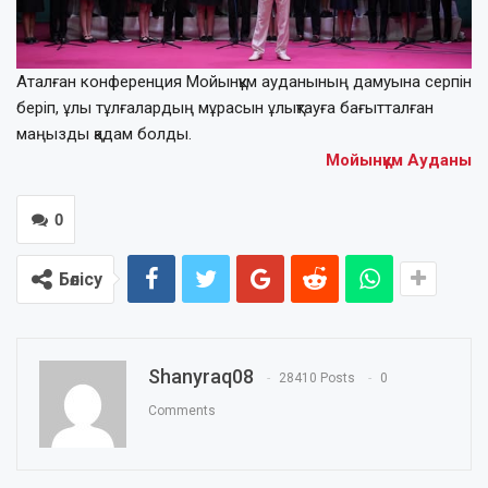
Аталған конференция Мойынқұм ауданының дамуына серпін
беріп, ұлы тұлғалардың мұрасын ұлықтауға бағытталған
маңызды қадам болды.
Мойынқұм Ауданы
0
Бөлісу
Shanyraq08
28410 Posts
0
Comments