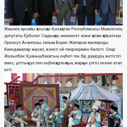
Жиынға арнайы қатысқан Қазақстан Республикасы Мәжілісінің
депутаты Ерболат Саурықов, мемлекет және қоғам қайраткері
Оразкүл Асанғазы, ғалым Борис Жапаров мазмұнды
баяндамалар жасап, өзекті ой-пікірлерімен бөлісті. Олар
Жазылбек Қуанышбаевтың еңбегі тек бір дәуірдің жетістігі
емес, ұлттық рух пен еңбекқорлықтың жарқын үлгісі екенін атап
өтті.