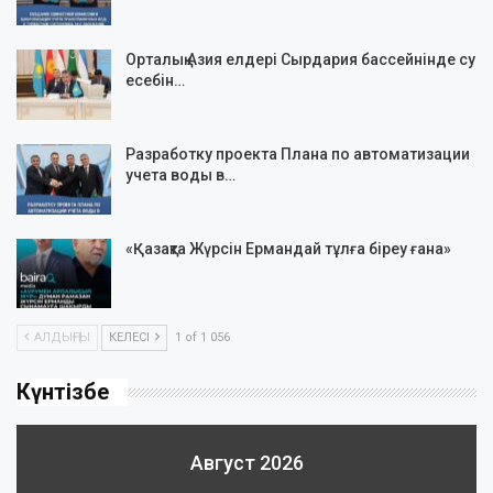
Орталық Азия елдері Сырдария бассейнінде су
есебін…
Разработку проекта Плана по автоматизации
учета воды в…
«Қазақта Жүрсін Ермандай тұлға біреу ғана»
АЛДЫҢҒЫ
КЕЛЕСІ
1 of 1 056
Күнтізбе
Август 2026