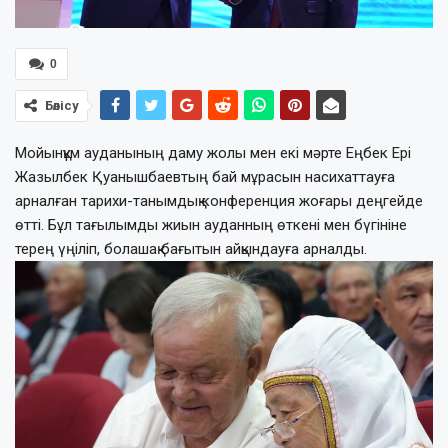
0
Бөлісу
Мойынқұм ауданының даму жолы мен екі мәрте Еңбек Ері
Жазылбек Қуанышбаевтың бай мұрасын насихаттауға
арналған тарихи-танымдық конференция жоғары деңгейде
өтті. Бұл тағылымды жиын ауданның өткені мен бүгініне
терең үңіліп, болашақ бағытын айқындауға арналды.