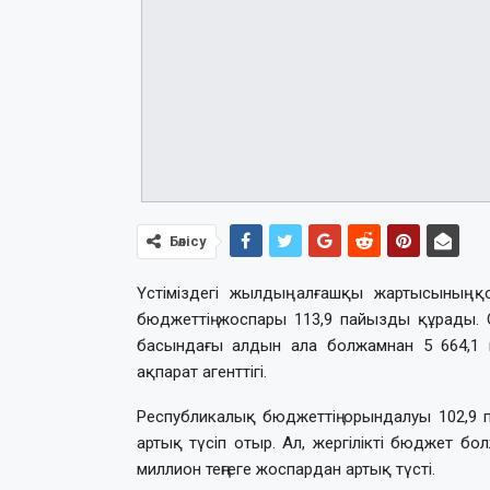
Бөлісу
Үстіміздегі жылдың алғашқы жартысының
бюджеттің жоспары 113,9 пайызды құрады. О
басындағы алдын ала болжамнан 5 664,1 ми
ақпарат агенттігі.
Республикалық бюджеттің орындалуы 102,9
артық түсіп отыр. Ал, жергілікті бюджет 
миллион теңгеге жоспардан артық түсті.