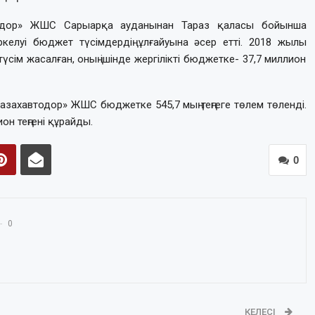
одор» ЖШС Сарыарқа ауданынан Тараз қаласы бойынша
іркелуі бюджет түсімдердің ұлғайуына әсер етті. 2018 жылы
үсім жасалған, оның ішінде жергілікті бюджетке- 37,7 миллион
захавтодор» ЖШС бюджетке 545,7 мың теңгеге төлем төленді.
он теңгені құрайды.
0
0
КЕЛЕСІ