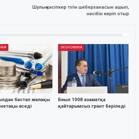
Шулық кәсіпкер тігін шеберханасын ашып,
нәсібін көріп отыр
ИКА
ЭКОНОМИКА
ылдан бастап жалақы
Биыл 1008 азаматқа
йнетақы өседі
қайтарымсыз грант беріледі