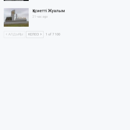
Қасиетті Жуалым
21 час ago
АЛДЫҢҒЫ
КЕЛЕСІ
1 of 7 100