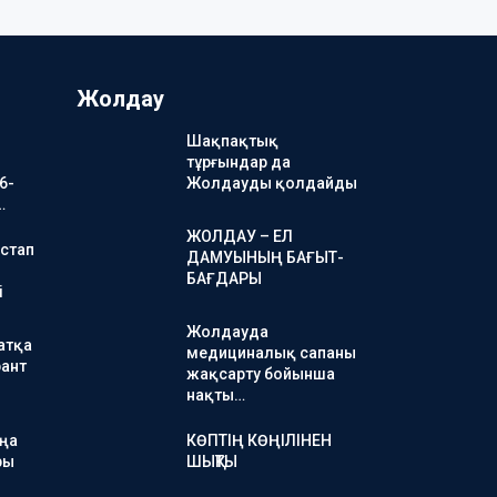
Жолдау
Шақпақтық
тұрғындар да
6-
Жолдауды қолдайды
…
ЖОЛДАУ – ЕЛ
стап
ДАМУЫНЫҢ БАҒЫТ-
БАҒДАРЫ
і
Жолдауда
атқа
медициналық сапаны
ант
жақсарту бойынша
нақты…
аңа
КӨПТІҢ КӨҢІЛІНЕН
ры
ШЫҚТЫ