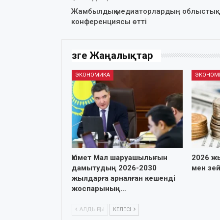
Жамбылдық медиаторлардың облыстық
конференциясы өтті
Өзге Жаңалықтар
ЭКОНОМИКА
ЭКОНОМ
Үкімет Мал шаруашылығын
2026 ж
дамытудың 2026-2030
мен зе
жылдарға арналған кешенді
жоспарының…
АЛДЫҢҒЫ
КЕЛЕСІ