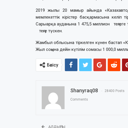
2019 жылы 20 мамыр айында «Казахавт
мемлекеттік кірістер басқармасына келіп т
Сарыарқа ауданына 1 475,5 миллион теңгеге т
теңге түскен.
Жамбыл облысына тіркелген күнен бастап «Ка
Жыл соңына дейін күтілім сомасы 1 000,0 милли
Бөлісу
Shanyraq08
28400 Posts
Comments
АЛДЫҢҒЫ