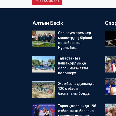
Алтын Бесік
Спо
Сарысуға премьер
министрдің бірінші
орынбасары
Нұрлыбек…
Таласта «Біз
нашақорлыққа
қарсымыз» атты
велошеру…
Жамбыл ауданында
120 отбасы
баспаналы болды
Тараз қаласында 196
отбасының баспана
мәселесі шешілді