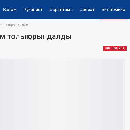
Қоғам
Руханият
Сараптама
Саясат
Экономика
 толық орындалды
ам толық орындалды
ЭКОНОМИКА