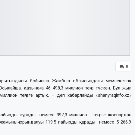
0
 қорытындысы бойынша Жамбыл облысындағы мемлекеттік
сылайша, қазынаға 46 498,3 миллион теңге түскен. Бұл жыл
ллион теңгеге артық, – деп хабарлайды «shanyraqinfo.kz»
 пайызды құрады немесе 397,3 миллион теңгеге жоспардан
болжамының орындалуы 119,5 пайызды құрады немесе 5 266,9