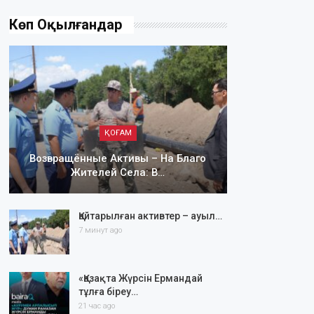
Көп Оқылғандар
ҚОҒАМ
Возвращённые Активы – На Благо
Жителей Села: В…
Қайтарылған активтер – ауыл…
7 минут ago
«Қазақта Жүрсін Ермандай
тұлға біреу…
21 час ago