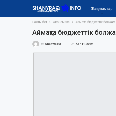
Жаңалықтар
Басты бет
Экономика
Аймақта бюджеттік болжам
Аймақта бюджеттік болж
On
Авг 11, 2019
By
Shanyraq08