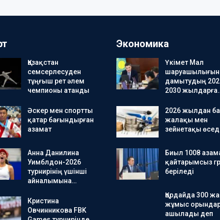
рт
Экономика
Қазақстан
Үкімет Мал
семсерлесуден
шаруашылығын
тұңғыш рет әлем
дамытудың 202
чемпионы атанды
2030 жылдарға
Әскер мен спортты
2026 жылдан ба
қатар бағындырған
жалақы мен
азамат
зейнетақы өсед
Анна Данилина
Биыл 1008 азам
Уимблдон-2026
қайтарымсыз гр
турнирінің үшінші
беріледі
айналымына…
Қордайда 300 ж
Кристина
жұмыс орында
Овчинникова FBK
ашылады деп
Games турнирінде