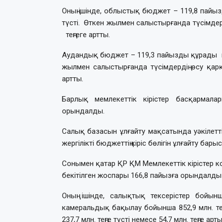
Оның ішінде, облыстық бюджет – 119,8 пайы
түсті. Өткен жылмен салыстырғанда түсімдер
теңгеге артты.
Аудандық бюджет – 119,3 пайызды құрады не
жылмен салыстырғанда түсімдердің өсу қар
артты.
Барлық мемлекеттік кірістер басқарма
орындалды.
Салық базасын ұлғайту мақсатында уәкілетт
жергілікті бюджеттің кіріс бөлігін ұлғайту ба
Сонымен қатар ҚР ҚМ Мемлекеттік кірістер к
бекітілген жоспары 166,8 пайызға орындалды не
Оның ішінде, салықтық тексерістер бойынша
камеральдық бақылау бойынша 852,9 млн. тең
237,7 млн. теңге түсті немесе 54,7 млн. теңге арт