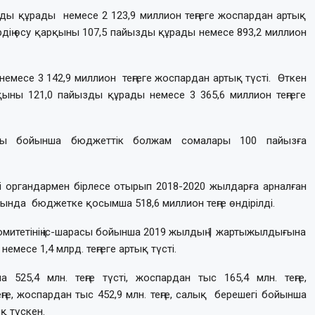
зды құрады немесе 2 123,9 миллион теңгеге жоспардан артық
дің өсу қарқыны 107,5 пайызды құрады немесе 893,2 миллион
месе 3 142,9 миллион теңгеге жоспардан артық түсті. Өткен
қыны 121,0 пайызды құрады немесе 3 365,6 миллион теңгеге
лары бойынша бюджеттік болжам сомалары 100 пайызға
і органдармен бірлесе отырып 2018-2020 жылдарға арналған
рысында бюджетке қосымша 518,6 миллион теңге өндірілді.
омитетінің іс-шарасы бойынша 2019 жылдың 1 жартыжылдығына
месе 1,4 млрд. теңгеге артық түсті.
 525,4 млн. теңге түсті, жоспардан тыс 165,4 млн. теңге,
ге, жоспардан тыс 452,9 млн. теңге, салық берешегі бойынша
ық түскен.