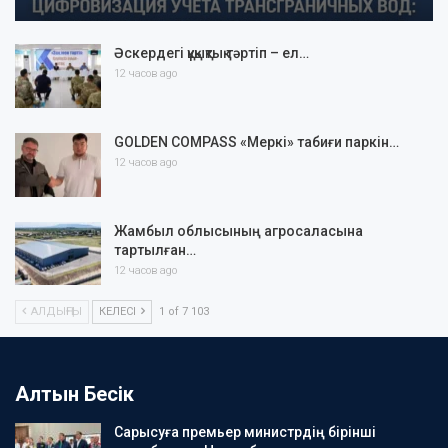
Әскердегі құқықтық тәртіп – ел…
12 часов ago
GOLDEN COMPASS «Меркі» табиғи паркін…
12 часов ago
Жамбыл облысының агросаласына
тартылған…
12 часов ago
АЛДЫҢҒЫ
КЕЛЕСІ
1 of 7 103
Алтын Бесік
Сарысуға премьер министрдің бірінші