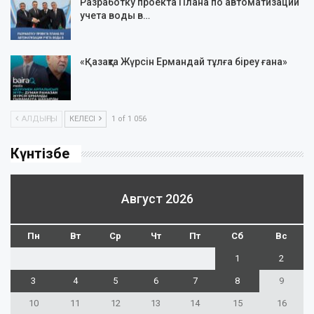
Разработку проекта Плана по автоматизации
учета воды в…
«Қазақта Жүрсін Ермандай тұлға біреу ғана»
АЛДЫҢҒЫ
КЕЛЕСІ
1 of 1 056
Күнтізбе
Август 2026
Пн
Вт
Ср
Чт
Пт
Сб
Вс
1
2
3
4
5
6
7
8
9
10
11
12
13
14
15
16