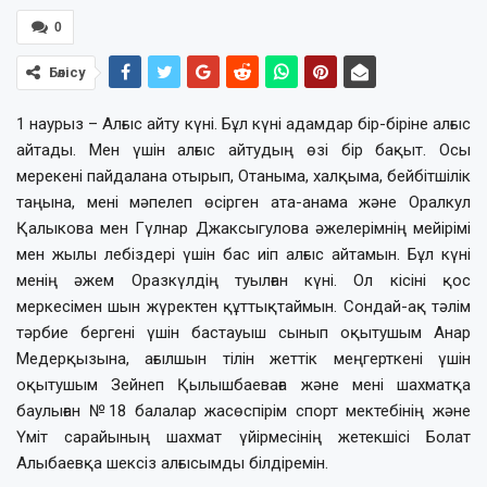
0
Бөлісу
1 наурыз – Алғыс айту күні. Бұл күні адамдар бір-біріне алғыс
айтады. Мен үшін алғыс айтудың өзі бір бақыт. Осы
мерекені пайдалана отырып, Отаныма, халқыма, бейбітшілік
таңына, мені мәпелеп өсірген ата-анама және Оралкул
Қалыкова мен Гүлнар Джаксыгулова әжелерімнің мейірімі
мен жылы лебіздері үшін бас иіп алғыс айтамын. Бұл күні
менің әжем Оразкүлдің туылған күні. Ол кісіні қос
меркесімен шын жүректен құттықтаймын. Сондай-ақ тәлім
тәрбие бергені үшін бастауыш сынып оқытушым Анар
Медерқызына, ағылшын тілін жеттік меңгерткені үшін
оқытушым Зейнеп Қылышбаеваға және мені шахматқа
баулыған №18 балалар жасөспірім спорт мектебінің және
Үміт сарайының шахмат үйірмесінің жетекшісі Болат
Алыбаевқа шексіз алғысымды білдіремін.