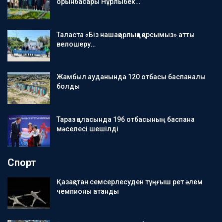
орынбасары Нұрлыбек…
Таласта «Біз нашақорлыққа қарсымыз» атты
велошеру…
Жамбыл ауданында 120 отбасы баспаналы
болды
Тараз қаласында 196 отбасының баспана
мәселесі шешілді
Спорт
Қазақстан семсерлесуден тұңғыш рет әлем
чемпионы атанды