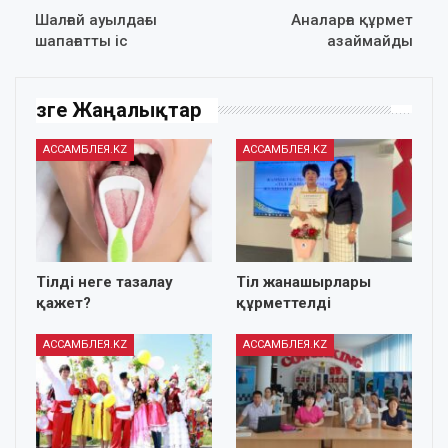
Шалғай ауылдағы
Аналарға құрмет
шапағатты іс
азаймайды
Өзге Жаңалықтар
АССАМБЛЕЯ.KZ
АССАМБЛЕЯ.KZ
Тілді неге тазалау
Тіл жанашырлары
қажет?
құрметтелді
АССАМБЛЕЯ.KZ
АССАМБЛЕЯ.KZ