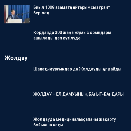
Биыл 1008 азаматқа қайтарымсыз грант
беріледі
Қордайда 300 жаңа жұмыс орындары
ашылады деп күтілуде
Жолдау
Шақпақтық тұрғындар да Жолдауды қолдайды
ЖОЛДАУ – ЕЛ ДАМУЫНЫҢ БАҒЫТ-БАҒДАРЫ
Жолдауда медициналық сапаны жақсарту
бойынша нақты…