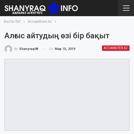
Басты бет
Ассамблея.kz
Алғыс айтудың өзі бір бақыт
АССАМБЛЕЯ.KZ
On
Мар 15, 2019
By
Shanyraq08