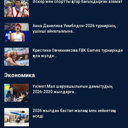
Әскер мен спортты қатар бағындырған азамат
Анна Данилина Уимблдон-2026 турнирінің
үшінші айналымына…
Кристина Овчинникова FBK Games турнирінде
қола жүлде…
Экономика
Үкімет Мал шаруашылығын дамытудың
2026-2030 жылдарға…
2026 жылдан бастап жалақы мен зейнетақы
өседі