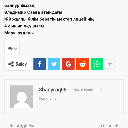
Балнұр Әзімхан,
Владимир Савва атындағы
№9 жалпы білім беретін мектеп лицейінің
4 сынып оқушысы
Меркі ауданы
0
Бөлісу
Shanyraq08
28410 Posts
0
Comments
АЛДЫҢҒЫ
КЕЛЕСІ