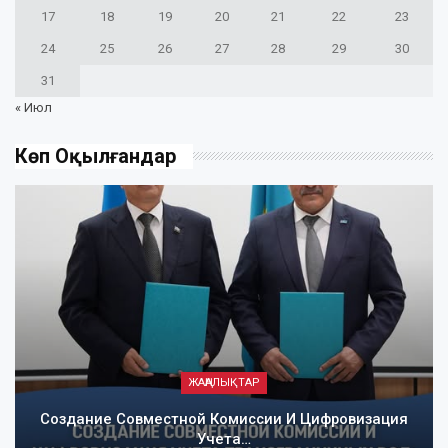
17
18
19
20
21
22
23
24
25
26
27
28
29
30
31
« Июл
Көп Оқылғандар
ЖАҢАЛЫҚТАР
Создание Совместной Комиссии И Цифровизация
Учета…