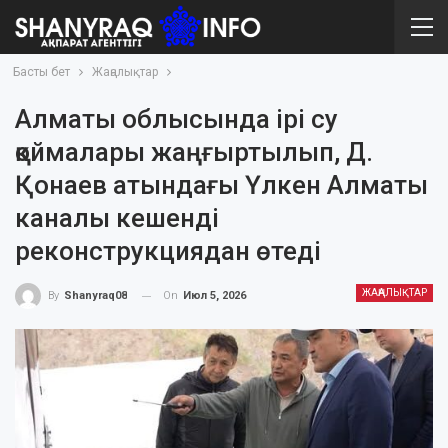
Басты бет
Жаңалықтар
Алматы облысында ірі су
қоймалары жаңғыртылып, Д.
Қонаев атындағы Үлкен Алматы
каналы кешенді
реконструкциядан өтеді
ЖАҢАЛЫҚТАР
On
Июл 5, 2026
By
Shanyraq08