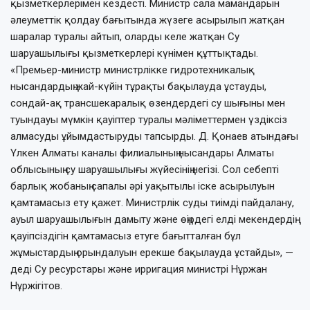
қызметкерлерімен кездесті. Министр сала мамандарын
әлеуметтік қолдау бағытында жүзеге асырылып жатқан
шаралар туралы айтып, оларды келе жатқан Су
шаруашылығы қызметкерлері күнімен құттықтады.
«Премьер-министр министрлікке гидротехникалық
нысандардың жай-күйін тұрақты бақылауда ұстауды,
сондай-ақ трансшекаралық өзендердегі су шығыны мен
туындауы мүмкін қауіптер туралы мәліметтермен үздіксіз
алмасуды ұйымдастыруды тапсырды. Д. Қонаев атындағы
Үлкен Алматы каналы филиалының нысандары Алматы
облысының су шаруашылығы жүйесінің негізі. Сол себепті
барлық жобаның сапалы әрі уақытылы іске асырылуын
қамтамасыз ету қажет. Министрлік суды тиімді пайдалану,
ауыл шаруашылығын дамыту және өңірдегі елді мекендердің
қауіпсіздігін қамтамасыз етуге бағытталған бұл
жұмыстардың орындалуын ерекше бақылауда ұстайды», —
деді Су ресурстары және ирригация министрі Нұржан
Нұржігітов.