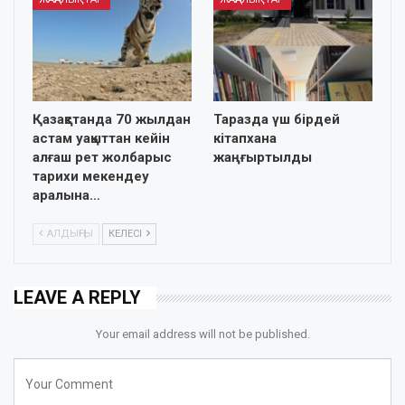
Қазақстанда 70 жылдан
Таразда үш бірдей
астам уақыттан кейін
кітапхана
алғаш рет жолбарыс
жаңғыртылды
тарихи мекендеу
аралына…
АЛДЫҢҒЫ
КЕЛЕСІ
LEAVE A REPLY
Your email address will not be published.