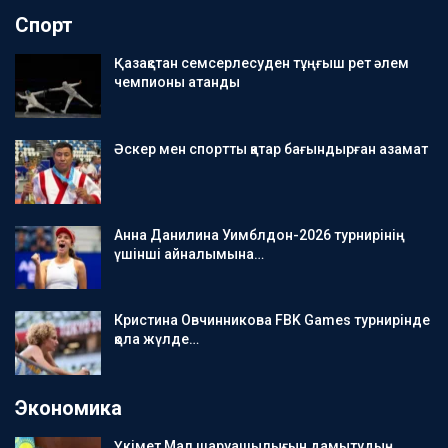
Спорт
Қазақстан семсерлесуден тұңғыш рет әлем
чемпионы атанды
Әскер мен спортты қатар бағындырған азамат
Анна Данилина Уимблдон-2026 турнирінің
үшінші айналымына…
Кристина Овчинникова FBK Games турнирінде
қола жүлде…
Экономика
Үкімет Мал шаруашылығын дамытудың