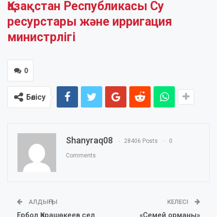
Қазақстан Республикасы Су
ресурстары және ирригация
министрлігі
0
Бөлісу
Shanyraq08
28406 Posts
0
Comments
АЛДЫҢҒЫ
КЕЛЕСІ
Ербол Қарашөкеев сел
«Семей орманы»