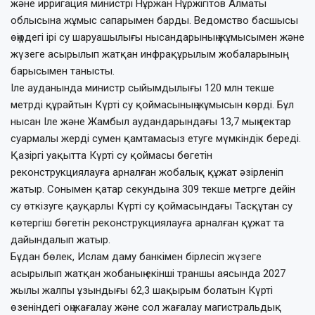
және ирригация министрі Нұржан Нұржігітов Алматы
облысына жұмыс сапарымен барды. Ведомство басшысы
өңірдегі ірі су шаруашылығы нысандарының жұмысымен және
жүзеге асырылып жатқан инфрақұрылым жобаларының
барысымен танысты.
Іле ауданында министр сыйымдылығы 120 млн текше
метрді құрайтын Күрті су қоймасының жұмысын көрді. Бұл
нысан Іле және Жамбыл аудандарындағы 13,7 мың гектар
суармалы жерді сумен қамтамасыз етуге мүмкіндік береді.
Қазіргі уақытта Күрті су қоймасы бөгетін
реконструкциялауға арналған жобалық құжат әзірленіп
жатыр. Сонымен қатар секундына 309 текше метрге дейін
су өткізуге қауқарлы Күрті су қоймасындағы Тасқұтан су
көтергіш бөгетін реконструкциялауға арналған құжат та
дайындалып жатыр.
Бұдан бөлек, Ислам даму банкімен бірлесіп жүзеге
асырылып жатқан жобаның екінші траншы аясында 2027
жылы жалпы ұзындығы 62,3 шақырым болатын Күрті
өзеніндегі оң жағалау және сол жағалау магистральдық