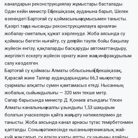
каналдарын реконструкциялау жұмыстары басталады.
Одан кейін министр Еңбекшіқазақ ауданына барып, Шелек
өзеніндегі Бартоғай су қоймасының жұмысымен танысты.
Қазіргі таңда нысанды реконструкциялауға арналған
жобалау-сметалық құжат әзірленуде. Жоба аясында су
қоймасы бөгетін нығайту, су деңгейін тәулік бойы бақылау
жүйесін енгізу, қақпаларды басқаруды автоматтандыру,
жергілікті ескерту жүйесін орнату және жаңа инфрақұрылым
салу көзделген.
Бартоғай су қоймасы Алматы облысының Еңбекшіқазақ,
Қарасай және Талғар аудандарындағы 66,3 мың гектар
суармалы алқапты сумен қамтамасыз етеді. Нысанның
жобалық сыйымдылығы — 320 млн текше метр.
Сапар барысында министр Д. Қонаев атындағы Үлкен
Алматы каналының жалпы ұзындығы 1,53 шақырым
болатын учаскелерін қайта жаңғырту нәтижелерімен де
танысты. Жоба аясында канал арнасы тұтас темірбетонмен
қапталды. Соның нәтижесінде нысанның техникалық жай-
күйі жақсарып, су өткізу қуаты артты, су шығыны азайды.