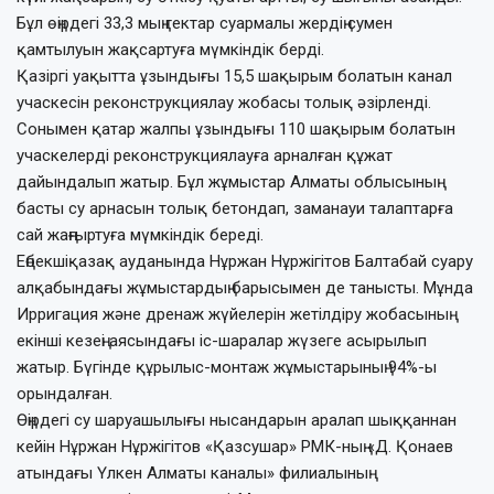
Бұл өңірдегі 33,3 мың гектар суармалы жердің сумен
қамтылуын жақсартуға мүмкіндік берді.
Қазіргі уақытта ұзындығы 15,5 шақырым болатын канал
учаскесін реконструкциялау жобасы толық әзірленді.
Сонымен қатар жалпы ұзындығы 110 шақырым болатын
учаскелерді реконструкциялауға арналған құжат
дайындалып жатыр. Бұл жұмыстар Алматы облысының
басты су арнасын толық бетондап, заманауи талаптарға
сай жаңғыртуға мүмкіндік береді.
Еңбекшіқазақ ауданында Нұржан Нұржігітов Балтабай суару
алқабындағы жұмыстардың барысымен де танысты. Мұнда
Ирригация және дренаж жүйелерін жетілдіру жобасының
екінші кезеңі аясындағы іс-шаралар жүзеге асырылып
жатыр. Бүгінде құрылыс-монтаж жұмыстарының 94%-ы
орындалған.
Өңірдегі су шаруашылығы нысандарын аралап шыққаннан
кейін Нұржан Нұржігітов «Қазсушар» РМК-ның «Д. Қонаев
атындағы Үлкен Алматы каналы» филиалының