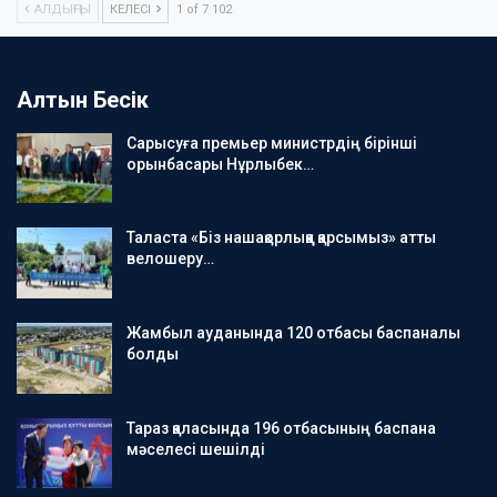
АЛДЫҢҒЫ
КЕЛЕСІ
1 of 7 102
Алтын Бесік
Сарысуға премьер министрдің бірінші
орынбасары Нұрлыбек…
Таласта «Біз нашақорлыққа қарсымыз» атты
велошеру…
Жамбыл ауданында 120 отбасы баспаналы
болды
Тараз қаласында 196 отбасының баспана
мәселесі шешілді