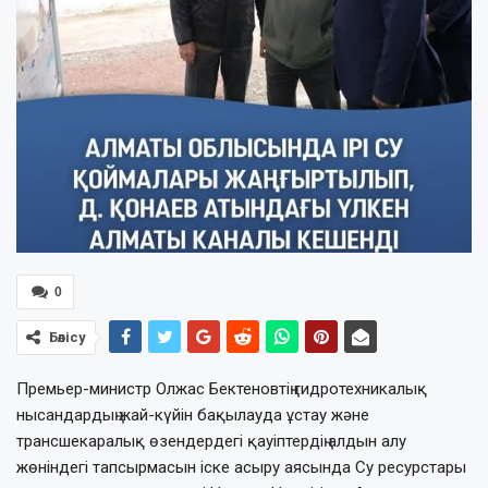
0
Бөлісу
Премьер-министр Олжас Бектеновтің гидротехникалық
нысандардың жай-күйін бақылауда ұстау және
трансшекаралық өзендердегі қауіптердің алдын алу
жөніндегі тапсырмасын іске асыру аясында Су ресурстары