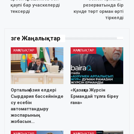
қаупі бар учаскелерді
резерватында бір
тексерді
күнде төрт орман өрті
тіркелді
Өзге Жаңалықтар
ЖАҢАЛЫҚТАР
ЖАҢАЛЫҚТАР
Орталық Азия елдері
«Қазақта Жүрсін
Сырдария бассейнінде
Ермандай тұлға біреу
су есебін
ғана»
автоматтандыру
жоспарының
жобасын…
ЖАҢАЛЫҚТАР
ЖАҢАЛЫҚТАР