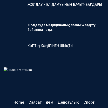
ЖОЛДАУ – ЕЛ ДАМУЫНЫҢ БАҒЫТ-БАҒДАРЫ
Жолдауда медициналық сапаны жақсарту
бойынша нақты…
КӨПТІҢ КӨҢІЛІНЕН ШЫҚТЫ
Home
Саясат
Әлем
Денсаулық
Спорт