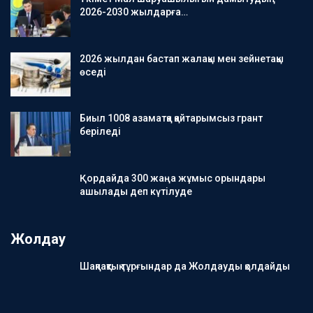
2026-2030 жылдарға…
2026 жылдан бастап жалақы мен зейнетақы
өседі
Биыл 1008 азаматқа қайтарымсыз грант
беріледі
Қордайда 300 жаңа жұмыс орындары
ашылады деп күтілуде
Жолдау
Шақпақтық тұрғындар да Жолдауды қолдайды