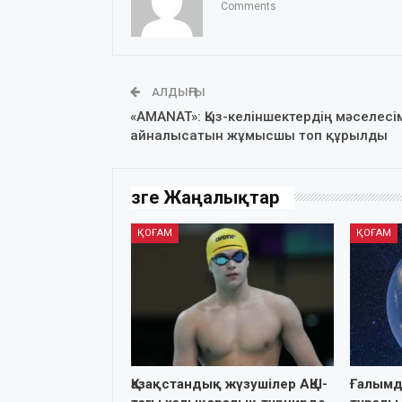
Comments
АЛДЫҢҒЫ
«AMANAT»: Қыз-келіншектердің мәселесі
айналысатын жұмысшы топ құрылды
Өзге Жаңалықтар
ҚОҒАМ
ҚОҒАМ
Қазақстандық жүзушілер АҚШ-
Ғалымд