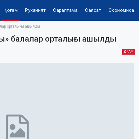
Қоғам
Руханият
Сараптама
Саясат
Экономика
лар орталығы ашылды
ы» балалар орталығы ашылды
ҚОҒАМ