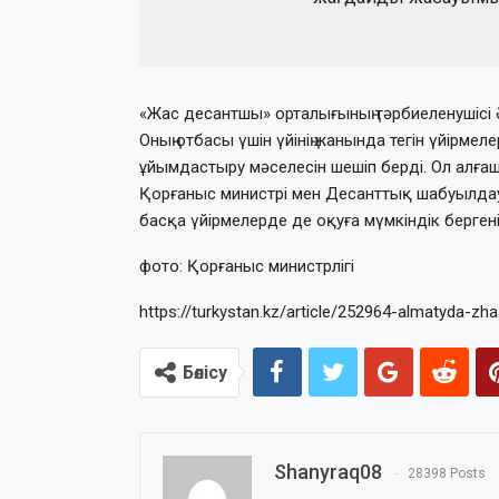
«Жас десантшы» орталығының тәрбиеленушісі 
Оның отбасы үшін үйінің жанында тегін үйірме
ұйымдастыру мәселесін шешіп берді. Ол алға
Қорғаныс министрі мен Десанттық шабуылдау ә
басқа үйірмелерде де оқуға мүмкіндік бергені
фото: Қорғаныс министрлігі
https://turkystan.kz/article/252964-almatyda-zha
Бөлісу
Shanyraq08
28398 Posts