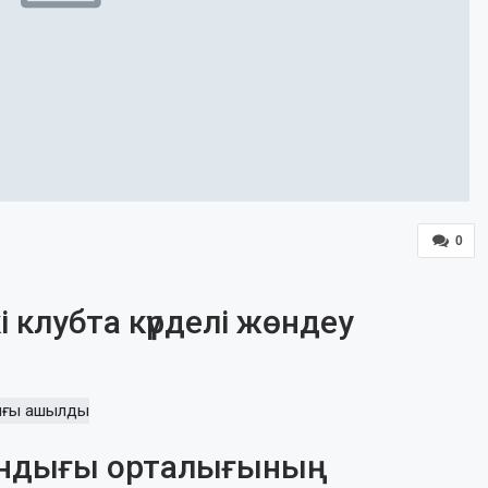
0
 клубта күрделі жөндеу
ндығы орталығының