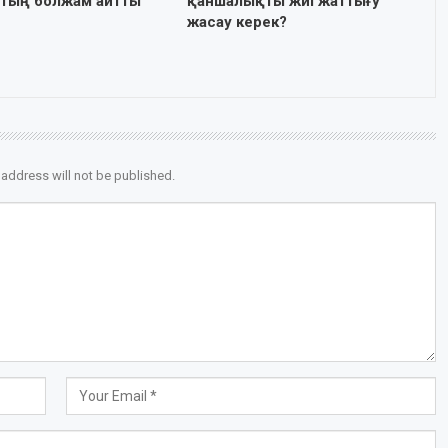
 тың болжам айтты
қаншалықты жиі жаттығу
жасау керек?
 address will not be published.