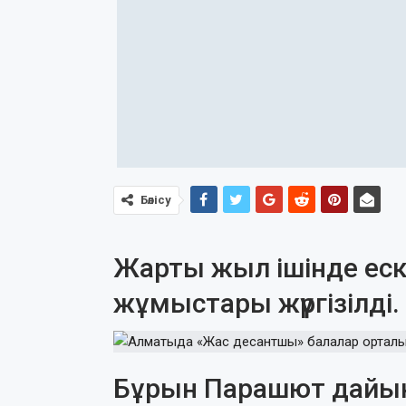
Бөлісу
Жарты жыл ішінде ескі
жұмыстары жүргізілді.
Бұрын Парашют дайы