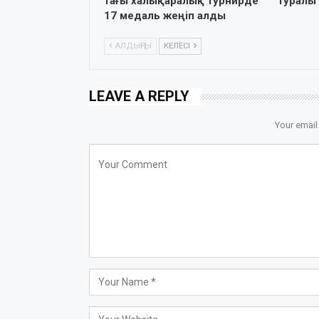
тағы халықаралық турнирде
туралы
17 медаль жеңіп алды
АЛДЫҢҒЫ
КЕЛЕСІ
LEAVE A REPLY
Your email