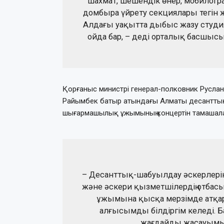
шахмат, шешендік өнер, мобилогра
домбыра үйрету секциялары тегін ж
Алдағы уақытта дыбыс жазу студия
ойда бар, – деді орталық басшыс
Қорғаныс министрі генерал-полковник Русла
Райымбек батыр атындағы Алматы десантты
шығармашылық ұжымының концертін тамашал
– Десанттық-шабуылдау әскерлері
және әскери қызметшілердің отбас
ұжымына қысқа мерзімде атқар
алғысымды білдіргім келеді. Ба
жағдайды жасауымыз 