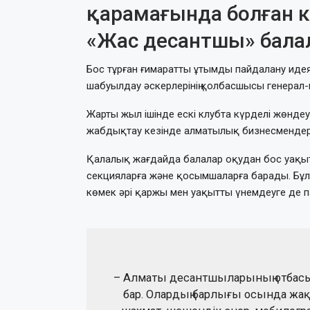
қарамағында болған клу
«Жас десантшы» бала
Бос тұрған ғимаратты ұтымды пайдалану идея
шабуылдау әскерлерінің қолбасшысы генерал-
Жарты жыл ішінде ескі клубта күрделі жөндеу
жабдықтау кезінде алматылық бизнесмендер ү
Қалалық жағдайда балалар оқудан бос уақыт
секцияларға және қосымшаларға барады. Бұл у
көмек әрі қаржы мен уақытты үнемдеуге де п
– Алматы десантшыларының отбасы
бар. Олардың барлығы осында жақ