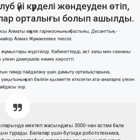
б үйі күрделі жөндеуден өтіп,
лар орталығы болып ашылды.
сы Алматы өңірлік гарнизонының бастығы, Десанттық-
майор Алмаз Жұмакеевке тиесілі.
 жұмыстары жүргізілді. Кабинеттерді, акт залы мен сахнаны
лкен демеушілік көмек көрсетті.
ын тиімді пайдалану үшін дамыту орталықтарына,
ақытының көп бөлігін қызметте өткізетін ата-аналарға үлкен
айдасы зор.
ларында мектеп жасындағы 3000-нан астам бала
ын тұрады. Балалар үшін бүгінде робототехника,