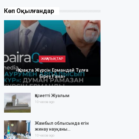
Көп Оқылғандар
ЖАҢАЛЫҚТАР
«Қазақта Жүрсін Ермандай Тұлға
Біреу Ғана»
Қасиетті Жуалым
10 часов ago
Жамбыл облысында егін
жинау науқаны…
10 часов ago