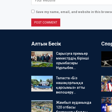
Save my name, email, and website in this browse
Алтын Бесік
Спо
Сарысуға премьер
министрдің бірінші
орынбасары
Нұрлыбек…
Таласта «Біз
нашақорлыққа
қарсымыз» атты
велошеру…
Жамбыл ауданында
120 отбасы
баспаналы болды