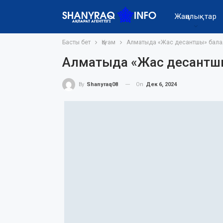
Жаңалықтар
Басты бет
Қоғам
Алматыда «Жас десантшы» бала
Алматыда «Жас десантш
On
Дек 6, 2024
By
Shanyraq08