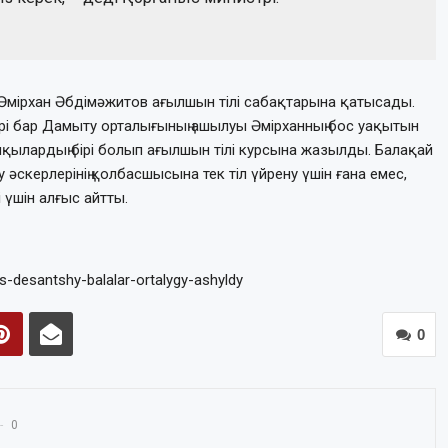
Әмірхан Әбдімәжитов ағылшын тілі сабақтарына қатысады.
лері бар Дамыту орталығының ашылуы Әмірханның бос уақытын
шқылардың бірі болып ағылшын тілі курсына жазылды. Балақай
скерлерінің қолбасшысына тек тіл үйрену үшін ғана емес,
 үшін алғыс айтты.
s-desantshy-balalar-ortalygy-ashyldy
0
0