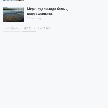
Меркі ауданында балық
шаруашылығы…
10 часов ago
АЛДЫҢҒЫ
КЕЛЕСІ
1 of 7 100