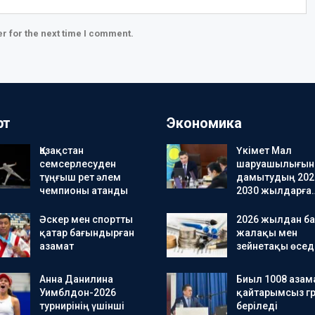
r for the next time I comment.
рт
Экономика
Қазақстан
Үкімет Мал
семсерлесуден
шаруашылығын
тұңғыш рет әлем
дамытудың 202
чемпионы атанды
2030 жылдарға
Әскер мен спортты
2026 жылдан ба
қатар бағындырған
жалақы мен
азамат
зейнетақы өсед
Анна Данилина
Биыл 1008 азам
Уимблдон-2026
қайтарымсыз гр
турнирінің үшінші
беріледі