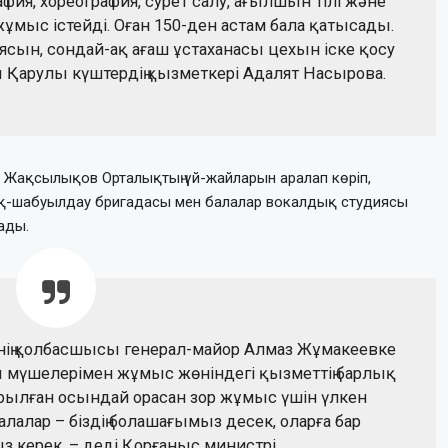
фия, хореография, сурет салу, ағылшын тілі және
ұмыс істейді. Оған 150-ден астам бала қатысады.
сын, сондай-ақ ағаш ұстаханасы цехын іске қосу
ы Қарулы күштердің қызметкері Адалят Насырова.
н Жақсылықов Орталықтың үй-жайларын аралап көріп,
қ-шабуылдау бригадасы мен балалар вокалдық студиясы
ады.
нің қолбасшысы генерал-майор Алмаз Жұмакеевке
ы мүшелерімен жұмыс жөніндегі қызметтің барлық
ылған осындай орасан зор жұмыс үшін үлкен
лалар – біздің болашағымыз десек, оларға бар
керек, – деді Қорғаныс министрі.