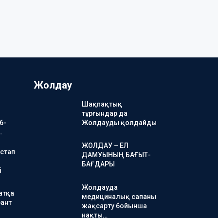
Жолдау
Шақпақтық
тұрғындар да
6-
Жолдауды қолдайды
…
ЖОЛДАУ – ЕЛ
стап
ДАМУЫНЫҢ БАҒЫТ-
БАҒДАРЫ
і
Жолдауда
атқа
медициналық сапаны
ант
жақсарту бойынша
нақты…