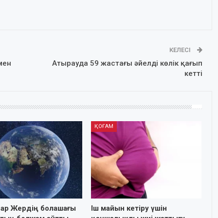
КЕЛЕСІ
мен
Атырауда 59 жастағы әйелді көлік қағып
кетті
ҚОҒАМ
ар Жердің болашағы
Іш майын кетіру үшін