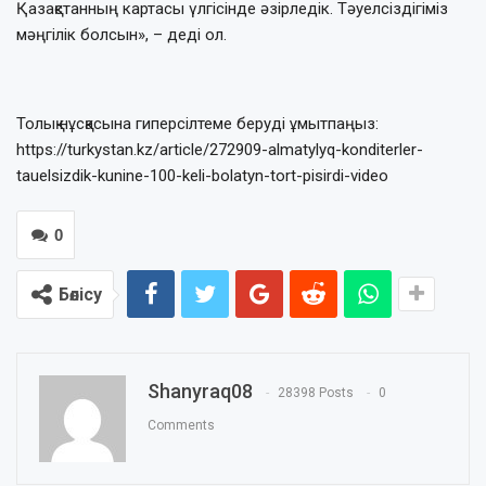
Қазақстанның картасы үлгісінде әзірледік. Тәуелсіздігіміз
мәңгілік болсын», – деді ол.
Толық нұсқасына гиперсілтеме беруді ұмытпаңыз:
https://turkystan.kz/article/272909-almatylyq-konditerler-
tauelsizdik-kunine-100-keli-bolatyn-tort-pisirdi-video
0
Бөлісу
Shanyraq08
28398 Posts
0
Comments