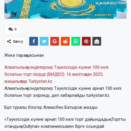
0
Бөлісу
Жеке парақшасынан
Алматылық кондитерлер Тәуелсіздік күніне 100 келі
болатын торт пісірді (ВИДЕО): 16 желтоқсан 2025,
жаңалықтар Turkystan.kz
Алматылық кондитерлер Тәуелсіздік күніне арнап 100 келі
болатын торт әзірледі, деп хабарлайды turkystan.kz.
Бұл туралы блогер Алмасбек Батыров жазды.
«Тәуелсіздік күніне арнап 100 келі торт дайындадық. Тортты
отандық «Qullynai» компаниясымен бірге осындай