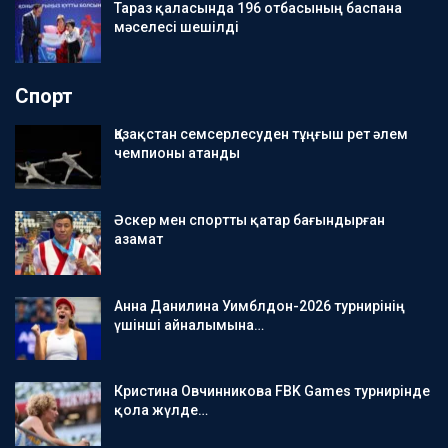
Тараз қаласында 196 отбасының баспана
мәселесі шешілді
Спорт
Қазақстан семсерлесуден тұңғыш рет әлем
чемпионы атанды
Әскер мен спортты қатар бағындырған
азамат
Анна Данилина Уимблдон-2026 турнирінің
үшінші айналымына…
Кристина Овчинникова FBK Games турнирінде
қола жүлде…