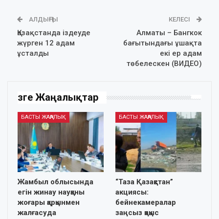
АЛДЫҢҒЫ
КЕЛЕСІ
Қазақстанда іздеуде
Алматы – Бангкок
жүрген 12 адам
бағытындағы ұшақта
ұсталды
екі ер адам
төбелескен (ВИДЕО)
Өзге Жаңалықтар
БАСТЫ ЖАҢАЛЫҚ
БАСТЫ ЖАҢАЛЫҚ
Жамбыл облысында
“Таза Қазақстан”
егін жинау науқаны
акциясы:
жоғары қарқынмен
бейнекамералар
жалғасуда
заңсыз қоқыс