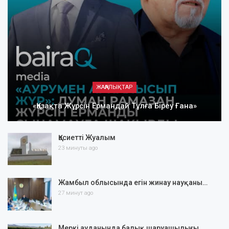
ЖАҢАЛЫҚТАР
«Қазақта Жүрсін Ермандай Тұлға Біреу Ғана»
Қасиетті Жуалым
23 минуты ago
Жамбыл облысында егін жинау науқаны…
27 минут ago
Меркі ауданында балық шаруашылығы…