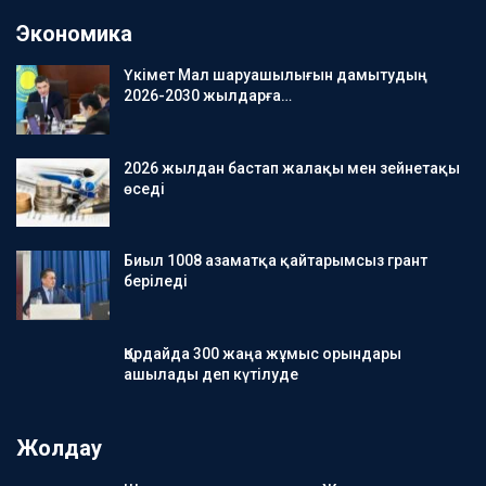
Экономика
Үкімет Мал шаруашылығын дамытудың
2026-2030 жылдарға…
2026 жылдан бастап жалақы мен зейнетақы
өседі
Биыл 1008 азаматқа қайтарымсыз грант
беріледі
Қордайда 300 жаңа жұмыс орындары
ашылады деп күтілуде
Жолдау