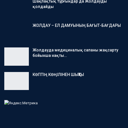
Шақпақтық тұрғындар да Жолдауды
қолдайды
ЖОЛДАУ – ЕЛ ДАМУЫНЫҢ БАҒЫТ-БАҒДАРЫ
Жолдауда медициналық сапаны жақсарту
бойынша нақты…
КӨПТІҢ КӨҢІЛІНЕН ШЫҚТЫ