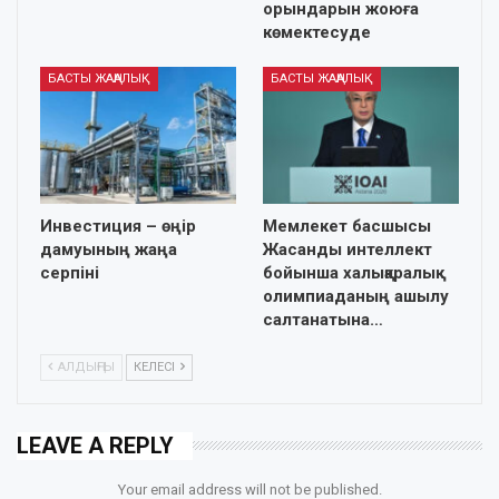
орындарын жоюға
көмектесуде
БАСТЫ ЖАҢАЛЫҚ
БАСТЫ ЖАҢАЛЫҚ
Инвестиция – өңір
Мемлекет басшысы
дамуының жаңа
Жасанды интеллект
серпіні
бойынша халықаралық
олимпиаданың ашылу
салтанатына…
АЛДЫҢҒЫ
КЕЛЕСІ
LEAVE A REPLY
Your email address will not be published.