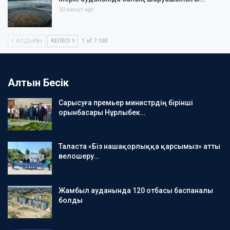
30 минут ago
АЛДЫҢҒЫ
КЕЛЕСІ
1 of 7 100
Алтын Бесік
Сарысуға премьер министрдің бірінші
орынбасары Нұрлыбек…
Таласта «Біз нашақорлыққа қарсымыз» атты
велошеру…
Жамбыл ауданында 120 отбасы баспаналы
болды