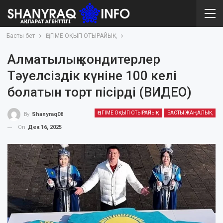
Басты бет
ӘҢГІМЕ ОҚЫП ОТЫРАЙЫҚ
Алматылық кондитерлер
Тәуелсіздік күніне 100 келі
болатын торт пісірді (ВИДЕО)
ӘҢГІМЕ ОҚЫП ОТЫРАЙЫҚ
БАСТЫ ЖАҢАЛЫҚ
By
Shanyraq08
On
Дек 16, 2025