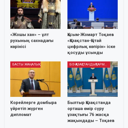
«Жошы хан» – ұлт
Қасым-Жомарт Тоқаев
рухының сахнадағы
«Қазақстан-Қытай
көрінісі
цифрлық көпірін» іске
қосуды ұсынды
БАСТЫ ЖАҢАЛЫҚ
БІЗ-ҚАЗАҚСТАНДЫҚТАРМЫЗ
Корейлерге домбыра
Былтыр Қазақстанда
үйретіп жүрген
орташа өмір сүру
дипломат
ұзақтығы 76 жасқа
жақындады – Тоқаев