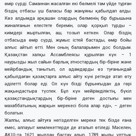
өмір сүрді. Саманнан жасалған екі бөлмелі там үйде тұрған
біздің отбасы үш баласы бар жанұяны қабылдап алды.
Көз алдымда әрқашан олардың бөлменің бір бұрышына
жиналғанын елестете беремін, олар қорқып тұрды –
киімдері жыртылған, аш, тозып кеткен. Олар біздің
отбасыда өмір сүрді, жұмыс істей бастады, өмір бойы
алғыс айтып өтті. Мен оның балаларымен дос болдым.
Қазақстан халқы Ассамблеясы құрылған күн – 1
наурызды жыл сайын барлық этностардың бір-біріне және
мейірбандық танытып, ол адамдарды өз туғанындай
қабылдаған қазақтарға алғыс айту күні ретінде атап өту
әділетті болар еді. Ол күн бізді бұрынғыдан да гөрі
жақындастыра түспек. Бұл күн мейірімділіктің, бүкіл
қазақстандықтардың бір-біріне деген достығы мен
махаббатының жарқын мерекесі бола алар еді», – деген
болатын.
Жалпы, алғыс айтуға негізделген мереке тек бізде ғана
емес, алпауыт мемлекеттерде де аталып өтіледі. Мәселен,
АҚШ-та 1621 жылдан бастау алып, 1789 жылы ұлттық