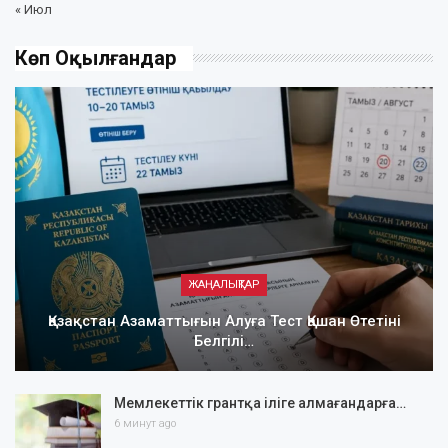
« Июл
Көп Оқылғандар
ЖАҢАЛЫҚТАР
Қазақстан Азаматтығын Алуға Тест Қашан Өтетіні
Белгілі…
Мемлекеттік грантқа іліге алмағандарға…
6 минут ago