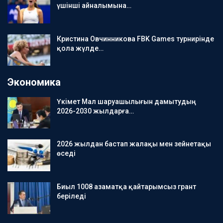
үшінші айналымына…
Кристина Овчинникова FBK Games турнирінде
қола жүлде…
Экономика
Үкімет Мал шаруашылығын дамытудың
2026-2030 жылдарға…
2026 жылдан бастап жалақы мен зейнетақы
өседі
Биыл 1008 азаматқа қайтарымсыз грант
беріледі