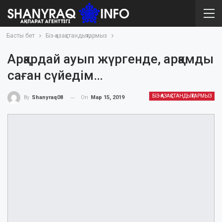
Басты бет
Біз-қазақстандықтармыз
Арқардай ауып жүргенде, арқамды
саған сүйедім…
БІЗ-ҚАЗАҚСТАНДЫҚТАРМЫЗ
On
Мар 15, 2019
By
Shanyraq08