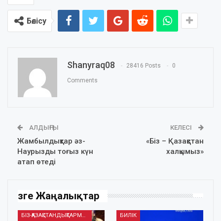
Бөлісу
Shanyraq08
28416 Posts
0
Comments
АЛДЫҢҒЫ
КЕЛЕСІ
Жамбылдықтар әз-
«Біз – Қазақстан
Наурызды тоғыз күн
халқымыз»
атап өтеді
Өзге Жаңалықтар
БІЗ-ҚАЗАҚСТАНДЫҚТАРМЫЗ
БИЛІК