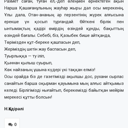
Рахмет саған, туған ел,-деп өлеңмен өрнектеген ақын
Нарша Қашағанұлының жауһар жыры дәл осы мерекенің,
Ұлы дала, Отан-ананың әр перзентінің жүрек алғысына
ерекше үн қосып тұрғандай. Өйткені бірлік пен
ынтымақтың қадірі өмірдің өзіндей құнды, бақыттың
өзіндей бағалы. Себебі, біз, Қазыбек бише айтқанда,
Төрімізден құт-береке қашпасын деп,
Жеріміздің шетін жау баспасын деп,
Туырлыққа — ту іліп,
Қыннан қылыш суырып,
Көк найзаның ұшына күдері үкі таққан елміз!
Осы орайда біз де газетімізді ақылшы дос, рухани сырлас
санайтын барша оқырман қауымына мың алғыс айтқымыз
келеді. Бірлігімізді нығайтып, берекемізді байытқан мейірім
мерекесі құтты болсын!
Н.Қадірәлі
0