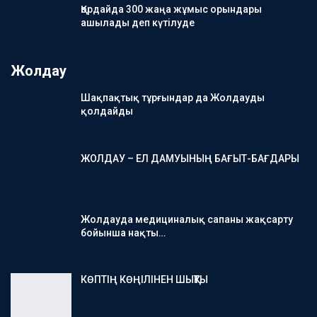
Қордайда 300 жаңа жұмыс орындары
ашылады деп күтілуде
Жолдау
Шақпақтық тұрғындар да Жолдауды
қолдайды
ЖОЛДАУ – ЕЛ ДАМУЫНЫҢ БАҒЫТ-БАҒДАРЫ
Жолдауда медициналық сапаны жақсарту
бойынша нақты…
КӨПТІҢ КӨҢІЛІНЕН ШЫҚТЫ