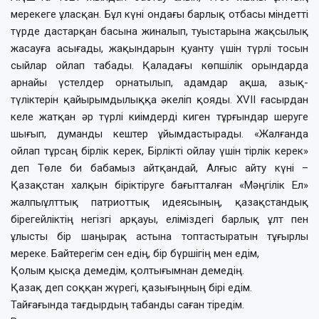
мерекеге ұласқан. Бұл күні ондағы барлық отбасы міндетті
түрде дастарқан басына жиналып, туыстарына жақсылық
жасауға асығады, жақындарын қуанту үшін түрлі тосын
сыйлар ойлап табады. Қаладағы көпшілік орындарда
арнайы үстелдер орнатылып, адамдар ақша, азық-
түліктерін қайырымдылыққа әкеліп қояды. ХVІІ ғасырдан
келе жатқан әр түрлі киімдерді киген тұрғындар шеруге
шығып, думанды кештер ұйымдастырады. «Жалғанда
ойлап тұрсаң бірлік керек, Бірлікті ойлау үшін тірлік керек»
деп Төле би бабамыз айтқандай, Алғыс айту күні –
Қазақстан халқын біріктіруге бағытталған «Мәңгілік Ел»
жалпыұлттық патриоттық идеясының, қазақстандық
бірегейліктің негізгі арқауы, еліміздегі барлық ұлт пен
ұлысты бір шаңырақ астына топтастыратын тұғырлы
мереке. Байтерегім сен едің, бір бүршігің мен едім,
Қолым қысқа демедім, қолтығымнан демедің.
Қазақ деп соққан жүрегі, қазығыңның бірі едім.
Тайғағында тағдырдың табанды саған тіредім.