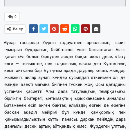
0
Бөлісу
Ғаусар ғасырлар бұрын ғадауатпен арпалысып, ғазиз
ғұмырын бұқараның бейбітшілігі үшін бағыштаған Білге
қаған «Ел болып бірігуден асқан бақыт жоқ» десе, «Тату
елге — тыныштық пен тоқшылық нәсіп» деп Күлтегіннің
кесіп айтқаны бар. Бұл ұғым арада дәуірлер көшіп, жылдар
жылжып, айлар аунап, күндер сусылдап өткенімен әлі де
өзіндік өзекті мағына биігінен түскен жоқ. Осы қағиданы
ұстанған қасиетті Ұлы дала татулықтың темірқазығы,
бірліктің бәйтерегі, ынтымақтың ырысханасына айналды.
Батаменен өсіп өнген байтақ еліміздің өзгені де өзегіне
басқан ақеділ мейірімі бұл күнде қамқорлық пен
қайырымдылықтың құтты панасы, дархан пейілдің дара
даңғылы десек артық айтқандық емес. Жүздеген ұлттың