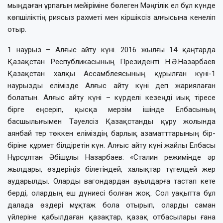
мыңдаған ұрпағын мейіріміне бөлеген Мәңгілік ел бұл күнде
көпшіліктің риясыз рахметі мен кіршіксіз алғысына кенеліп
отыр.
1 наурыз – Алғыс айту күні. 2016 жылғы 14 қаңтарда
Қазақстан Республикасының Президенті Н.Ә.Назарбаев
Қазақстан халқы Ассамблеясының құрылған күні-1
наурызды елімізде Алғыс айту күні деп жариялаған
болатын. Алғыс айту күні – күрделі кезеңді иық тіресе
бірге еңсеріп, қысқа мерзім ішінде Елбасының
басшылығымен Тәуелсіз Қазақстанды құру жолында
аянбай тер төккен еліміздің барлық азаматттарының бір-
біріне құрмет білдіретін күн. Алғыс айту күні жайлы Елбасы
Нұрсұлтан Әбішұлы Назарбаев: «Сталин режимінде әр
жылдары, өздеріңіз білетіндей, халықтар түгелдей жер
аударылды. Оларды вагондардан ауылдарға тастап кете
берді, олардың еш дүниесі болған жоқ. Сол уақытта бұл
далада өздері мұқтаж бола отырып, оларды саман
үйлеріне қабылдаған қазақтар, қазақ отбасылары ғана