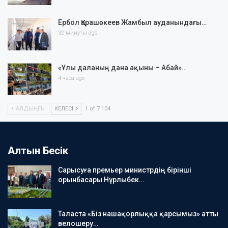
Ербол Қарашөкеев Жамбыл ауданындағы…
32 минуты ago
«Ұлы даланың дана ақыны – Абай»…
4 часа ago
АЛДЫҢҒЫ
КЕЛЕСІ
1 of 7 104
Алтын Бесік
Сарысуға премьер министрдің бірінші
орынбасары Нұрлыбек…
Таласта «Біз нашақорлыққа қарсымыз» атты
велошеру…