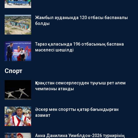
Жамбыл ауданында 120 отбасы баспаналы
болды
Тараз қаласында 196 отбасының баспана
мәселесі шешілді
Спорт
Қазақстан семсерлесуден тұңғыш рет әлем
чемпионы атанды
Әскер мен спортты қатар бағындырған
азамат
Анна Данилина Уимблдон-2026 турнирінің