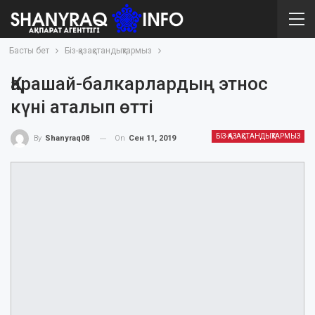
Басты бет
Біз-қазақстандықтармыз
Қарашай-балкарлардың этнос
күні аталып өтті
БІЗ-ҚАЗАҚСТАНДЫҚТАРМЫЗ
On
Сен 11, 2019
By
Shanyraq08