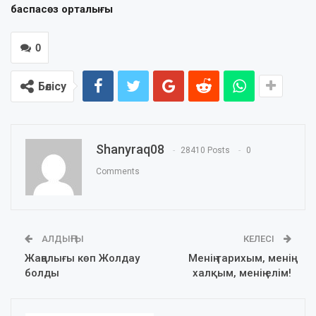
баспасөз орталығы
0
Бөлісу
Shanyraq08
28410 Posts
0
Comments
АЛДЫҢҒЫ
КЕЛЕСІ
Жаңалығы көп Жолдау
Менің тарихым, менің
болды
халқым, менің елім!