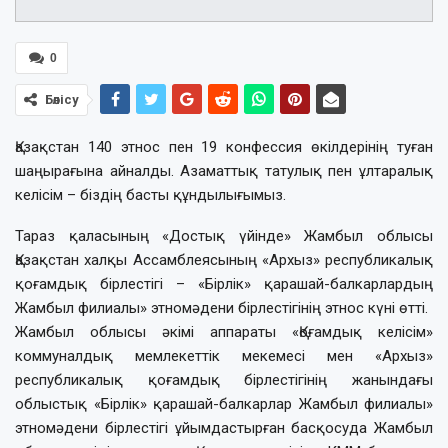
0
Бөлісу
Қазақстан 140 этнос пен 19 конфессия өкілдерінің туған
шаңырағына айналды. Азаматтық татулық пен ұлтаралық
келісім – біздің басты құндылығымыз.
Тараз қаласының «Достық үйінде» Жамбыл облысы
Қазақстан халқы Ассамблеясының «Архыз» республикалық
қоғамдық бірлестігі – «Бірлік» қарашай-балкарлардың
Жамбыл филиалы» этномәдени бірлестігінің этнос күні өтті.
Жамбыл облысы әкімі аппараты «Қоғамдық келісім»
коммуналдық мемлекеттік мекемесі мен «Архыз»
республикалық қоғамдық бірлестігінің жанындағы
облыстық «Бірлік» қарашай-балкарлар Жамбыл филиалы»
этномәдени бірлестігі ұйымдастырған басқосуда Жамбыл