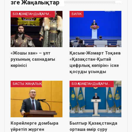
Өзге Жаңалықтар
БІЗ-ҚАЗАҚСТАНДЫҚТАРМЫЗ
БИЛІК
«Жошы хан» – ұлт
Қасым-Жомарт Тоқаев
рухының сахнадағы
«Қазақстан-Қытай
көрінісі
цифрлық көпірін» іске
қосуды ұсынды
БАСТЫ ЖАҢАЛЫҚ
БІЗ-ҚАЗАҚСТАНДЫҚТАРМЫЗ
Корейлерге домбыра
Былтыр Қазақстанда
үйретіп жүрген
орташа өмір сүру