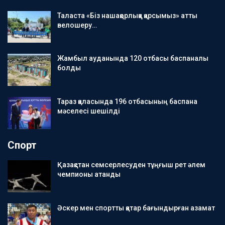
Таласта «Біз нашақорлыққа қарсымыз» атты
велошеру…
Жамбыл ауданында 120 отбасы баспаналы
болды
Тараз қаласында 196 отбасының баспана
мәселесі шешілді
Спорт
Қазақстан семсерлесуден тұңғыш рет әлем
чемпионы атанды
Әскер мен спортты қатар бағындырған азамат