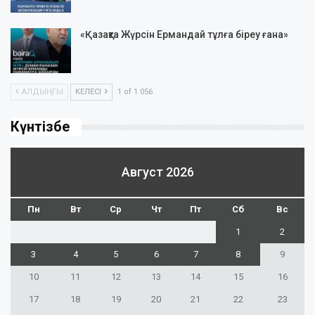
«Қазақта Жүрсін Ермандай тұлға біреу ғана»
АЛДЫҢҒЫ
КЕЛЕСІ
1 of 1 056
Күнтізбе
Август 2026
Пн
Вт
Ср
Чт
Пт
Сб
Вс
1
2
3
4
5
6
7
8
9
10
11
12
13
14
15
16
17
18
19
20
21
22
23