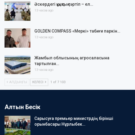
Әскердегі құқықтық тәртіп – ел…
13 часов ago
GOLDEN COMPASS «Меркі» табиғи паркін…
13 часов ago
Жамбыл облысының агросаласына
тартылған…
13 часов ago
АЛДЫҢҒЫ
КЕЛЕСІ
1 of 7 103
Алтын Бесік
Сарысуға премьер министрдің бірінші
орынбасары Нұрлыбек…