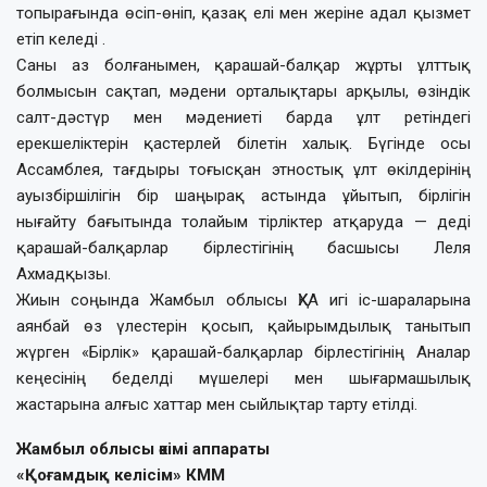
топырағында өсіп-өніп, қазақ елі мен жеріне адал қызмет
етіп келеді .
Саны аз болғанымен, қарашай-балқар жұрты ұлттық
болмысын сақтап, мәдени орталықтары арқылы, өзіндік
салт-дәстүр мен мәдениеті барда ұлт ретіндегі
ерекшеліктерін қастерлей білетін халық. Бүгінде осы
Ассамблея, тағдыры тоғысқан этностық ұлт өкілдерінің
ауызбіршілігін бір шаңырақ астында ұйытып, бірлігін
нығайту бағытында толайым тірліктер атқаруда — деді
қарашай-балқарлар бірлестігінің басшысы Леля
Ахмадқызы.
Жиын соңында Жамбыл облысы ҚХА игі іс-шараларына
аянбай өз үлестерін қосып, қайырымдылық танытып
жүрген «Бірлік» қарашай-балқарлар бірлестігінің Аналар
кеңесінің беделді мүшелері мен шығармашылық
жастарына алғыс хаттар мен сыйлықтар тарту етілді.
Жамбыл облысы әкімі аппараты
«Қоғамдық келісім» КММ