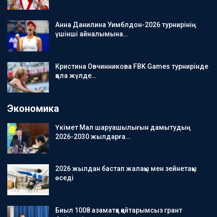
Анна Данилина Уимблдон-2026 турнирінің
үшінші айналымына…
Кристина Овчинникова FBK Games турнирінде
қола жүлде…
Экономика
Үкімет Мал шаруашылығын дамытудың
2026-2030 жылдарға…
2026 жылдан бастап жалақы мен зейнетақы
өседі
Биыл 1008 азаматқа қайтарымсыз грант