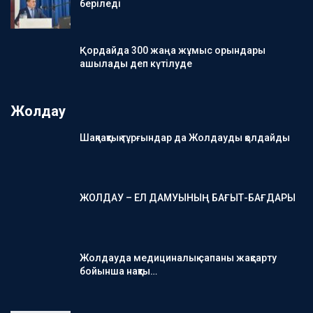
беріледі
Қордайда 300 жаңа жұмыс орындары
ашылады деп күтілуде
Жолдау
Шақпақтық тұрғындар да Жолдауды қолдайды
ЖОЛДАУ – ЕЛ ДАМУЫНЫҢ БАҒЫТ-БАҒДАРЫ
Жолдауда медициналық сапаны жақсарту
бойынша нақты…