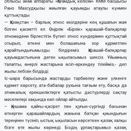
облысы әкімі аппараты «Қоғамдық келісім» КММ басшысы
Рано Махсудқызы жиылған қауымды атаулы күнмен
құттықтады.
— Қазақстан – барлық этнос өкілдеріне кең құшағын жая
білген қасиетті ел. Өңірлік «Бірлік» қарашай-балқарлар
этномәдени бірлестігін бүгінгі этнос күндерімен құттықтай
отырып, өткені мен болашағына зор құрметпен
қарайтындығымызды білдіреміз. Қарашай-балқарлар
қауымдастығына деген ықыласымыз шексіз. Ұйымның
талапты, өнерлі жастарына өсіп-өркендеу тілейміз,- деп
жылы лебізін білдірді.
Іс-шара барысында жастарды тәрбиелеу және үлкенге
құрмет көрсету, ата-бабалар рухына тағзым ету, басқа да
этникалық ерекшеліктерге қатысты дәстүрлерді сақтау
мәселелері хақында көп ойлар айтылды.
– Қаншама қайғы-қасірет пен қуғын-сүргінді басынан
өткерген қарашайлардың жанына батқан қиындығын
тереңінен түсініп, ыстық ықыласын көрсеткен қазақ халқы
бізге өте жылы көрінеді. Біздің ұрпақтарымыз қазақ