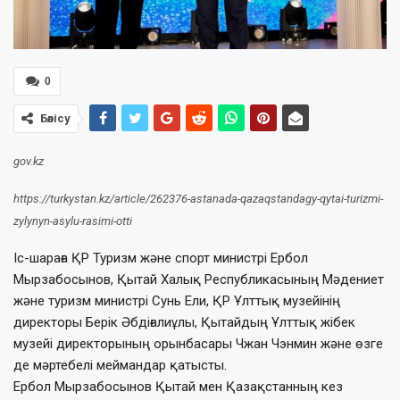
0
Бөлісу
gov.kz
https://turkystan.kz/article/262376-astanada-qazaqstandagy-qytai-turizmi-
zylynyn-asylu-rasimi-otti
Іс-шараға ҚР Туризм және спорт министрі Ербол
Мырзабосынов, Қытай Халық Республикасының Мәдениет
және туризм министрі Сунь Ели, ҚР Ұлттық музейінің
директоры Берік Әбдіғалиұлы, Қытайдың Ұлттық жібек
музейі директорының орынбасары Чжан Чэнмин және өзге
де мәртебелі меймандар қатысты.
Ербол Мырзабосынов Қытай мен Қазақстанның кез