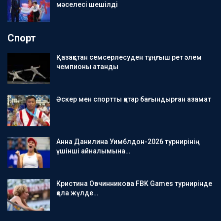
мәселесі шешілді
Спорт
Қазақстан семсерлесуден тұңғыш рет әлем
чемпионы атанды
Әскер мен спортты қатар бағындырған азамат
Анна Данилина Уимблдон-2026 турнирінің
үшінші айналымына…
Кристина Овчинникова FBK Games турнирінде
қола жүлде…