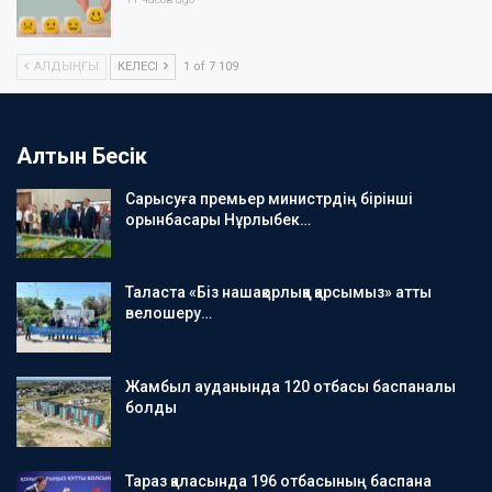
АЛДЫҢҒЫ
КЕЛЕСІ
1 of 7 109
Алтын Бесік
Сарысуға премьер министрдің бірінші
орынбасары Нұрлыбек…
Таласта «Біз нашақорлыққа қарсымыз» атты
велошеру…
Жамбыл ауданында 120 отбасы баспаналы
болды
Тараз қаласында 196 отбасының баспана