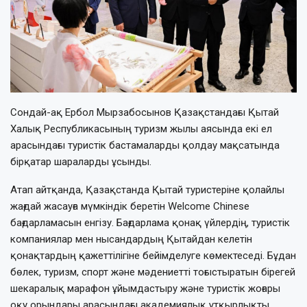
Сондай-ақ Ербол Мырзабосынов Қазақстандағы Қытай
Халық Республикасының туризм жылы аясында екі ел
арасындағы туристік бастамаларды қолдау мақсатында
бірқатар шараларды ұсынды.
Атап айтқанда, Қазақстанда Қытай туристеріне қолайлы
жағдай жасауға мүмкіндік беретін Welcome Chinese
бағдарламасын енгізу. Бағдарлама қонақ үйлердің, туристік
компаниялар мен нысандардың Қытайдан келетін
қонақтардың қажеттілігіне бейімделуге көмектеседі. Бұдан
бөлек, туризм, спорт және мәдениетті тоғыстыратын бірегей
шекаралық марафон ұйымдастыру және туристік жоғары
оқу орындары арасындағы академиялық ұтқырлықты