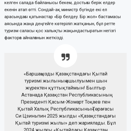
келген салада байланысы бекем, достығы берік елдер
екенін атап өтті. Сондай-ақ министр бүгінде екі ел
арасындағы қатынастар «Бір белдеу. Бір жол» бастамасы
аясында жаңа деңгейге көтеріліп жатқанын, бұл ретте
туризм саласы қос халықты жақындастыратын негізгі
факторға айналғанын жеткізді.
«Баршаңызды Қазақстандағы Қытай
туризмі жылының ашылуымен шын
жүректен құттықтаймын! Былтыр
Астанада Қазақстан Республикасының
Президенті Қасым-Жомарт Тоқаев пен
Қытай Халық Республикасының Төрағасы
Си Цзиньпин 2025 жылды «Қазақстандағы
Қытай туризмі жылы» деп жариялады. Бұл
2024 жылғы «Қытайдағы Қазақстан