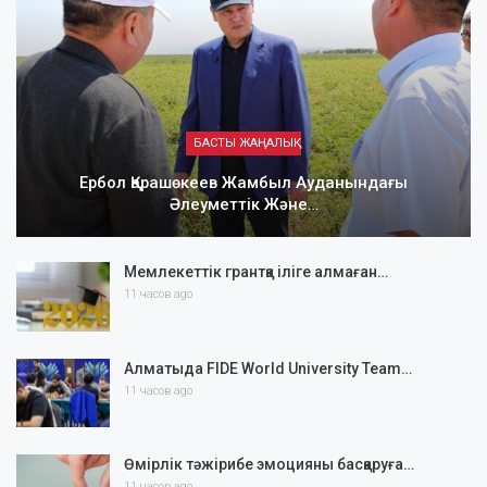
БАСТЫ ЖАҢАЛЫҚ
Ербол Қарашөкеев Жамбыл Ауданындағы
Әлеуметтік Және…
Мемлекеттік грантқа іліге алмаған…
11 часов ago
Алматыда FIDE World University Team…
11 часов ago
Өмірлік тәжірибе эмоцияны басқаруға…
11 часов ago