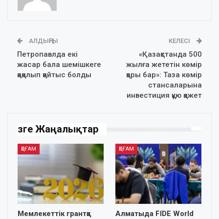
АЛДЫҢҒЫ
КЕЛЕСІ
Петропавлда екі
«Қазақстанда 500
жасар бала шемішкеге
жылға жететін көмір
қақалып қайтыс болды
қоры бар»: Таза көмір
стансаларына
инвестиция құю қажет
Өзге Жаңалықтар
ҚОҒАМ
ҚОҒАМ
Мемлекеттік грантқа
Алматыда FIDE World