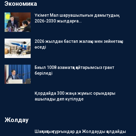
Экономика
Үкімет Мал шаруашылығын дамытудың
2026-2030 жылдарға…
2026 жылдан бастап жалақы мен зейнетақы
өседі
Биыл 1008 азаматқа қайтарымсыз грант
беріледі
Қордайда 300 жаңа жұмыс орындары
ашылады деп күтілуде
Жолдау
Шақпақтық тұрғындар да Жолдауды қолдайды