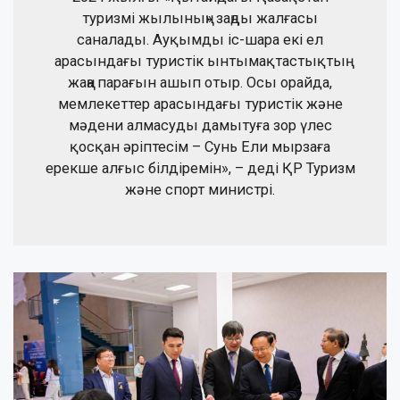
туризмі жылының» заңды жалғасы
саналады. Ауқымды іс-шара екі ел
арасындағы туристік ынтымақтастықтың
жаңа парағын ашып отыр. Осы орайда,
мемлекеттер арасындағы туристік және
мәдени алмасуды дамытуға зор үлес
қосқан әріптесім – Сунь Ели мырзаға
ерекше алғыс білдіремін», – деді ҚР Туризм
және спорт министрі.