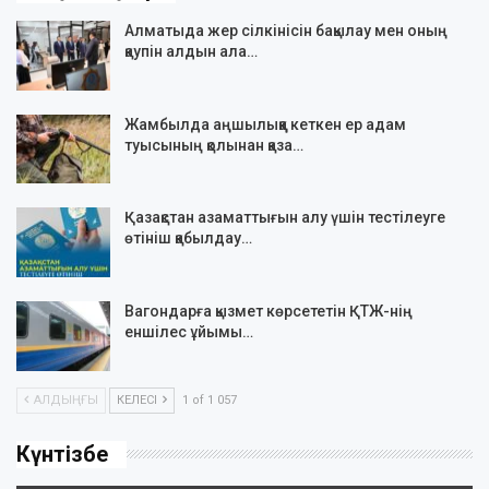
Алматыда жер сілкінісін бақылау мен оның
қаупін алдын ала…
Жамбылда аңшылыққа кеткен ер адам
туысының қолынан қаза…
Қазақстан азаматтығын алу үшін тестілеуге
өтініш қабылдау…
Вагондарға қызмет көрсететін ҚТЖ-нің
еншілес ұйымы…
АЛДЫҢҒЫ
КЕЛЕСІ
1 of 1 057
Күнтізбе