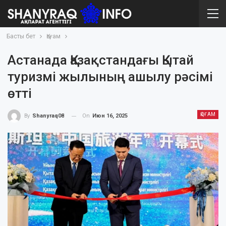
Басты бет
Қоғам
Астанада Қазақстандағы Қытай
туризмі жылының ашылу рәсімі
өтті
ҚОҒАМ
On
Июн 16, 2025
By
Shanyraq08