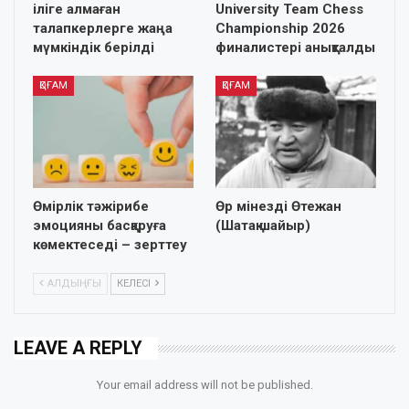
іліге алмаған
University Team Chess
талапкерлерге жаңа
Championship 2026
мүмкіндік берілді
финалистері анықталды
ҚОҒАМ
ҚОҒАМ
Өмірлік тәжірибе
Өр мінезді Өтежан
эмоцияны басқаруға
(Шатақ шайыр)
көмектеседі – зерттеу
АЛДЫҢҒЫ
КЕЛЕСІ
LEAVE A REPLY
Your email address will not be published.