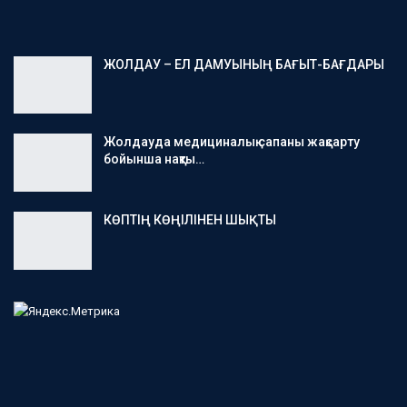
ЖОЛДАУ – ЕЛ ДАМУЫНЫҢ БАҒЫТ-БАҒДАРЫ
Жолдауда медициналық сапаны жақсарту
бойынша нақты…
КӨПТІҢ КӨҢІЛІНЕН ШЫҚТЫ