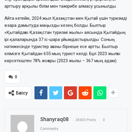
арттыру арқылы білім мен тәжірибе алмасу ұсынылды.
Айта кетейік, 2024 жыл Қазақстан мен Қытай үшін туризмді
өзара дамытуда маңызды кезең болды. Былтыр
«Қытайдағы Қазақстан туризмі жылы» аясында Қытайдың
ірі қалаларында 37 іс-шара ұйымдастырылды. Соның
нәтижесінде туристер ағыны бірнеше есе артты. Былтыр
елімізге Қытайдан 655 мың турист келді. Бұл 2023 жылғы
көрсеткіштен 78% жоғары (2023 жылы – 367 мың адам).
0
Бөлісу
Shanyraq08
28433 Posts
0
Comments