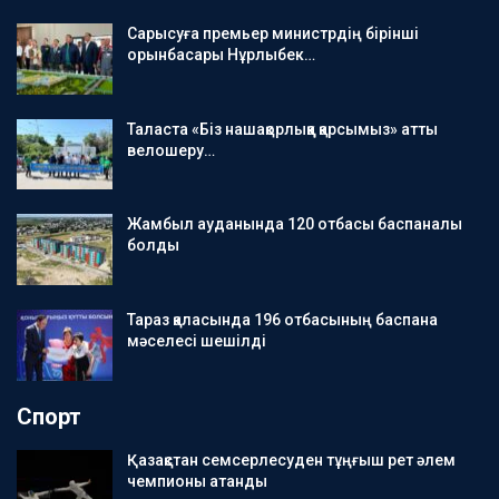
Сарысуға премьер министрдің бірінші
орынбасары Нұрлыбек…
Таласта «Біз нашақорлыққа қарсымыз» атты
велошеру…
Жамбыл ауданында 120 отбасы баспаналы
болды
Тараз қаласында 196 отбасының баспана
мәселесі шешілді
Спорт
Қазақстан семсерлесуден тұңғыш рет әлем
чемпионы атанды