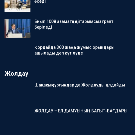
өседі
Биыл 1008 азаматқа қайтарымсыз грант
беріледі
Қордайда 300 жаңа жұмыс орындары
ашылады деп күтілуде
Жолдау
Шақпақтық тұрғындар да Жолдауды қолдайды
ЖОЛДАУ – ЕЛ ДАМУЫНЫҢ БАҒЫТ-БАҒДАРЫ