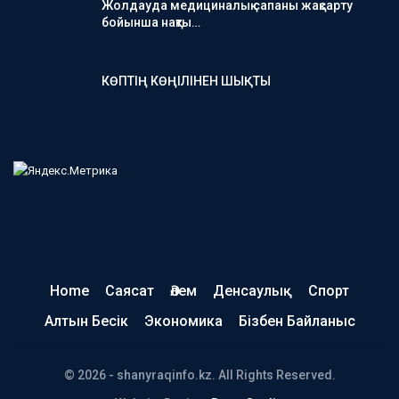
Жолдауда медициналық сапаны жақсарту
бойынша нақты…
КӨПТІҢ КӨҢІЛІНЕН ШЫҚТЫ
Home
Саясат
Әлем
Денсаулық
Спорт
Алтын Бесік
Экономика
Бізбен Байланыс
© 2026 - shanyraqinfo.kz. All Rights Reserved.