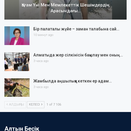
Қоғам Үні Мен Мемлекеттік Шешімдердің
Арасындағы…
Бір палаталы жүйе – заман талабына сай…
10 минут ago
Алматыда жер сілкінісін бақылау мен оның…
3 часа ago
Жамбылда аңшылыққа кеткен ер адам…
3 часа ago
АЛДЫҢҒЫ
КЕЛЕСІ
1 of 7 106
Алтын Бесік