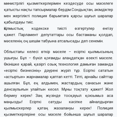
министрлігі қызметкерлерімен кездесуде осы мәселеге
қатысты нақты тапсырмалар бердім.Сондықтан, әкімдіктер
мен жергілікті полиция барымтаға қарсы шұғыл шаралар
қабылдауы тиіс.
Қылмыстық кодекске тиісті өзгертулер енгізу
қажет. Парламент депутаттары осы бастаманы қолдап,
мәселенің оң шешім табуына атсалысады деп сенемін.
Облыстағы келесі өткір мәселе – есірткі қылмысының
ушығуы. Бұл – бүкіл қоғамды алаңдатқан өзекті мәселе.
Өкінішке қарай, қазіргі озық технология дамыған заманда
«есірткі бизнесінің» дәурені жүріп тұр. Есірткі сататын
«астыртын» жарнамалар қаптап кетті. Тіпті, арнайы сайттар
ашылған. Бұл, ең алдымен, жастардың санасын және
денсаулығын улайтын кесел. Мұны тоқтату қажет! Жол
бермеу керек! Заң жүзінде тосқауыл қоюымыз аса
маңызды! Есірткі сатуды кәсіпке айналдырған
қылмыскерлер қатаң жазалануы керек! Полиция
қызметкерлеріне осы мәселе бойынша шұғыл шаралар