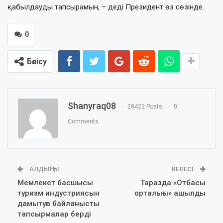
қабылдауды тапсырамын, – деді Президент өз сөзінде.
0
Бөлісу
Shanyraq08
28422 Posts
0
Comments
АЛДЫҢҒЫ
КЕЛЕСІ
Мемлекет басшысы
Таразда «Отбасы
туризм индустриясын
орталығы» ашылды
дамытуға байланысты
тапсырмалар берді