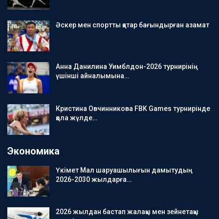
Әскер мен спортты қатар бағындырған азамат
Анна Данилина Уимблдон-2026 турнирінің
үшінші айналымына…
Кристина Овчинникова FBK Games турнирінде
қола жүлде…
Экономика
Үкімет Мал шаруашылығын дамытудың
2026-2030 жылдарға…
2026 жылдан бастап жалақы мен зейнетақы