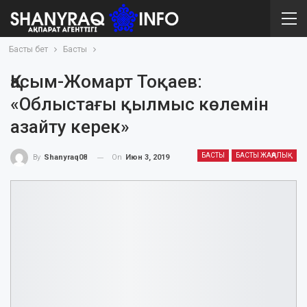
Басты бет
Басты
Қасым-Жомарт Тоқаев:
«Облыстағы қылмыс көлемін
азайту керек»
БАСТЫ
БАСТЫ ЖАҢАЛЫҚ
On
Июн 3, 2019
By
Shanyraq08