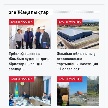
Өзге Жаңалықтар
БАСТЫ ЖАҢАЛЫҚ
БАСТЫ ЖАҢАЛЫҚ
Ербол Қарашөкеев
Жамбыл облысының
Жамбыл ауданындағы
агросаласына
бірқатар нысанды
тартылған инвестиция
аралады
11 есеге өсті
БАСТЫ ЖАҢАЛЫҚ
БАСТЫ ЖАҢАЛЫҚ