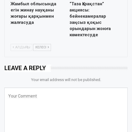
Жамбыл облысында
“Таза Қазақстан”
егін жинау науқаны
акциясы:
жоғары қарқынмен
бейнекамералар
жалғасуда
заңсыз қоқыс
орындарын жоюға
көмектесуде
АЛДЫҢҒЫ
КЕЛЕСІ
LEAVE A REPLY
Your email address will not be published.