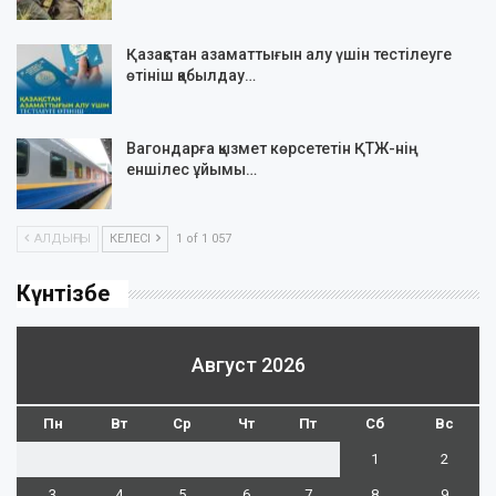
Қазақстан азаматтығын алу үшін тестілеуге
өтініш қабылдау…
Вагондарға қызмет көрсететін ҚТЖ-нің
еншілес ұйымы…
АЛДЫҢҒЫ
КЕЛЕСІ
1 of 1 057
Күнтізбе
Август 2026
Пн
Вт
Ср
Чт
Пт
Сб
Вс
1
2
3
4
5
6
7
8
9