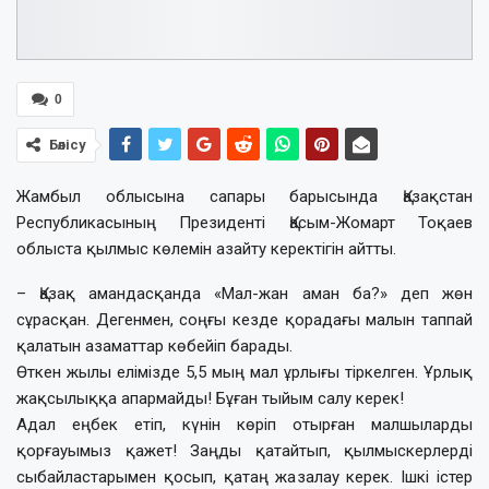
0
Бөлісу
Жамбыл облысына сапары барысында Қазақстан
Республикасының Президенті Қасым-Жомарт Тоқаев
облыста қылмыс көлемін азайту керектігін айтты.
– Қазақ амандасқанда «Мал-жан аман ба?» деп жөн
сұрасқан. Дегенмен, соңғы кезде қорадағы малын таппай
қалатын азаматтар көбейіп барады.
Өткен жылы елімізде 5,5 мың мал ұрлығы тіркелген. Ұрлық
жақсылыққа апармайды! Бұған тыйым салу керек!
Адал еңбек етіп, күнін көріп отырған малшыларды
қорғауымыз қажет! Заңды қатайтып, қылмыскерлерді
сыбайластарымен қосып, қатаң жазалау керек. Ішкі істер