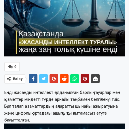
0
Бөлісу
Енді жасанды интеллект қолданылған барлық тауарлар мен
қызметтер міндетті түрде арнайы таңбамен белгіленуі тиіс.
Бұл талап азаматтардың ақпаратты шынайы ажыратуына
және цифрлық ортадағы ашықтықты қамтамасыз етуге
бағытталған.