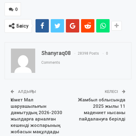
0
Бөлісу
Shanyraq08
28398 Posts
0
Comments
АЛДЫҢҒЫ
КЕЛЕСІ
Үкімет Мал
Жамбыл облысында
шаруашылығын
2025 жылы 11
дамытудың 2026-2030
мәдениет нысаны
жылдарға арналған
пайдалануға берілді
кешенді жоспарының
жобасын мақұлдады