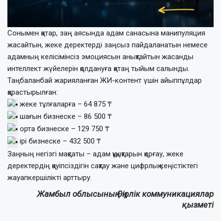
Сонымен қатар, заң аясында адам санасына манипуляция
жасайтын, жеке деректерді заңсыз пайдаланатын немесе
адамның келісімінсіз эмоциясын анықтайтын жасанды
интеллект жүйелерін қолдануға қатаң тыйым салынды.
Таңбаланбай жарияланған ЖИ-контент үшін айыппұлдар
қарастырылған:
жеке тұлғаларға – 64 875 ₸
шағын бизнеске – 86 500 ₸
орта бизнеске – 129 750 ₸
ірі бизнеске – 432 500 ₸
Заңның негізгі мақсаты – адам құқықтарын қорғау, жеке
деректердің қауіпсіздігін сақтау және цифрлық кеңістіктегі
жауапкершілікті арттыру.
Жамбыл облысының Өңірлік коммуникациялар
қызметі