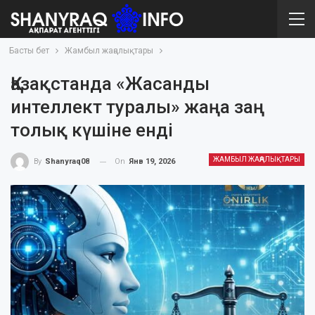
Басты бет
Жамбыл жаңалықтары
Қазақстанда «Жасанды
интеллект туралы» жаңа заң
толық күшіне енді
ЖАМБЫЛ ЖАҢАЛЫҚТАРЫ
On
Янв 19, 2026
By
Shanyraq08