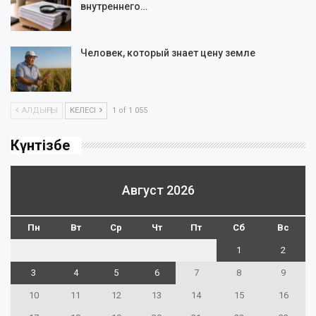
внутреннего…
Человек, который знает цену земле
АЛДЫҢҒЫ
КЕЛЕСІ
1 of 1 055
Күнтізбе
Август 2026
Пн
Вт
Ср
Чт
Пт
Сб
Вс
1
2
3
4
5
6
7
8
9
10
11
12
13
14
15
16