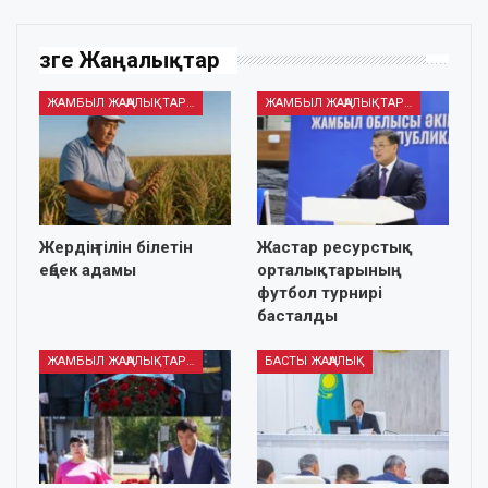
Өзге Жаңалықтар
ЖАМБЫЛ ЖАҢАЛЫҚТАРЫ
ЖАМБЫЛ ЖАҢАЛЫҚТАРЫ
Жердің тілін білетін
Жастар ресурстық
еңбек адамы
орталықтарының
футбол турнирі
басталды
ЖАМБЫЛ ЖАҢАЛЫҚТАРЫ
БАСТЫ ЖАҢАЛЫҚ