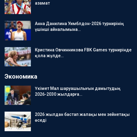
азамат
Анна Данилина Уимблдон-2026 турнирінің
үшінші айналымына…
Кристина Овчинникова FBK Games турнирінде
қола жүлде…
Экономика
Үкімет Мал шаруашылығын дамытудың
2026-2030 жылдарға…
2026 жылдан бастап жалақы мен зейнетақы
өседі