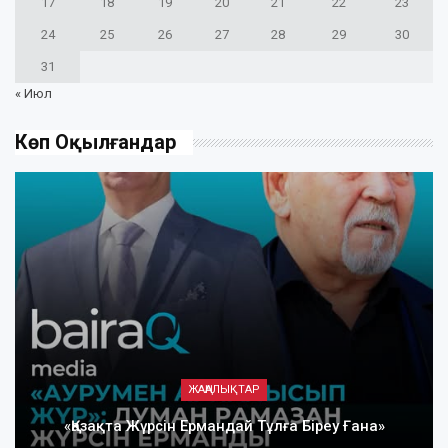
17
18
19
20
21
22
23
24
25
26
27
28
29
30
31
« Июл
Көп Оқылғандар
ЖАҢАЛЫҚТАР
«Қазақта Жүрсін Ермандай Тұлға Біреу Ғана»