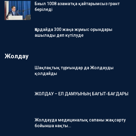
Биыл 1008 азаматқа қайтарымсыз грант
беріледі
Қордайда 300 жаңа жұмыс орындары
ашылады деп күтілуде
Жолдау
Шақпақтық тұрғындар да Жолдауды
қолдайды
ЖОЛДАУ – ЕЛ ДАМУЫНЫҢ БАҒЫТ-БАҒДАРЫ
Жолдауда медициналық сапаны жақсарту
бойынша нақты…