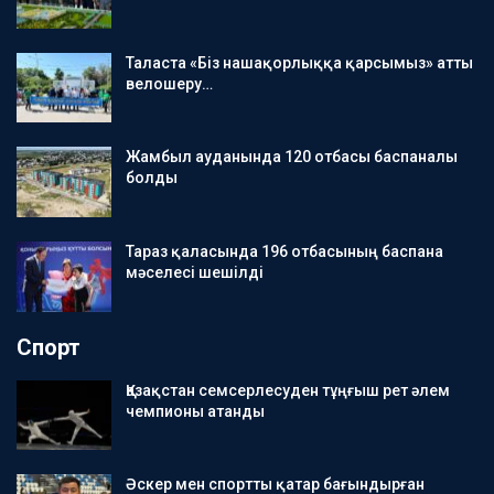
Таласта «Біз нашақорлыққа қарсымыз» атты
велошеру…
Жамбыл ауданында 120 отбасы баспаналы
болды
Тараз қаласында 196 отбасының баспана
мәселесі шешілді
Спорт
Қазақстан семсерлесуден тұңғыш рет әлем
чемпионы атанды
Әскер мен спортты қатар бағындырған