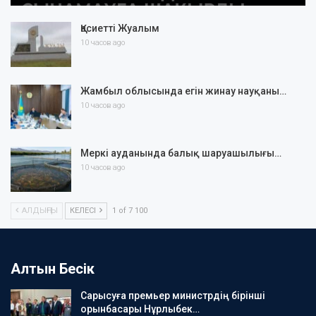
Қасиетті Жуалым
10 часов ago
Жамбыл облысында егін жинау науқаны…
10 часов ago
Меркі ауданында балық шаруашылығы…
10 часов ago
АЛДЫҢҒЫ
КЕЛЕСІ
1 of 7 100
Алтын Бесік
Сарысуға премьер министрдің бірінші
орынбасары Нұрлыбек…