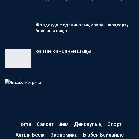
Жолдауда медициналық сапаны жақсарту
бойынша нақты…
КӨПТІҢ КӨҢІЛІНЕН ШЫҚТЫ
Home
Саясат
Әлем
Денсаулық
Спорт
Алтын Бесік
Экономика
Бізбен Байланыс