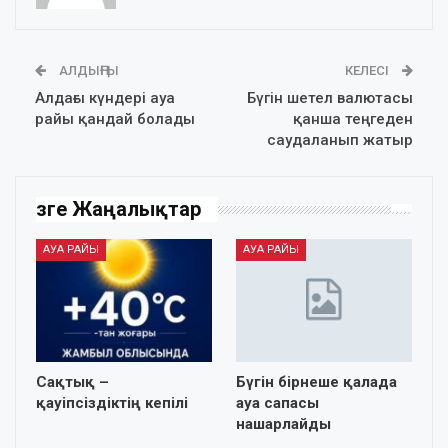
АЛДЫҢҒЫ
КЕЛЕСІ
Алдағы күндері ауа
Бүгін шетел валютасы
райы қандай болады
қанша теңгеден
саудаланып жатыр
Өзге Жаңалықтар
АУА РАЙЫ
АУА РАЙЫ
Сақтық –
Бүгін бірнеше қалада
қауіпсіздіктің кепілі
ауа сапасы
нашарлайды