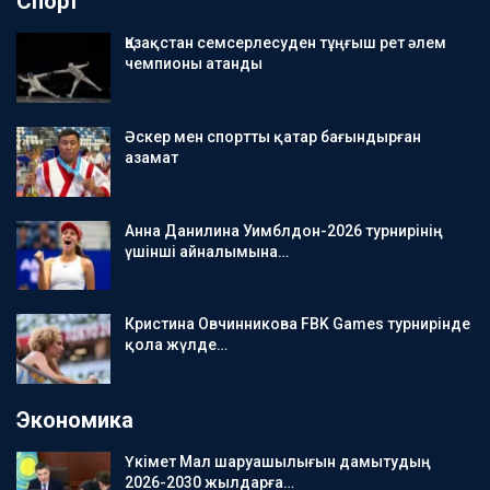
Спорт
Қазақстан семсерлесуден тұңғыш рет әлем
чемпионы атанды
Әскер мен спортты қатар бағындырған
азамат
Анна Данилина Уимблдон-2026 турнирінің
үшінші айналымына…
Кристина Овчинникова FBK Games турнирінде
қола жүлде…
Экономика
Үкімет Мал шаруашылығын дамытудың
2026-2030 жылдарға…