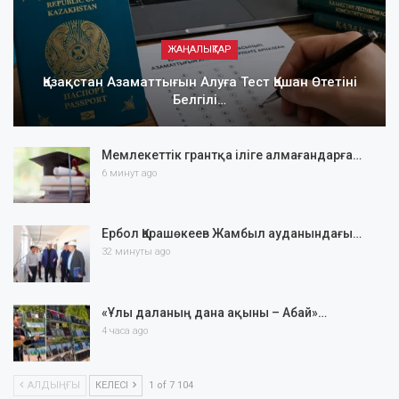
ЖАҢАЛЫҚТАР
Қазақстан Азаматтығын Алуға Тест Қашан Өтетіні
Белгілі…
Мемлекеттік грантқа іліге алмағандарға…
6 минут ago
Ербол Қарашөкеев Жамбыл ауданындағы…
32 минуты ago
«Ұлы даланың дана ақыны – Абай»…
4 часа ago
АЛДЫҢҒЫ
КЕЛЕСІ
1 of 7 104