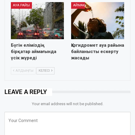
АУА РАЙЫ
АЙМАҚ
Бүгін еліміздің
Қазгидромет ауа райына
бірқатар аймағында
байланысты ескерту
үсік жүреді
жасады
АЛДЫҢҒЫ
КЕЛЕСІ
LEAVE A REPLY
Your email address will not be published.