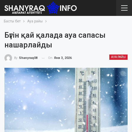
Басты бет
Ауа райы
Бүгін қай қалада ауа сапасы
нашарлайды
АУА РАЙЫ
On
Янв 3, 2026
By
Shanyraq08