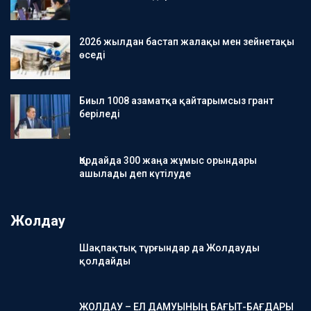
2026 жылдан бастап жалақы мен зейнетақы
өседі
Биыл 1008 азаматқа қайтарымсыз грант
беріледі
Қордайда 300 жаңа жұмыс орындары
ашылады деп күтілуде
Жолдау
Шақпақтық тұрғындар да Жолдауды
қолдайды
ЖОЛДАУ – ЕЛ ДАМУЫНЫҢ БАҒЫТ-БАҒДАРЫ