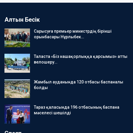
Алтын Бесік
Сарысуға премьер министрдің бірінші
орынбасары Нұрлыбек…
Таласта «Біз нашақорлыққа қарсымыз» атты
велошеру…
Жамбыл ауданында 120 отбасы баспаналы
болды
Тараз қаласында 196 отбасының баспана
мәселесі шешілді