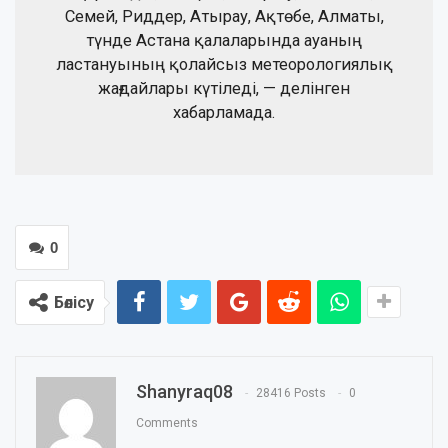
Семей, Риддер, Атырау, Ақтөбе, Алматы,
түнде Астана қалаларында ауаның
ластануының қолайсыз метеорологиялық
жағдайлары күтіледі, — делінген
хабарламада.
0
Бөлісу
Shanyraq08
28416 Posts
0
Comments