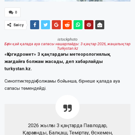
0
Бөлісу
istockphoto
Бүгін қай қалада ауа сапасы нашарлайды: 3 қаңтар 2026, жаңалықтар
Turkystan.kz
«Қазгидромет» 3 қаңтардағы метеорологиялық
жағдайға болжам жасады, деп хабарлайды
turkystan.kz.
Синоптиктердің болжамы бойынша, бірнеше қалада ауа
сапасы төмендейді.
2026 жылғы 3 қаңтарда Павлодар,
Қарағанды, Балқаш, Теміртау, Өскемен,