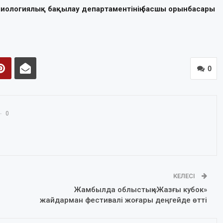
ологиялық бақылау департаментінің басшы орынбасары
0
0
КЕЛЕСІ
Жамбылда облыстық «Жазғы кубок»
жайдарман фестивалі жоғары деңгейде өтті