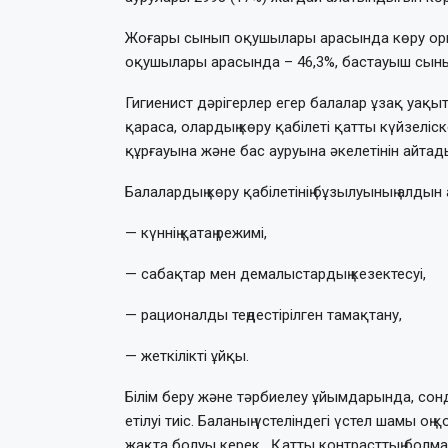
Жоғары сынып оқушылары арасында көру орга
оқушылары арасында – 46,3%, бастауыш сын
Гигиенист дәрігерлер егер балалар ұзақ уақ
қараса, олардың көру қабілеті қатты күйзеліск
құрғауына және бас ауруына әкелетінін айтад
Балалардың көру қабілетінің бұзылуының алдын 
— күннің қатаң режимі,
— сабақтар мен демалыстардың кезектесуі,
— рационалды теңдестірілген тамақтану,
— жеткілікті ұйқы.
Білім беру және тәрбиелеу ұйымдарында, сон
етілуі тиіс. Баланың үстеліндегі үстел шамы оң
жақта болуы керек. Қатты контрасттың болм