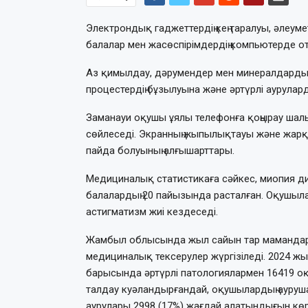
Электрондық гаджеттердің кең таралуы, әлеу
балалар мен жасөспірімдердің компьютерде о
Аз қимылдау, дәрумендер мен минералдарды 
процестердің бұзылуына және әртүрлі ауруларды
Заманауи оқушы ұялы телефонға қоңырау шалы
сөйлеседі. Экранның жыпылықтауы және жарқы
пайда болуының алғышарттары.
Медициналық статистикаға сәйкес, миопия ди
балалардың 20 пайызында расталған. Оқушыла
астигматизм жиі кездеседі.
Жамбыл облысында жыл сайын тар мамандард
медициналық тексерулер жүргізіледі. 2024 жы
барысында әртүрлі патологиялармен 16419 оқ
талдау куәландырғандай, оқушылардың ауруш
аурулары 2998 (17%) жағдай алатындығын көр