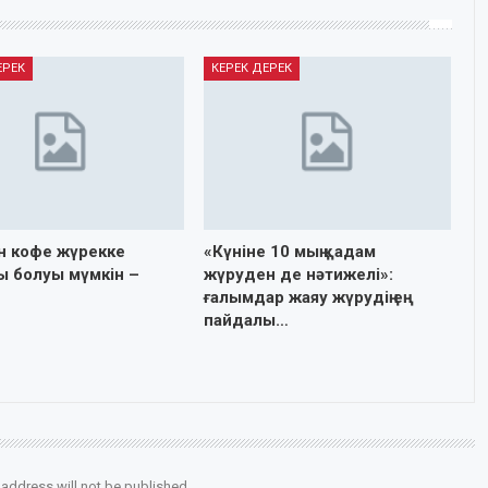
ЕРЕК
КЕРЕК ДЕРЕК
н кофе жүрекке
«Күніне 10 мың қадам
ы болуы мүмкін –
жүруден де нәтижелі»:
у
ғалымдар жаяу жүрудің ең
пайдалы…
 address will not be published.