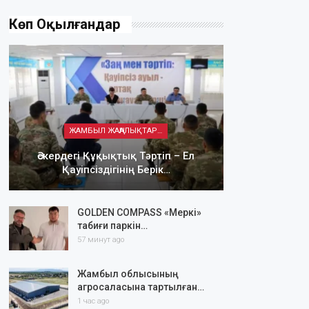
Көп Оқылғандар
ЖАМБЫЛ ЖАҢАЛЫҚТАРЫ
Әскердегі Құқықтық Тәртіп – Ел
Қауіпсіздігінің Берік…
GOLDEN COMPASS «Меркі»
табиғи паркін…
57 минут ago
Жамбыл облысының
агросаласына тартылған…
1 час ago