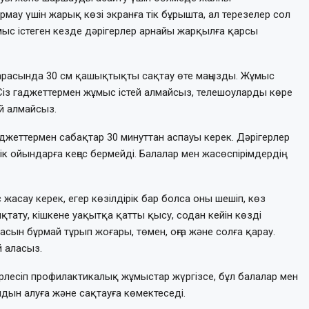
у үшін жарық көзі экранға тік бұрышта, ал терезелер сол
ұмыс істеген кезде дәрігерлер арнайы жарқылға қарсы
 арасында 30 см қашықтықты сақтау өте маңызды. Жұмыс
 Сіз гаджеттермен жұмыс істей алмайсыз, телешоуларды көре
й алмайсыз.
жеттермен сабақтар 30 минуттан аспауы керек. Дәрігерлер
к ойындарға кеңес бермейді. Балалар мен жасөспірімдердің
 жасау керек, егер көзілдірік бар болса оны шешіп, көз
тату, кішкене уақытқа қатты қысу, содан кейін көзді
асын бұрмай тұрып жоғары, төмен, оңға және солға қарау.
й аласыз.
бірлесіп профилактикалық жұмыстар жүргізсе, бұл балалар мен
алдын алуға және сақтауға көмектеседі.