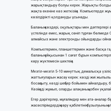
жарықтандыру болуы керек. Жарықты болдырма
жақта екеніне көз жеткізіңіз. Компьютерде ж
көзілдірікті қолдануды ұсынады.
Баланың көздері, оқулықтары мен дәптерлері
үстелінде емес, жарық сөніп тұрған бөлмеде
алмайсыз және электронды ойындарды ойна
Компьютермен, планшеттермен және басқа гад
баланың ұйқысынан 1 сағат бұрын компьютерлі
көру жүктемесін шектеңіз.
Мезгіл-мезгіл 5-10 минуттық демалысқа үзіліс
жаттығуларын жасау керек: көзді жиі жыпылық
босаңсыту, көзді шеңбер бойымен айналдыру, б
Көзіңізді жұмып, оларды алақаныңызбен уқала
Егер дәрігерлер, мұғалімдер мен ата-аналар 
жасөспірімдердің көру қабілетінің бұзылуының 