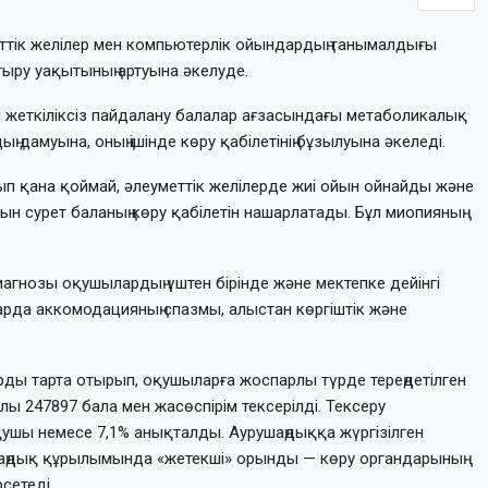
меттік желілер мен компьютерлік ойындардың танымалдығы
тыру уақытының артуына әкелуде.
жеткіліксіз пайдалану балалар ағзасындағы метаболикалық
ң дамуына, оның ішінде көру қабілетінің бұзылуына әкеледі.
п қана қоймай, әлеуметтік желілерде жиі ойын ойнайды және
н сурет баланың көру қабілетін нашарлатады. Бұл миопияның
агнозы оқушылардың үштен бірінде және мектепке дейінгі
рда аккомодацияның спазмы, алыстан көргіштік және
ы тарта отырып, оқушыларға жоспарлы түрде тереңдетілген
лы 247897 бала мен жасөспірім тексерілді. Тексеру
ушы немесе 7,1% анықталды. Аурушаңдыққа жүргізілген
аңдық құрылымында «жетекші» орынды — көру органдарының
сетеді.