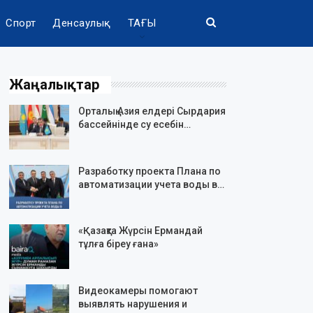
Спорт
Денсаулық
ТАҒЫ
Жаңалықтар
Орталық Азия елдері Сырдария
бассейнінде су есебін…
Разработку проекта Плана по
автоматизации учета воды в…
«Қазақта Жүрсін Ермандай
тұлға біреу ғана»
Видеокамеры помогают
выявлять нарушения и