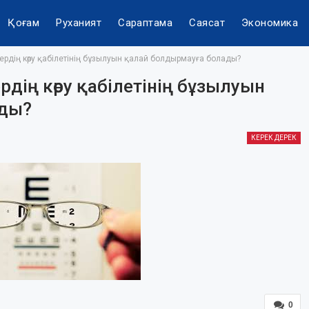
Қоғам
Руханият
Сараптама
Саясат
Экономика
ердің көру қабілетінің бұзылуын қалай болдырмауға болады?
рдің көру қабілетінің бұзылуын
ады?
КЕРЕК ДЕРЕК
0