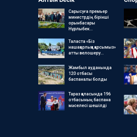
Сарысуға премьер
министрдің бірінші
орынбасары
Нұрлыбек…
Таласта «Біз
нашақорлыққа қарсымыз»
атты велошеру…
Жамбыл ауданында
120 отбасы
баспаналы болды
Тараз қаласында 196
отбасының баспана
мәселесі шешілді