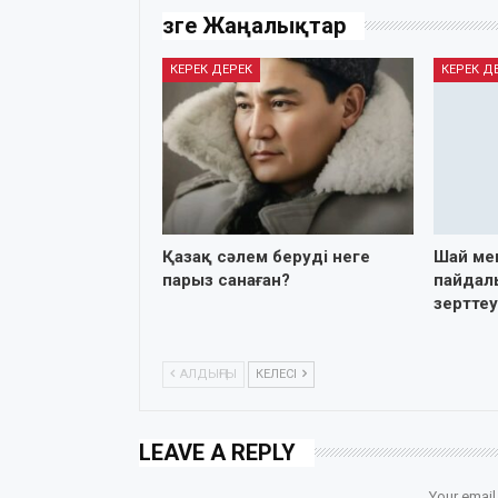
Өзге Жаңалықтар
КЕРЕК ДЕРЕК
КЕРЕК Д
Қазақ сәлем беруді неге
Шай ме
парыз санаған?
пайдал
зертте
АЛДЫҢҒЫ
КЕЛЕСІ
LEAVE A REPLY
Your email