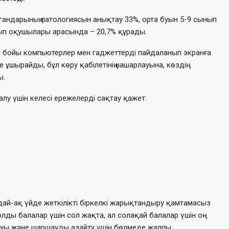
ндарының патологиясын анықтау 33%, орта буын 5-9 сынып
ып оқушылары арасында – 20,7% құрады.
ыт бойы компьютерлер мен гаджеттерді пайдаланып экранға
е ұшырайды, бұл көру қабілетінің нашарлауына, көздің
ы.
алу үшін келесі ережелерді сақтау қажет:
дай-ақ үйде жеткілікті біркелкі жарықтандыру қамтамасыз
 қолды балалар үшін сол жақта, ал солақай балалар үшін оң
ауы және шаршауды азайту үшін бөлмеде жалпы