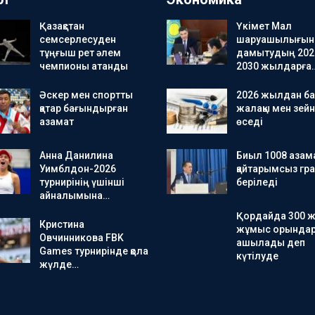
Қазақстан
Үкімет Мал
семсерлесуден
шаруашылығын
тұңғыш рет әлем
дамытудың 202
чемпионы атанды
2030 жылдарға
Әскер мен спортты
2026 жылдан ба
қатар бағындырған
жалақы мен зейн
азамат
өседі
Анна Данилина
Биыл 1008 азама
Уимблдон-2026
қайтарымсыз гра
турнирінің үшінші
беріледі
айналымына…
Қордайда 300 
Кристина
жұмыс орында
Овчинникова FBK
ашылады деп
Games турнирінде қола
күтілуде
жүлде…