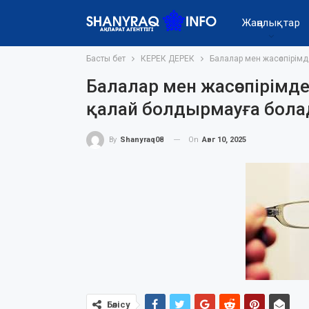
Жаңалықтар
Басты бет
КЕРЕК ДЕРЕК
Балалар мен жасөспірімд
Балалар мен жасөспірімде
қалай болдырмауға бол
On
Авг 10, 2025
By
Shanyraq08
Бөлісу