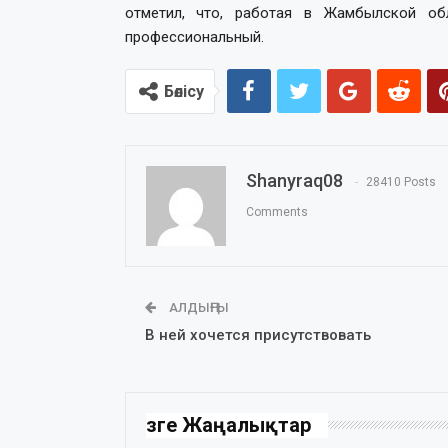
отметил, что, работая в Жамбылской об
профессиональный.
Бөлісу
Shanyraq08
28410 Posts
Comments
АЛДЫҢҒЫ
В ней хочется присутствовать
Өзге Жаңалықтар