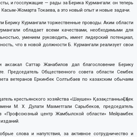
сты, и госслужащие — рады за Берика Курмангали: он теперь
 Касым-Жомарта Токаева, а это новый опыт и новые задачи.
ли Берику Курмангали торжественные проводы. Аким области
урмангали обладает всеми качествами, необходимыми для
ьностью, умением руководить, имеет лидерский потенциал,
ность, что в новой должности Б. Курмангали реализует свои
 аксакал Саттар Жанабилов дал благословение Берику
те. Председатель Общественного совета области Сембек
вета ветеранов Еркинбек Солтыбаев по казахским обычаям
атель крестьянского хозяйства «Шаушен» Қазақстанның Еңбек
имени М. Х. Дулати Махметгали Сарыбеков, председатель
ов «Профсоюзный центр Жамбылской области» Мейрамбек
 изданий.
обрые слова и напутствия, за активное сотрудничество и