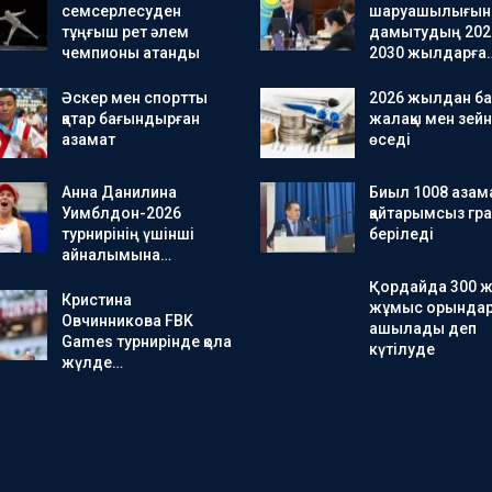
семсерлесуден
шаруашылығын
тұңғыш рет әлем
дамытудың 202
чемпионы атанды
2030 жылдарға
Әскер мен спортты
2026 жылдан ба
қатар бағындырған
жалақы мен зейн
азамат
өседі
Анна Данилина
Биыл 1008 азама
Уимблдон-2026
қайтарымсыз гра
турнирінің үшінші
беріледі
айналымына…
Қордайда 300 
Кристина
жұмыс орында
Овчинникова FBK
ашылады деп
Games турнирінде қола
күтілуде
жүлде…