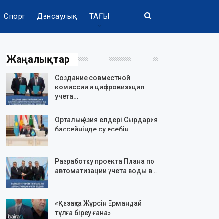
Спорт
Денсаулық
ТАҒЫ
Жаңалықтар
Создание совместной
комиссии и цифровизация
учета…
Орталық Азия елдері Сырдария
бассейнінде су есебін…
Разработку проекта Плана по
автоматизации учета воды в…
«Қазақта Жүрсін Ермандай
тұлға біреу ғана»