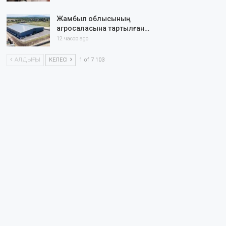
Жамбыл облысының
агросаласына тартылған…
12 часов ago
АЛДЫҢҒЫ
КЕЛЕСІ
1 of 7 103