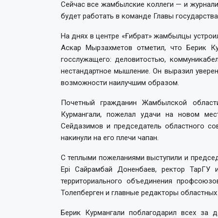
Сейчас все жамбылские коллеги — и журнали
будет работать в команде Главы государства
На днях в центре «Ғибрат» жамбылцы устрои
Аскар Мырзахметов отметил, что Берик К
госслужащего: деловитостью, коммуникабел
нестандартное мышление. Он выразил уверен
возможности наилучшим образом.
Почетный гражданин Жамбылской области
Курмангали, пожелал удачи на новом мес
Сейдазимов и председатель областного со
накинули на его плечи чапан.
С теплыми пожеланиями выступили и председ
Ері Сайрамбай Доненбаев, ректор ТарГУ 
территориального объединения профсоюз
Толепберген и главные редакторы областных
Берик Курмангали поблагодарил всех за д