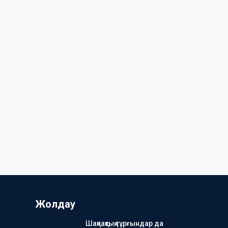
Жолдау
Шақпақтық тұрғындар да