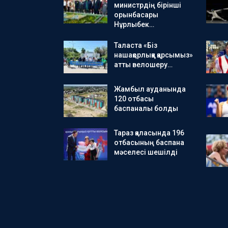
министрдің бірінші
орынбасары
Нұрлыбек…
Таласта «Біз
нашақорлыққа қарсымыз»
атты велошеру…
Жамбыл ауданында
120 отбасы
баспаналы болды
Тараз қаласында 196
отбасының баспана
мәселесі шешілді