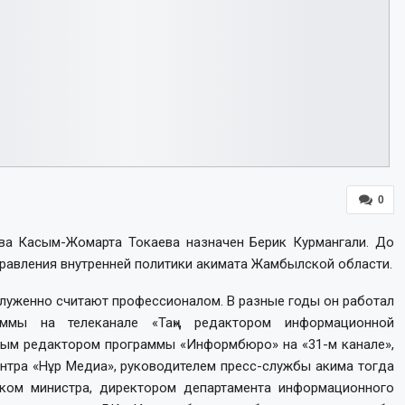
0
ва Касым-Жомарта Токаева назначен Берик Курмангали. До
правления внутренней политики акимата Жамбылской области.
служенно считают профессионалом. В разные годы он работал
ммы на телеканале «Таң», редактором информационной
вным редактором программы «Информбюро» на «31-м канале»,
нтра «Нұр Медиа», руководителем пресс-службы акима тогда
ком министра, директором департамента информационного