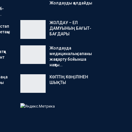
Жолдауды қолдайды
6-
…
ЖОЛДАУ – ЕЛ
стап
ДАМУЫНЫҢ БАҒЫТ-
етақы
БАҒДАРЫ
Жолдауда
тқа
медициналық сапаны
нт
жақсарту бойынша
нақты…
жаңа
КӨПТІҢ КӨҢІЛІНЕН
ры
ШЫҚТЫ