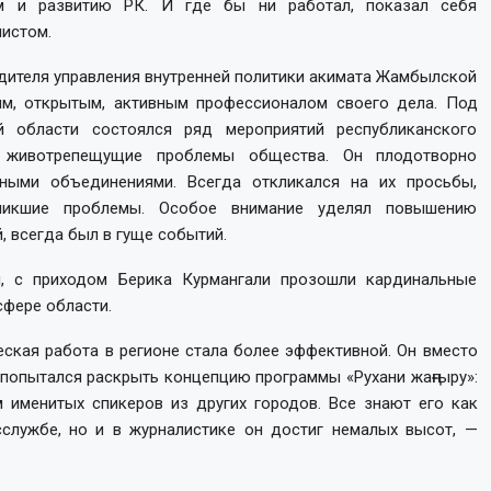
ям и развитию РК. И где бы ни работал, показал себя
истом.
одителя управления внутренней политики акимата Жамбылской
ым, открытым, активным профессионалом своего дела. Под
й области состоялся ряд мероприятий республиканского
 животрепещущие проблемы общества. Он плодотворно
ными объединениями. Всегда откликался на их просьбы,
зникшие проблемы. Особое внимание уделял повышению
, всегда был в гуще событий.
, с приходом Берика Курмангали прозошли кардинальные
фере области.
ская работа в регионе стала более эффективной. Он вместо
попытался раскрыть концепцию программы «Рухани жаңғыру»:
 именитых спикеров из других городов. Все знают его как
сслужбе, но и в журналистике он достиг немалых высот, —