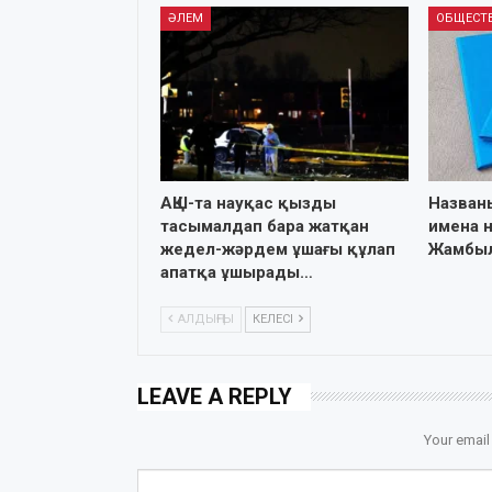
ӘЛЕМ
ОБЩЕСТ
АҚШ-та науқас қызды
Назван
тасымалдап бара жатқан
имена 
жедел-жәрдем ұшағы құлап
Жамбыл
апатқа ұшырады…
АЛДЫҢҒЫ
КЕЛЕСІ
LEAVE A REPLY
Your email