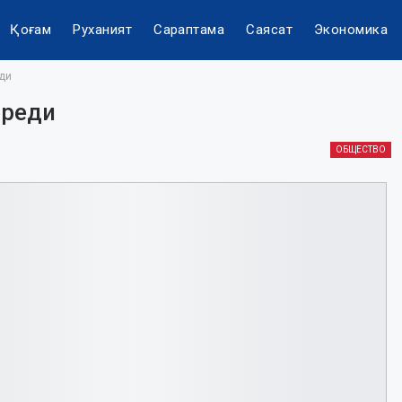
Қоғам
Руханият
Сараптама
Саясат
Экономика
ди
ереди
ОБЩЕСТВО