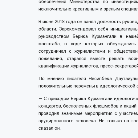
обеспечения Министерства по инвестици
исключительно креативным и зрелым специал
В июне 2018 года он занял должность руков
области. Зарекомендовал себя инициативн
руководством Берика Курмангали в наше
масштаба, в ходе которых обсуждались
сотрудничал с журналистами и обществен
пожелания, старался вместе решать во
квалификации журналистов, пресс-секретарей
По мнению писателя Несипбека Даутайулы
положительные перемены в идеологической с
— С приходом Берика Курмангали идеологиче
концертов, бесполезных флешмобов и акций 
проводил значимые мероприятия с участием
эрудированного человека. Не только на го
сказал он.