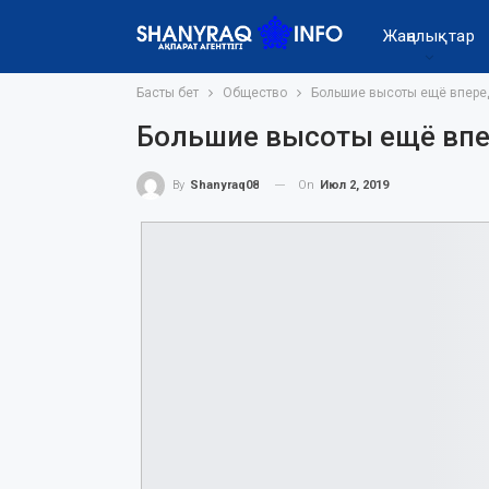
Жаңалықтар
Басты бет
Общество
Большие высоты ещё впере
Большие высоты ещё вп
On
Июл 2, 2019
By
Shanyraq08