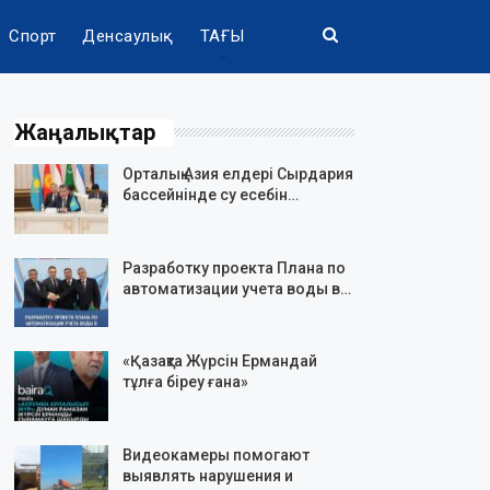
Спорт
Денсаулық
ТАҒЫ
Жаңалықтар
Орталық Азия елдері Сырдария
бассейнінде су есебін…
Разработку проекта Плана по
автоматизации учета воды в…
«Қазақта Жүрсін Ермандай
тұлға біреу ғана»
Видеокамеры помогают
выявлять нарушения и