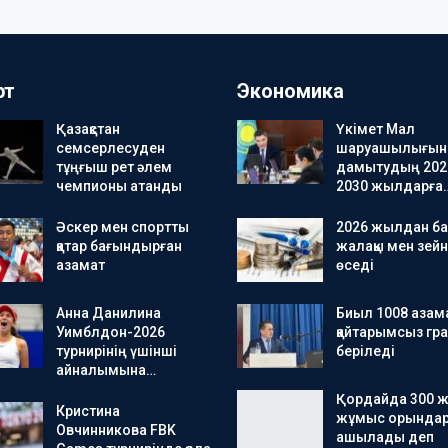
рт
Экономика
Қазақстан
Үкімет Мал
семсерлесуден
шаруашылығын
тұңғыш рет әлем
дамытудың 202
чемпионы атанды
2030 жылдарға
Әскер мен спортты
2026 жылдан ба
қатар бағындырған
жалақы мен зейн
азамат
өседі
Анна Данилина
Биыл 1008 азама
Уимблдон-2026
қайтарымсыз гра
турнирінің үшінші
беріледі
айналымына…
Қордайда 300 
Кристина
жұмыс орында
Овчинникова FBK
ашылады деп