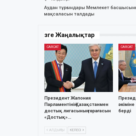
Аудан тұрғындары Мемлекет басшысын
мақсаласын талдады
Өзге Жаңалықтар
САЯСАТ
САЯСАТ
Президент Жапония
Презид
Парламентінің Қазақстанмен
әкіміне
достық лигасының төрағасын
берді
«Достық»…
АЛДЫҢҒЫ
КЕЛЕСІ