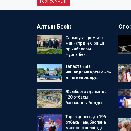
Алтын Бесік
Спо
Сарысуға премьер
министрдің бірінші
орынбасары
Нұрлыбек…
Таласта «Біз
нашақорлыққа қарсымыз»
атты велошеру…
Жамбыл ауданында
120 отбасы
баспаналы болды
Тараз қаласында 196
отбасының баспана
мәселесі шешілді