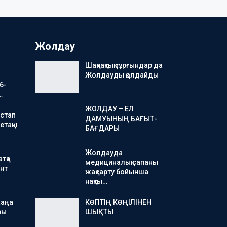
Жолдау
Шақпақтық тұрғындар да
Жолдауды қолдайды
6-
…
ЖОЛДАУ – ЕЛ
стап
ДАМУЫНЫҢ БАҒЫТ-
етақы
БАҒДАРЫ
Жолдауда
тқа
медициналық сапаны
нт
жақсарту бойынша
нақты…
жаңа
КӨПТІҢ КӨҢІЛІНЕН
ры
ШЫҚТЫ