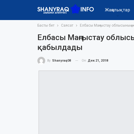
Жаңалықтар
Басты бет
Саясат
Елбасы Маңғыстау облысының ә
Елбасы Маңғыстау облысы
қабылдады
On
Дек 21, 2018
By
Shanyraq08