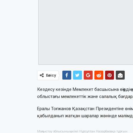
Бөлісу
Кездесу кезінде Мемлекет басшысына өңірдің 
облыстағы мемлекеттік және салалық бағдарл
Ералы Тоғжанов Қазақстан Президентіне өнімд
қабылданып жатқан шаралар жөнінде мәлімде
Маңғыстау облысының әкімі Нұрсұлтан Назарбаевқа тұрғын