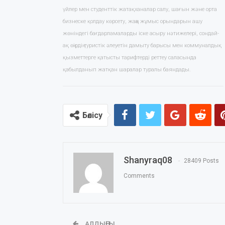
үйлер мен студенттік жатақханалар салу, шағын және орта
бизнеске қолдау көрсету, жаңа жұмыс орындарын ашу
жөніндегі бағдарламаларды іске асыру нәтижелері, сондай-
ақ өңірдің туристік әлеуетін дамыту барысы мен коммуналдық
қызметтерге қатысты тарифтерді реттеу саласында
қабылданып жатқан шаралар туралы баяндады.
Бөлісу
Shanyraq08
28409 Posts
Comments
АЛДЫҢҒЫ