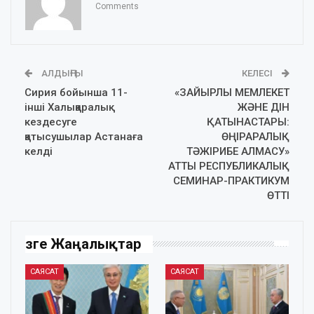
Comments
АЛДЫҢҒЫ
КЕЛЕСІ
Сирия бойынша 11-
«ЗАЙЫРЛЫ МЕМЛЕКЕТ
інші Халықаралық
ЖӘНЕ ДІН
кездесуге
ҚАТЫНАСТАРЫ:
қатысушылар Астанаға
ӨҢІРАРАЛЫҚ
келді
ТӘЖІРИБЕ АЛМАСУ»
АТТЫ РЕСПУБЛИКАЛЫҚ
СЕМИНАР-ПРАКТИКУМ
ӨТТІ
Өзге Жаңалықтар
САЯСАТ
САЯСАТ