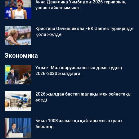
Анна Данилина Уимблдон-2026 турнирінің
үшінші айналымына…
Кристина Овчинникова FBK Games турнирінде
қола жүлде…
Экономика
Үкімет Мал шаруашылығын дамытудың
2026-2030 жылдарға…
2026 жылдан бастап жалақы мен зейнетақы
өседі
Биыл 1008 азаматқа қайтарымсыз грант
беріледі