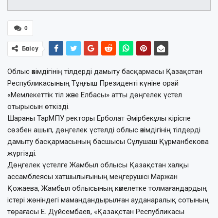
0
Бөлісу
Облыс әкімдігінің тілдерді дамыту басқармасы Қазақстан
Республикасының Тұңғыш Президенті күніне орай
«Мемлекеттік тіл және Елбасы» атты дөңгелек үстел
отырысын өткізді.
Шараны ТарМПУ ректоры Ерболат Әмірбекұлы кіріспе
сөзбен ашып, дөңгелек үстелді облыс әкімдігінің тілдерді
дамыту басқармасының басшысы Сұлушаш Құрманбекова
жүргізді.
Дөңгелек үстелге Жамбыл облысы Қазақстан халқы
ассамблеясы хатшылығының меңгерушісі Маржан
Қож
аева, Жамбыл облысының кәмелетке толмағандардың
істері жөніндегі мамандандырылған ауданаралық сотының
төрағасы Е. Дүйсембаев, «Қазақстан Республикасы