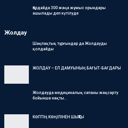
Қордайда 300 жаңа жұмыс орындары
ашылады деп күтілуде
Жолдау
Шақпақтық тұрғындар да Жолдауды
қолдайды
ЖОЛДАУ – ЕЛ ДАМУЫНЫҢ БАҒЫТ-БАҒДАРЫ
Жолдауда медициналық сапаны жақсарту
бойынша нақты…
КӨПТІҢ КӨҢІЛІНЕН ШЫҚТЫ