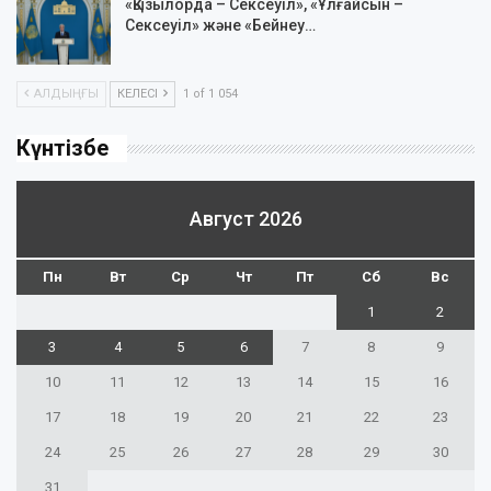
«Қызылорда – Сексеуіл», «Ұлғайсын –
Сексеуіл» және «Бейнеу…
АЛДЫҢҒЫ
КЕЛЕСІ
1 of 1 054
Күнтізбе
Август 2026
Пн
Вт
Ср
Чт
Пт
Сб
Вс
1
2
3
4
5
6
7
8
9
10
11
12
13
14
15
16
17
18
19
20
21
22
23
24
25
26
27
28
29
30
31