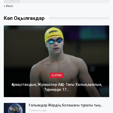
« Июл
Көп Оқылғандар
ҚОҒАМ
Қазақстандық Жүзушілер АҚШ-Тағы Халықаралық
Турнирде 17…
Ғалымдар Жердің болашағы туралы тың…
3 минуты ago