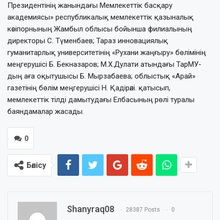
Президентінің жанындағы Мемлекеттік басқару
академиясы» республикалық мемлекеттік қазыналық
кәсіпорнының Жамбыл облысы бойынша филиалының
директоры С. Түменбаев; Тараз инновациялық
гуманитарлық университетінің «Рухани жаңғыру» бөлімінің
меңгерушісі Б. Бекназаров; М.Х.Дулати атындағы ТарМУ-
дың аға оқытушысы Б. Мырзабаева; облыстық «Арай»
газетінің бөлім меңгерушісі Н. Қадірәлі. қатысып,
мемлекеттік тілді дамытудағы Елбасының рөлі туралы
баяндамалар жасады.
0
Бөлісу
Shanyraq08
28387 Posts
0