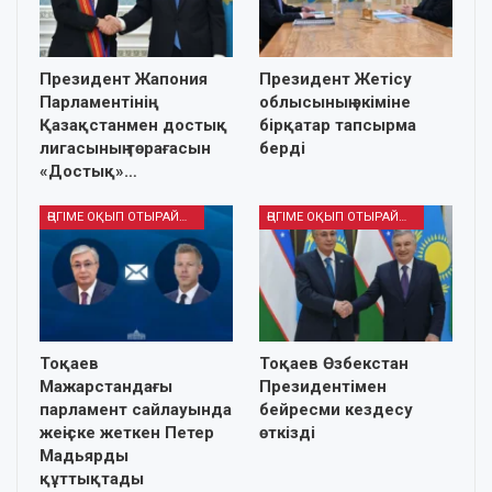
Президент Жапония
Президент Жетісу
Парламентінің
облысының әкіміне
Қазақстанмен достық
бірқатар тапсырма
лигасының төрағасын
берді
«Достық»…
ӘҢГІМЕ ОҚЫП ОТЫРАЙЫҚ
ӘҢГІМЕ ОҚЫП ОТЫРАЙЫҚ
Тоқаев
Тоқаев Өзбекстан
Мажарстандағы
Президентімен
парламент сайлауында
бейресми кездесу
жеңіске жеткен Петер
өткізді
Мадьярды
құттықтады