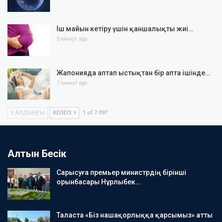
Іш майын кетіру үшін қаншалықты жиі…
5 минут ago
Жапонияда аптап ыстықтан бір апта ішінде…
7 минут ago
АЛДЫҢҒЫ
КЕЛЕСІ
1 of 7 097
Алтын Бесік
Сарысуға премьер министрдің бірінші
орынбасары Нұрлыбек…
Таласта «Біз нашақорлыққа қарсымыз» атты