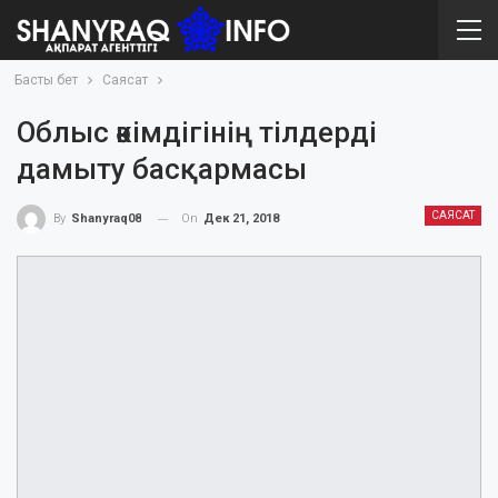
Басты бет
Саясат
Облыс әкімдігінің тілдерді
дамыту басқармасы
САЯСАТ
On
Дек 21, 2018
By
Shanyraq08