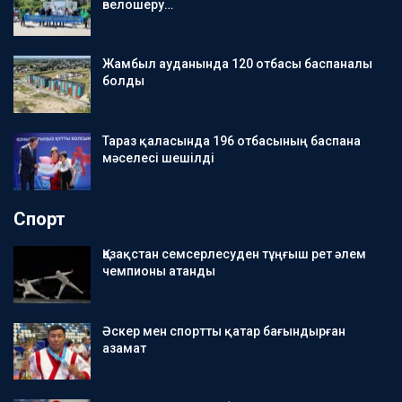
велошеру…
Жамбыл ауданында 120 отбасы баспаналы
болды
Тараз қаласында 196 отбасының баспана
мәселесі шешілді
Спорт
Қазақстан семсерлесуден тұңғыш рет әлем
чемпионы атанды
Әскер мен спортты қатар бағындырған
азамат