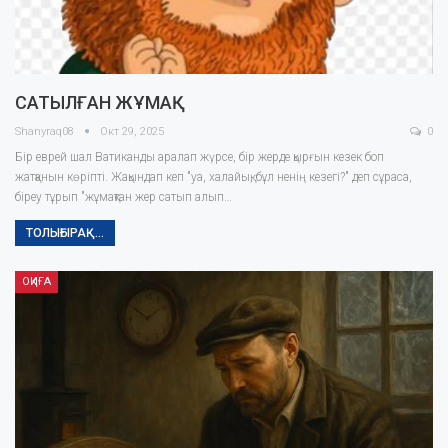
САТЫЛҒАН ЖҰМАҚ
Shanyraq08
Окт 29, 2025
0
Бір еврей шал Ватиканды аралап жүрсе, бір жерде қырғын кезек боп
жатқанын көріпті. Жақындап кеп "уа, халайық, бұл ненің кезегі?" деп сұраса,
біреу тұрып "жұмақтан жер сатып алып…
ТОЛЫҒЫРАҚ...
ОҚИҒА