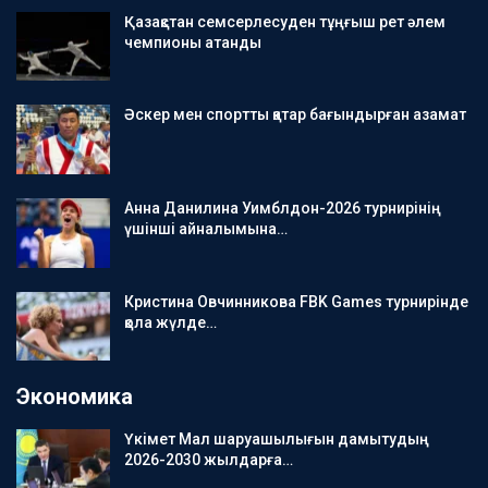
Қазақстан семсерлесуден тұңғыш рет әлем
чемпионы атанды
Әскер мен спортты қатар бағындырған азамат
Анна Данилина Уимблдон-2026 турнирінің
үшінші айналымына…
Кристина Овчинникова FBK Games турнирінде
қола жүлде…
Экономика
Үкімет Мал шаруашылығын дамытудың
2026-2030 жылдарға…