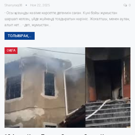
Shanyraq08
Ноя 22, 2025
0
- Осы қызыңды көзіме көрсетпе дегенмін саған. Күні бойы жұмыстан
шаршап келсең, үйде жүйкеңді тоздыратын көрініс. Жоғалтшы, менен аулақ
алып кет... - деп, жұмыстан…
ТОЛЫҒЫРАҚ...
ОҚИҒА