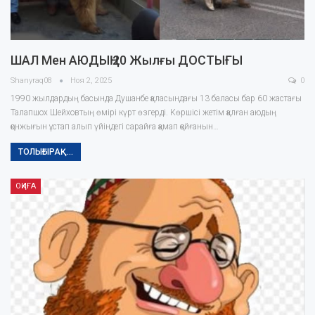
ШАЛ Мен АЮДЫҢ 20 Жылғы ДОСТЫҒЫ
Shanyraq08
Ноя 2, 2025
0
1990 жылдардың басында Душанбе қаласындағы 13 баласы бар 60 жастағы
Талапшох Шейховтың өмірі күрт өзгерді. Көршісі жетім қалған аюдың
қонжығын ұстап алып үйіндегі сарайға қамап қойғанын…
ТОЛЫҒЫРАҚ...
ОҚИҒА