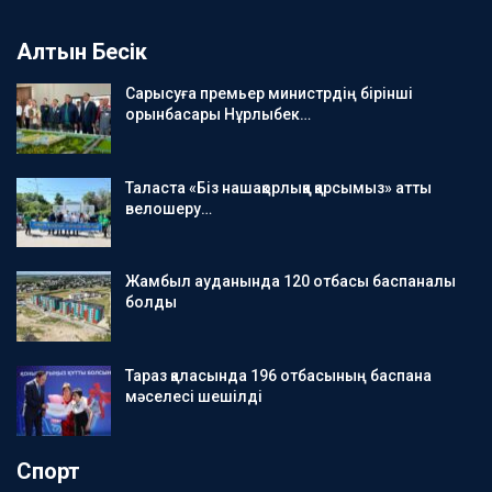
Алтын Бесік
Сарысуға премьер министрдің бірінші
орынбасары Нұрлыбек…
Таласта «Біз нашақорлыққа қарсымыз» атты
велошеру…
Жамбыл ауданында 120 отбасы баспаналы
болды
Тараз қаласында 196 отбасының баспана
мәселесі шешілді
Спорт