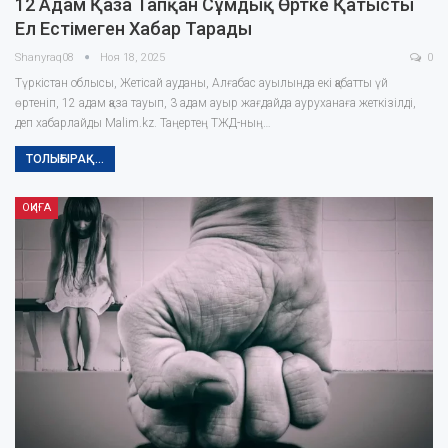
12 Адам Қаза Тапқан Сұмдық Өртке Қатысты
Ел Естімеген Хабар Тарады
Shanyraq08
Ноя 18, 2025
0
Түркістан облысы, Жетісай ауданы, Алғабас ауылында екі қабатты үй
өртеніп, 12 адам қаза тауып, 3 адам ауыр жағдайда ауруханаға жеткізілді,
деп хабарлайды Malim.kz. Таңертең ТЖД-ның…
ТОЛЫҒЫРАҚ...
ОҚИҒА