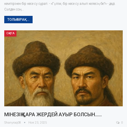
кемпірінен бір кесе су сұрап: - «Гүлім, бір кесе су алып келесің бе?» - деді.
Сəлден соң…
ТОЛЫҒЫРАҚ...
ОҚИҒА
МІНЕЗІҢ ҚАРА ЖЕРДЕЙ АУЫР БОЛСЫН……
Shanyraq08
Ноя 23, 2025
0