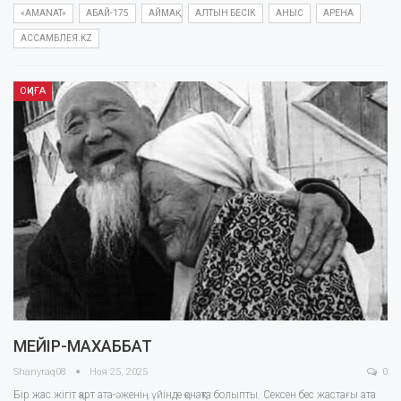
«AMANAT»
АБАЙ-175
АЙМАҚ
АЛТЫН БЕСІК
АНЫС
АРЕНА
АССАМБЛЕЯ.KZ
ОҚИҒА
МЕЙІР-МАХАББАТ
Shanyraq08
Ноя 25, 2025
0
Бір жас жігіт қарт ата-әженің үйінде қонақта болыпты. Сексен бес жастағы ата