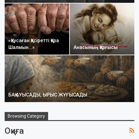
«Қаусаған Қасіретті Қара
Шалмын…»
Анасының Қарғысы
БАҚ АУЫСАДЫ, ЫРЫС ЖҰҒЫСАДЫ…
Browsing Category
Оқиға