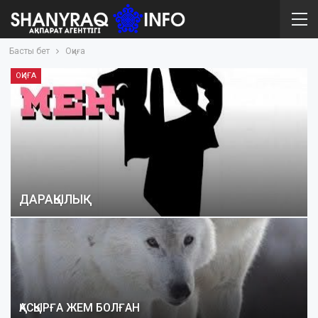
Басты бет
Оқиға
ОҚИҒА
ДАРАҚЫЛЫҚ
ҚАСҚЫРҒА ЖЕМ БОЛҒАН