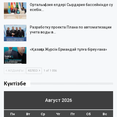
Орталық Азия елдері Сырдария бассейнінде су
есебін…
Разработку проекта Плана по автоматизации
учета воды в…
«Қазақта Жүрсін Ермандай тұлға біреу ғана»
АЛДЫҢҒЫ
КЕЛЕСІ
1 of 1 056
Күнтізбе
Август 2026
Пн
Вт
Ср
Чт
Пт
Сб
Вс