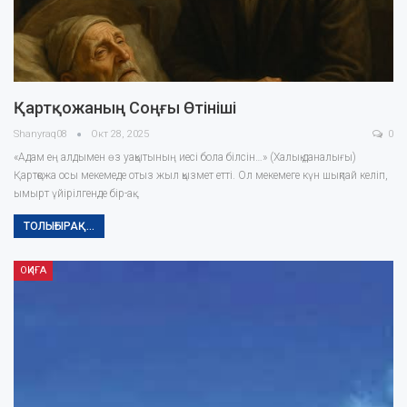
Қартқожаның Соңғы Өтініші
Shanyraq08
Окт 28, 2025
0
«Адам ең алдымен өз уақытының иесі бола білсін…» (Халық даналығы)
Қартқожа осы мекемеде отыз жыл қызмет етті. Ол мекемеге күн шықпай келіп,
ымырт үйірілгенде бір-ақ…
ТОЛЫҒЫРАҚ...
ОҚИҒА