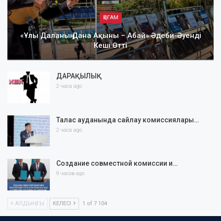
ҚОҒАМ
«Ұлы Даланың Дана Ақыны – Абай» Әдеби-Әуенді
Кеші Өтті
ДАРАҚЫЛЫҚ
2 часа ago
Талас ауданында сайлау комиссиялары…
2 часа ago
Создание совместной комиссии и…
9 часов ago
АЛДЫҢҒЫ
КЕЛЕСІ
1 of 7 104