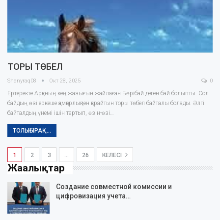
ТОРЫ ТӨБЕЛ
Shanyraq08
Окт 28, 2025
0
Ертеректе Арқаның кең жазығын жайлаған Бөрібай деген бай болыпты. Сол
байдың өзі еркеше қамқорлықпен қарайтын торы төбел байталы болады. Әлгі
байталдың үнемі ішін тартып, өзін-өзі…
ТОЛЫҒЫРАҚ...
1
2
3
…
26
КЕЛЕСІ
Жаңалықтар
Создание совместной комиссии и
цифровизация учета…