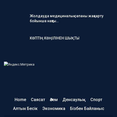
Жолдауда медициналық сапаны жақсарту
бойынша нақты…
КӨПТІҢ КӨҢІЛІНЕН ШЫҚТЫ
Home
Саясат
Әлем
Денсаулық
Спорт
Алтын Бесік
Экономика
Бізбен Байланыс