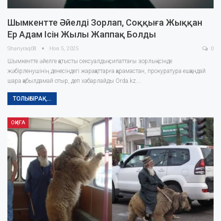
Шымкентте Әйелді Зорлап, Соққыға Жыққан
Ер Адам Ісін Жылы Жаппақ Болды
Shanyraq08
Ноя 5, 2025
0
Шымкентте әйелге қатысты сексуалдық сипаттағы зорлық ісінде
жәбірленушінің денесіндегі жарақаттарға қарамастан, прокуратура ешқандай
шара қабылдамай отыр, деп хабарлайды Orda.kz.…
ТОЛЫҒЫРАҚ...
ОҚИҒА