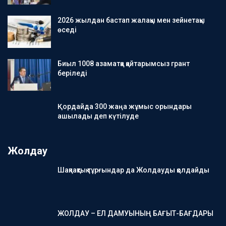
2026 жылдан бастап жалақы мен зейнетақы
өседі
Биыл 1008 азаматқа қайтарымсыз грант
беріледі
Қордайда 300 жаңа жұмыс орындары
ашылады деп күтілуде
Жолдау
Шақпақтық тұрғындар да Жолдауды қолдайды
ЖОЛДАУ – ЕЛ ДАМУЫНЫҢ БАҒЫТ-БАҒДАРЫ