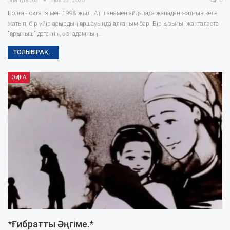
Shanyraq08
Ноя 22, 2025
0
Болған оқиға ізімен 1998 жыл. Ат шанамен айдалада жападан жалғыз келе
жатып, бір үйір қасқырдың қоршауында қалғаным бар. Бір қызығы, жанталаста
"қорқыныш" дегеннің өзі адамның…
ТОЛЫҒЫРАҚ...
ОҚИҒА
*Ғибратты Әңгіме.*