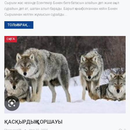
Сырым жас кезінде Есентемір Бөкен биге батасын алайын деп және ақыл
сұрайын деп ат, шапан алып барады. Барып қонақ болғаннан кейін Бөкен
Сырымнан келген жұмысын сұрайды.…
ТОЛЫҒЫРАҚ...
ОҚИҒА
ҚАСҚЫРДЫҢ ҚОРШАУЫ