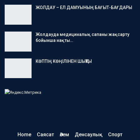
ЖОЛДАУ – ЕЛ ДАМУЫНЫҢ БАҒЫТ-БАҒДАРЫ
Жолдауда медициналық сапаны жақсарту
бойынша нақты…
КӨПТІҢ КӨҢІЛІНЕН ШЫҚТЫ
Home
Саясат
Әлем
Денсаулық
Спорт