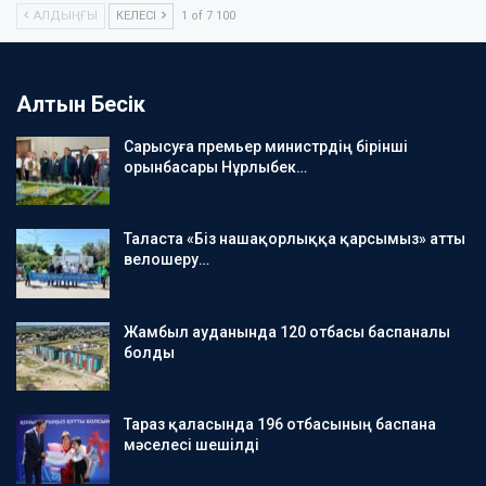
АЛДЫҢҒЫ
КЕЛЕСІ
1 of 7 100
Алтын Бесік
Сарысуға премьер министрдің бірінші
орынбасары Нұрлыбек…
Таласта «Біз нашақорлыққа қарсымыз» атты
велошеру…
Жамбыл ауданында 120 отбасы баспаналы
болды
Тараз қаласында 196 отбасының баспана
мәселесі шешілді