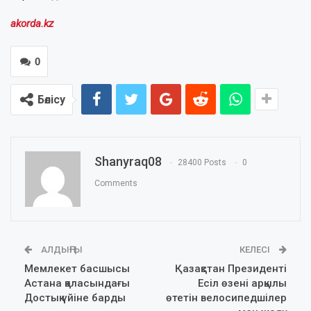
akorda.kz
0
Бөлісу
Shanyraq08
28400 Posts
0
Comments
АЛДЫҢҒЫ
КЕЛЕСІ
Мемлекет басшысы
Қазақстан Президенті
Астана қаласындағы
Есіл өзені арқылы
Достық үйіне барды
өтетін велосипедшілер