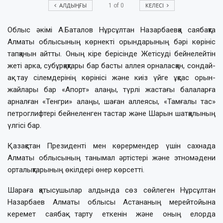
АЛДЫҢҒЫ
КЕЛЕСІ
1
of
0
Облыс әкімі А.Баталов Нұрсұлтан Назарбаевқа саябақта
Алматы облысының көрнекті орындарының бәрі көрініс
тапқанын айтты. Оның кіре берісінде Жетісуді бейнелейтін
жеті арка, субұрқақтары бар басты аллея орналасқан, сондай-
ақ тау сілемдерінің көрінісі және киіз үйге ұқсас орын-
жайлары бар «Апорт» алаңы, түрлі жастағы балаларға
арналған «Тенгри» алаңы, шаған аллеясы, «Тамғалы тас»
петроглифтері бейнеленген тастар және Шарын шатқалының
үлгісі бар.
Қазақстан Президенті мен көрермендер үшін сахнада
Алматы облысының танымал әртістері және этномәдени
орталықтарының өкілдері өнер көрсетті.
Шараға қатысушылар алдында сөз сөйлеген Нұрсұлтан
Назарбаев Алматы облысы Астананың мерейтойына
керемет саябақ тарту еткенін және оның елорда