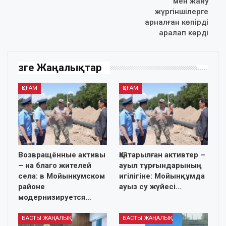
мен жаяу
жүргіншілерге
арналған көпірді
аралап көрді
Өзге Жаңалықтар
ҚОҒАМ
ҚОҒАМ
Возвращённые активы
Қайтарылған активтер –
– на благо жителей
ауыл тұрғындарының
села: в Мойынкумском
игілігіне: Мойынқұмда
районе
ауыз су жүйесі…
модернизируется…
БАСТЫ ЖАҢАЛЫҚ
БАСТЫ ЖАҢАЛЫҚ