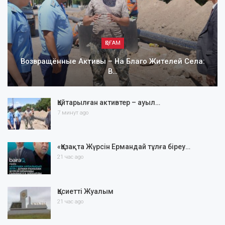
ҚОҒАМ
Возвращённые Активы – На Благо Жителей Села:
В…
Қайтарылған активтер – ауыл…
7 минут ago
«Қазақта Жүрсін Ермандай тұлға біреу…
21 час ago
Қасиетті Жуалым
21 час ago