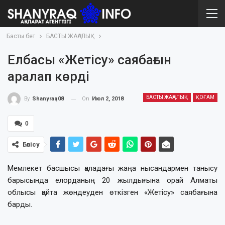
Басты бет
БАСТЫ ЖАҢАЛЫҚ
Елбасы «Жетісу» саябағын
аралап көрді
БАСТЫ ЖАҢАЛЫҚ
ҚОҒАМ
On
Июл 2, 2018
By
Shanyraq08
0
Бөлісу
Мемлекет басшысы қаладағы жаңа нысандармен танысу
барысында елорданың 20 жылдығына орай Алматы
облысы қайта жөндеуден өткізген «Жетісу» саябағына
барды.