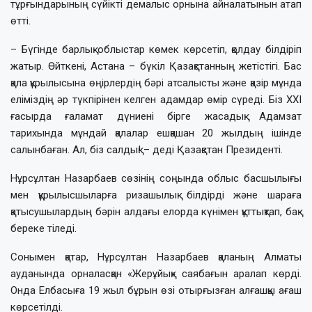
тұрғындарының сүйікті демалыс орнына айналатынын атап
өтті.
– Бүгінде барлық облыстар көмек көрсетіп, қолдау білдіріп
жатыр. Өйткені, Астана – бүкіл Қазақстанның жетістігі. Бас
қала құрылысына өңірлердің бәрі атсалысты және қазір мұнда
еліміздің әр түкпірінен келген адамдар өмір сүреді. Біз ХХІ
ғасырда ғаламат дүниені бірге жасадық. Адамзат
тарихында мұндай қалалар ешқашан 20 жылдың ішінде
салынбаған. Ал, біз салдық! – деді Қазақстан Президенті.
Нұрсұлтан Назарбаев сөзінің соңында облыс басшылығы
мен құрылысшыларға ризашылық білдірді және шараға
қатысушылардың бәрін алдағы елорда күнімен құттықтап, бақ-
береке тіледі.
Сонымен қатар, Нұрсұлтан Назарбаев қаланың Алматы
ауданында орналасқан «Жерұйық» саябағын аралап көрді.
Онда Елбасыға 19 жыл бұрын өзі отырғызған алғашқы ағаш
көрсетілді.