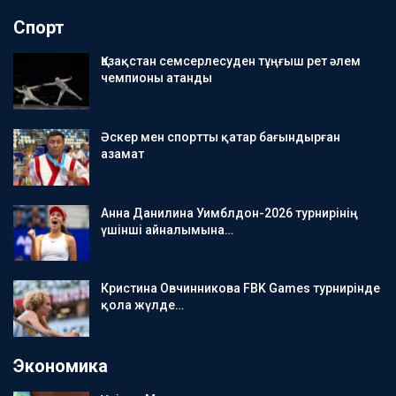
Спорт
Қазақстан семсерлесуден тұңғыш рет әлем
чемпионы атанды
Әскер мен спортты қатар бағындырған
азамат
Анна Данилина Уимблдон-2026 турнирінің
үшінші айналымына…
Кристина Овчинникова FBK Games турнирінде
қола жүлде…
Экономика