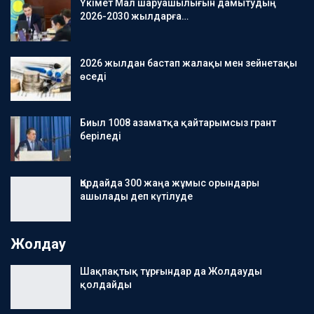
Үкімет Мал шаруашылығын дамытудың
2026-2030 жылдарға…
2026 жылдан бастап жалақы мен зейнетақы
өседі
Биыл 1008 азаматқа қайтарымсыз грант
беріледі
Қордайда 300 жаңа жұмыс орындары
ашылады деп күтілуде
Жолдау
Шақпақтық тұрғындар да Жолдауды
қолдайды