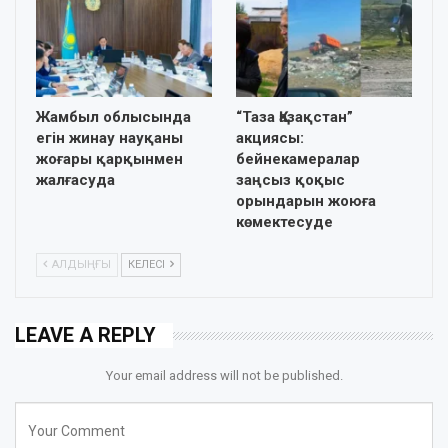
Жамбыл облысында
“Таза Қазақстан”
егін жинау науқаны
акциясы:
жоғары қарқынмен
бейнекамералар
жалғасуда
заңсыз қоқыс
орындарын жоюға
көмектесуде
АЛДЫҢҒЫ
КЕЛЕСІ
LEAVE A REPLY
Your email address will not be published.