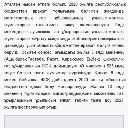
Аталған нысан өтпелі болып, 2020 жылға республикалық
бюджеттен қаражат толығымен бөлінген жағдайда
магистралдық газ құбырларының құрылыс-монтаж
жұмыстарын толығымен аяқтау жоспарлануда. Елді
мекендерге ауылішілік газ құбырларының құрылыс-монтаж
жұмыстарын жүргізу мақсатында жобалық-сметалық құжатын
дайындау үшін облыстық бюджеттен қаражат бөлуге өтінім
берілді. Осыған сәйкес, ағымдағы жылы 5 елді мекеннің
(Ащыбұлақ, Тастөбе, Рахат, Қаракемер, Еңбек) ішкіжелілік
газ құбырларының ЖСҚ дайындауға 40 миллионн 525 мың
теңге бөлініп, тиісті жұмыстар жүргізілуде. Қалған 8 елді
мекен бойынша ЖСҚ-дайындауға 2020 жылы облыстық
бюджеттен қаржы бөлу жоспарлануда. Жалпы 13 елді
мекеннің тұрғындарын магистралдық және ішкіжелілік газ
құбырларының құрылысын аяқтап, табиғи газға қосу 2021
жылға жоспарланып отыр.