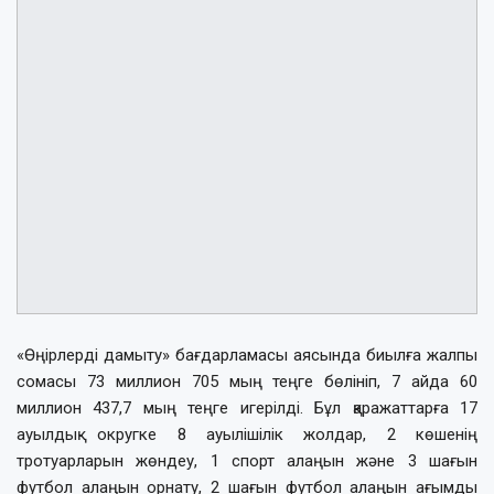
«Өңірлерді дамыту» бағдарламасы аясында биылға жалпы
сомасы 73 миллион 705 мың теңге бөлініп, 7 айда 60
миллион 437,7 мың теңге игерілді. Бұл қаражаттарға 17
ауылдық округке 8 ауылішілік жолдар, 2 көшенің
тротуарларын жөндеу, 1 спорт алаңын және 3 шағын
футбол алаңын орнату, 2 шағын футбол алаңын ағымды