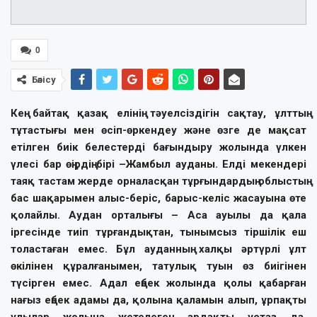
0
Бөлісу
Кең байтақ қазақ елінің тәуелсіздігін сақтау, ұлттың
тұтастығы мен өсіп-өркендеу және өзге де мақсат
етілген биік белестерді бағындыру жолында үлкен
үлесі бар өңірдің бірі –Жамбыл ауданы. Елді мекендері
таяқ тастам жерде орналасқан тұрғындардың облыстың
бас шақарымен алыс-беріс, барыс-келіс жасауына өте
қолайлы. Аудан орталығы – Аса ауылы да қала
іргесінде тиіп тұрғандықтан, тынымсыз тіршілік еш
толастаған емес. Бұл ауданның халқы әртүрлі ұлт
өкілінен құралғанымен, татулық туын өз биігінен
түсірген емес. Адал еңбек жолында қолы қабарған
нағыз еңбек адамы да, қолына қаламын алып, ұрпақты