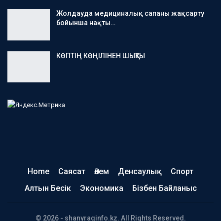
Жолдауда медициналық сапаны жақсарту
бойынша нақты…
КӨПТІҢ КӨҢІЛІНЕН ШЫҚТЫ
Home
Саясат
Әлем
Денсаулық
Спорт
Алтын Бесік
Экономика
Бізбен Байланыс
© 2026 - shanyraqinfo.kz. All Rights Reserved.