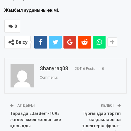
Жамбыл ауданының әкімі.
0
Бөлісу
Shanyraq08
28416 Posts
0
Comments
АЛДЫҢҒЫ
КЕЛЕСІ
Таразда «Járdem-109»
Тұрғындар тәртіп
жедел көмек желісі іске
сақшыларына
қосылды
тілектерін фронт-