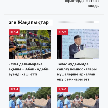
офистерде жеткізе
алады
Өзге Жаңалықтар
ҚОҒАМ
ҚОҒАМ
«Ұлы даланың дана
Талас ауданында
ақыны – Абай» әдеби-
сайлау комиссиялары
әуенді кеші өтті
мүшелеріне арналған
оқу семинары өтті
ҚОҒАМ
ҚОҒАМ