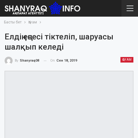
Басты бет
Қоғам
Елдің еңсесі тіктеліп, шаруасы
шалқып келеді
ҚОҒАМ
On
Сен 18, 2019
By
Shanyraq08