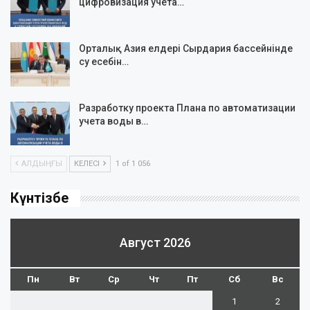
цифровизация учета…
Орталық Азия елдері Сырдария бассейнінде
су есебін…
Разработку проекта Плана по автоматизации
учета воды в…
АЛДЫҢҒЫ
КЕЛЕСІ
1 of 1 056
Күнтізбе
Август 2026
Пн
Вт
Ср
Чт
Пт
Сб
Вс
1
2