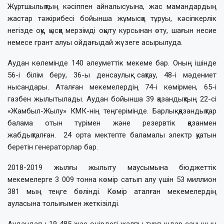
Жұртшылықтың кәсіппен айналысуына, жас мамандардың
жастар тәжірибесі бойынша жұмысқа тұруы, кәсіпкерлік
негізде оқу, қысқа мерзімді оқыту курсынан өту, шағын несие
немесе грант алуы ойдағыдай жүзеге асырылуда.
Аудан көлемінде 140 әлеуметтік мекеме бар. Оның ішінде
56-і білім беру, 36-ы денсаулық сақтау, 48-і мәдениет
нысандары. Аталған мекемелердің 74-і көмірмен, 65-і
газбен жылытылады. Аудан бойынша 39 қазандықтың 22-сі
«Жамбыл-Жылу» КМК-нің теңгерімінде. Барлық қазандықтар
балама отын түрімен және резервтік қазанмен
жабдықталған. 24 орта мектепте баламалы электр қуатын
беретін генераторлар бар.
2018-2019 жылғы жылыту маусымына бюджеттік
мекемелерге 3 009 тонна көмір сатып алу үшін 53 миллион
381 мың теңге бөлінді. Көмір аталған мекемелердің
ауласына толығымен жеткізілді.
Аудандағы 19 485 жас өңірдегі жалпы тұрғындар санының