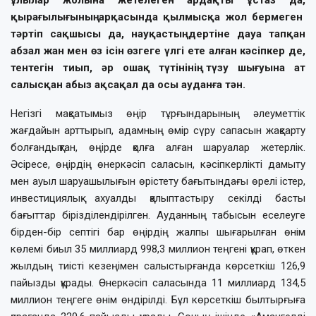
ұлылар жолына жетелеген ардақты ұстаз да,
қырағылығының арқасында қылмысқа жол бермеген
тәртіп сақшысы да, науқастың дертіне дауа тапқан
абзал жан мен өз ісін өзгеге үлгі ете алған кәсіпкер де,
тентегін тиып, әр ошақ түтінінің түзу шығуына ат
салысқан абыз ақсақал да осы ауданға тән.
Негізгі мақсатымыз өңір тұрғындарының әлеуметтік
жағдайын арттырып, адамның өмір сүру сапасын жақсарту
болғандықтан, өңірде қолға алған шаруалар жетерлік.
Әсіресе, өңірдің өнеркәсіп саласын, кәсіпкерлікті дамыту
мен ауыл шаруашылығын өрістету бағытындағы өрелі істер,
инвестициялық ахуалды қалыптастыру секілді басты
бағыттар бірізділендірілген. Ауданның табысын еселеуге
бірден-бір септігі бар өңірдің жалпы шығарылған өнім
көлемі биыл 35 миллиард 998,3 миллион теңгені құрап, өткен
жылдың тиісті кезеңімен салыстырғанда көрсеткіш 126,9
пайызды құрады. Өнеркәсіп саласында 11 миллиард 134,5
миллион теңгеге өнім өндірілді. Бұл көрсеткіш былтырғыға