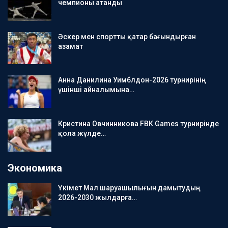
чемпионы атанды
Әскер мен спортты қатар бағындырған
азамат
Анна Данилина Уимблдон-2026 турнирінің
үшінші айналымына…
Кристина Овчинникова FBK Games турнирінде
қола жүлде…
Экономика
Үкімет Мал шаруашылығын дамытудың
2026-2030 жылдарға…