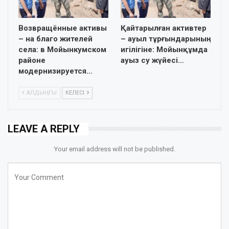
Возвращённые активы
Қайтарылған активтер
– на благо жителей
– ауыл тұрғындарының
села: в Мойынкумском
игілігіне: Мойынқұмда
районе
ауыз су жүйесі…
модернизируется…
АЛДЫҢҒЫ
КЕЛЕСІ
LEAVE A REPLY
Your email address will not be published.