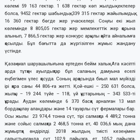
көлемі 59 163 гектар. 1 638 гектар көп жылдық екпелер
болса, 9452 гектар шабындық, 339 315 гектар жайылымдық,
16 360 гектар бөгде жер учаскелері. Соңғы екі жыл
көлемінде 8 805,05 гектар жер мемлекеттік жер қорына
алынып, 7 866,5 гектар жер конкурс арқылы қайта айналымға
қосылды. Бұл бағытта да жүргізілген жұмыс жандану
үстінде.
Қазақ мал шаруашылығына ертеден бейім халық. Ата кәсіпті
арда тұтқан ауылдықтар бұл саланың дамуына еселі
еңбегімен үлес қосуда. Соның арқасында биыл мал мүйізді
ірі қара саны 44 806-ға жетті. Қой-ешкі – 250 631 болса,
жылқы – 19 244. түйе – 118, үй құстарының – 343 533-ті
құрады. Аудан көлемінде 6 370 басқа арналған 13 мал
бордақылау алаңдары және 14 тауарлы сүт фермалары бар.
Осы жылы 23 974,4 тонна сүт, тірі салмақта 4 489,2 тонна
және сойыс салмақта 2 468,5 тонна ет, 40 036,6 мың дана
жұмыртқа өндірілді. 2018 жылдың тиісті кезеңімен
салыстырғанда сүт 102,9 пайызға, ет 105,2 пайызға,