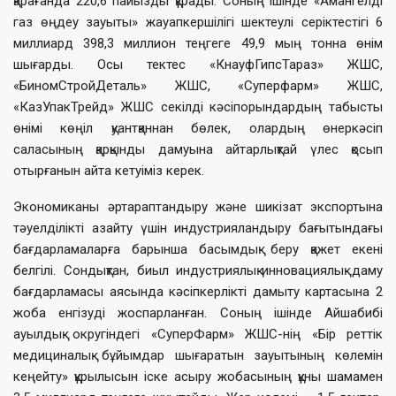
қарағанда 220,6 пайызды құрады. Соның ішінде «Амангелді
газ өңдеу зауыты» жауапкершілігі шектеулі серіктестігі 6
миллиард 398,3 миллион теңгеге 49,9 мың тонна өнім
шығарды. Осы тектес «КнауфГипсТараз» ЖШС,
«БиномСтройДеталь» ЖШС, «Суперфарм» ЖШС,
«КазУпакТрейд» ЖШС секілді кәсіпорындардың табысты
өнімі көңіл қуантқаннан бөлек, олардың өнеркәсіп
саласының қарқынды дамуына айтарлықтай үлес қосып
отырғанын айта кетуіміз керек.
Экономиканы әртараптандыру және шикізат экспортына
тәуелділікті азайту үшін индустрияландыру бағытындағы
бағдарламаларға барынша басымдық беру қажет екені
белгілі. Сондықтан, биыл индустриялық-инновациялық даму
бағдарламасы аясында кәсіпкерлікті дамыту картасына 2
жоба енгізуді жоспарланған. Соның ішінде Айшабибі
ауылдық округіндегі «СуперФарм» ЖШС-нің «Бір реттік
медициналық бұйымдар шығаратын зауытының көлемін
кеңейту» құрылысын іске асыру жобасының құны шамамен