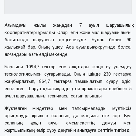
Ағымдағы жылы жаңадан 7 ауыл шаруашылық
кооперативтері құрылды. Олар егін және мал шаруашылығы
бағытында шаруасын дөңгелетуде. Бұдан бөлек 90
жылыжай бар. Оның үшеуі Аса ауылдық округінде болса,
қалғандары өзге елді мекенде.
Барлығы 1094,7 гектар егіс алқаптары жаңа су үнемдеу
технологиясымен суғарылады. Оның ішінде 230 гектарға
жаңбырлатып, 864,7 гектарға тамшылатып суару әдісі
енгізілген. Шаруа қожалықтардың өз қаражаттары есебінен 5
ауыл шаруашылығы техникасы сатып алынды.
Жүктелген міндеттер мен тапсырмаларды мүлтіксіз
орындауда құрылыс саланың да маңызы өте зор. Бұл
саланың қарқын алуы емемлекеттің дамуы мен
жұртшылықтың өмір сүру деңгейін анықтауға септігін тигізеді.