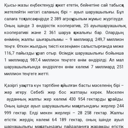
Қысы-жазы еңбектенуді қажет ететін, бейнетіне сай табысқа
жетелейтін негізгі саланың бірі – ауыл шаруашылығы. Бұл
салаға тоқталсақ өңірде 2 389 агроқұрылым жұмыс жүргізуде.
Оның ішінде 3 өндірістік кооператив, 25 ауылшаруашылық
кооперативі және 2 361 шаруа қожалығы бар. Олардың
өнімінің жалпы шығарылымы – 9 миллиард 249,7 миллион
теңге. Өткен жылдың тиісті кезеңімен салыстырғанда меже
116,7 пайызды құрап отыр. Өсімдік шаруашылығы бойынша
1 миллиард 987,4 миллион теңгеге өнім өндірілді. Ал мал
шаруашылығында өндірілген өнім көлемі 7 миллиард 251
миллион теңгеге жетті.
Қазіргі уақытта күн тәртібіне қойылған басты мәселенің бірі –
жер игеру. Себебі жер бос жатпауы керек. Мәселен
ауданның жалпы жер көлемі 430 954 гектарды құрайды.
Оның ішінде ауыл шаруашылығы мақсатындағы жерлер 244
999 гектар. Елді мекен жерлері – 28 258 гектар. Жалпы
егістік жердің көлемі 64 189 гектар, оның ішінде ауыл
шаруашылығы мақсатындағы пайдалануға жарамды егістік