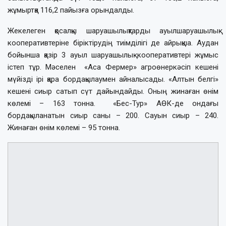
жұмыртқа 116,2 пайызға орындалды.
Жекелеген қосалқы шаруашылықтарды ауылшаруашылық
кооперативтеріне біріктірудің тиімділігі де айрықша. Аудан
бойынша қазір 3 ауыл шаруашылық кооперативтері жұмыс
істеп тұр. Мәселен «Аса Фермер» агроөнеркәсіп кешені
мүйізді ірі қара бордақылаумен айналысады. «Алтын белгі»
кешені сиыр сатып сүт дайындайды. Оның жинаған өнім
көлемі – 163 тонна. «Бес-Тур» АӨК-де ондағы
бордақыланатын сиыр саны – 200. Сауын сиыр – 240.
Жинаған өнім көлемі – 95 тонна.