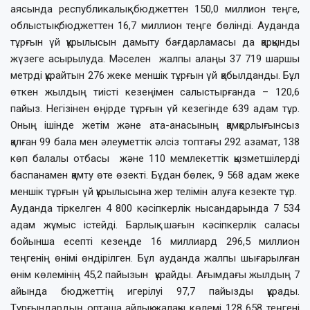
аясында республикалық бюджеттен 150,0 миллион теңге,
облыстық бюджеттен 16,7 миллион теңге бөлінді. Ауданда
тұрғын үй құрылысын дамыту бағдарламасы да қарқынды
жүзеге асырылуда. Мәселен жалпы алаңы 37 719 шаршы
метрді құрайтын 276 жеке меншік тұрғын үй қабылданды. Бұл
өткен жылдың тиісті кезеңімен салыстырғанда – 120,6
пайыз. Негізінен өңірде тұрғын үй кезегінде 639 адам тұр.
Оның ішінде жетім және ата-анасының қамқорлығынсыз
қалған 99 бала мен әлеуметтік әлсіз топтағы 292 азамат, 138
көп балалы отбасы және 110 мемлекеттік қызметшілерді
баспанамен қамту өте өзекті. Бұдан бөлек, 9 568 адам жеке
меншік тұрғын үй құрылысына жер телімін алуға кезекте тұр.
Ауданда тіркелген 4 800 кәсіпкерлік нысандарында 7 534
адам жұмыс істейді. Барлық шағын кәсіпкерлік саласы
бойынша есепті кезеңде 16 миллиард 296,5 миллион
теңгенің өнімі өндірілген. Бұл ауданда жалпы шығарылған
өнім көлемінің 45,2 пайызын құрайды. Ағымдағы жылдың 7
айында бюджеттің игерілуі 97,7 пайызды құрады.
Тұрғындардың орташа айлық жалақы көлемі 128 658 теңгені