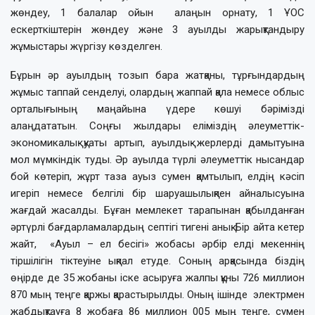
жөндеу, 1 балалар ойын алаңын орнату, 1 ҰОС
ескерткіштерін жөндеу және 3 ауылды жарықтандыру
жұмыстары жүргізу көзделген.
Бұрын әр ауылдың тозып бара жатқаны, тұрғындардың
жұмыс таппай сенделуі, олардың жаппай қала немесе облыс
орталығының маңайына үдере көшуі бәрімізді
алаңдататын. Соңғы жылдары еліміздің әлеуметтік-
экономикалық қуаты артып, ауылдық жерлерді дамытуына
мол мүмкіндік туды. Әр ауылда түрлі әлеуметтік нысандар
бой көтеріп, жұрт таза ауыз сумен қамтылып, елдің кәсіп
игеріп немесе белгілі бір шаруашылықпен айналысуына
жағдай жасалды. Бұған мемлекет тарапынан қабылданған
әртүрлі бағдарламалардың септігі тигені анық. Бір айта кетер
жайт, «Ауыл – ел бесігі» жобасы әрбір елді мекеннің
тіршілігін тіктеуіне ықпал етуде. Соның арқасында біздің
өңірде де 35 жобаны іске асыруға жалпы құны 726 миллион
870 мың теңге қаржы қарастырылды. Оның ішінде электрмен
жабдықтауға 8 жобаға 86 миллион 005 мың теңге, сумен