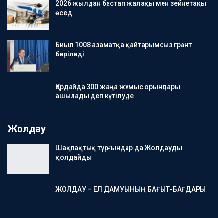
2026 жылдан бастап жалақы мен зейнетақы
өседі
Биыл 1008 азаматқа қайтарымсыз грант
беріледі
Қордайда 300 жаңа жұмыс орындары
ашылады деп күтілуде
Жолдау
Шақпақтық тұрғындар да Жолдауды
қолдайды
ЖОЛДАУ – ЕЛ ДАМУЫНЫҢ БАҒЫТ-БАҒДАРЫ