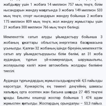
жабдықтау үшін 1 жобаға 14 миллион 757 мың теңге, білім
нысандарын жөндеу мақсатында 3 жобаға 149 миллион 533
мың теңге, спорт нысандарын жөндеу бойынша 2 жобаға
175 миллион 809 мың теңге, жол жөндеу жұмыстары үшін
21 жобаға 300 миллион 766 мың теңге бөлінді.
Мемлекеттік сатып алуды ұйымдастыру бойынша 3
жобаның құжаттары облыстық энергетика басқармасына
ұсынылды. Қалған 32 жобаның ішінде біреуінің мемлекеттік
сатып алу ұйымдастырушысы білім бөлімі, ал 31 жоба
аудандық тұрғын үй-коммуналдық шаруашылығы,
жолаушылар көлігі және автомобиль жолдары бөліміне
тиесілі.
Ауданда тұрғындардың жұмыссыздық деңгейі 4,5 пайызды
көрсетуде. Күнкөрістің ең төменгі деңгейінің шамасы
халықтың орта есеппен жан басына шаққанда 27 485 теңгені
құрады. Биылғы кешенді жоспар бойынша 1 474 адам
жұмыспен қамтылды. Жоспардың орындалуы – 53,3 пайыз.