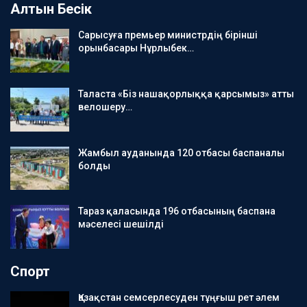
Алтын Бесік
Сарысуға премьер министрдің бірінші
орынбасары Нұрлыбек…
Таласта «Біз нашақорлыққа қарсымыз» атты
велошеру…
Жамбыл ауданында 120 отбасы баспаналы
болды
Тараз қаласында 196 отбасының баспана
мәселесі шешілді
Спорт
Қазақстан семсерлесуден тұңғыш рет әлем