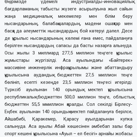
Өңірімізде үдемелі индустриалды-инновациялық
бағдарламаның табысты жүзеге асырылуына жыл сайын
жаңа медициналық мекемелер мен білім беру
нысандарының, балабақшалардың, мәдени ошақтар мен
басқа да әлеуметтік нысандардың бой көтеруі дәлел. Десе
де құрылыс нысандарының көлемі ғана емес, пайдалануға
берілген нысандардың сапасы да басты назарға алынуда.
Осы жылы 3 миллиард 277,5 миллион теңгеге құрылыс
жұмыстары жүргізілді. Аса ауылындағы «Байтерек»
массивіне инженерлік инфрақұрылымы және абаттандыру
құрылысына аудандық бюджеттен 27,5 миллион теңге
бөлініп, есепті кезеңде 23,5 миллион теңгесі игерілді.
Түрксіб ауылынан 140 орындық мектеп құрылысына
республикалық бюджеттен 500,0 миллион теңге, облыстық
бюджеттен 55,5 ммиллион қаралды. Сол секілді Бірлесу-
Еңбек ауылынан 140 орындық мектеп пайдалануға берілсе,
Айшабибі, Қаракемер, Қарасу ауылдарынан купка
салынуда. Аса ауылы Абай көшесінен әмбебап залы бар
спорт кешені құрылысына «Ауыл – ел бесігі» арнайы жобасы