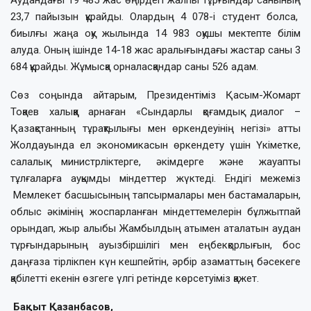
23,7 пайызын құрайды. Олардың 4 078-і студент болса,
биылғы жаңа оқу жылында 14 983 оқушы мектепте білім
алуда. Оның ішінде 14-18 жас аралығындағы жастар саны 3
684 құрайды. Жұмысқа орналасқандар саны 526 адам.
Сөз соңында айтарым, Президентіміз Қасым-Жомарт
Тоқаев халыққа арнаған «Сындарлы қоғамдық диалог –
Қазақстанның тұрақтылығы мен өркендеуінің негізі» атты
Жолдауында ел экономикасын өркендету үшін Үкіметке,
салалық министрліктерге, әкімдерге және жауапты
тұлғаларға ауқымды міндеттер жүктеді. Ендігі межеміз
Мемлекет басшысының тапсырмалары мен бастамаларын,
облыс әкімінің жоспарланған міндеттемелерін бұлжытпай
орындап, жыр алыбы Жамбылдың атымен аталатын аудан
тұрғындарының ауызбіршілігі мен еңбекқорлығын, бос
даңғаза тірлікпен күн кешпейтін, әрбір азаматтың бәсекеге
қабілетті екенін өзгеге үлгі ретінде көрсетуіміз қажет.
Бақыт Қазанбасов,