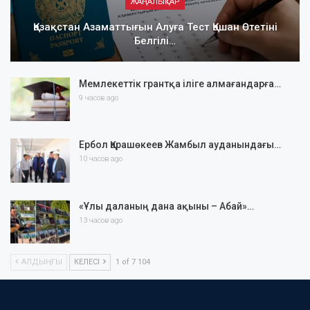
ЖАҢАЛЫҚТАР
Қазақстан Азаматтығын Алуға Тест Қашан Өтетіні
Белгілі…
Мемлекеттік грантқа іліге алмағандарға…
9 часов ago
Ербол Қарашөкеев Жамбыл ауданындағы…
10 часов ago
«Ұлы даланың дана ақыны – Абай»…
13 часов ago
АЛДЫҢҒЫ
КЕЛЕСІ
1 of 7 104