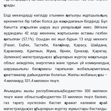
құрады.
Елді мекендерді көгілдір отынмен қамтылуы жұртшылықтың
өркениетке бір табан болса да жақындағанын білдіреді. Бұл
бағытта атқарылған шаруа жүз ұяларлықтай емес. Өйткені
аудандағы 42 елді мекеннің жартысынан астамы газбен
қамтылған (57,1%). Осыдан екі жыл бұрын 13 елді мекенге
(Рахат, Еңбек, Тастөбе, Көлқайнар, Қарасу, Шайдана,
Қаракемер, Құмтиын, Жұма, Өрнек, Ерназар, Қаратау,
Әулиекөл) магистралдық газ құбырларын жүргізу мақсатында
облыс әкімдігінің энергетика және тұрғын үй коммуналдық
шаруашылығы басқармасы тарапынан жобалық-сметалық
құжаттамалар дайындалған болатын. Жалпы жобаның құны –
4 миллиард 531,4 миллион теңге.
Ағымдағы жылы республикалық бюджеттен 300 миллион
теңге және облыстық бюджеттен 33 миллион теңге бөлініп,
газ тарату нүктесінен бастап қаражат көлеміне қарай
магистралдық газ құбырларын жүргізу жұмыстары басталды.