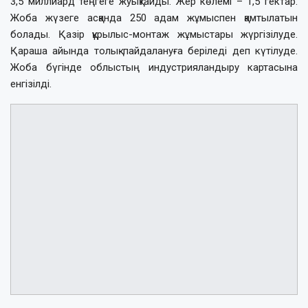
3,5 миллиард теңгеге жуықтайды. Жер көлемі – 1,5 гектар.
Жоба жүзеге асқанда 250 адам жұмыспен қамтылатын
болады. Қазір құрылыс-монтаж жұмыстары жүргізілуде.
Қараша айында толық пайдалануға беріледі деп күтілуде.
Жоба бүгінде облыстың индустрияландыру картасына
енгізілді.