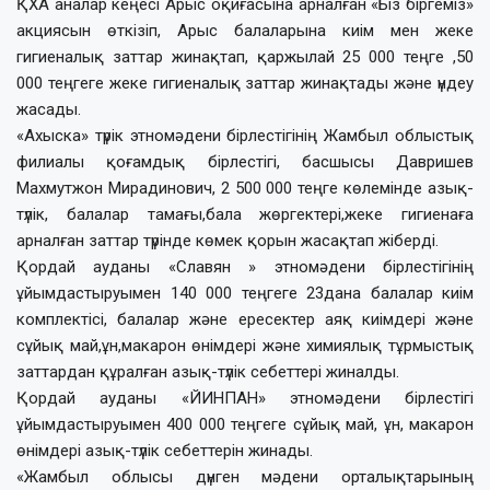
ҚХА аналар кеңесі Арыс оқиғасына арналған «Біз біргеміз»
акциясын өткізіп, Арыс балаларына киім мен жеке
гигиеналық заттар жинақтап, қаржылай 25 000 теңге ,50
000 теңгеге жеке гигиеналық заттар жинақтады және үндеу
жасады.
«Ахыска» түрік этномәдени бірлестігінің Жамбыл облыстық
филиалы қоғамдық бірлестігі, басшысы Давришев
Махмутжон Мирадинович, 2 500 000 теңге көлемінде азық-
түлік, балалар тамағы,бала жөргектері,жеке гигиенаға
арналған заттар түрінде көмек қорын жасақтап жіберді.
Қордай ауданы «Славян » этномәдени бірлестігінің
ұйымдастыруымен 140 000 теңгеге 23дана балалар киім
комплектісі, балалар және ересектер аяқ киімдері және
сұйық май,ұн,макарон өнімдері және химиялық тұрмыстық
заттардан құралған азық-түлік себеттері жиналды.
Қордай ауданы «ЙИНПАН» этномәдени бірлестігі
ұйымдастыруымен 400 000 теңгеге сұйық май, ұн, макарон
өнімдері азық-түлік себеттерін жинады.
«Жамбыл облысы дүнген мәдени орталықтарының