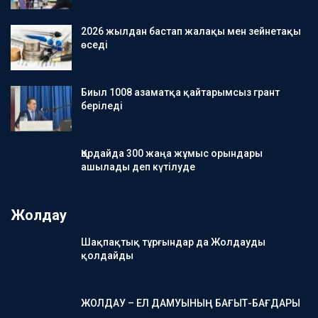
2026 жылдан бастап жалақы мен зейнетақы
өседі
Биыл 1008 азаматқа қайтарымсыз грант
беріледі
Қордайда 300 жаңа жұмыс орындары
ашылады деп күтілуде
Жолдау
Шақпақтық тұрғындар да Жолдауды
қолдайды
ЖОЛДАУ – ЕЛ ДАМУЫНЫҢ БАҒЫТ-БАҒДАРЫ