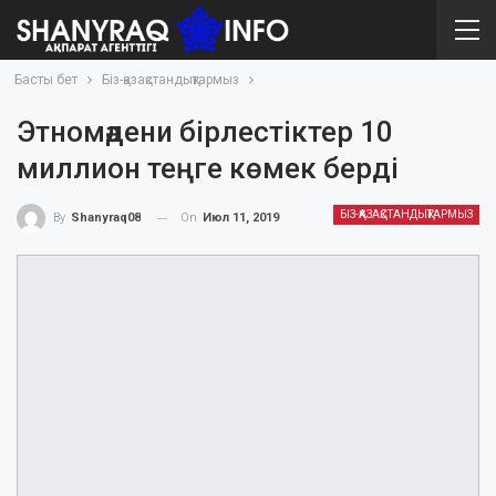
Басты бет
Біз-қазақстандықтармыз
Этномәдени бірлестіктер 10
миллион теңге көмек берді
БІЗ-ҚАЗАҚСТАНДЫҚТАРМЫЗ
On
Июл 11, 2019
By
Shanyraq08