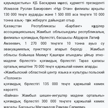
қауымдастығы» ҚБ Басқарма мүшесі, құрметті президенті
Исмазов Руслан Бакирович «Нұр Отан» филиалы арқылы
130 000 теңге аударды және 1 500 000 аса теңгеге 10 000
тонна азық- түлік жіберуге дайындап отыр.
Қазақстан Республикасы «Барбанг» күрділер
ассоциациясының Жамбыл облысындағы республикалық
филиалы» қоғамдық бірлестігі, басшысы Айдаров Латиф
Амзеевич, 1 270 000 теңгеге 10 тонна ауыз су
эвакуацииялық пункттерге апарып берілді . Жамбыл
облысы бойынша Махмұт Қашғари атындағы ұйғыр этно-
мәдени бірлестігі» қоғамдық бірлестігі Тараз қаласы
орталық мешітіне 70 000 теңге қаржылай көмек апарды.
«Жамбылский областной центр языка и культуры польский
«Полонез»
қоғамдық бірлестігі 135 000 теңге қаржылай көмек
көрсетті.
«Вайнах» Жамбыл шешен-ингуштер мәдени орталығы»
қоғамдық бірлестігі 300 000 теңгеге қаржылай көмек
жасады. Басшысы Магомадов Рамзан Сапиевич,