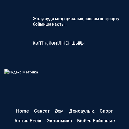
Жолдауда медициналық сапаны жақсарту
бойынша нақты…
КӨПТІҢ КӨҢІЛІНЕН ШЫҚТЫ
Home
Саясат
Әлем
Денсаулық
Спорт
Алтын Бесік
Экономика
Бізбен Байланыс