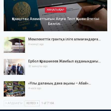
ЖАҢАЛЫҚТАР
Қазақстан Азаматтығын Алуға Тест Қашан Өтетіні
Белгілі…
Мемлекеттік грантқа іліге алмағандарға…
6 минут ago
Ербол Қарашөкеев Жамбыл ауданындағы…
32 минуты ago
«Ұлы даланың дана ақыны – Абай»…
4 часа ago
АЛДЫҢҒЫ
КЕЛЕСІ
1 of 7 104