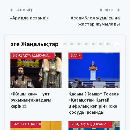
АЛДЫҢҒЫ
КЕЛЕСІ
«Ару қала астана!»
Ассамблея жұмысына
жастар жұмылады
Өзге Жаңалықтар
БІЗ-ҚАЗАҚСТАНДЫҚТАРМЫЗ
БИЛІК
«Жошы хан» – ұлт
Қасым-Жомарт Тоқаев
рухының сахнадағы
«Қазақстан-Қытай
көрінісі
цифрлық көпірін» іске
қосуды ұсынды
БАСТЫ ЖАҢАЛЫҚ
БІЗ-ҚАЗАҚСТАНДЫҚТАРМЫЗ