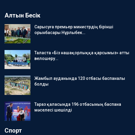
Алтын Бесік
Сарысуға премьер министрдің бірінші
орынбасары Нұрлыбек…
Таласта «Біз нашақорлыққа қарсымыз» атты
велошеру…
Жамбыл ауданында 120 отбасы баспаналы
болды
Тараз қаласында 196 отбасының баспана
мәселесі шешілді
Спорт