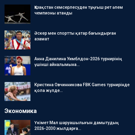
Қазақстан семсерлесуден тұңғыш рет әлем
чемпионы атанды
Әскер мен спортты қатар бағындырған
азамат
Анна Данилина Уимблдон-2026 турнирінің
үшінші айналымына…
Кристина Овчинникова FBK Games турнирінде
қола жүлде…
Экономика
Үкімет Мал шаруашылығын дамытудың
2026-2030 жылдарға…