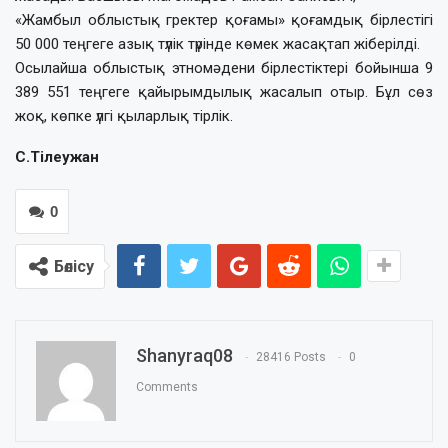
«Жамбыл облыстық гректер қоғамы» қоғамдық бірлестігі
50 000 теңгеге азық түлік түрінде көмек жасақтап жіберілді.
Осылайша облыстық этномәдени бірлестіктері бойынша 9
389 551 теңгеге қайырымдылық жасалып отыр. Бұл сөз
жоқ, көпке үлгі қыларлық тірлік.
С.Тілеужан
0
Бөлісу
Shanyraq08
28416 Posts
0
Comments