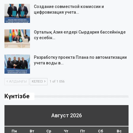
Создание совместной комиссии и
цифровизация учета…
Орталық Азия елдері Сырдария бассейнінде
су есебін…
Разработку проекта Плана по автоматизации
учета воды в…
АЛДЫҢҒЫ
КЕЛЕСІ
1 of 1 056
Күнтізбе
Август 2026
Пн
Вт
Ср
Чт
Пт
Сб
Вс