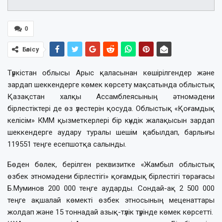
0
Бөлісу
Түркістан облысы Арыс қаласынан көшірілгендер және
зардап шеккендерге көмек көрсету мақсатында облыстық
Қазақстан халқы Ассамблеясының әтномәдени
бірлестіктері де өз үлестерін қосуда. Облыстық «Қоғамдық
келісім» КММ қызметкерлері бір күндік жалақысын зардап
шеккендерге аудару туралы шешім қабылдап, барлығы
119551 теңге есепшотқа салынды.
Бөден бөлек, берілген реквизитке «Жамбыл облыстық
өзбек этномәдени бірлестігі» қоғамдық бірлестігі төрағасы
Б.Муминов 200 000 теңге аударды. Сондай-ақ 2 500 000
теңге ақшалай көмекті өзбек этносының меценаттары
жолдап және 15 тоннадай азық-түлік түрінде көмек көрсетті.