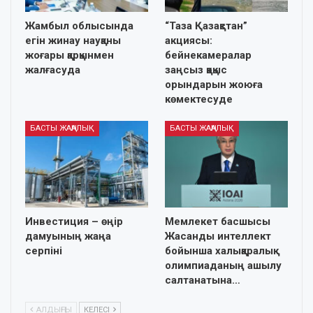
Жамбыл облысында
“Таза Қазақстан”
егін жинау науқаны
акциясы:
жоғары қарқынмен
бейнекамералар
жалғасуда
заңсыз қоқыс
орындарын жоюға
көмектесуде
БАСТЫ ЖАҢАЛЫҚ
БАСТЫ ЖАҢАЛЫҚ
Инвестиция – өңір
Мемлекет басшысы
дамуының жаңа
Жасанды интеллект
серпіні
бойынша халықаралық
олимпиаданың ашылу
салтанатына…
АЛДЫҢҒЫ
КЕЛЕСІ