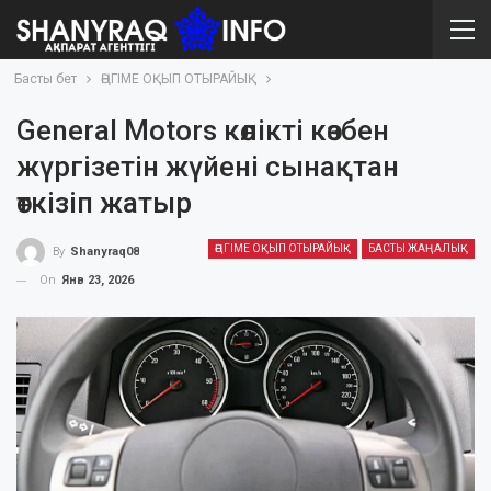
Басты бет
ӘҢГІМЕ ОҚЫП ОТЫРАЙЫҚ
General Motors көлікті көзбен
жүргізетін жүйені сынақтан
өткізіп жатыр
ӘҢГІМЕ ОҚЫП ОТЫРАЙЫҚ
БАСТЫ ЖАҢАЛЫҚ
By
Shanyraq08
On
Янв 23, 2026