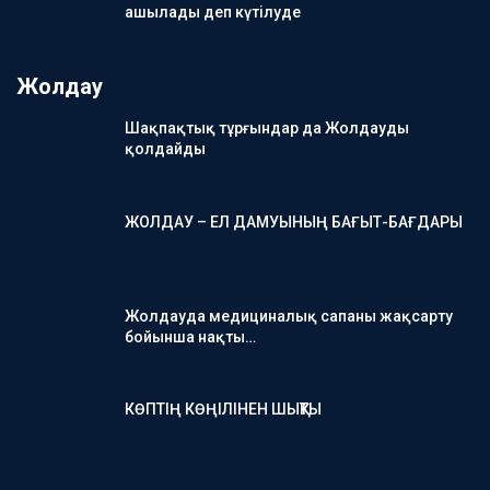
ашылады деп күтілуде
Жолдау
Шақпақтық тұрғындар да Жолдауды
қолдайды
ЖОЛДАУ – ЕЛ ДАМУЫНЫҢ БАҒЫТ-БАҒДАРЫ
Жолдауда медициналық сапаны жақсарту
бойынша нақты…
КӨПТІҢ КӨҢІЛІНЕН ШЫҚТЫ