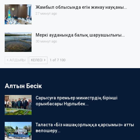
Жамбыл облысында егін жинау науқаны…
27 минут ago
Меркі ауданында балық шаруашылығы…
30 минут ago
АЛДЫҢҒЫ
КЕЛЕСІ
1 of 7 100
Алтын Бесік
Сарысуға премьер министрдің бірінші
орынбасары Нұрлыбек…
Таласта «Біз нашақорлыққа қарсымыз» атты
велошеру…