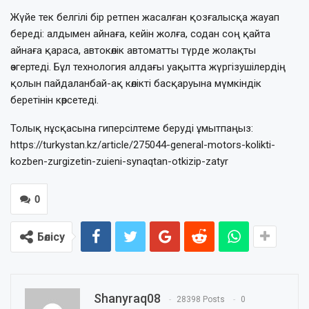
Жүйе тек белгілі бір ретпен жасалған қозғалысқа жауап
береді: алдымен айнаға, кейін жолға, содан соң қайта
айнаға қараса, автокөлік автоматты түрде жолақты
өзгертеді. Бұл технология алдағы уақытта жүргізушілердің
қолын пайдаланбай-ақ көлікті басқаруына мүмкіндік
беретінін көрсетеді.
Толық нұсқасына гиперсілтеме беруді ұмытпаңыз:
https://turkystan.kz/article/275044-general-motors-kolikti-
kozben-zurgizetin-zuieni-synaqtan-otkizip-zatyr
0
Бөлісу
Shanyraq08
28398 Posts
0