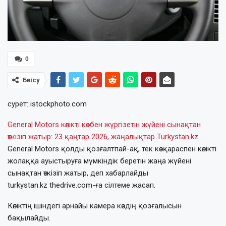
0
Бөлісу
сурет: istockphoto.com
General Motors көлікті көзбен жүргізетін жүйені сынақтан
өткізіп жатыр: 23 қаңтар 2026, жаңалықтар Turkystan.kz
General Motors қолды қозғалтпай-ақ, тек көзқараспен көлікті
жолаққа ауыстыруға мүмкіндік беретін жаңа жүйені
сынақтан өткізіп жатыр, деп хабарлайды
turkystan.kz thedrive.com-ға сілтеме жасап.
Көліктің ішіндегі арнайы камера көздің қозғалысын
бақылайды.