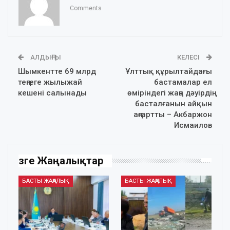
Comments
АЛДЫҢҒЫ
КЕЛЕСІ
Шымкентте 69 млрд
Ұлттық құрылтайдағы
теңгеге жылыжай
бастамалар ел
кешені салынады
өміріндегі жаңа дәуірдің
басталғанын айқын
аңғартты – Акбаржон
Исмаилов
Өзге Жаңалықтар
БАСТЫ ЖАҢАЛЫҚ
БАСТЫ ЖАҢАЛЫҚ