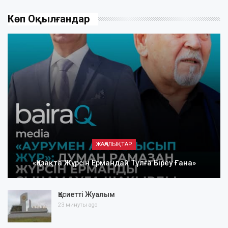
Көп Оқылғандар
ЖАҢАЛЫҚТАР
«Қазақта Жүрсін Ермандай Тұлға Біреу Ғана»
Қасиетті Жуалым
23 минуты ago