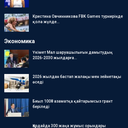
Кристина Овчинникова FBK Games турнирінде
қола жүлде…
Экономика
Үкімет Мал шаруашылығын дамытудың
2026-2030 жылдарға…
2026 жылдан бастап жалақы мен зейнетақы
өседі
Биыл 1008 азаматқа қайтарымсыз грант
беріледі
Қордайда 300 жаңа жұмыс орындары