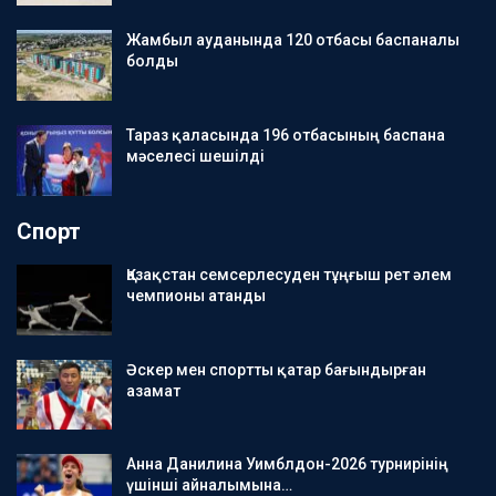
Жамбыл ауданында 120 отбасы баспаналы
болды
Тараз қаласында 196 отбасының баспана
мәселесі шешілді
Спорт
Қазақстан семсерлесуден тұңғыш рет әлем
чемпионы атанды
Әскер мен спортты қатар бағындырған
азамат
Анна Данилина Уимблдон-2026 турнирінің
үшінші айналымына…