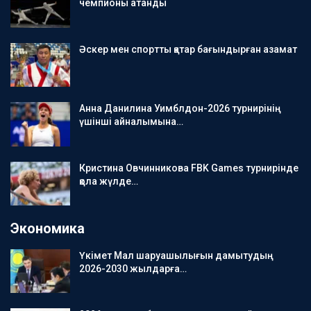
чемпионы атанды
Әскер мен спортты қатар бағындырған азамат
Анна Данилина Уимблдон-2026 турнирінің
үшінші айналымына…
Кристина Овчинникова FBK Games турнирінде
қола жүлде…
Экономика
Үкімет Мал шаруашылығын дамытудың
2026-2030 жылдарға…