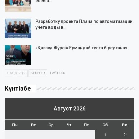
есебін…
Разработку проекта Плана по автоматизации
учета воды в…
«Қазақта Жүрсін Ермандай тұлға біреу ғана»
АЛДЫҢҒЫ
КЕЛЕСІ
1 of 1 056
Күнтізбе
Август 2026
Пн
Вт
Ср
Чт
Пт
Сб
Вс
1
2