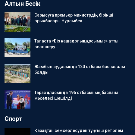
Алтын Бесік
Сарысуға премьер министрдің бірінші
орынбасары Нұрлыбек…
Таласта «Біз нашақорлыққа қарсымыз» атты
велошеру…
Жамбыл ауданында 120 отбасы баспаналы
болды
Тараз қаласында 196 отбасының баспана
мәселесі шешілді
Спорт
Қазақстан семсерлесуден тұңғыш рет әлем