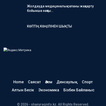
Жолдауда медициналық сапаны жақсарту
бойынша нақты…
КӨПТІҢ КӨҢІЛІНЕН ШЫҚТЫ
Home
Саясат
Әлем
Денсаулық
Спорт
Алтын Бесік
Экономика
Бізбен Байланыс
© 2026 - shanyraqinfo.kz. All Rights Reserved.