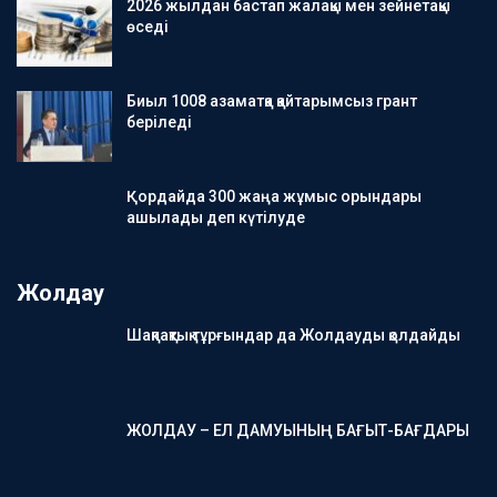
2026 жылдан бастап жалақы мен зейнетақы
өседі
Биыл 1008 азаматқа қайтарымсыз грант
беріледі
Қордайда 300 жаңа жұмыс орындары
ашылады деп күтілуде
Жолдау
Шақпақтық тұрғындар да Жолдауды қолдайды
ЖОЛДАУ – ЕЛ ДАМУЫНЫҢ БАҒЫТ-БАҒДАРЫ