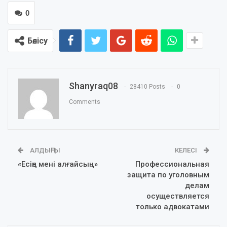
0
Бөлісу
Shanyraq08
28410 Posts
0
Comments
АЛДЫҢҒЫ
КЕЛЕСІ
«Есіңе мені алғайсың…»
Профессиональная
защита по уголовным
делам
осуществляется
только адвокатами