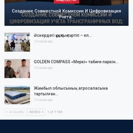
ЖАҢАЛЫҚТАР
Создание Совместной Комиссии И Цифровизация
Учета…
Әскердегі құқықтық тәртіп – ел…
13 часов ago
GOLDEN COMPASS «Меркі» табиғи паркін…
13 часов ago
Жамбыл облысының агросаласына
тартылған…
13 часов ago
АЛДЫҢҒЫ
КЕЛЕСІ
1 of 7 103