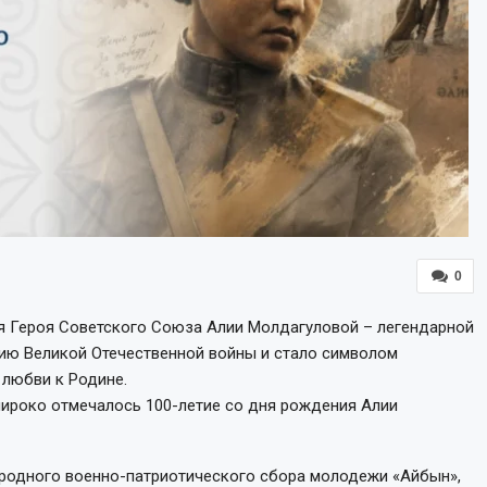
0
ия Героя Советского Союза Алии Молдагуловой – легендарной
рию Великой Отечественной войны и стало символом
 любви к Родине.
широко отмечалось 100-летие со дня рождения Алии
родного военно-патриотического сбора молодежи «Айбын»,