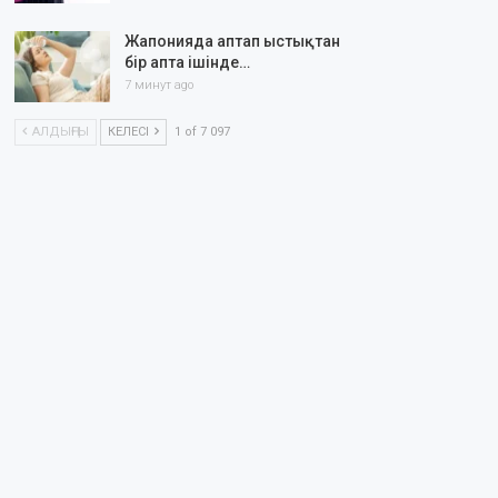
Жапонияда аптап ыстықтан
бір апта ішінде…
7 минут ago
АЛДЫҢҒЫ
КЕЛЕСІ
1 of 7 097