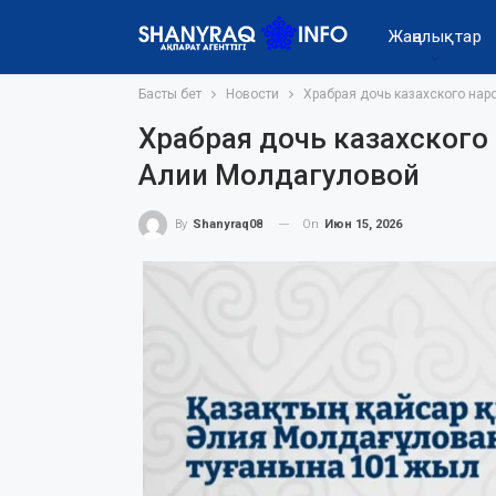
Жаңалықтар
Басты бет
Новости
Храбрая дочь казахского нар
Храбрая дочь казахского 
Алии Молдагуловой
On
Июн 15, 2026
By
Shanyraq08