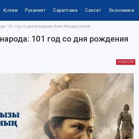
Қоғам
Руханият
Сараптама
Саясат
Экономика
ода: 101 год со дня рождения Алии Молдагуловой
народа: 101 год со дня рождения
НОВОСТИ