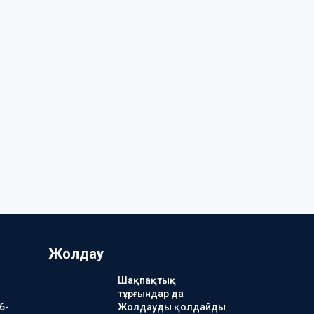
Жолдау
Шақпақтық
тұрғындар да
6-
Жолдауды қолдайды