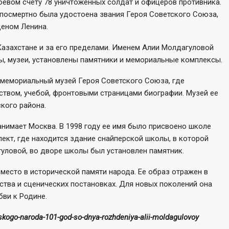
оевом счету 78 уничтоженных солдат и офицеров противника.
посмертно была удостоена звания Героя Советского Союза,
еном Ленина.
Казахстане и за его пределами. Именем Алии Молдагуловой
ы, музеи, установлены памятники и мемориальные комплексы.
мемориальный музей Героя Советского Союза, где
ством, учебой, фронтовыми страницами биографии. Музей ее
кого района.
анимает Москва. В 1998 году ее имя было присвоено школе
пект, где находится здание снайперской школы, в которой
гуловой, во дворе школы был установлен памятник.
есто в исторической памяти народа. Ее образ отражен в
сства и сценических постановках. Для новых поколений она
бви к Родине.
skogo-naroda-101-god-so-dnya-rozhdeniya-alii-moldagulovoy