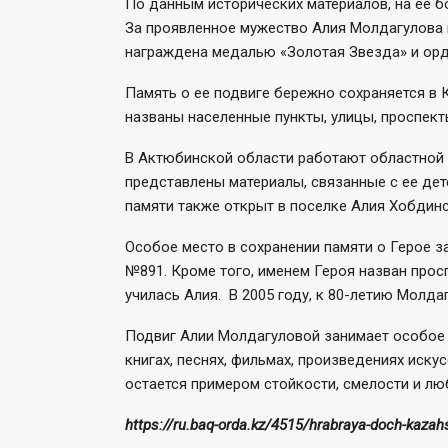
По данным исторических материалов, на ее б
За проявленное мужество Алия Молдагулова 
награждена медалью «Золотая Звезда» и орд
Память о ее подвиге бережно сохраняется в 
названы населенные пункты, улицы, проспект
В Актюбинской области работают областной 
представлены материалы, связанные с ее дет
памяти также открыт в поселке Алия Хобдинс
Особое место в сохранении памяти о Герое з
№891. Кроме того, именем Героя назван прос
училась Алия. В 2005 году, к 80-летию Молда
Подвиг Алии Молдагуловой занимает особое м
книгах, песнях, фильмах, произведениях иску
остается примером стойкости, смелости и лю
https://ru.baq-orda.kz/4515/hrabraya-doch-kazah