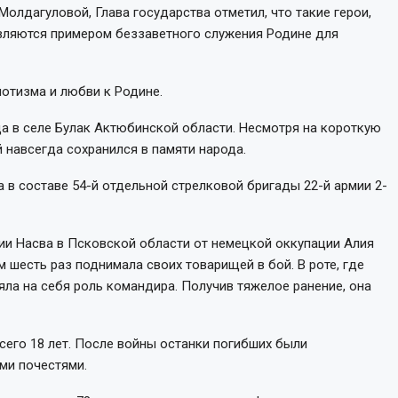
олдагуловой, Глава государства отметил, что такие герои,
вляются примером беззаветного служения Родине для
иотизма и любви к Родине.
а в селе Булак Актюбинской области. Несмотря на короткую
 навсегда сохранился в памяти народа.
а в составе 54-й отдельной стрелковой бригады 22-й армии 2-
ии Насва в Псковской области от немецкой оккупации Алия
 шесть раз поднимала своих товарищей в бой. В роте, где
ла на себя роль командира. Получив тяжелое ранение, она
его 18 лет. После войны останки погибших были
ми почестями.