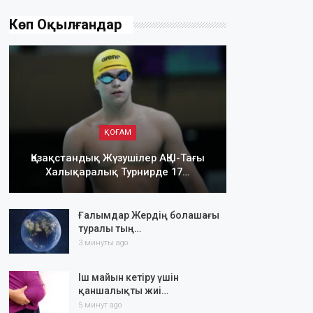
Көп Оқылғандар
ҚОҒАМ
Қазақстандық Жүзушілер АҚШ-Тағы
Халықаралық Турнирде 17…
Ғалымдар Жердің болашағы
туралы тың…
3 минуты ago
Іш майын кетіру үшін
қаншалықты жиі…
5 минут ago