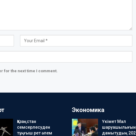
r for the next time I comment.
рт
Экономика
Қазақстан
Үкімет Мал
семсерлесуден
шаруашылығын
тұңғыш рет әлем
дамытудың 202