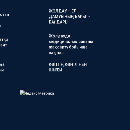
…
ЖОЛДАУ – ЕЛ
стап
ДАМУЫНЫҢ БАҒЫТ-
БАҒДАРЫ
і
Жолдауда
атқа
медициналық сапаны
ант
жақсарту бойынша
нақты…
аңа
КӨПТІҢ КӨҢІЛІНЕН
ры
ШЫҚТЫ