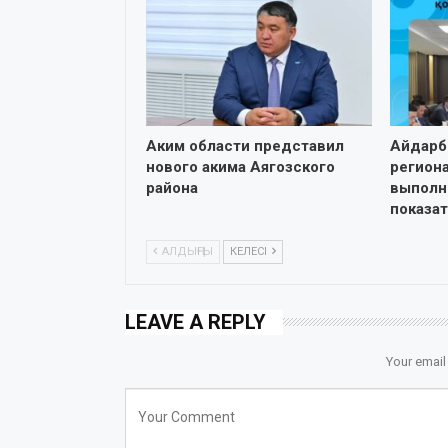
Аким области представил
Айдарб
нового акима Аягозского
регион
района
выполн
показа
АЛДЫҢҒЫ
КЕЛЕСІ
LEAVE A REPLY
Your email