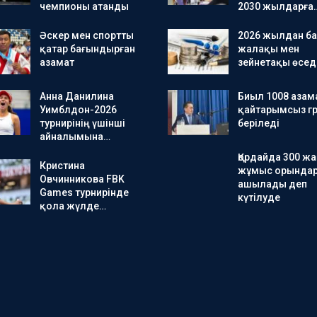
чемпионы атанды
2030 жылдарға
Әскер мен спортты
2026 жылдан ба
қатар бағындырған
жалақы мен
азамат
зейнетақы өсед
Анна Данилина
Биыл 1008 азам
Уимблдон-2026
қайтарымсыз гр
турнирінің үшінші
беріледі
айналымына…
Қордайда 300 ж
Кристина
жұмыс орында
Овчинникова FBK
ашылады деп
Games турнирінде
күтілуде
қола жүлде…