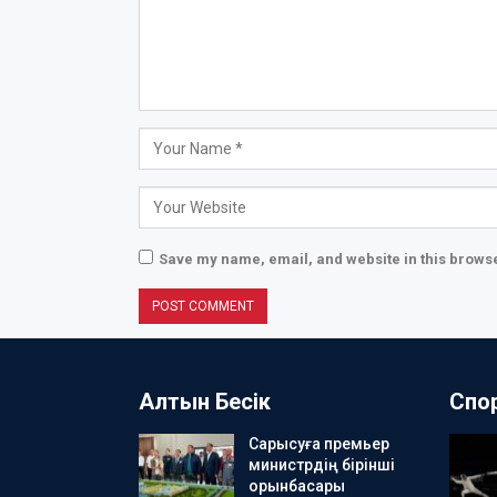
Save my name, email, and website in this browse
Алтын Бесік
Спо
Сарысуға премьер
министрдің бірінші
орынбасары