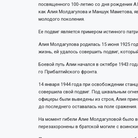
посвященного 100-летию со дня рождения А.М
как Алия Молдагулова и Маншук Маметова, я
молодого поколения.
Ее подвиг является примером истинного патр
Алия Молдагулова родилась 15 июня 1925 год
жизнь, ей удалось совершить подвиг, который
Боевой путь Алии начался в октябре 1943 год
го Прибалтийского фронта.
14 января 1944 года при освобождении станц
совершила свой подвиг. Под шквальным огнем
офицеры были выведены из строя, Алия приня
до последнего оставалась на поле сражения.
На момент гибели Алие Молдагуловой было вс
перезахоронены в братской могиле с воински