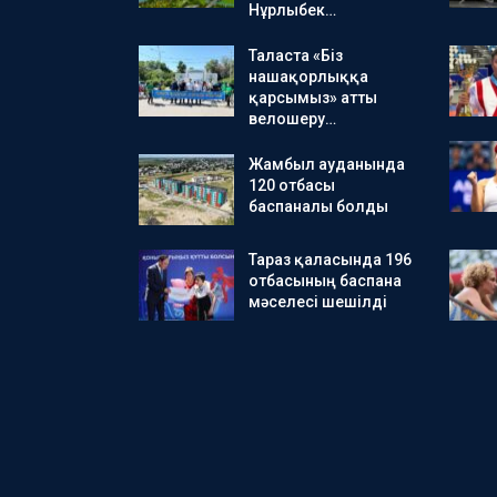
Нұрлыбек…
Таласта «Біз
нашақорлыққа
қарсымыз» атты
велошеру…
Жамбыл ауданында
120 отбасы
баспаналы болды
Тараз қаласында 196
отбасының баспана
мәселесі шешілді