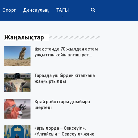
Спорт
Денсаулық
ТАҒЫ
Жаңалықтар
Қазақстанда 70 жылдан астам
уақыттан кейін алғаш рет…
Таразда үш бірдей кітапхана
жаңғыртылды
Қытай роботтары домбыра
шертеді
«Қызылорда – Сексеуіл»,
«Ұлғайсын – Сексеуіл» және