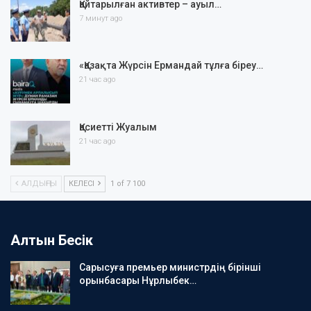
Қайтарылған активтер – ауыл…
7 минут ago
«Қазақта Жүрсін Ермандай тұлға біреу…
21 час ago
Қасиетті Жуалым
21 час ago
АЛДЫҢҒЫ
КЕЛЕСІ
1 of 7 100
Алтын Бесік
Сарысуға премьер министрдің бірінші
орынбасары Нұрлыбек…