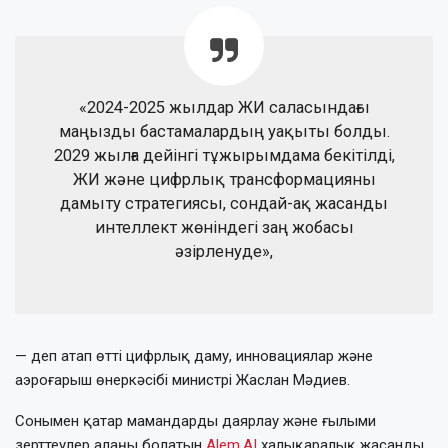
«2024-2025 жылдар ЖИ саласындағы
маңызды бастамалардың уақыты болды.
2029 жылға дейінгі тұжырымдама бекітілді,
ЖИ және цифрлық трансформацияны
дамыту стратегиясы, сондай-ақ жасанды
интеллект жөніндегі заң жобасы
әзірленуде»,
— деп атап өтті цифрлық даму, инновациялар және
аэроғарыш өнеркәсібі министрі Жаслан Мәдиев.
Сонымен қатар мамандарды даярлау және ғылыми
зерттеулер алаңы болатын
Alem.AI
халықаралық жасанды