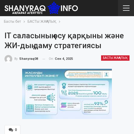
Басты бет
БАСТЫ ЖАҢАЛЫҚ
IT саласының өсу қарқыны және
ЖИ-дың даму стратегиясы
БАСТЫ ЖАҢАЛЫҚ
On
Сен 4, 2025
By
Shanyraq08
0