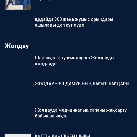
Қордайда 300 жаңа жұмыс орындары
ашылады деп күтілуде
Жолдау
Шақпақтық тұрғындар да Жолдауды
қолдайды
ЖОЛДАУ – ЕЛ ДАМУЫНЫҢ БАҒЫТ-БАҒДАРЫ
Жолдауда медициналық сапаны жақсарту
бойынша нақты…
КӨПТІҢ КӨҢІЛІНЕН ШЫҚТЫ