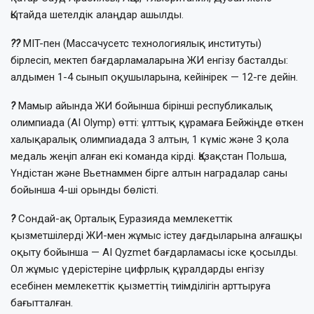
Қытайда шетелдік алаңдар ашылды.
?‍?
MIT-пен (Массачусетс технологиялық институты)
бірлесіп, мектеп бағдарламаларына ЖИ енгізу басталды:
алдымен 1-4 сынып оқушыларына, кейінірек — 12-ге дейін.
?
Мамыр айында ЖИ бойынша бірінші республикалық
олимпиада (AI Olymp) өтті: ұлттық құрамаға Бейжіңде өткен
халықаралық олимпиадада 3 алтын, 1 күміс және 3 қола
медаль жеңіп алған екі команда кірді. Қазақстан Польша,
Үндістан және Вьетнаммен бірге алтын наградалар саны
бойынша 4-ші орынды бөлісті.
?
Сондай-ақ Орталық Еуразияда мемлекеттік
қызметшілерді ЖИ-мен жұмыс істеу дағдыларына алғашқы
оқыту бойынша — AI Qyzmet бағдарламасы іске қосылды.
Ол жұмыс үдерістеріне цифрлық құралдарды енгізу
есебінен мемлекеттік қызметтің тиімділігін арттыруға
бағытталған.