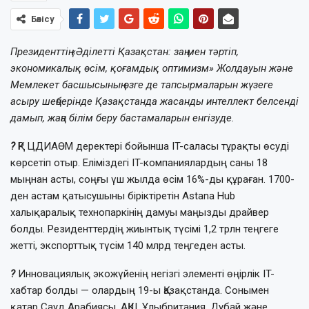
Бөлісу
Президенттің «Әділетті Қазақстан: заң мен тәртіп,
экономикалық өсім, қоғамдық оптимизм» Жолдауын және
Мемлекет басшысының өзге де тапсырмаларын жүзеге
асыру шеңберінде Қазақстанда жасанды интеллект белсенді
дамып, жаңа білім беру бастамаларын енгізуде.
?
ҚР ЦДИАӨМ деректері бойынша IT-саласы тұрақты өсуді
көрсетіп отыр. Еліміздегі IT-компаниялардың саны 18
мыңнан асты, соңғы үш жылда өсім 16%-ды құраған. 1700-
ден астам қатысушыны біріктіретін Astana Hub
халықаралық технопаркінің дамуы маңызды драйвер
болды. Резиденттердің жиынтық түсімі 1,2 трлн теңгеге
жетті, экспорттық түсім 140 млрд теңгеден асты.
?
Инновациялық экожүйенің негізгі элементі өңірлік IT-
хабтар болды — олардың 19-ы Қазақстанда. Сонымен
қатар Сауд Арабиясы, АҚШ, Ұлыбритания, Дубай және