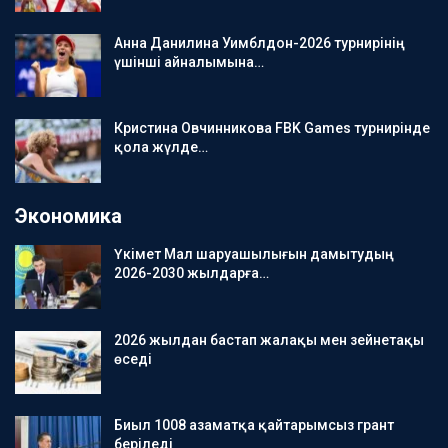
Анна Данилина Уимблдон-2026 турнирінің
үшінші айналымына…
Кристина Овчинникова FBK Games турнирінде
қола жүлде…
Экономика
Үкімет Мал шаруашылығын дамытудың
2026-2030 жылдарға…
2026 жылдан бастап жалақы мен зейнетақы
өседі
Биыл 1008 азаматқа қайтарымсыз грант
беріледі