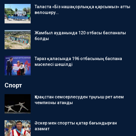
Таласта «Біз нашақорлыққа қарсымыз» атты
велошеру…
Жамбыл ауданында 120 отбасы баспаналы
болды
Тараз қаласында 196 отбасының баспана
мәселесі шешілді
Спорт
Қазақстан семсерлесуден тұңғыш рет әлем
чемпионы атанды
Әскер мен спортты қатар бағындырған
азамат