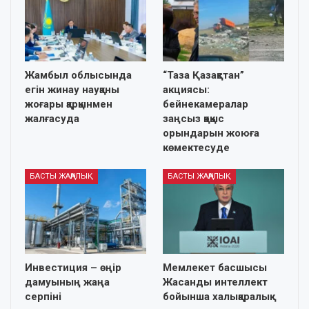
Жамбыл облысында
“Таза Қазақстан”
егін жинау науқаны
акциясы:
жоғары қарқынмен
бейнекамералар
жалғасуда
заңсыз қоқыс
орындарын жоюға
көмектесуде
БАСТЫ ЖАҢАЛЫҚ
БАСТЫ ЖАҢАЛЫҚ
Инвестиция – өңір
Мемлекет басшысы
дамуының жаңа
Жасанды интеллект
серпіні
бойынша халықаралық