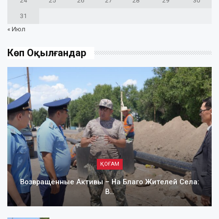
24
25
26
27
28
29
30
31
« Июл
Көп Оқылғандар
ҚОҒАМ
Возвращённые Активы – На Благо Жителей Села:
В…