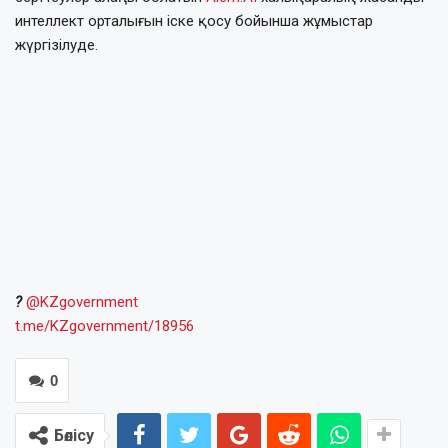
интеллект орталығын іске қосу бойынша жұмыстар
жүргізілуде.
?
@KZgovernment
t.me/KZgovernment
/18956
0
Бөлісу