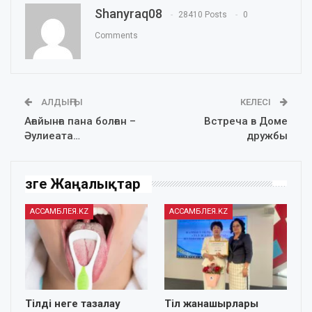
Shanyraq08
28410 Posts
0
Comments
АЛДЫҢҒЫ
КЕЛЕСІ
Ағайынға пана болған –
Встреча в Доме
Әулиеата…
дружбы
Өзге Жаңалықтар
АССАМБЛЕЯ.KZ
АССАМБЛЕЯ.KZ
Тілді неге тазалау
Тіл жанашырлары