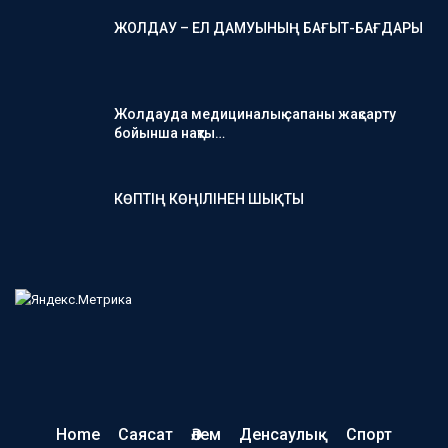
ЖОЛДАУ – ЕЛ ДАМУЫНЫҢ БАҒЫТ-БАҒДАРЫ
Жолдауда медициналық сапаны жақсарту
бойынша нақты…
КӨПТІҢ КӨҢІЛІНЕН ШЫҚТЫ
Home
Саясат
Әлем
Денсаулық
Спорт