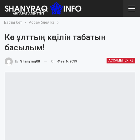
Басты бет
Ассамблея.kz
Көп ұлттың көңілін табатын
басылым!
АССАМБЛЕЯ.KZ
On
Фев 6, 2019
By
Shanyraq08