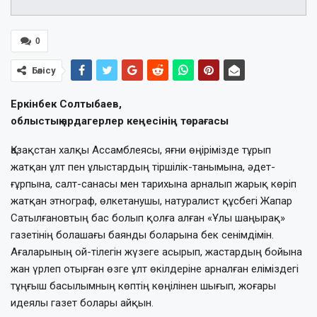
0
Бөлісу
Еркінбек Солтыбаев,
облыстық ардагерлер кеңесінің төрағасы
Қазақстан халқы Ассамблеясы, яғни өңірімізде тұрып
жатқан ұлт пен ұлыстардың тіршілік-танымына, әдет-
ғұрпына, салт-санасы мен тарихына арналып жарық көріп
жатқан этнограф, өлкетанушы, натуралист құсбегі Жапар
Сатылғановтың бас болып қолға алған «Ұлы шаңырақ»
газетінің болашағы баянды боларына бек сенімдімін.
Ағаларының ой-тілегін жүзеге асырып, жастардың бойына
жан үрлеп отырған өзге ұлт өкілдеріне арналған еліміздегі
тұңғыш басылымның көптің көңілінен шығып, жоғары
идеялы газет болары айқын.