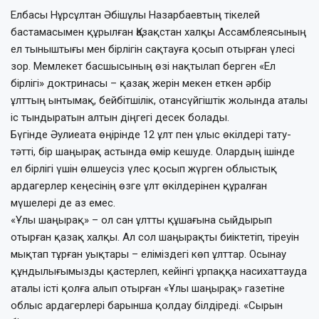
Елбасы Нұрсұлтан Әбішұлы Назарбаевтың тікелей
бастамасымен құрылған Қазақстан халқы Ассамблеясының
ел тыныштығы мен бірлігін сақтауға қосып отырған үлесі
зор. Мемлекет басшысының өзі нақтылап берген «Ел
бірлігі» доктринасы – қазақ жерін мекен еткен әрбір
ұлттың ынтымақ, бейбітшілік, отансүйгіштік жолында аталы
іс тындыратын алтын діңгегі десек болады.
Бүгінде Әулиеата өңірінде 12 ұлт пен ұлыс өкілдері тату-
тәтті, бір шаңырақ астында өмір кешу­де. Олардың ішінде
ел бірлігі үшін өлшеусіз үлес қосып жүрген облыстық
ардагерлер кеңесінің өзге ұлт өкілдерінен құралған
мүшелері де аз емес.
«Ұлы шаңырақ» – ол сан ұлтты құшағына сыйдырып
отырған қазақ халқы. Ал сол шаңырақты биіктетіп, тіреуін
мықтап тұрған уықтары – еліміздегі көп ұлттар. Осынау
құндылығымызды қастерлеп, кейінгі ұрпаққа насихаттауда
аталы істі қолға алып отырған «Ұлы шаңырақ» газетіне
облыс ардагерлері барынша қолдау білдіреді. «Сырын