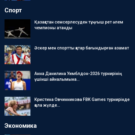
Спорт
Қазақстан семсерлесуден тұңғыш рет әлем
чемпионы атанды
Әскер мен спортты қатар бағындырған азамат
Анна Данилина Уимблдон-2026 турнирінің
үшінші айналымына…
Кристина Овчинникова FBK Games турнирінде
қола жүлде…
Экономика