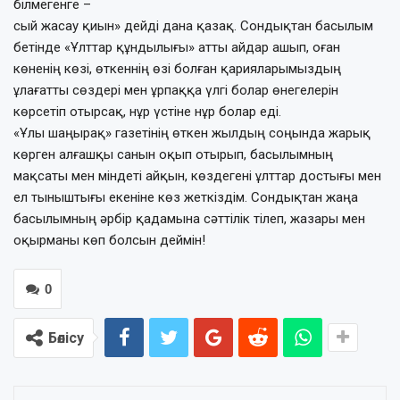
білмегенге –
сый жасау қиын» дейді дана қазақ. Сондықтан басылым
бетінде «Ұлттар құндылығы» атты айдар ашып, оған
көненің көзі, өткеннің өзі болған қарияларымыздың
ұлағатты сөздері мен ұрпаққа үлгі болар өнегелерін
көрсетіп отырсақ, нұр үстіне нұр болар еді.
«Ұлы шаңырақ» газетінің өткен жылдың соңында жарық
көрген алғашқы санын оқып отырып, басылымның
мақсаты мен міндеті айқын, көздегені ұлттар достығы мен
ел тыныштығы екеніне көз жеткіздім. Сондықтан жаңа
басылымның әрбір қадамына сәттілік тілеп, жазары мен
оқырманы көп болсын деймін!
0
Бөлісу