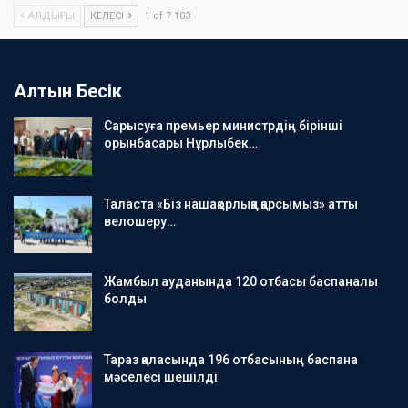
АЛДЫҢҒЫ
КЕЛЕСІ
1 of 7 103
Алтын Бесік
Сарысуға премьер министрдің бірінші
орынбасары Нұрлыбек…
Таласта «Біз нашақорлыққа қарсымыз» атты
велошеру…
Жамбыл ауданында 120 отбасы баспаналы
болды
Тараз қаласында 196 отбасының баспана
мәселесі шешілді