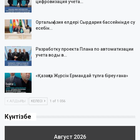
цифровизация учета…
Орталық Азия елдері Сырдария бассейнінде су
есебін…
Разработку проекта Плана по автоматизации
учета воды в…
«Қазақта Жүрсін Ермандай тұлға біреу ғана»
АЛДЫҢҒЫ
КЕЛЕСІ
1 of 1 056
Күнтізбе
Август 2026