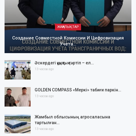
ЖАҢАЛЫҚТАР
Создание Совместной Комиссии И Цифровизация
Учета…
Әскердегі құқықтық тәртіп – ел…
13 часов ago
GOLDEN COMPASS «Меркі» табиғи паркін…
13 часов ago
Жамбыл облысының агросаласына
тартылған…
13 часов ago