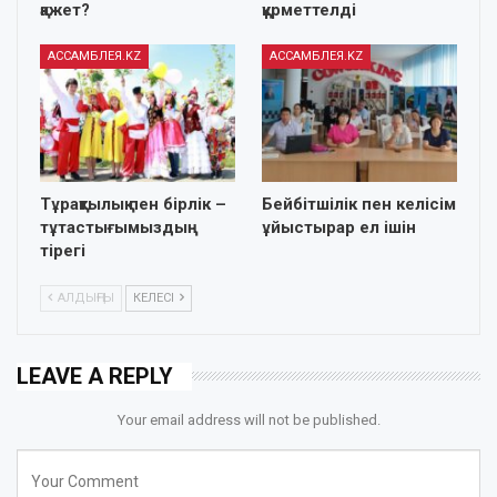
қажет?
құрметтелді
АССАМБЛЕЯ.KZ
АССАМБЛЕЯ.KZ
Тұрақтылық пен бірлік –
Бейбітшілік пен келісім
тұтастығымыздың
ұйыстырар ел ішін
тірегі
АЛДЫҢҒЫ
КЕЛЕСІ
LEAVE A REPLY
Your email address will not be published.