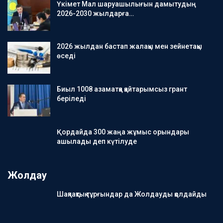
Үкімет Мал шаруашылығын дамытудың
2026-2030 жылдарға…
2026 жылдан бастап жалақы мен зейнетақы
өседі
Биыл 1008 азаматқа қайтарымсыз грант
беріледі
Қордайда 300 жаңа жұмыс орындары
ашылады деп күтілуде
Жолдау
Шақпақтық тұрғындар да Жолдауды қолдайды