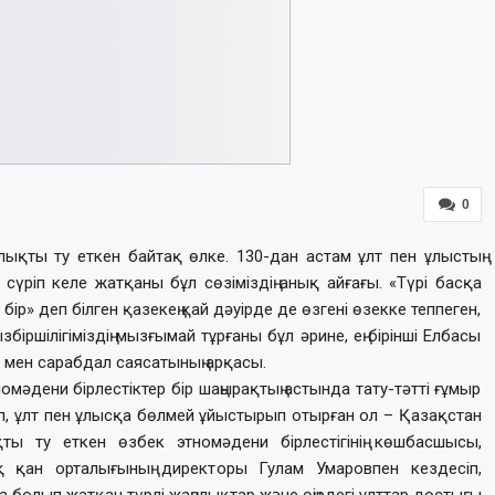
0
лықты ту еткен байтақ өлке. 130-дан астам ұлт пен ұлыстың
сүріп келе жатқаны бұл сөзіміздің анық айғағы. «Түрі басқа
гі бір» деп білген қазекең қай дәуірде де өзгені өзекке теппеген,
біршілігіміздің мызғымай тұрғаны бұл әрине, ең бірінші Елбасы
і мен сарабдал саясатының арқасы.
мәдени бірлестіктер бір шаңырақтың астында тату-тәтті ғұмыр
п, ұлт пен ұлысқа бөлмей ұйыстырып отырған ол – Қазақстан
ы ту еткен өзбек этномәдени бірлестігінің көшбасшысы,
ық қан орталығының директоры Гулам Умаровпен кездесіп,
а болып жатқан түрлі жаңалықтар және өңірдегі ұлттар достығы