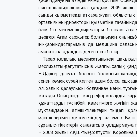
қабылдануына өзіндік үнімді қостым. Осындай
екінші шақырылымына қалдым. 2009 жылы Т
сынды қызметтерді атқара жүріп, облыстық 
орталығының директоры қызметіне тағайынд
өзім бір мекеменің директоры болсам, әпк
дәрігері. Ағам қаржыгер болғанымен, оның жұ
іні-қарындастарымыз да медицина саласы
аманатына адалдық деген осы болар.
– Тараз қалалық мәслихатының екі шақырыл
мәслихаттың депу­та­ты­сыз. Жалпы, халық қан
– Дәрігер депутат болсын, болмасын халыққ
сенен көмек сұрай келген адам болса, ешқашан
Ал, халық қалаулысы бол­ған­нан кейін, тұрғ
жатады. Оның ішінде жаңа реформаларды, заңд
құжаттарды түсінбей, көмегімізге жүгініп ж
мұқтаждарын, өтініш-тілектерін тыңдап, қ
мәселелерімен де келетіндер аз емес. Билік
сұраныс-тілектерін қанағатсыз қалдырмауға
– 2008 жылы АҚШ-тың Сол­түс­тік Королина штатын