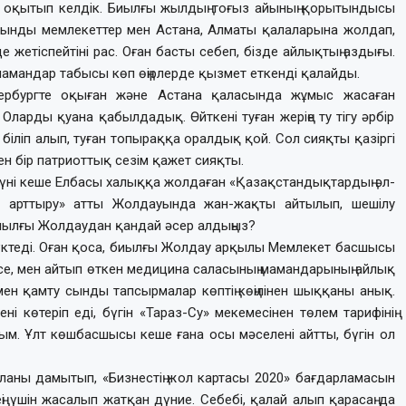
 оқытып келдік. Биылғы жылдың тоғыз айы­ның қоры­тын­дысы
сынды мем­лекеттер мен Астана, Алматы қалаларына жолдап,
е жетіспейтіні рас. Оған басты себеп, бізде ай­лық­тың аздығы.
мамандар та­бы­сы көп өңірлерде қызмет еткенді қалайды.
етербургте оқыған және Астана қаласында жұмыс жасаған
 Оларды қуана қабыл­дадық. Өйткені туған жеріңе ту тігу әрбір
 біліп алып, туған топыраққа оралдық қой. Сол сияқты қазіргі
н бір патриоттық сезім қажет сияқты.
 күні кеше Елбасы халық­қа жолдаған «Қазақстан­дық­тар­дың әл-
ын арттыру» атты Жолдауында жан-жақты айтылып, шешілу
иылғы Жолдау­дан қандай әсер алдыңыз?
жүктеді. Оған қоса, биылғы Жолдау арқылы Мемлекет басшысы
есе, мен айтып өткен медицина саласының мамандарының айлық
н қамту сынды тапсырмалар көптің көңілінен шыққаны анық.
 көтеріп еді, бүгін «Тараз-Су» мекемесінен төлем тарифінің
лдым. Ұлт көшбасшысы кеше ғана осы мәселені айтты, бүгін ол
аланы дамытып, «Бизнестің жол картасы 2020» бағдарламасын
ңі үшін жасалып жатқан дүние. Себебі, қалай алып қарасаң да