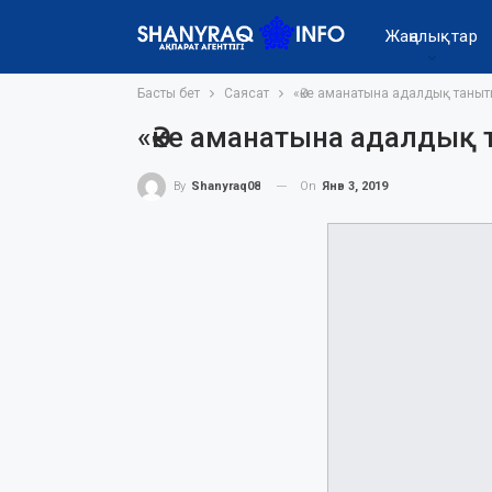
Жаңалықтар
Басты бет
Саясат
«Әке аманатына адалдық таныт
«Әке аманатына адалдық 
On
Янв 3, 2019
By
Shanyraq08