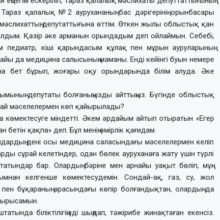
 еңбегім ескеріліп, Тараз қалалық мәслихаты депуттаттығының
араз қалалық №2 аурухананың бас дәрігерінің орынбасары
мәслихаттың депутаттығына өттім. Өткен жылы облыстық қан
алдым. Қазір әке арманын орындадым деп ойлаймын. Себебі,
ем педиатр, кіші қарындасым құлақ пен мұрын ауруларының
байы да медицина салысының маманы. Енді кейінгі буын немере
на бет бұрып, жоғары оқу орындарында білім алуда. Әке
ымының депутаты болғаныңызды айттыңыз. Бүгін­де облыстық
дай мәсе­ле­лер­мен көп қайырылады?
а көмектесуге міндетті. Әкем әрдайым айтып отыратын «Егер
 бетін қақпа» деп. Бұл менің өмірлік қағидам.
ындардың дені осы медицина саласындағы мәсе­лелер­мен келіп
арды сұрай келетіндер, одан бөлек ауруханаға жату үшін түрлі
ататындар бар. Олардың бәріне мен арнайы уақыт бөліп, мұң-
олымнан келгенше көмектесудемін. Сондай-ақ, газ, су, жол
 пен бұ­қараның арасындағы көпір болғандықтан, олардың да
 тырысамын.
да бі­лік­­ті­лі­гіңізді шыңдап, тәжірибе жи­нақ­­таған екен­сіз.