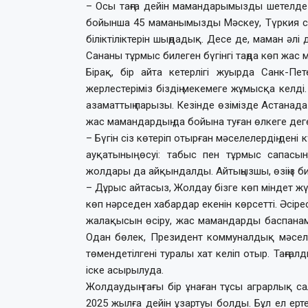
– Осы таңға дейін маман­дарымызды шетелде
бойынша 45 мама­ны­мызды Мәскеу, Түркия 
біліктіліктерін шыңдадық. Десе де, маман әлі д
Сананы тұрмыс билеген бүгінгі таңда көп жас 
Бірақ, бір айта кетерлігі жуырда Санк-П
жерлестеріміз біздің мекемеге жұмысқа келді.
азаматтың парызы. Кезінде өзімізде Астанада
жас мамандардың да бойына туған өлкеге деге
– Бүгін сіз көтеріп отырған мәсе­лелердің дені
ауқатының өсуі: табыс пен тұрмыс сапас
жолдары да айқындалды. Айтыңызшы, өзіңіз б
– Дұрыс айтасыз, Жолдау бізге көп міндет 
көп нәрседен хабардар екенін көрсетті. Әсір
жалақысын өсіру, жас мамандарды баспанаме
Одан бөлек, Президент коммуналдық мәселені
төмендетілгені туралы хат келіп отыр. Таңға
іске асырылуда.
Жолдаудың тағы бір ұнаған тұсы аграрлық с
2025 жылға дейін ұзартуы болды. Бұл ел ерте