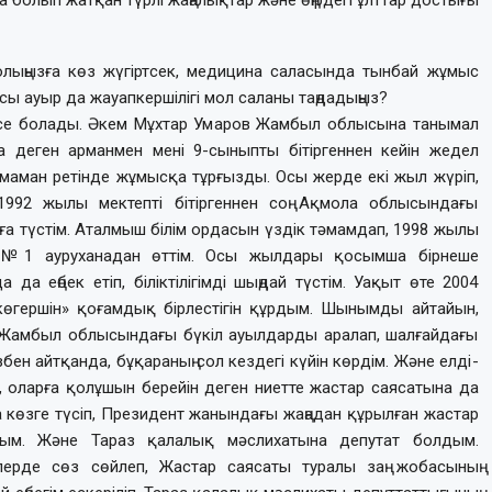
 жолыңызға көз жүгірт­сек, медицина саласында тынбай жұмыс
осы ауыр да жауап­кершілігі мол саланы таң­да­ды­ңыз?
 десе болады. Әкем Мұхтар Умаров Жамбыл облысына таны­мал
деген арманмен мені 9-сыныпты бітіргеннен кейін же­дел
 маман ретінде жұмыс­қа тұрғызды. Осы жерде екі жыл жүріп,
 1992 жы­лы мектепті бітіргеннен соң Ақмола облысындағы
а түс­тім. Аталмыш білім ордасын үздік тәмам­дап, 1998 жылы
і №1 ауру­ханадан өттім. Осы жылдары қо­сым­ша бір­неше
 да еңбек етіп, білік­­тілігімді шыңдай түстім. Уақыт өте 2004
 көгершін» қоғамдық бірлестігін құрдым. Шынымды айтайын,
ет Жамбыл облысындағы бүкіл ауылдарды аралап, шалғайдағы
збен айтқанда, бұқараның сол кездегі күйін көрдім. Және елді­
п, оларға қолұшын берейін деген ниетте жастар саясатына да
а көзге түсіп, Президент жа­нындағы жаңадан құрылған жас­тар
ндым. Және Тараз қалалық мәслихатына депутат болдым.
лерде сөз сөйлеп, Жастар саясаты туралы заң жобасының