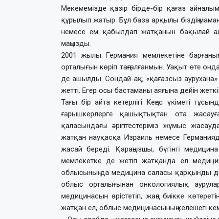
Мекемемізде қазір бірде-бір қағаз айнал
құрылып жатыр. Бұл база арқылы біздің мам
немесе ем қабылдап жатқанын бақылай алад
маңызды.
2001 жылы Германия мемлекетіне барған
орталығын көріп таңғалғанмын. Уақыт өте онд
де ашылды. Сондай-ақ, «қағазсыз аурухана»
жетті. Егер осы бастаманы аяғына дейін жеткі
Тағы бір айта кетерлігі Кеңес үкіметі тұ
ғарышкерлерге қашықтықтан ота жасауғ
қаласындағы әріптестеріміз жұмыс жасауда.
жатқан науқасқа Израиль немесе Германияд
жасай береді. Қараңызшы, бүгінгі медици
мемлекетке де жетіп жатқанда ел медицин
облысының да медицина саласы қарқынды дам
облыс орталығынан онко­ло­гия­лық аурула
медицинасын өрістетіп, жаңа биікке көтереті
жатқан ел, облыс ме­ди­ци­на­сы­ның келешегі ке