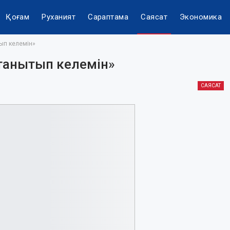
Қоғам
Руханият
Сараптама
Саясат
Экономика
ып келемін»
танытып келемін»
САЯСАТ