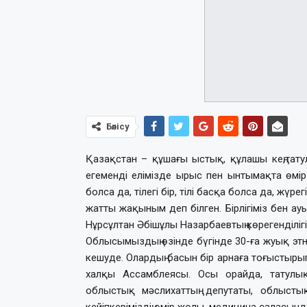
Бөлісу
Қазақстан – құшағы ыстық, құлашы кең,тату
егеменді елімізде ырыс пен ынтымақта өмір 
болса да, тілегі бір, тілі басқа болса да, жүре
жатты жақыным деп білген. Бірлігіміз бен ауыз
Нұрсұлтан Әбішұлы Назарбаевтың көрегенділіг
Облысымыздың өзінде бүгінде 30-ға жуық этно
кешуде. Олардың басын бір арнаға тоғыстыры
халқы Ассамблеясы. Осы орайда, татулықт
облыстық мәс­ли­хаттың депутаты, облыст
кейіпкеріміздің өмір жолы, медицина саласынд