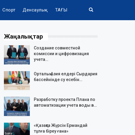
Спорт
Денсаулық
ТАҒЫ
Жаңалықтар
Создание совместной
комиссии и цифровизация
учета…
Орталық Азия елдері Сырдария
бассейнінде су есебін…
Разработку проекта Плана по
автоматизации учета воды в…
«Қазақта Жүрсін Ермандай
тұлға біреу ғана»