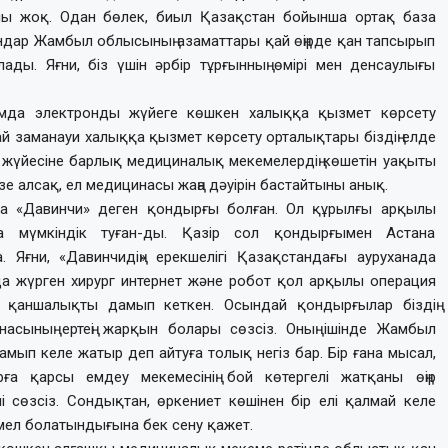
ымы жоқ. Одан бөлек, биыл Қазақстан бойынша ортақ база
андар Жамбыл облысының азаматтары қай өңірде қан тапсырып
ы. Яғни, біз үшін әрбір тұрғынның өмірі мен денсаулығы
ымда электронды жүйеге көшкен халыққа қызмет көрсету
ай заманауи халыққа қызмет көрсету орталықтары біздің елде
 жүйесіне барлық медициналық мекемелердің көшетін уақыты
зе алсақ, ел медицинасы жаңа дәуірін бастайтыны анық.
сында «Давинчи» деген қондырғы болған. Ол құрылғы арқылы
а мүмкіндік туған-ды. Қазір сол қондырғымен Астана
 Яғни, «Давинчидің» ерекшелігі Қазақстандағы ауру­ха­нада
а жүрген хирург интернет және робот қол арқылы операция
на қаншалықты дамып кеткен. Осындай қондырғылар біздің
асының ертеңі жарқын болары сөзсіз. Оның ішінде Жамбыл
ып келе жатыр деп айтуға толық негіз бар. Бір ғана мысал,
рға қарсы емдеу мекемесінің бой көтергелі жатқаны өңір
ні сөзсіз. Сондықтан, өркениет көші­нен бір елі қалмай ке­ле
мел бола­тын­ды­ғы­на бек сену қажет.