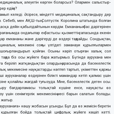
дің медициналық әлеуетін көр­ген боларсыз? Олар­мен салыс­тыр­
ер едіңіз?
амып келеді. Әсіресе, міндетті медициналық сақтандыру дер
ін. Себебі, мен АҚШ-тың Солтүстік Королина штатында болған
асқа дейін қабылдайтынын көрдім. Емхананың бас дәрігерінен
сұрағанымда ондағылар ең бастысы қызметтің сапасында екенін
дар емхананы және дәрігерді де өздері таңдайды. Сондықтан,
циналық мекемені соңғы үлгідегі заманауи құрылғылармен
е шоғырландырып қойған. Осыны көріп отырған халық сол
і таңда біз осы жүйеге бара жатырмыз. Бүгінде аурухана мен
уға беріліп жатқандықтан олардың арасында да бәсекелестік
алық мекемесіне науқастарды көптеп тартып, үкіметтен қаржы
і ауруханалар өздерінен білікті мамандар кетіп қалмас үшін
еріне қолайлы жағдай туғызуда. Міне, бәсекелестік деген осы.
ндыру бағдарламасы толықтай күшіне енсе, науқасты өз
 үшін сенімгерлік мекемесінің иесі барын салатын болады.
а жатыр.
уруханаға» көшу жобасын ұсынды. Бұл да өз жемісін беретін
 құрылған бойда толықтай цифрлық жүйеге көшіп кетті.