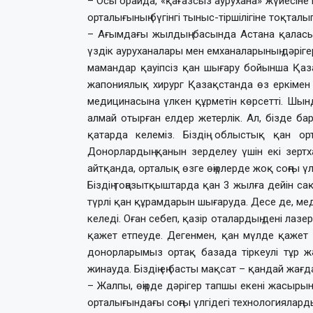
– Осы орайда, «қағазсыз аурухана» жүйесін
орталығының бүгінгі тыныс-тіршілігіне тоқталып
– Ағымдағы жылдың басында Астана қаласынд
үздік ауруханалары мен емханаларының дәріге
мамандар қауіпсіз қан шығару бойынша Қазақ
жапониялық хирург Қазақстанда өз еркімен қ
медицинасына үлкен құрметін көрсетті. Шын
алмай отырған елдер жетерлік. Ал, бізде ба
қатарда келеміз. Біздің облыстық қан орт
Донорлардың қанын зерделеу үшін екі зертх
айтқанда, орталық өзге өңірлерде жоқ соңғы ү
Біздің тоңазытқыштарда қан 3 жылға дейін с
түрлі қан құрамдарын шығаруда. Десе де, ме
келеді. Оған себеп, қазір оталардың дені лаз
қажет етпеуде. Дегенмен, қан мүлде қажет
донорларымыз ортақ базада тіркеулі тұр ж
жинауда. Біздің ең басты мақсат – қандай жағ
– Жалпы, өңірде дәрігер тапшы екені жасырын
орталығындағы соңғы үлгідегі технологиялардың