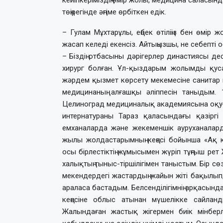
төңірегінде әңгіме өрбіткен едік.
– Гулам Мұхтарұлы, еңбек өті­ліңіз бен өмір
жасап келеді екенсіз. Ай­ты­ңыз­шы, не себепті 
– Біздің отбасыны дәрігерлер ди­нас­тиясы
хирург болған. Ұл-қыздарым жолымды қуса 
жәрдем қызмет көрсету ме­ке­ме­сіне санитар
медицинаның ал­ғаш­қы әліппесін таныдым.
Целиноград меди­ци­на­лық академиясына оқуғ
интернатураны Тараз қа­ла­сындағы қазірг
емханаларда жә­не же­ке­мен­шік ауру­ханаларда
жылы жолдас­та­рым­ның кеңесі бойынша «Ақ
осы бірлестіктің жұмысымен жүріп тұңғыш р
халықтың тыныс-тіршілігімен таныс­тым. Бір сө
ме­кендердегі жастардың жайын жіті ба­қылы
ара­ласа бастадым. Белсенділігімнің арқасынд
кеңесіне облыс атынан мүшелікке сайла
Жалындаған жастық жігер­мен биік мінбер