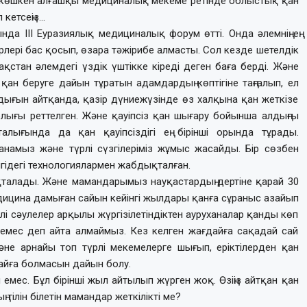
е көшкен алғашқы медициналық мекеме ретінде облыстық қан
 кетсеңіз…
а ІІІ Еуразиялық медициналық форум өтті. Онда әлемнің ең
рлері бас қосып, өзара тәжірибе алмасты. Сол кезде шетелдік
стан әлемдегі үздік үштікке кіреді деген баға берді. Және
ан беруге дайын тұратын адамдардың көптігіне таңғалып, ел
дығын айтқанда, қазір дүниежүзінде өз халқына қан жеткізе
рлығы реттелген. Және қауіпсіз қан шығару бойынша алдыңғы
алығында да қан қауіпсіздігі ең бірінші орында тұрады.
анамыз және түрлі сүзгілеріміз жұмыс жасайды. Бір сөзбен
лгідегі технологиялармен жабдықталған.
ақталады. Және мамандарымыз науқастардың дертіне қарай 30
дицина дамыған сайын кейінгі жылдары қанға сұраныс азайып
ерлі сәулелер арқылы жүргізілетіндіктен ауруханалар қанды көп
 емес деп айта алмаймыз. Кез келген жағдайға сақадай сай
әне арнайы топ түрлі мекемелерге шығып, еріктілерден қан
дайға болмасын дайын болу.
 емес. Бұл бірінші жыл айтылып жүрген жоқ. Өзіңіз айтқан қан
 тілін білетін мамандар жеткілікті ме?