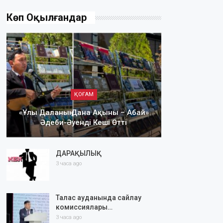
Көп Оқылғандар
ҚОҒАМ
«Ұлы Даланың Дана Ақыны – Абай»
Әдеби-Әуенді Кеші Өтті
ДАРАҚЫЛЫҚ
3 часа ago
Талас ауданында сайлау
комиссиялары…
3 часа ago