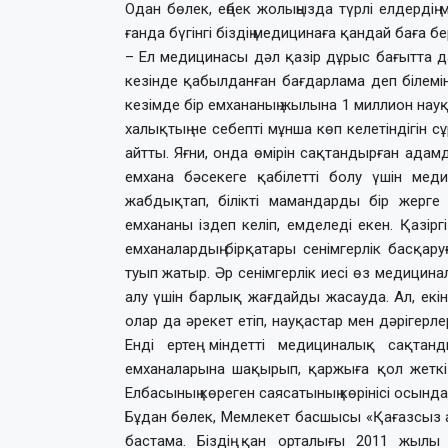
Одан бө­лек, ең­бек жо­лы­ңыз­да түрлі ел­дер­
ғанда бүгінгі біздің медицинаға қандай баға бер
– Ел медицинасы дәл қазір дұрыс бағытта д
кезінде қабылданған бағ­дар­ла­ма деп білем
кезімде бір емхананың жылына 1 миллион науқ
халықтың не себепті мұнша көп келетіндігін 
айтты. Яғни, онда өмірін сақтандырған адам
емхана бәсекеге қабілетті болу үшін меди
жабдықтап, білікті мамандарды бір жерг
емхананы іздеп келіп, емделеді екен. Қазірг
емханалардың бірқатары сенімгерлік басқар
туып жатыр. Әр сенімгерлік иесі өз медицин
алу үшін барлық жағдайды жасауда. Ал, екінш
олар да әрекет етіп, науқастар мен дәрігерл
Енді ертең міндетті медициналық сақта
емханаларына шақырып, қаржыға қол жеткізу
Елбасының көреген саясатының көрінісі осынд
Бұдан бөлек, Мемлекет бас­шысы «Қағазсыз а
бастама. Біздің қан орталығы 2011 жылы