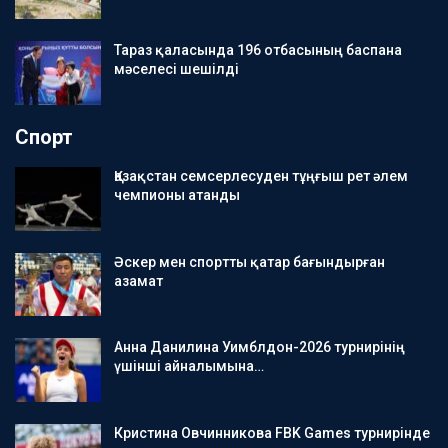
Тараз қаласында 196 отбасының баспана
мәселесі шешілді
Спорт
Қазақстан семсерлесуден тұңғыш рет әлем
чемпионы атанды
Әскер мен спортты қатар бағындырған
азамат
Анна Данилина Уимблдон-2026 турнирінің
үшінші айналымына…
Кристина Овчинникова FBK Games турнирінде