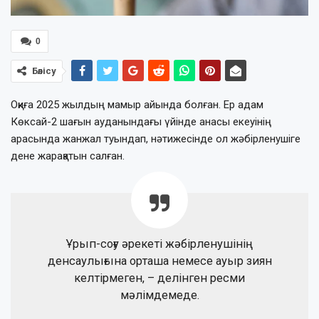
0
Бөлісу
Оқиға 2025 жылдың мамыр айында болған. Ер адам
Көксай-2 шағын ауданындағы үйінде анасы екеуінің
арасында жанжал туындап, нәтижесінде ол жәбірленушіге
дене жарақатын салған.
Ұрып-соғу әрекеті жәбірленушінің
денсаулығына орташа немесе ауыр зиян
келтірмеген, – делінген ресми
мәлімдемеде.