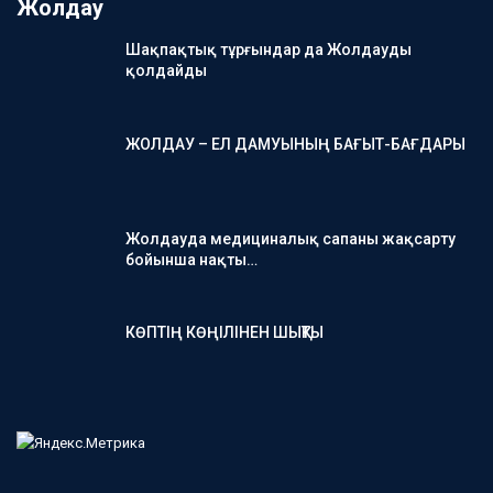
Жолдау
Шақпақтық тұрғындар да Жолдауды
қолдайды
ЖОЛДАУ – ЕЛ ДАМУЫНЫҢ БАҒЫТ-БАҒДАРЫ
Жолдауда медициналық сапаны жақсарту
бойынша нақты…
КӨПТІҢ КӨҢІЛІНЕН ШЫҚТЫ