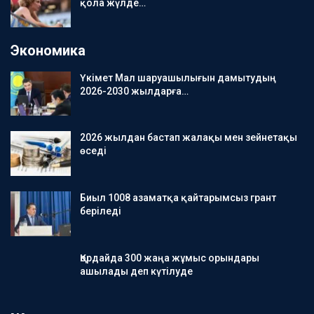
қола жүлде…
Экономика
Үкімет Мал шаруашылығын дамытудың
2026-2030 жылдарға…
2026 жылдан бастап жалақы мен зейнетақы
өседі
Биыл 1008 азаматқа қайтарымсыз грант
беріледі
Қордайда 300 жаңа жұмыс орындары
ашылады деп күтілуде