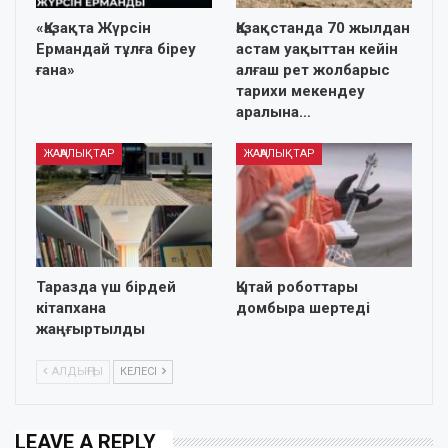
«Қазақта Жүрсін
Қазақстанда 70 жылдан
Ермандай тұлға біреу
астам уақыттан кейін
ғана»
алғаш рет жолбарыс
тарихи мекендеу
аралына…
ЖАҢАЛЫҚТАР
ЖАҢАЛЫҚТАР
Таразда үш бірдей
Қытай роботтары
кітапхана
домбыра шертеді
жаңғыртылды
АЛДЫҢҒЫ
КЕЛЕСІ
LEAVE A REPLY