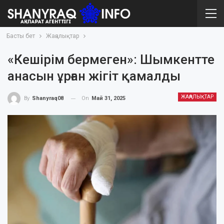
Басты бет
Жаңалықтар
«Кешірім бермеген»: Шымкентте
анасын ұрған жігіт қамалды
ЖАҢАЛЫҚТАР
On
Май 31, 2025
By
Shanyraq08