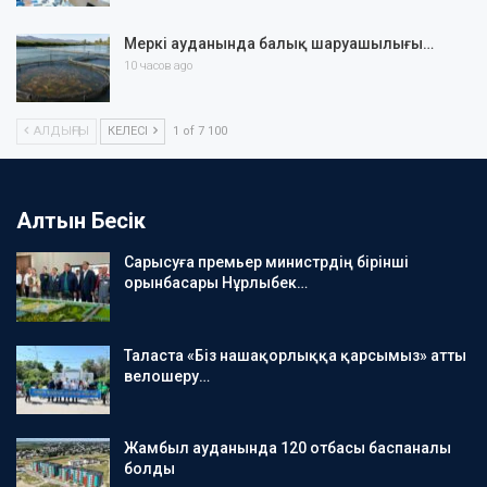
Меркі ауданында балық шаруашылығы…
10 часов ago
АЛДЫҢҒЫ
КЕЛЕСІ
1 of 7 100
Алтын Бесік
Сарысуға премьер министрдің бірінші
орынбасары Нұрлыбек…
Таласта «Біз нашақорлыққа қарсымыз» атты
велошеру…
Жамбыл ауданында 120 отбасы баспаналы
болды