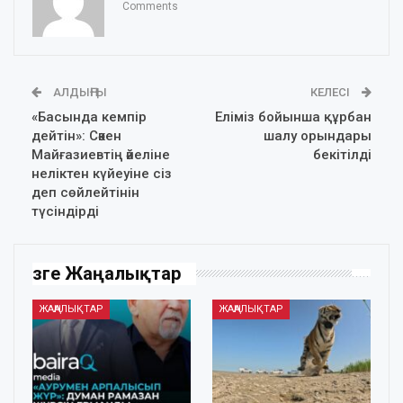
Comments
АЛДЫҢҒЫ
КЕЛЕСІ
«Басында кемпір
Еліміз бойынша құрбан
дейтін»: Сәкен
шалу орындары
Майғазиевтің әйеліне
бекітілді
неліктен күйеуіне сіз
деп сөйлейтінін
түсіндірді
Өзге Жаңалықтар
ЖАҢАЛЫҚТАР
ЖАҢАЛЫҚТАР