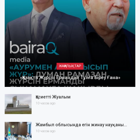
ЖАҢАЛЫҚТАР
«Қазақта Жүрсін Ермандай Тұлға Біреу Ғана»
Қасиетті Жуалым
10 часов ago
Жамбыл облысында егін жинау науқаны…
10 часов ago