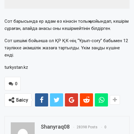
Сот барысында ер адам өз кінәсін толық мойындап, кешірім
сұраған, алайда анасы оны кешірмейтінін білдірген.
Сот шешімі бойынша ол ҚР ҚК-нің “Ұрып-соғу” бабымен 12
тәулікке әкімшілік жазаға тартылды. Үкім заңды күшіне
енді.
turkystan.kz
0
Бөлісу
Shanyraq08
28398 Posts
0