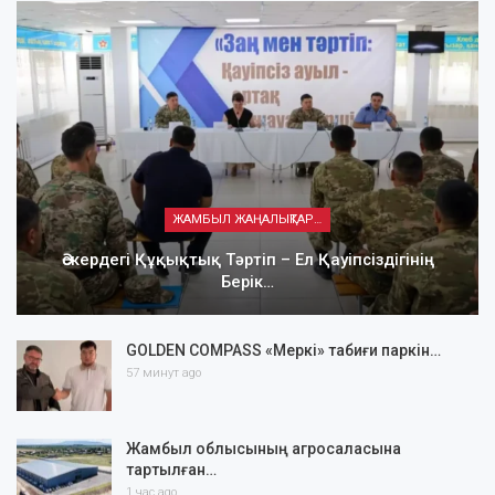
ЖАМБЫЛ ЖАҢАЛЫҚТАРЫ
Әскердегі Құқықтық Тәртіп – Ел Қауіпсіздігінің
Берік…
GOLDEN COMPASS «Меркі» табиғи паркін…
57 минут ago
Жамбыл облысының агросаласына
тартылған…
1 час ago