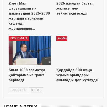
Үкімет Мал
2026 жылдан бастап
шаруашылығын
жалақы мен
дамытудың 2026-2030
зейнетақы өседі
жылдарға арналған
кешенді
жоспарының…
ЭКОНОМИКА
АЙМАҚ
Биыл 1008 азаматқа
Қордайда 300 жаңа
қайтарымсыз грант
жұмыс орындары
беріледі
ашылады деп күтілуде
АЛДЫҢҒЫ
КЕЛЕСІ