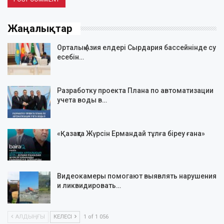
Жаңалықтар
Орталық Азия елдері Сырдария бассейнінде су
есебін…
Разработку проекта Плана по автоматизации
учета воды в…
«Қазақта Жүрсін Ермандай тұлға біреу ғана»
Видеокамеры помогают выявлять нарушения
и ликвидировать…
АЛДЫҢҒЫ
КЕЛЕСІ
1 of 1 056