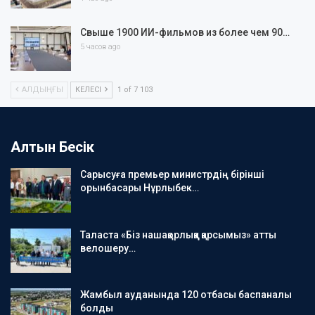
Свыше 1900 ИИ-фильмов из более чем 90…
5 часов ago
АЛДЫҢҒЫ
КЕЛЕСІ
1 of 7 103
Алтын Бесік
Сарысуға премьер министрдің бірінші
орынбасары Нұрлыбек…
Таласта «Біз нашақорлыққа қарсымыз» атты
велошеру…
Жамбыл ауданында 120 отбасы баспаналы
болды