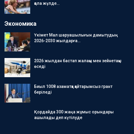
қола жүлде…
Экономика
Үкімет Мал шаруашылығын дамытудың
2026-2030 жылдарға…
2026 жылдан бастап жалақы мен зейнетақы
өседі
Биыл 1008 азаматқа қайтарымсыз грант
беріледі
Қордайда 300 жаңа жұмыс орындары
ашылады деп күтілуде