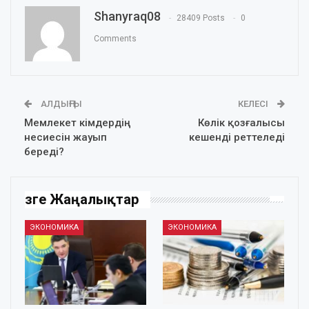
Shanyraq08
28409 Posts
0
Comments
АЛДЫҢҒЫ
КЕЛЕСІ
Мемлекет кімдердің
Көлік қозғалысы
несиесін жауып
кешенді реттеледі
береді?
Өзге Жаңалықтар
ЭКОНОМИКА
ЭКОНОМИКА