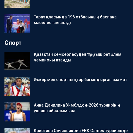
Тараз қаласында 196 отбасының баспана
мәселесі шешілді
Спорт
Қазақстан семсерлесуден тұңғыш рет әлем
чемпионы атанды
Әскер мен спортты қатар бағындырған азамат
Анна Данилина Уимблдон-2026 турнирінің
үшінші айналымына…
Кристина Овчинникова FBK Games турнирінде