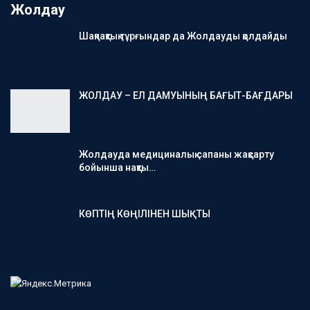
Жолдау
Шақпақтық тұрғындар да Жолдауды қолдайды
ЖОЛДАУ – ЕЛ ДАМУЫНЫҢ БАҒЫТ-БАҒДАРЫ
Жолдауда медициналық сапаны жақсарту
бойынша нақты…
КӨПТІҢ КӨҢІЛІНЕН ШЫҚТЫ