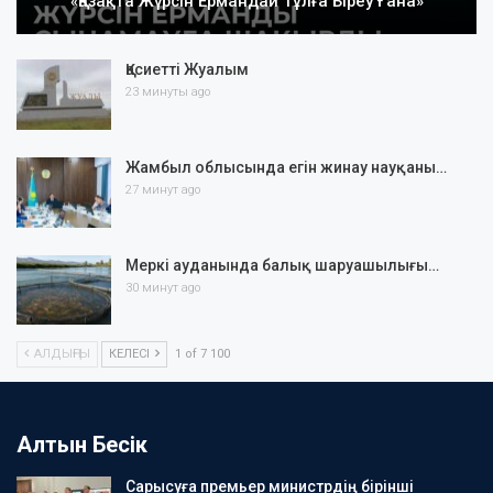
«Қазақта Жүрсін Ермандай Тұлға Біреу Ғана»
Қасиетті Жуалым
23 минуты ago
Жамбыл облысында егін жинау науқаны…
27 минут ago
Меркі ауданында балық шаруашылығы…
30 минут ago
АЛДЫҢҒЫ
КЕЛЕСІ
1 of 7 100
Алтын Бесік
Сарысуға премьер министрдің бірінші