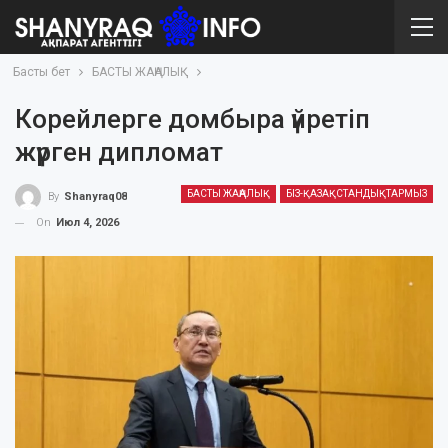
Басты бет
БАСТЫ ЖАҢАЛЫҚ
Корейлерге домбыра үйретіп
жүрген дипломат
БАСТЫ ЖАҢАЛЫҚ
БІЗ-ҚАЗАҚСТАНДЫҚТАРМЫЗ
By
Shanyraq08
On
Июл 4, 2026