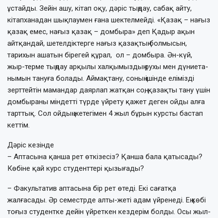
ұстайды. Зейін ашу, кітап оқу, дәріс тыңдау, сабақ айту,
кітапханадан шықпаумен ғана шек­телмейді. «Қазақ – нағыз
қазақ емес, нағыз қа­зақ – домбыра» деп Қадыр ақын
айтқан­дай, шетелдіктерге нағыз қазақтың бол­мысын,
тарихын ашатын бірегей құрал, ол – домбыра. Ән-күй,
жыр-терме тыңдау арқылы халқы­мыз­дың рухы мен дүние­та­
нымын тануға болады. Аймақтану, соның ішінде елімізді
зерттейтін мамандар даяр­лап жатқан соң, қазақты тану үшін
дом­быраны міндетті түрде үйрету қажет деген ойды алға
тарт­тық. Сол ойдың жетегімен 4 жыл бұрын курсты бастап
кеттім.
Дәріс кезінде
– Аптасына қанша рет өткізесіз? Қан­ша бала қатысады?
Көбіне қай курс студенттері қызығады?
– Факультатив аптасына бір рет өтеді. Екі сағатқа
жалғасады. Әр семестрде алты-жеті адам үйренеді. Ең көбі
тоғыз студент­ке дейін үйреткен кездерім болды. Осы жыл­