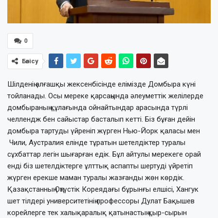
0
Бөлісу
Шілденің алғашқы жексенбісінде елімізде Домбыра күні
тойланады. Осы мереке қарсаңында әлеуметтік желілерде
домбыраның құлағында ойнайтындар арасында түрлі
челлендж бен сайыстар басталып кетті. Біз бұған дейін
домбыра тартуды үйреніп жүрген Нью-Йорк қаласы мен
Чили, Аустралия елінде тұратын шетелдіктер туралы
сұхбаттар легін шығарған едік. Бұл айтулы мерекеге орай
енді біз шетелдіктерге ұлттық аспапты шертуді үйретіп
жүрген ерекше маман туралы жазғанды жөн көрдік.
Қазақстанның Оңтүстік Кореядағы бұрынғы елшісі, Хангук
шет тілдері университетінің профессоры Дулат Бақышев
корейлерге тек халықаралық қатынастың қыр-сырын