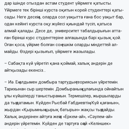
дар ішінде отыздан астам студент үйір­­­меге қатысты.
Үйірмеге тек бірінші курс­та оқитын корей студенттері қаты­
са­ды. Неге десеңіз, оларда сол уақытта ғана бос уақыт бар,
одан кейінгі курста оқу жүйе­­­сі қиындай түсіп, қатыса
алмай қала­ды. Десе де, университет табалдырығын ат­та­
ған бірінші курс студенттеріне алға­шын­­да бәрі қызық қой.
Оған қоса, үйірме бол­­ған соң ешкім оларды міндеттей ал­
май­ды. Өздері қызығып, үйірмеге жазы­ла­ды.
– Сабақта күй үйретіп қана қой­май, халық әндерін де
айтқызады екен­сіз…
– Иә. Ең алдымен домбыра тартудың теориясын үйретемін.
Тарихынан сыр шер­­темін. Домбыраның құлағында ойнай­тын
ұлы күйшілерді таныстырамын. Тер­ме­шілер, жыршыларды
да тыңдатамын. Күйден Рысбай Ғабдиевтің «Күй қағанын»,
жырдан «Қырымның қырық батырын» жақсы тыңдайды.
Халық әндерінен айтуға жеңіл «Еркем-ай», «Сәулем-ай»
әндерін үйретемін. Күйден де тартуға оңай «Келін­шек»