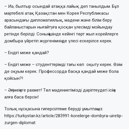
– Иә, былтыр осындай атаққа лайық деп танылдым. Бұл
мәртебелі атақ Қазақ­стан мен Корея Респуб­ли­ка­сы
арасындағы дипломатиялық, мәдени және білім беру
байланыстарын нығайтуға қосқан үлесім­ді мойындау
ретінде берілді. Соның ішінде кейінгі төрт жыл корейлерге
домбыра үй­ре­тіп жүргенімнің де үлесі ескерілсе керек.
– Ендігі меже қандай?
– Ендігі меже – студенттерімді тағы көп оқыту керек. Өзім
де оқуым керек. Про­­­­фессорда басқа қандай меже бола
қойсын?!
– Әңгімеңізге рахмет! Төл мәдение­ті­міз­ді дәріптеудегі ісіңіз
алға баса бер­сін!
Толық нұсқасына гиперсілтеме беруді ұмытпаңыз:
https://turkystan.kz/article/283991-koreilerge-dombyra-uiretip-
zurgen-diplomat