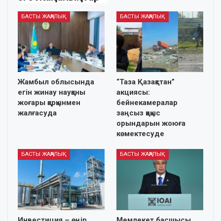
БАСТЫ ЖАҢАЛЫҚ
БАСТЫ ЖАҢАЛЫҚ
Жамбыл облысында
“Таза Қазақстан”
егін жинау науқаны
акциясы:
жоғары қарқынмен
бейнекамералар
жалғасуда
заңсыз қоқыс
орындарын жоюға
көмектесуде
БАСТЫ ЖАҢАЛЫҚ
БАСТЫ ЖАҢАЛЫҚ
Инвестиция – өңір
Мемлекет басшысы