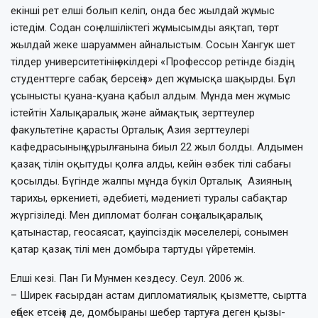
екінші рет елші болып ке­ліп, онда бес жыл­дай жұмыс
істедім. Содан соң елшіліктегі жұ­мысымды аяқтап, төрт
жылдай жеке шаруаммен айналыстым. Сосын Хангук шет
тілдер университетінің өкілдері «Про­фессор ретінде біздің
сту­дент­терге сабақ бер­сеңіз» деп жұмысқа шақырды. Бұл
ұсы­нысты қуана-қуана қабыл алдым. Мұн­да мен жұмыс
істейтін Халықаралық және ай­мақтық зерттеулер
факультетіне қарасты Орта­лық Азия зерт­теулері
кафедрасының құрыл­ғанына биыл 22 жыл болды. Алдымен
қа­зақ тілін оқы­туды қолға алды, кейін өзбек тілі саба­ғы
қосылды. Бүгінде жалпы мұн­да бүкіл Орталық Азияның
тарихы, өр­­­кениеті, әде­биеті, мәдениеті туралы са­бақ­тар
жүр­гізіледі. Мен дипломат бол­ған соң ха­лық­аралық
қатынастар, геосаясат, қауіп­сіздік мәселелері, сонымен
қатар қа­зақ тілі мен домбыра тартуды үйретемін.
Елші кезі. Пан Ги Мунмен кездесу. Сеул. 2006 ж.
– Ширек ғасырдан астам диплома­тия­лық қызметте, сыртта
еңбек ет­сеңіз де, домбыраны шебер тартуға де­­ген қы­зы­