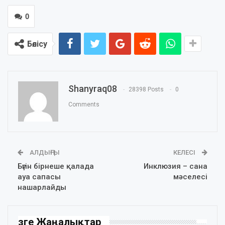
0
Бөлісу
Shanyraq08
28398 Posts
0
Comments
АЛДЫҢҒЫ
КЕЛЕСІ
Бүгін бірнеше қалада
Инклюзия – сана
ауа сапасы
мәселесі
нашарлайды
Өзге Жаңалықтар