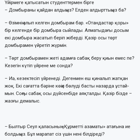
Үйірмеге қатысатын студенттермен бірге
– Домбыраны қайдан алдыңыз? Ел­ден алдырттыңыз ба?
– Өзімнің алып келген домбырам бар. «Отан­дастар қоры»
бір келгенде бір дом­быра сыйлады. Алматыдағы досым
екі дом­быра жасатып беріп жіберді. Қазір осы төрт
домбырамен үйретіп жүрмін.
– Төрт домбырамен жеті адамға са­бақ беру қиын емес пе?
Кезегін кү­тіп үйрене ме сонда?
– Иә, кезектесіп үйренеді. Деген­мен еш қи­налып жатқан
жоқ. Екі сағатта бәріне көңіл бөлуді басты назарда ұстай­
мын. Соң­ғы сабақ осы дүй­сен­­біде аяқталды. Қа­зір бізде –
жазғы демалыс.
– Былтыр Сеул қала­сы­ның «Құр­мет­ті аза­ма­ты» атағына ие
болдыңыз. Бұл марапат сіз үшін нені білдіреді?