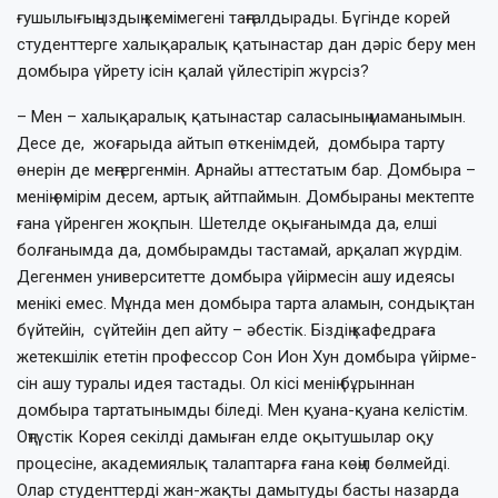
ғушылығыңыздың кемі­ме­гені таң­ғалдырады. Бүгінде корей
студенттерге ха­лықаралық қатынастар дан дәріс беру мен
дом­бы­ра үйрету ісін қалай үйлестіріп жүр­сіз?
– Мен – халықаралық қатынастар са­ла­­сының маманымын.
Десе де, жоғарыда ай­­тып өткенімдей, домбыра тарту
өнерін де меңгергенмін. Арнайы аттестатым бар. Домбыра –
менің өмірім десем, артық айт­паймын. Домбыраны мектепте
ғана үйренген жоқпын. Шетелде оқығанымда да, елші
болғанымда да, домбырамды тас­та­май, арқалап жүрдім.
Дегенмен универ­си­тетте домбыра үйірмесін ашу идеясы
ме­ні­кі емес. Мұнда мен домбыра тарта ала­мын, сондықтан
бүйтейін, сүйтейін деп айту – әбестік. Біздің кафедраға
жетекшілік ететін про­фессор Сон Ион Хун домбыра үйірме­
сін ашу туралы идея тас­тады. Ол кісі менің бұрыннан
домбыра тартатынымды біледі. Мен қуана-қуана келістім.
Оңтүстік Корея секілді дамыған елде оқытушылар оқу
процесіне, акаде­мия­лық талаптарға ғана көңіл бөлмейді.
Олар студенттерді жан-жақ­ты дамытуды басты назарда