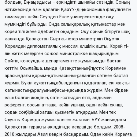
болдық. Ең маңыздысы – еркіндікті шы­найы сезіндік. Соның
нәтижесінде өзім қа­лаған ҚазҰУ-дің экономика факуль­те­тін
тәмамдап, кейін Сеулдегі Ёнсе уни­вер­­­­ситетінде оқу
мүмкіндігі бұйырды. Он­да халықаралық қатынастар мен
корей тілі және әдебиетін оқыдым. Оқу орнын бі­тіруге шақ
қалғанда Қазақстан Сыртқы іс­тер министрлігі Оңтүстік
Кореядан дип­ломатиялық миссия, елшілік ашты. Корей ті­
лін жетік меңгерген соң сол министр­лікке шақырылдым.
Сөйтіп, консулдық департаментте жұмысымды бастап
кеттім. Осылайша, мұнда Қа­зақстанның Оңтүстік Кореямен
ара­сын­дағы қарым-қатынасы­ның қаланған сә­тінен бастап
жүрмін. Бүкіл құжаттың қа­былдануын қадағалап, екі жақты
қатынастың құралуы­ның басы-қасында жүрдім. Мен бірден
елші болған жоқпын, саты-сатыдан өтіп, алдымен
референт, сосын атташе, кейін үшінші, одан кейін екінші,
содан соң бірінші хатшы қызметін атқардым. Мен тек
Оңтүстік Кореяда жұмыс істеген жоқ­пын. БҰҰ жанындағы
Қазақстан тұрақты өкіл­дігінде кеңесші де болдым. 2008-
2010 жыл­дары Азия кеңесін басқардым. Одан кейін Кореяға