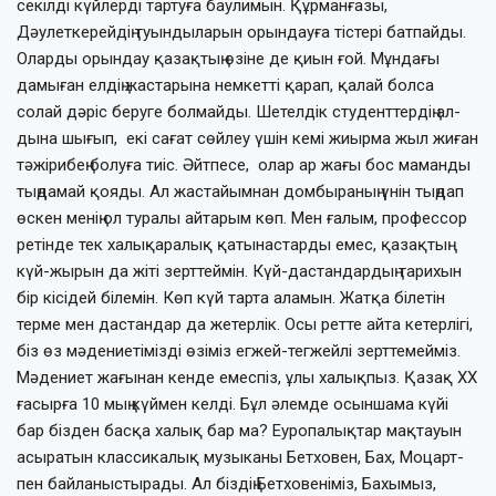
секілді күйлерді тартуға баулимын. Құрманғазы,
Дәулеткерейдің туынды­ларын орындауға тістері батпайды.
Олар­ды орындау қазақтың өзіне де қиын ғой. Мұндағы
дамыған елдің жастарына нем­кетті қарап, қалай болса
солай дәріс беруге болмайды. Шетелдік студенттердің ал­
дына шығып, екі сағат сөйлеу үшін кемі жиыр­ма жыл жиған
тәжірибең болуға тиіс. Әйтпесе, олар ар жағы бос маманды
тың­­дамай қояды. Ал жастайымнан дом­быра­ның үнін тыңдап
өскен менің ол тура­лы айтарым көп. Мен ғалым, профес­сор
ретінде тек халықаралық қатынастар­ды емес, қазақтың
күй-жырын да жіті зерттеймін. Күй-дастандардың тарихын
бір кісідей білемін. Көп күй тарта аламын. Жатқа білетін
терме мен дастандар да жетер­лік. Осы ретте айта кетерлігі,
біз өз мә­дениетімізді өзіміз егжей-тегжейлі зерт­темейміз.
Мәдениет жағынан кенде емес­піз, ұлы халықпыз. Қазақ ХХ
ғасырға 10 мың күймен келді. Бұл әлемде осыншама күйі
бар бізден басқа халық бар ма? Еуропалықтар мақтауын
асыратын клас­сикалық музыканы Бетховен, Бах, Моцарт­
пен байланыстырады. Ал біздің Бетховені­міз, Бахымыз,