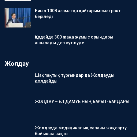
Биыл 1008 азаматқа қайтарымсыз грант
беріледі
Қордайда 300 жаңа жұмыс орындары
ашылады деп күтілуде
Жолдау
Шақпақтық тұрғындар да Жолдауды
қолдайды
ЖОЛДАУ – ЕЛ ДАМУЫНЫҢ БАҒЫТ-БАҒДАРЫ
Жолдауда медициналық сапаны жақсарту
бойынша нақты…