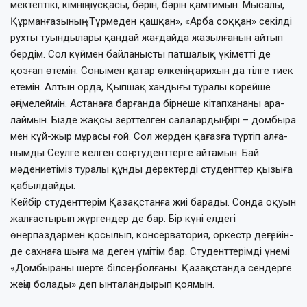
мектептікі, кімнің нұсқасы, бәрін, бә­рін қамтимын. Мысалы,
Құрманғазының «Түрмеден қашқан», «Арба соққан» секілді
рухты туындылары қандай жағдайда жа­зылғанын айтып
бердім. Сол күймен бай­ланысты патшалық үкіметті де
қозғап өте­мін. Сонымен қатар өлкенің тарихын да тілге тиек
етемін. Алтын орда, Қыпшақ хандығы туралы корейше
әңгімелеймін. Аста­наға барғанда бірнеше кітапхананы ара­
лаймын. Бізде жақсы зерттелген сала­лардың бірі – домбыра
мен күй-жыр мұ­ра­­сы ғой. Сол жерден қағазға түртіп ал­ға­­
ным­ды Сеулге келген соң студенттерге ай­та­мын. Бай
мәдениетіміз туралы құнды де­ректерді студенттер қызыға
қабылдай­ды.
Кейбір студенттерім Қазақстанға жиі бара­ды. Сонда оқуын
жалғастырып жүр­ген­дер де бар. Бір күні елдегі
өнерпаздармен қо­сылып, консерватория, оркестр дең­гейін­
де сахнаға шыға ма деген үмітім бар. Студенттерімді үнемі
«Домбыраны шерте біл­сең, болғаны. Қазақстанда сендерге
жеңіл болады» деп ынталандырып қоя­мын.