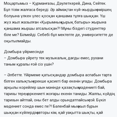
Моцартымыз – Құрманғазы, Дәулеткерей, Дина, Сейтек.
Бұл тізім жал­ғаса береді. Әр аймақтан күй-жырдың өміршең
болуына үлкен үлес қосқан қан­шама тұлға шыққан. Үш
жүз жыл жазыл­ған «Қырымның қырық батыры» жырына
қаншама жыршы атсалысқан?! Мұны біздегі студенттер
біле ме? Білмейді. Себебі бұл мектепте де, университетте де
оқытыл­май­ды.
Домбыра үйірмесінде
– Домбыра үйрету тек музыкалық дағды емес, рухани
таным құралы ғой сіз үшін?
– Әлбетте. Үйірмеме қатысқандар дом­быра аспабын тарта
білген халықтың ерекше қасиеті бар екенін ұғады. Домбыра
арқылы корейлер шын мәнінде қазақтың мәдениеті бай,
тарихы терең, өркениеті жо­ғары екенін таниды. Жалпы, күйдің
тари­хын айтпай, оны бет алды орындат­пай­сың ғой. Бүкіл
мәдениет сонда емес пе?! Бәленбай мың жыл бұрын
шыққан күйлердің авторы кім, қай уақытта шықты, қай