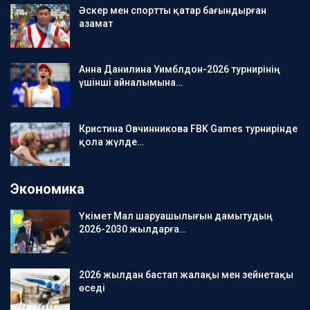
Әскер мен спортты қатар бағындырған
азамат
Анна Данилина Уимблдон-2026 турнирінің
үшінші айналымына…
Кристина Овчинникова FBK Games турнирінде
қола жүлде…
Экономика
Үкімет Мал шаруашылығын дамытудың
2026-2030 жылдарға…
2026 жылдан бастап жалақы мен зейнетақы
өседі