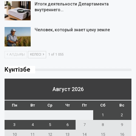
Итоги деятельности Департамента
внутреннего…
Человек, который знает цену земле
АЛДЫҢҒЫ
КЕЛЕСІ
1 of 1 055
Күнтізбе
Август 2026
Пн
Вт
Ср
Чт
Пт
Сб
Вс
1
2
3
4
5
6
7
8
9
10
11
12
13
14
15
16