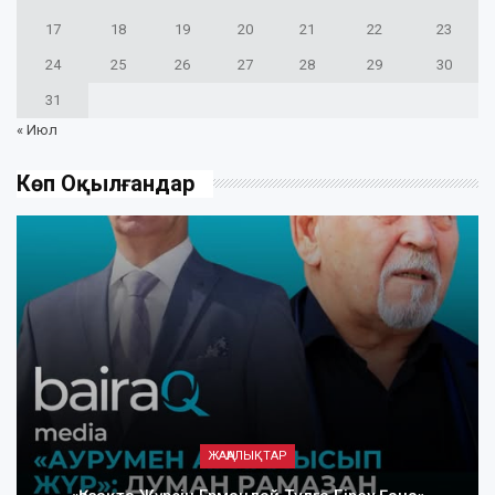
17
18
19
20
21
22
23
24
25
26
27
28
29
30
31
« Июл
Көп Оқылғандар
ЖАҢАЛЫҚТАР