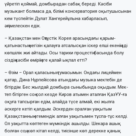
үйретіп қоймай, домбырадан сабақ береді. Кәсіби
музыкант болмаса да, білімі консерватория оқытушысынан
кем түспейтін Дулат Хангерейұлына хабарласып,
әңгімелескен едік.
– Қазақстан мен Оңтүстік Корея ара­сындағы қарым-
қатынастың не­гізін қалауға атсалысқан іскер елші еке­ніңізді
көпшілік жиі айтады. Осы тарихи про­цес­тің басында болу
сіздің кәсіби өмі­ріңіз­ге қалай ықпал етті?
– Өзім – Орал қаласының тумасымын. Он­дағы лицеймен
қатар, Дина Нұрпейі­сова атындағы музыка мектебін де
бітір­дім. Бес жылдай домбыра сыныбында оқы­дым. Мек­
теп бітірген соң сол кезде Киров аты­мен аталған ҚазҰУ-ға
оқуға тапсырған едім, алайда түсе алмай, екі жылға
әскерге кетіп қалдым. Әскерден оралған уақытым
Қазақстанның егемендік алған уақытымен тұспа-тұс келді.
Ол уақытта көптеген мүм­кін­дік ашылды. Шекара ашық
болған соң, көп кітап келді, тиісінше көп дерекке қа­нық