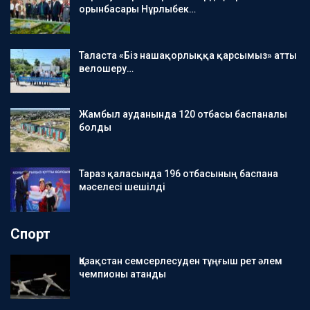
орынбасары Нұрлыбек…
Таласта «Біз нашақорлыққа қарсымыз» атты
велошеру…
Жамбыл ауданында 120 отбасы баспаналы
болды
Тараз қаласында 196 отбасының баспана
мәселесі шешілді
Спорт
Қазақстан семсерлесуден тұңғыш рет әлем
чемпионы атанды