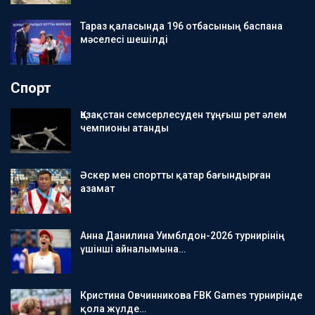
Тараз қаласында 196 отбасының баспана
мәселесі шешілді
Спорт
Қазақстан семсерлесуден тұңғыш рет әлем
чемпионы атанды
Әскер мен спортты қатар бағындырған
азамат
Анна Данилина Уимблдон-2026 турнирінің
үшінші айналымына…
Кристина Овчинникова FBK Games турнирінде
қола жүлде…