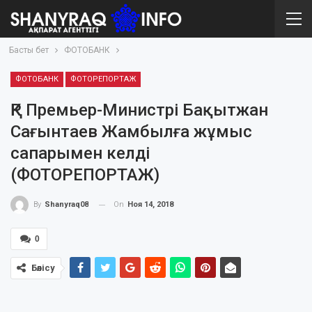
Басты бет
ФОТОБАНК
ФОТОБАНК
ФОТОРЕПОРТАЖ
ҚР Премьер-Министрі Бақытжан
Сағынтаев Жамбылға жұмыс
сапарымен келді
(ФОТОРЕПОРТАЖ)
On
Ноя 14, 2018
By
Shanyraq08
0
Бөлісу