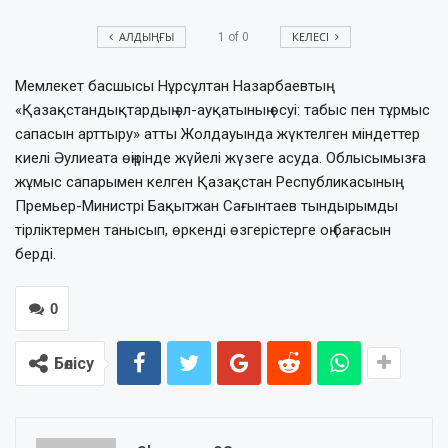
АЛДЫҢҒЫ
КЕЛЕСІ
1
of
0
Мемлекет басшысы Нұрсұлтан Назарбаевтың
«Қазақстандықтардың әл-ауқатының өсуі: табыс пен тұрмыс
сапасын арттыру» атты Жолдауында жүктелген міндеттер
киелі Әулиеата өңірінде жүйелі жүзеге асуда. Облысымызға
жұмыс сапарымен келген Қазақстан Республикасының
Премьер-Министрі Бақытжан Сағынтаев тындырымды
тірліктермен танысып, өркенді өзгерістерге оң бағасын
берді.
0
Бөлісу