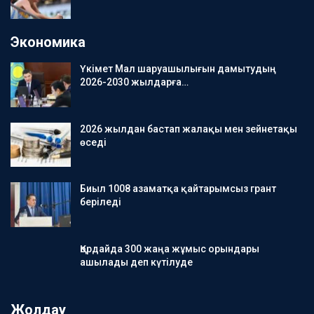
Экономика
Үкімет Мал шаруашылығын дамытудың
2026-2030 жылдарға…
2026 жылдан бастап жалақы мен зейнетақы
өседі
Биыл 1008 азаматқа қайтарымсыз грант
беріледі
Қордайда 300 жаңа жұмыс орындары
ашылады деп күтілуде
Жолдау