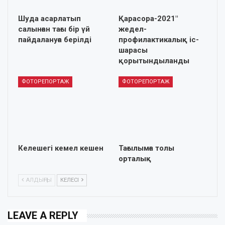
Шуда асарлатып
Қарасора-2021″
салынған тағы бір үй
жедел-
пайдалануға берілді
профилактикалық іс-
шарасы
қорытындыланды
ФОТОРЕПОРТАЖ
ФОТОРЕПОРТАЖ
Келешегі кемел кешен
Тағылымға толы
орталық
АЛДЫҢҒЫ
КЕЛЕСІ
LEAVE A REPLY