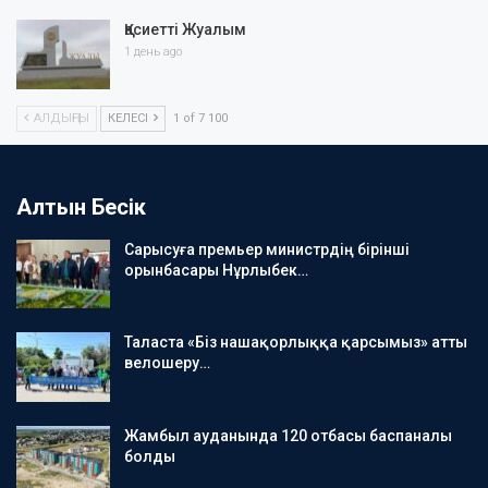
Қасиетті Жуалым
1 день ago
АЛДЫҢҒЫ
КЕЛЕСІ
1 of 7 100
Алтын Бесік
Сарысуға премьер министрдің бірінші
орынбасары Нұрлыбек…
Таласта «Біз нашақорлыққа қарсымыз» атты
велошеру…
Жамбыл ауданында 120 отбасы баспаналы
болды