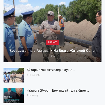
ҚОҒАМ
Возвращённые Активы – На Благо Жителей Села:
В…
Қайтарылған активтер – ауыл…
5 часов ago
«Қазақта Жүрсін Ермандай тұлға біреу…
1 день ago