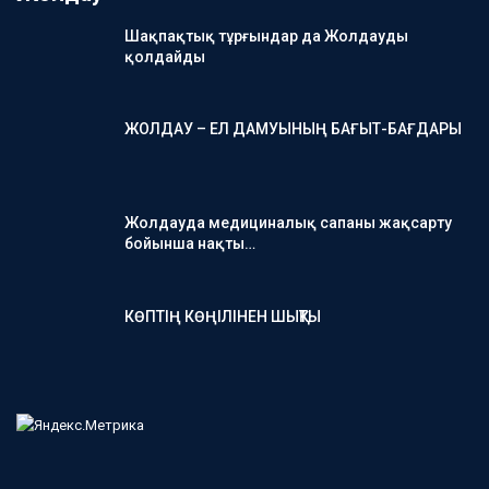
Шақпақтық тұрғындар да Жолдауды
қолдайды
ЖОЛДАУ – ЕЛ ДАМУЫНЫҢ БАҒЫТ-БАҒДАРЫ
Жолдауда медициналық сапаны жақсарту
бойынша нақты…
КӨПТІҢ КӨҢІЛІНЕН ШЫҚТЫ