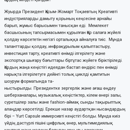
Жуырда Президент Қасым-Жомарт Тоқаевтың Креативті
индустрияларды дамыту қорының кеңсесіне арнайы
барып, жұмыс барысымен танысқан еді. Мемлекет
басшысының тапсырмасымен құрылған Қор салаға жүйелі
қолдау көрсететін негізгі орталыққа айналуға тиіс. Мұнда
талант­тар­ды қолдау, инфрақұрылым қалыптас­тыру,
инвестиция тарту, креативті өнімді ілгерілету және
экспортқа шығару бағыт­тары біртұтас жүйеге біріктіріледі.
Қордың жаңа кеңістігі идеядан бастап өндіріс пен өнімді
нарықта ілгерілетуге дейінгі толық циклді қамтитын
шоурум форматында та-
н­ыс­тырылды. Президентке зергерлік және ағаш өңдеу
шеберханалары, музыкалық кеңістіктер, кілем өнері залы,
суретшілер залы және fashion-аймақ сынды тақырып­тық
алаңдар көрсетілді. Ерекше назар аудар­т­қан нысандардың
бірі – Yurt Capsule иммерсивті кеңістігі болды. Мұнда киіз
үйдің дәстүрлі пішіні цифрлық өнер, муль­тимедиялық
контент және мәдени баяндау арқылы заманауи