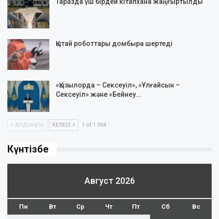
Таразда үш бірдей кітапхана жаңғыртылды
Қытай роботтары домбыра шертеді
«Қызылорда – Сексеуіл», «Ұлғайсын –
Сексеуіл» және «Бейнеу…
АЛДЫҢҒЫ
КЕЛЕСІ
1 of 1 054
Күнтізбе
Август 2026
Пн
Вт
Ср
Чт
Пт
Сб
Вс