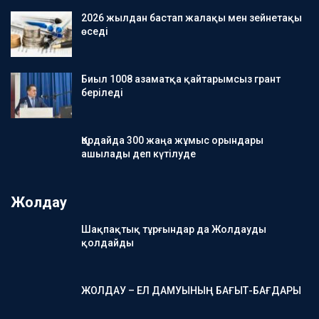
2026 жылдан бастап жалақы мен зейнетақы
өседі
Биыл 1008 азаматқа қайтарымсыз грант
беріледі
Қордайда 300 жаңа жұмыс орындары
ашылады деп күтілуде
Жолдау
Шақпақтық тұрғындар да Жолдауды
қолдайды
ЖОЛДАУ – ЕЛ ДАМУЫНЫҢ БАҒЫТ-БАҒДАРЫ