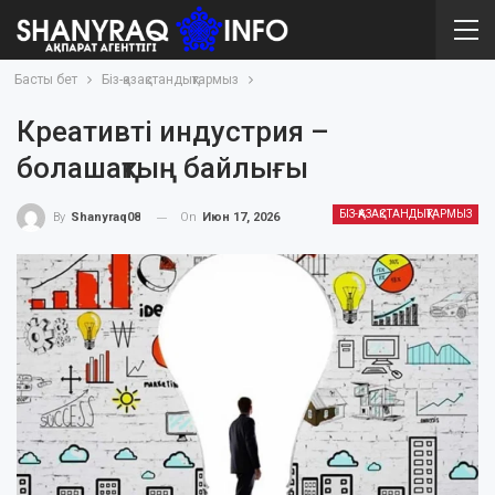
Басты бет
Біз-қазақстандықтармыз
Креативті индустрия –
болашақтың байлығы
БІЗ-ҚАЗАҚСТАНДЫҚТАРМЫЗ
On
Июн 17, 2026
By
Shanyraq08