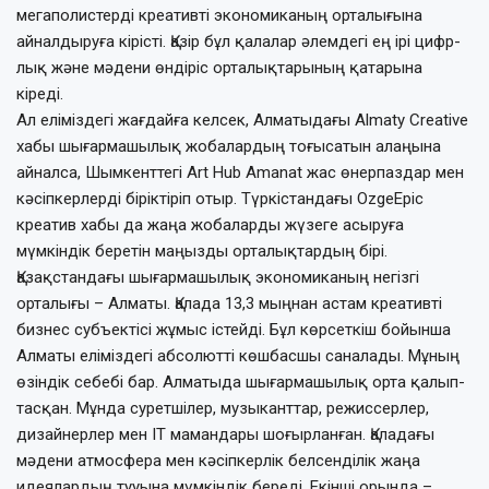
мегаполистерді креативті экономиканың орталығына
айналдыруға кірісті. Қазір бұл қалалар әлемдегі ең ірі цифр­
лық және мәдени өндіріс орталық­тарының қатарына
кіреді.
Ал еліміздегі жағдайға келсек, Алматы­дағы Almaty Creative
хабы шығармашылық жобалардың тоғысатын алаңына
айналса, Шымкенттегі Art Hub Amanat жас өнерпаз­дар мен
кәсіпкерлерді біріктіріп отыр. Түркістандағы OzgeEpic
креатив хабы да жаңа жобаларды жүзеге асыруға
мүмкіндік беретін маңызды орталықтардың бірі.
Қазақстандағы шығармашылық эконо­ми­каның негізгі
орталығы – Алматы. Қалада 13,3 мыңнан астам креативті
бизнес субъектісі жұмыс істейді. Бұл көрсеткіш бойынша
Алматы еліміздегі абсолютті көшбасшы саналады. Мұның
өзіндік себебі бар. Алматыда шығармашылық орта қалып­
тасқан. Мұнда суретшілер, музыканттар, ре­жис­серлер,
дизайнерлер мен ІТ маман­дары шоғырланған. Қаладағы
мәдени ат­мос­фера мен кәсіпкерлік белсенділік жаңа
идеялардың тууына мүмкіндік береді. Екінші орында –