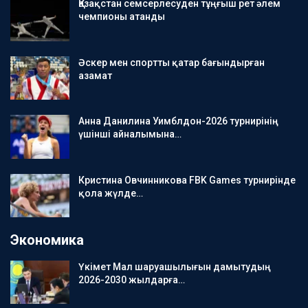
Қазақстан семсерлесуден тұңғыш рет әлем
чемпионы атанды
Әскер мен спортты қатар бағындырған
азамат
Анна Данилина Уимблдон-2026 турнирінің
үшінші айналымына…
Кристина Овчинникова FBK Games турнирінде
қола жүлде…
Экономика
Үкімет Мал шаруашылығын дамытудың
2026-2030 жылдарға…