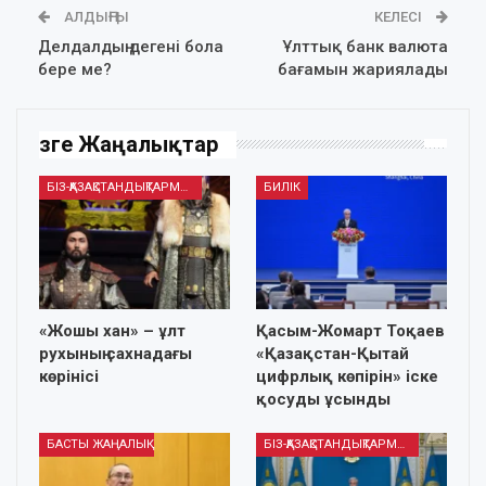
АЛДЫҢҒЫ
КЕЛЕСІ
Делдалдың дегені бола
Ұлттық банк валюта
бере ме?
бағамын жариялады
Өзге Жаңалықтар
БІЗ-ҚАЗАҚСТАНДЫҚТАРМЫЗ
БИЛІК
«Жошы хан» – ұлт
Қасым-Жомарт Тоқаев
рухының сахнадағы
«Қазақстан-Қытай
көрінісі
цифрлық көпірін» іске
қосуды ұсынды
БАСТЫ ЖАҢАЛЫҚ
БІЗ-ҚАЗАҚСТАНДЫҚТАРМЫЗ