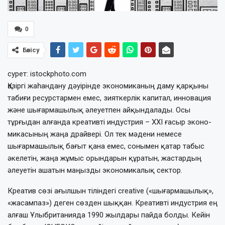
0
Бөлісу
сурет: istockphoto.com
Қазіргі жаһандану дәуірінде экономиканың даму қарқыны
табиғи ресурстармен емес, зияткерлік капитал, иннова­ция
және шығармашылық әлеуе­тпен айқындалады. Осы
тұрғыдан алғанда креативті индустрия – ХХІ ғасыр эконо­
микасының жаңа драйвері. Ол тек мәдени немесе
шығарма­шы­лық бағыт қана емес, сонымен қатар табыс
әкелетін, жаңа жұмыс орындарын құратын, жастардың
әлеуетін ашатын маңызды экономикалық сектор.
Креатив сөзі ағылшын тіліндегі creative («шығармашылық»,
«жасампаз») деген сөзден шыққан. Креативті индустрия ең
алғаш Ұлыбританияда 1990 жылдары пайда болды. Кейін