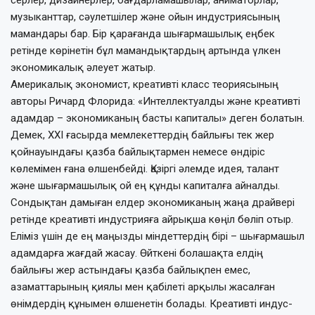
музыканттар, сәулетшілер және ойын индустриясының
мамандары бар. Бір қарағанда шығармашылық еңбек
ретінде көрінетін бұл мамандықтардың арт­ында үлкен
экономикалық әлеует жатыр.
Америкалық экономист, креативті класс теориясының
авторы Ричард Флори­да: «Интеллектуалды және креативті
адам­дар – экономиканың басты капиталы» деген болатын.
Демек, XXI ғасырда мемле­кет­тердің байлығы тек жер
қойнауындағы қазба байлықтармен немесе өндіріс
көлемімен ғана өлшенбейді. Қазіргі әлемде идея, талант
және шығармашылық ой ең құнды капиталға айналды.
Сондықтан д­амы­ған елдер экономиканың жаңа драй­вері
ретінде креативті индустрияға айрық­ша көңіл бөліп отыр.
Еліміз үшін де ең маңызды міндеттердің бірі – шығармашыл
адамдарға жағдай жасау. Өйткені болашақта елдің
байлығы жер астындағы қазба бай­лық­пен емес,
азаматтарының қиялы мен қабілеті арқылы жасалған
өнімдердің құны­мен өлшенетін болады. Креативті индус­