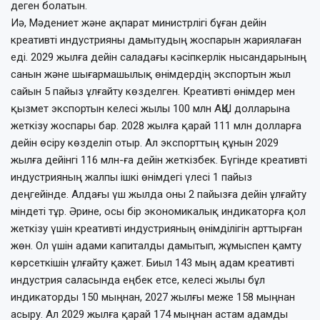
деген болатын.
Иә, Мәдениет және ақпарат министрлігі бұған дейін
креативті индустрияны дамы­тудың жоспарын жариялаған
еді. 2029 жылға дейін саладағы кәсіпкерлік нысан­дарының
санын және шығармашылық өнімдердің экспортын жыл
сайын 5 пайыз ұлғайту көзделген. Креативті өнімдер мен
қызмет экспортын келесі жылы 100 млн АҚШ долларына
жеткізу жоспары бар. 2028 жылға қарай 111 млн долларға
дейін өсіру көзделіп отыр. Ал экспорттың құнын 2029
жылға дейінгі 116 млн-ға дейін жеткізбек. Бүгінде креативті
индустрияның жалпы ішкі өнімдегі үлесі 1 пайыз
деңгейінде. Алдағы үш жылда оны 2 пайызға дейін ұл­ғайту
міндеті тұр. Әрине, осы бір экономи­калық индикаторға қол
жеткізу үшін креа­тивті индустрияның өнімділігін арттырған
жөн. Ол үшін адами капиталды дамытып, жұмыспен қамту
көрсеткішін ұлғайту қа­жет. Биыл 143 мың адам креативті
индус­трия саласында еңбек етсе, келесі жылы бұл
индикаторды 150 мыңнан, 2027 жылғы меже 158 мыңнан
асыру. Ал 2029 жылға қа­рай 174 мыңнан астам адамды