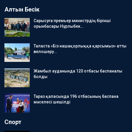
Алтын Бесік
Сарысуға премьер министрдің бірінші
орынбасары Нұрлыбек…
Таласта «Біз нашақорлыққа қарсымыз» атты
велошеру…
Жамбыл ауданында 120 отбасы баспаналы
болды
Тараз қаласында 196 отбасының баспана
мәселесі шешілді
Спорт