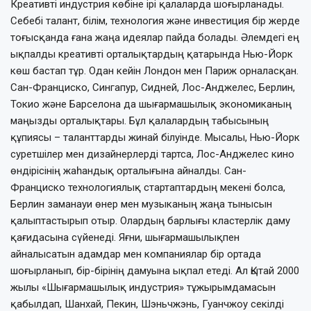
Креативті индустрия көбіне ірі қала­ларда шоғырланады.
Себебі талант, білім, технология және инвестиция бір жерде
тоғысқанда ғана жаңа идеялар пайда бола­ды. Әлемдегі ең
ықпалды креативті орта­лықтардың қатарында Нью-Йорк
көш бастап тұр. Одан кейін Лондон мен Париж орналасқан.
Сан-Франциско, Сингапур, Сидней, Лос-Анджелес, Берлин,
Токио және Барселона да шығармашылық экономи­каның
маңызды орталықтары. Бұл қала­лардың табысының
құпиясы – таланттарды жинай білуінде. Мысалы, Нью-Йорк
сурет­шілер мен дизайнерлерді тартса, Лос-Анд­же­лес кино
өндірісінің жаһандық орта­лығына айналды. Сан-
Франциско техно­логиялық стартаптардың мекені болса,
Берлин заманауи өнер мен музыка­ның жаңа тынысын
қалыптастырып отыр. Олар­дың барлығы кластерлік даму
қағидасына сүйенеді. Яғни, шығармашылықпен
айналысатын адамдар мен компаниялар бір ортада
шоғырланып, бір-бірінің дамуына ықпал етеді. Ал Қытай 2000
жылы «Шы­ғармашылық индустрия» тұжырымдамасын
қабылдап, Шанхай, Пекин, Шэньчжэнь, Гуанчжоу секілді