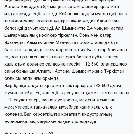
Астана. Елордада 8,4 мың­нан астам кәсіпкер креативті
индустрияда еңбек етеді. Кейінгі жылдары мұнда цифрлық
технологиялар, контент өндірісі және медиа бағыттары
белсенді дамып келеді. Ал Шымкентте 2,4 мыңнан астам
шығармашылық кәсіпкер тіркелген. Соны­мен қатар
Қарағанды, Алматы және Маң­ғыс­тау облыстары да бұл
бағытта қарқынды өсім көрсетіп отыр. Бағыттар бойынша
ең көп тіркелген шағын және орта бизнес субъектілері
халықтық қолөнер саласына тиесілі – 12 660. Қолөнершілер
саны бойынша Алматы, Астана, Шымкент және Түркістан
облысы алдыңғы орында.
Қазір Қазақстандағы креативті сектор­ларда 143 600 адам
жұмыс істейді. Ең көп еңбек ресурсын қажет ететін салалар
– IT, сәулет өнері, сән индустриясы, мәдени-демалыс
мекемелері, кітапханалар, музей­лер және халықтық
қолөнер. Бұл көрсет­кіштер креативті индустрияның
экономи­калық маңызын айқын дәлелдейді.
Қордың міндеті қандай?