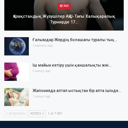
ҚОҒАМ
Қазақстандық Жүзушілер АҚШ-Тағы Халықаралық
Турнирде 17…
Ғалымдар Жердің болашағы туралы тың…
3 минуты ago
Іш майын кетіру үшін қаншалықты жиі…
5 минут ago
Жапонияда аптап ыстықтан бір апта ішінде…
7 минут ago
АЛДЫҢҒЫ
КЕЛЕСІ
1 of 7 097