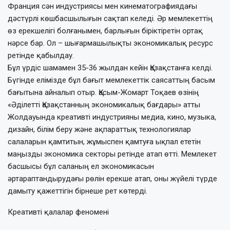
Франция сән индустриясы мен кинематографиядағы
дәстүрлі көшбасшылығын сақтап келеді. Әр мемлекеттің
өз ерекшелігі болғанымен, бар­лығын біріктіретін ортақ
нәрсе бар. Ол – шығармашылықты экономикалық ресурс
ретінде қабылдау.
Бұл үрдіс шамамен 35-36 жылдан кейін Қазақстанға келді.
Бүгінде елімізде бұл бағыт мемлекеттік саясаттың басым
бағытына айналып отыр. Қасым-Жомарт Тоқаев өзінің
«Әділетті Қазақстанның эко­номикалық бағдары» атты
Жолдауында креативті индустрияны медиа, кино, музыка,
дизайн, білім беру және ақпараттық технологиялар
салаларын қамтитын, жұ­мыспен қамтуға ықпал ететін
маңызды эко­номика секторы ретінде атап өтті. Мемлекет
басшысы бұл саланың ел эконо­микасын
әртараптандырудағы рөлін ерек­ше атап, оны жүйелі түрде
дамыту қажет­тігін бірнеше рет көтерді.
Креативті қалалар феномені