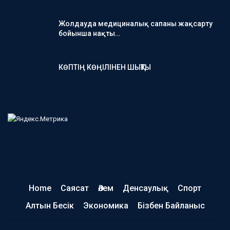
Жолдауда медициналық сапаны жақсарту
бойынша нақты…
КӨПТІҢ КӨҢІЛІНЕН ШЫҚТЫ
Home
Саясат
Әлем
Денсаулық
Спорт
Алтын Бесік
Экономика
Бізбен Байланыс