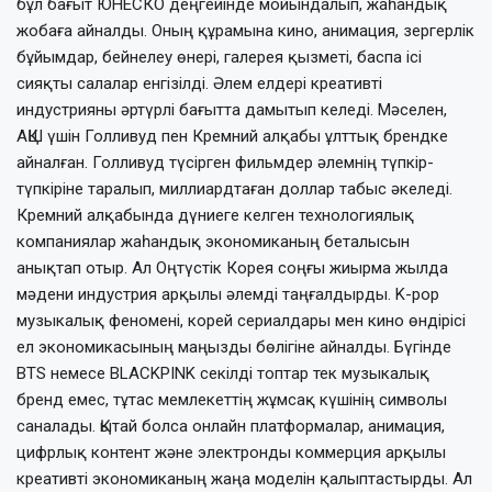
бұл бағыт ЮНЕСКО деңгейінде мойындалып, жаһандық
жобаға айналды. Оның құрамына кино, анимация, зергерлік
бұйымдар, бейнелеу өнері, галерея қызметі, баспа ісі
сияқты салалар енгізілді. Әлем елдері креативті
индустрияны әртүрлі бағытта дамытып келеді. Мәселен,
АҚШ үшін Голливуд пен Кремний алқабы ұлттық брендке
айналған. Голливуд түсірген фильм­дер әлемнің түпкір-
түпкіріне таралып, миллиардтаған доллар табыс әкеледі.
Крем­ний алқабында дүниеге келген техноло­гиялық
компаниялар жаһандық экономи­каның беталысын
анықтап отыр. Ал Оң­түстік Корея соңғы жиырма жылда
мәдени индустрия арқылы әлемді таңғалдырды. K-pop
музыкалық феномені, корей сериал­дары мен кино өндірісі
ел экономикасының маңызды бөлігіне айналды. Бүгінде
BTS немесе BLACKPINK секілді топтар тек музыкалық
бренд емес, тұтас мемлекеттің жұмсақ күшінің символы
саналады. Қытай болса онлайн платформалар, анимация,
цифрлық контент және электронды ком­мерция арқылы
креативті экономиканың жаңа моделін қалыптастырды. Ал