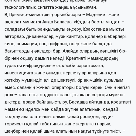
технологиялық сипатта жаңаша ұсынылған.
ҚР Премьер-министрінің орынбасары – Мәдениет және
ақпарат министрі Аида Балаева: «Қордың басты міндеті –
саладағы бытыраңқылықты еңсеру. Қазақстанда мықты
авторлар, дизайнерлер, музыканттар, қолөнер шеберлері,
кино, анимация, сән, цифрлық өнер және басқа да
бағыттардың өкілдері бар. Алайда олардың көпшілігі бір-
бірі­нен оқшау дамып келеді. Креативті мамандардың
тұрақты инфрақұрылымға, кәсіби сараптамаға,
инвестицияға және өнімді ілгерілету арналарына қол
жеткізу мүмкіндігі әлі де шектеулі. Қор әкімшілік құрылым
емес, саланың жүйелі операторы болуы керек. Оның негізгі
рөлі – талантты, өндірісті, нарықты және сыртқы мүмкін­
діктерді өзара байланыстыру. Басқаша айтқанда, креативті
маман өз идеясымен қайда жүгіне алатынын, қандай
қолдау ала алатынын, өнімін қалай рәсімдеп, ауди­
ториясын қалай табатынын және жергілікті нарық
шеңберінен қалай шыға алатынын нақты түсінуге тиіс», –