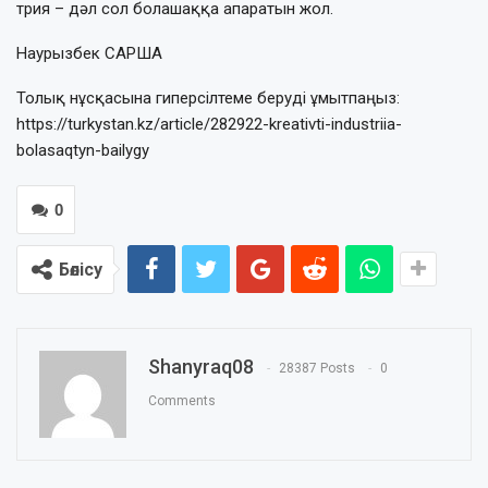
трия – дәл сол болашаққа апаратын жол.
Наурызбек САРША
Толық нұсқасына гиперсілтеме беруді ұмытпаңыз:
https://turkystan.kz/article/282922-kreativti-industriia-
bolasaqtyn-bailygy
0
Бөлісу
Shanyraq08
28387 Posts
0
Comments