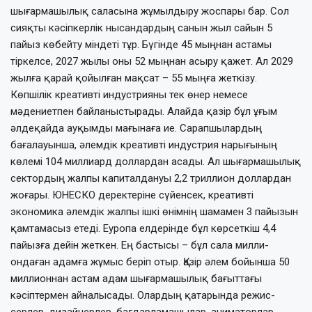
шығарма­шылық саласына жұмылдыру жоспары бар. Сол
сияқты кәсіпкерлік нысандардың санын жыл сайын 5
пайыз көбейту міндеті тұр. Бүгінде 45 мыңнан астамы
тіркелсе, 2027 жылы оны 52 мыңнан асыру қажет. Ал 2029
жылға қарай қойылған мақсат – 55 мыңға жеткізу.
Көпшілік креативті индустрияны тек өнер немесе
мәдениетпен байланыстырады. Алайда қазір бұл ұғым
әлдеқайда ауқымды мағынаға ие. Сарапшылардың
бағалауынша, әлемдік креативті индустрия нарығының
көлемі 104 миллиард доллардан асады. Ал шығармашылық
сектордың жалпы капи­талдануы 2,2 триллион доллардан
жоғары. ЮНЕСКО деректеріне сүйенсек, креативті
экономика әлемдік жалпы ішкі өнімнің шамамен 3 пайызын
қамтамасыз етеді. Еуропа елдерінде бұл көрсеткіш 4,4
пайызға дейін жеткен. Ең бастысы – бұл сала милли­
ондаған адамға жұмыс беріп отыр. Қазір әлем бойынша 50
миллионнан астам адам шығармашылық бағыттағы
кәсіптермен айналысады. Олардың қатарында режис­
серлер, дизайнерлер, бағдарламашылар, аниматорлар,