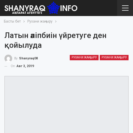
Басты бет
Рухани жаңғыру
Латын әліпбиін үйретуге ден
қойылуда
РУХАНИ ЖАҢҒЫРУ
РУХАНИ ЖАҢҒЫРУ
By
Shanyraq08
On
Авг 3, 2019