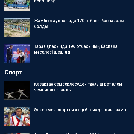
велошеру…
Жамбыл ауданында 120 отбасы баспаналы
болды
Тараз қаласында 196 отбасының баспана
мәселесі шешілді
Спорт
Қазақстан семсерлесуден тұңғыш рет әлем
чемпионы атанды
Әскер мен спортты қатар бағындырған азамат