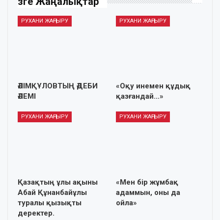
Өзге Жаңалықтар
РУХАНИ ЖАҢҒЫРУ
РУХАНИ ЖАҢҒЫРУ
ӘЛІМҚҰЛОВТЫҢ ӘДЕБИ
«Оқу инемен құдық
ӘЛЕМІ
қазғандай…»
РУХАНИ ЖАҢҒЫРУ
РУХАНИ ЖАҢҒЫРУ
Қазақтың ұлы ақыны
«Мен бір жұмбақ
Абай Құнанбайұлы
адаммын, оны да
туралы қызықты
ойла»
деректер.