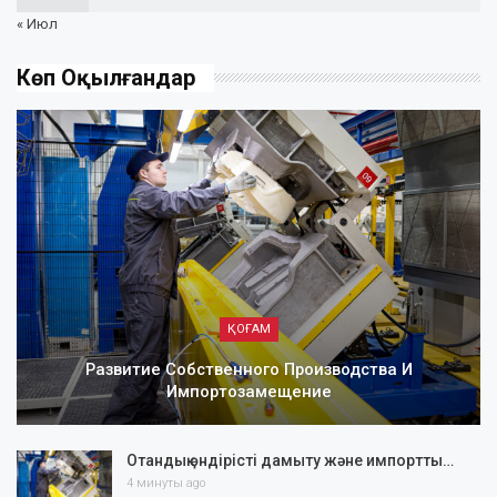
« Июл
Көп Оқылғандар
ҚОҒАМ
Развитие Собственного Производства И
Импортозамещение
Отандық өндірісті дамыту және импортты…
4 минуты ago