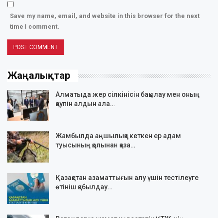
Save my name, email, and website in this browser for the next
time I comment.
Жаңалықтар
Алматыда жер сілкінісін бақылау мен оның
қаупін алдын ала…
Жамбылда аңшылыққа кеткен ер адам
туысының қолынан қаза…
Қазақстан азаматтығын алу үшін тестілеуге
өтініш қабылдау…