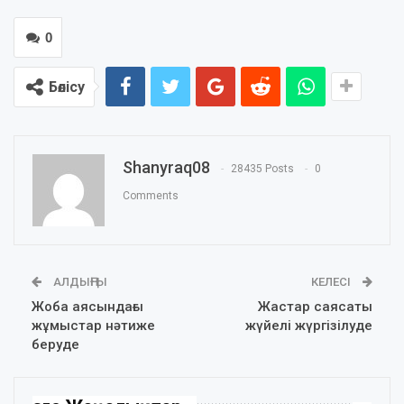
0
Бөлісу
Shanyraq08
28435 Posts
0
Comments
АЛДЫҢҒЫ
КЕЛЕСІ
Жоба аясындағы
Жастар саясаты
жұмыстар нәтиже
жүйелі жүргізілуде
беруде