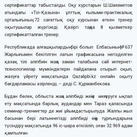
сертификаттар табысталды. Оқу курстарын Ш.Шаяхметов
атындағы «Тіл-Қазына» ұлттық ғылыми-практикалық
орталығының 72 сағаттық оқу курсынан өткен тренер
оқытушылар жүргізеді. Қазіргі таңда 8 қызметкер
сертификатталған тренер.
Республикада алғашқылардың бірі болып Елбасының №637
Жарлығымен бекітілген латын графикасына негізделген
қазақ тілі әліпбиін жаңа заман талабына сай интернет-
технологиялар мүмкіндіктерін пайдалана отырып оқып,
жазуға үйрету мақсатында Qazalipbi.kz онлайн оқыту
бағдарламасы әзірленді, – деді С. Құрманбекова.
Бұдан бөлек, облыста жаңа әліпбиді жеңіл меңгеруге ықпал
ету мақсатында барлық аудандар мен Тараз қаласында
семинар-тренингтер де жиі ұйымдастырылуда. Жалпы жыл
басынан бері латыннегізді әліпбиді өңір тұрғындарына
түсіндіру мақсатында 96 іс-шара өткізіліп, оған 32 969 адам
қамтылған.