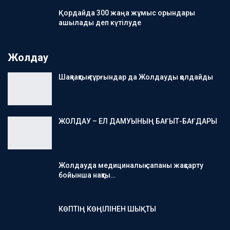
Қордайда 300 жаңа жұмыс орындары
ашылады деп күтілуде
Жолдау
Шақпақтық тұрғындар да Жолдауды қолдайды
ЖОЛДАУ – ЕЛ ДАМУЫНЫҢ БАҒЫТ-БАҒДАРЫ
Жолдауда медициналық сапаны жақсарту
бойынша нақты…
КӨПТІҢ КӨҢІЛІНЕН ШЫҚТЫ