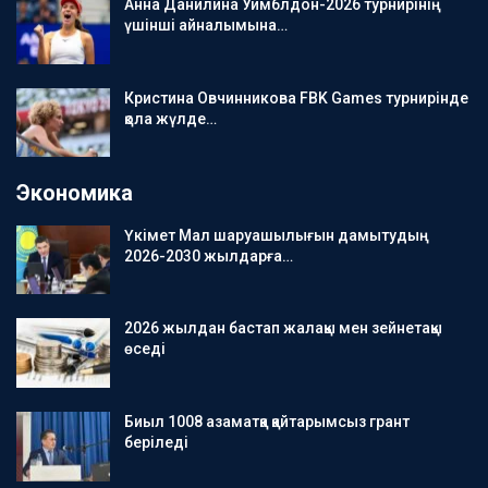
Анна Данилина Уимблдон-2026 турнирінің
үшінші айналымына…
Кристина Овчинникова FBK Games турнирінде
қола жүлде…
Экономика
Үкімет Мал шаруашылығын дамытудың
2026-2030 жылдарға…
2026 жылдан бастап жалақы мен зейнетақы
өседі
Биыл 1008 азаматқа қайтарымсыз грант
беріледі