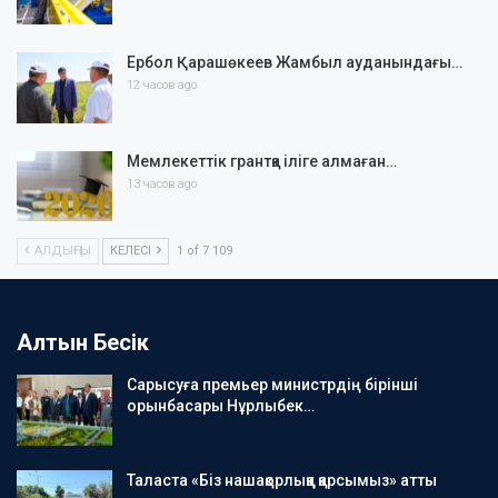
Ербол Қарашөкеев Жамбыл ауданындағы…
12 часов ago
Мемлекеттік грантқа іліге алмаған…
13 часов ago
АЛДЫҢҒЫ
КЕЛЕСІ
1 of 7 109
Алтын Бесік
Сарысуға премьер министрдің бірінші
орынбасары Нұрлыбек…
Таласта «Біз нашақорлыққа қарсымыз» атты