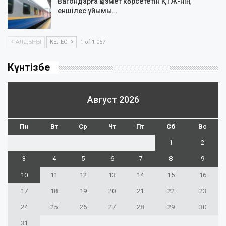
Вагондарға қызмет көрсететін ҚТЖ-нің
еншілес ұйымы…
АЛДЫҢҒЫ
КЕЛЕСІ
1 of 1 057
Күнтізбе
Август 2026
Пн
Вт
Ср
Чт
Пт
Сб
Вс
1
2
3
4
5
6
7
8
9
10
11
12
13
14
15
16
17
18
19
20
21
22
23
24
25
26
27
28
29
30
31