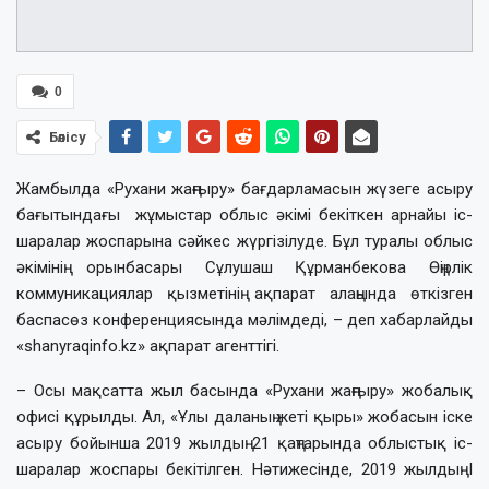
0
Бөлісу
Жамбылда «Рухани жаңғыру» бағдарламасын жүзеге асыру
бағытындағы жұмыстар облыс әкімі бекіткен арнайы іс-
шаралар жоспарына сәйкес жүргізілуде. Бұл туралы облыс
әкімінің орынбасары Сұлушаш Құрманбекова Өңірлік
коммуникациялар қызметінің ақпарат алаңында өткізген
баспасөз конференциясында мәлімдеді, – деп хабарлайды
«shanyraqinfo.kz» ақпарат агенттігі.
– Осы мақсатта жыл басында «Рухани жаңғыру» жобалық
офисі құрылды. Ал, «Ұлы даланың жеті қыры» жобасын іске
асыру бойынша 2019 жылдың 21 қаңтарында облыстық іс-
шаралар жоспары бекітілген. Нәтижесінде, 2019 жылдың І