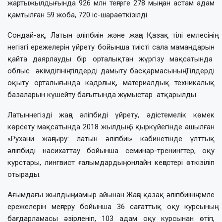
жартыжылдығында 926 млн теңгеге 278 мыңнан астам адам
қамтылған 59 жоба, 720 іс-шараөткізілді.
Сондай-ақ, Латын әліпбиін және жаңа Қазақ тілі емлесінің
негізгі ережелерін үйрету бойынша тиісті сала мамандарын
қайта даярлауды бір орталықтан жүргізу мақсатында
облыс әкімдігінің тілдерді дамыту басқармасының Тілдерді
оқыту орталығында кадрлық, материалдық техникалық
базаларын күшейту бағытында жұмыстар атқарылды.
Латыннегізді жаңа әліпбиді үйрету, әдістемелік көмек
көрсету мақсатында 2018 жылдың 5 қыркүйегінде ашылған
«Рухани жаңғыру: латын әліпбиі» кабинетінде ұлттық
әліпбиді насихаттау бойынша семинар-тренингтер, оқу
курстары, лингвист ғалымдардың онлайн кеңестері өткізіліп
отырады.
Ағымдағы жылдың мамыр айынан Жаңа қазақ әліпбиінің емле
ережелерін меңгеру бойынша 36 сағаттық оқу курсының
бағдарламасы әзірленіп, 103 адам оқу курсынан өтіп,