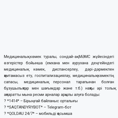
Медициналық көмек туралы, сондай-ақ МӘМС жүйесіндегі
өзгерістер бойынша (емхана мен аурухана деңгейіндегі
медициналық көмек, диспансерлеу, дәрі-дәрмекпен
қамтамасыз ету, госпитализациялау, медициналық көмектің
сапасы, медициналық персонал тарапынан болған
бұзушылықтар мен шағымдар және т.б.) нақты әрі толық
ақпаратты мына ресми арналар арқылы алуға болады:
? *1414* – Бірыңғай байланыс орталығы
? *SAQTANDYRYBOT* – Telegram-бот
? *QOLDAU 24/7* – мобильді қосымша