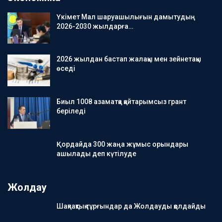
Үкімет Мал шаруашылығын дамытудың
2026-2030 жылдарға…
2026 жылдан бастап жалақы мен зейнетақы
өседі
Биыл 1008 азаматқа қайтарымсыз грант
беріледі
Қордайда 300 жаңа жұмыс орындары
ашылады деп күтілуде
Жолдау
Шақпақтық тұрғындар да Жолдауды қолдайды