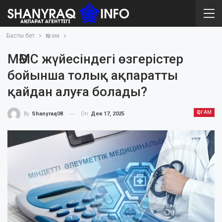
Басты бет
Қоғам
МӘМС жүйесіндегі өзгерістер
бойынша толық ақпаратты
қайдан алуға болады?
ҚОҒАМ
On
Дек 17, 2025
By
Shanyraq08