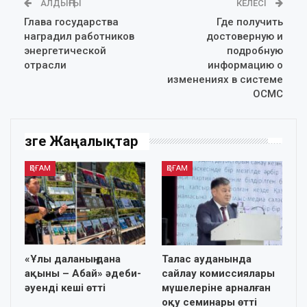
АЛДЫҢҒЫ
КЕЛЕСІ
Глава государства
Где получить
наградил работников
достоверную и
энергетической
подробную
отрасли
информацию о
изменениях в системе
ОСМС
Өзге Жаңалықтар
ҚОҒАМ
ҚОҒАМ
«Ұлы даланың дана
Талас ауданында
ақыны – Абай» әдеби-
сайлау комиссиялары
әуенді кеші өтті
мүшелеріне арналған
оқу семинары өтті