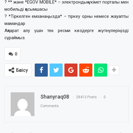
? ** және *EGOV MOBILE* – электрондық үкімет порталы мен
мобильді қосымшасы
? *Тіркелген емханаңызда* – тіркеу орны немесе жауапты
мамандар
Ақпарат алу үшін тек ресми көздерге жүгінулеріңізді
сұраймыз.
0
Бөлісу
Shanyraq08
28413 Posts
0
Comments