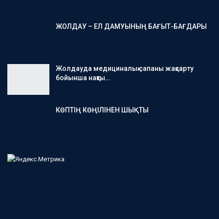
ЖОЛДАУ – ЕЛ ДАМУЫНЫҢ БАҒЫТ-БАҒДАРЫ
Жолдауда медициналық сапаны жақсарту
бойынша нақты…
КӨПТІҢ КӨҢІЛІНЕН ШЫҚТЫ