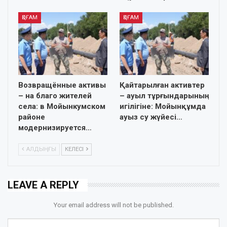
ҚОҒАМ
ҚОҒАМ
Возвращённые активы
Қайтарылған активтер
– на благо жителей
– ауыл тұрғындарының
села: в Мойынкумском
игілігіне: Мойынқұмда
районе
ауыз су жүйесі…
модернизируется…
АЛДЫҢҒЫ
КЕЛЕСІ
LEAVE A REPLY
Your email address will not be published.