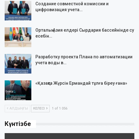
Создание совместной комиссии и
цифровизация учета…
Орталық Азия елдері Сырдария бассейнінде су
есебін…
Разработку проекта Плана по автоматизации
учета воды в…
«Қазақта Жүрсін Ермандай тұлға біреу ғана»
АЛДЫҢҒЫ
КЕЛЕСІ
1 of 1 056
Күнтізбе