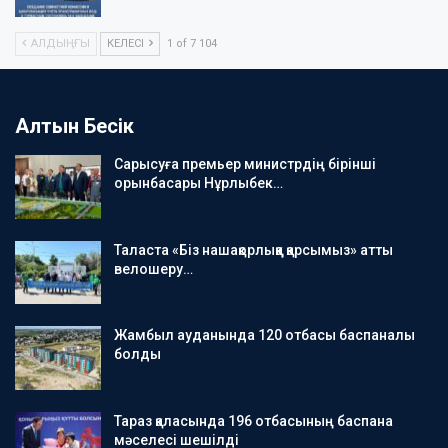
АЛДЫҢҒЫ
КЕЛЕСІ
1 of 7 104
Алтын Бесік
Сарысуға премьер министрдің бірінші
орынбасары Нұрлыбек…
Таласта «Біз нашақорлыққа қарсымыз» атты
велошеру…
Жамбыл ауданында 120 отбасы баспаналы
болды
Тараз қаласында 196 отбасының баспана
мәселесі шешілді