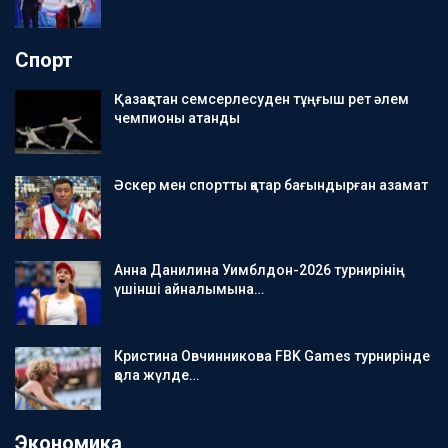
Спорт
Қазақстан семсерлесуден тұңғыш рет әлем
чемпионы атанды
Әскер мен спортты қатар бағындырған азамат
Анна Данилина Уимблдон-2026 турнирінің
үшінші айналымына…
Кристина Овчинникова FBK Games турнирінде
қола жүлде…
Экономика