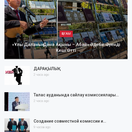
ҚОҒАМ
«Ұлы Даланың Дана Ақыны – Абай» Әдеби-Әуенді
Кеші Өтті
ДАРАҚЫЛЫҚ
2 часа ago
Талас ауданында сайлау комиссиялары…
2 часа ago
Создание совместной комиссии и…
9 часов ago