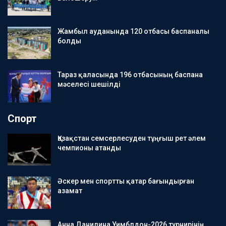
Жамбыл ауданында 120 отбасы баспаналы
болды
Тараз қаласында 196 отбасының баспана
мәселесі шешілді
Спорт
Қазақстан семсерлесуден тұңғыш рет әлем
чемпионы атанды
Әскер мен спортты қатар бағындырған
азамат
Анна Данилина Уимблдон-2026 турнирінің