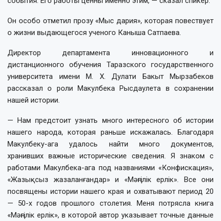
события. Его работы ценны именно этим, — сказал спикер.
Он особо отметил прозу «Мыс дария», которая повествует
о жизни выдающегося ученого Каныша Сатпаева.
Директор департамента инновационного и
дистанционного обучения Таразского государственного
университета имени М. Х. Дулати Бакыт Мырзабеков
рассказал о роли Макулбека Рысдаулета в сохранении
нашей истории.
— Нам предстоит узнать много интересного об истории
нашего народа, которая раньше искажалась. Благодаря
Макулбеку-ага удалось найти много документов,
хранивших важные исторические сведения. Я знаком с
работами Макулбека-ага под названиями «Конфискация»,
«Жазықсыз жазаланғандар» и «Мәңгілік ерлік». Все они
посвящены истории нашего края и охватывают период 20
— 50-х годов прошлого столетия. Меня потрясла книга
«Мәңгілік ерлік», в которой автор указывает точные данные