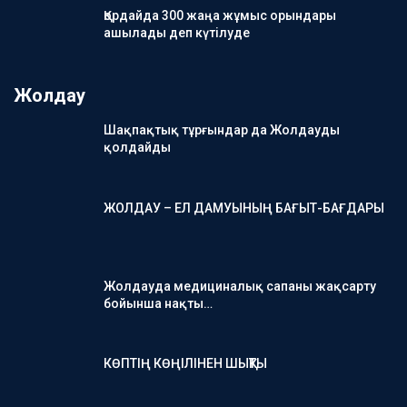
Қордайда 300 жаңа жұмыс орындары
ашылады деп күтілуде
Жолдау
Шақпақтық тұрғындар да Жолдауды
қолдайды
ЖОЛДАУ – ЕЛ ДАМУЫНЫҢ БАҒЫТ-БАҒДАРЫ
Жолдауда медициналық сапаны жақсарту
бойынша нақты…
КӨПТІҢ КӨҢІЛІНЕН ШЫҚТЫ