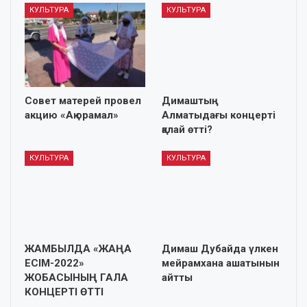
КУЛЬТУРА
КУЛЬТУРА
Совет матерей провел
Димаштың
акцию «Ақ oрамал»
Алматыдағы концерті
қалай өтті?
КУЛЬТУРА
КУЛЬТУРА
ЖАМБЫЛДА «ЖАҢА
Димаш Дубайда үлкен
ЕСІМ-2022»
мейрамхана ашатынын
ЖОБАСЫНЫҢ ГАЛА
айтты
КОНЦЕРТІ ӨТТІ