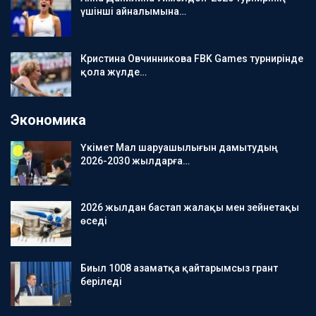
үшінші айналымына…
Кристина Овчинникова FBK Games турнирінде
қола жүлде…
Экономика
Үкімет Мал шаруашылығын дамытудың
2026-2030 жылдарға…
2026 жылдан бастап жалақы мен зейнетақы
өседі
Биыл 1008 азаматқа қайтарымсыз грант
беріледі