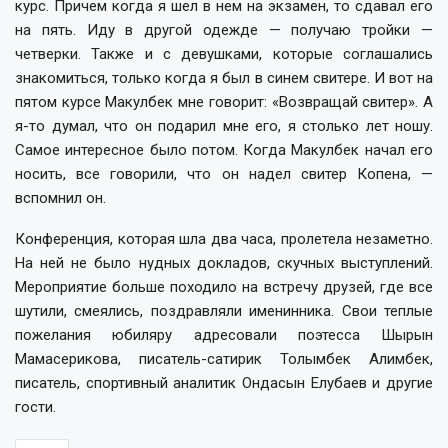
курс. Причем когда я шел в нем на экзамен, то сдавал его
на пять. Иду в другой одежде — получаю тройки —
четверки. Также и с девушками, которые соглашались
знакомиться, только когда я был в синем свитере. И вот на
пятом курсе Макулбек мне говорит: «Возвращай свитер». А
я-то думал, что он подарил мне его, я столько лет ношу.
Самое интересное было потом. Когда Макулбек начал его
носить, все говорили, что он надел свитер Копена, —
вспомнил он.
Конференция, которая шла два часа, пролетела незаметно.
На ней не было нудных докладов, скучных выступлений.
Мероприятие больше походило на встречу друзей, где все
шутили, смеялись, поздравляли именинника. Свои теплые
пожелания юбиляру адресовали поэтесса Шырын
Мамасерикова, писатель-сатирик Толымбек Алимбек,
писатель, спортивный аналитик Ондасын Елубаев и другие
гости.