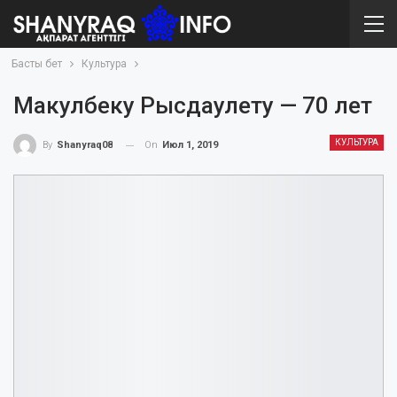
Басты бет
Культура
Макулбеку Рысдаулету — 70 лет
КУЛЬТУРА
On
Июл 1, 2019
By
Shanyraq08