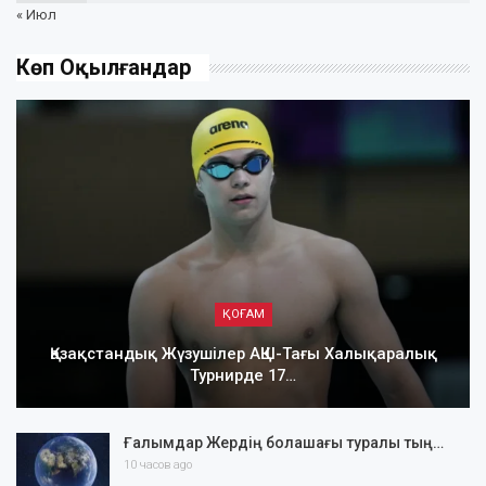
« Июл
Көп Оқылғандар
ҚОҒАМ
Қазақстандық Жүзушілер АҚШ-Тағы Халықаралық
Турнирде 17…
Ғалымдар Жердің болашағы туралы тың…
10 часов ago