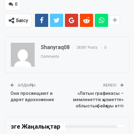
0
Бөлісу
Shanyraq08
28387 Posts
0
Comments
АЛДЫҢҒЫ
КЕЛЕСІ
Они просвещают и
«Латын графикасы –
дарят вдохновение
мемлекеттік қызметте»
облыстық байқауы өтті
Өзге Жаңалықтар