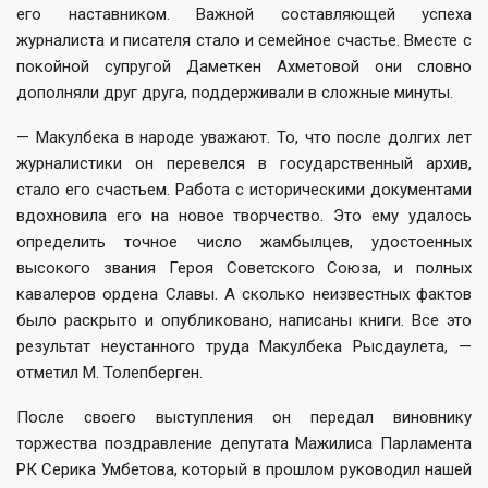
его наставником. Важной составляющей успеха
журналиста и писателя стало и семейное счастье. Вместе с
покойной супругой Даметкен Ахметовой они словно
дополняли друг друга, поддерживали в сложные минуты.
— Макулбека в народе уважают. То, что после долгих лет
журналистики он перевелся в государственный архив,
стало его счастьем. Работа с историческими документами
вдохновила его на новое творчество. Это ему удалось
определить точное число жамбылцев, удостоенных
высокого звания Героя Советского Союза, и полных
кавалеров ордена Славы. А сколько неизвестных фактов
было раскрыто и опубликовано, написаны книги. Все это
результат неустанного труда Макулбека Рысдаулета, —
отметил М. Толепберген.
После своего выступления он передал виновнику
торжества поздравление депутата Мажилиса Парламента
РК Серика Умбетова, который в прошлом руководил нашей