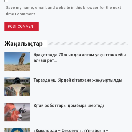
Save my name, email, and website in this browser for the next
time I comment.
Жаңалықтар
Қазақстанда 70 жылдан астам уақыттан кейін
алғаш рет…
Таразда үш бірдей кітапхана жаңғыртылды
Қытай роботтары домбыра шертеді
«Қызылорда – Сексеуіл», «Ұлғайсын –