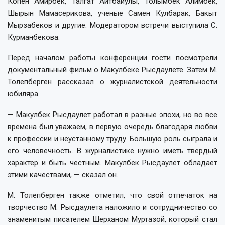
Копен Амирбек, Талгат Айтбайулы, Толымбек Алимбек,
Шырын Мамасерикова, ученые Самен Кулбарак, Бакыт
Мырзабеков и другие. Модератором встречи выступила С.
Курманбекова.
Перед началом работы конференции гости посмотрели
документальный фильм о Макулбеке Рысдаулете. Затем М.
Толепберген рассказал о журналистской деятельности
юбиляра.
— Макулбек Рысдаулет работал в разные эпохи, но во все
времена был уважаем, в первую очередь благодаря любви
к профессии и неустанному труду. Большую роль сыграла и
его человечность. В журналистике нужно иметь твердый
характер и быть честным. Макулбек Рысдаулет обладает
этими качествами, — сказал он.
М. Толепберген также отметил, что свой отпечаток на
творчество М. Рысдаулета наложило и сотрудничество со
знаменитым писателем Шерханом Муртазой, который стал