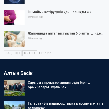
Іш майын кетіру үшін қаншалықты жиі…
10 часов ago
Жапонияда аптап ыстықтан бір апта ішінде…
10 часов ago
АЛДЫҢҒЫ
КЕЛЕСІ
1 of 7 097
Алтын Бесік
Сарысуға премьер министрдің бірінші
орынбасары Нұрлыбек…
Таласта «Біз нашақорлыққа қарсымыз» атты
велошеру…