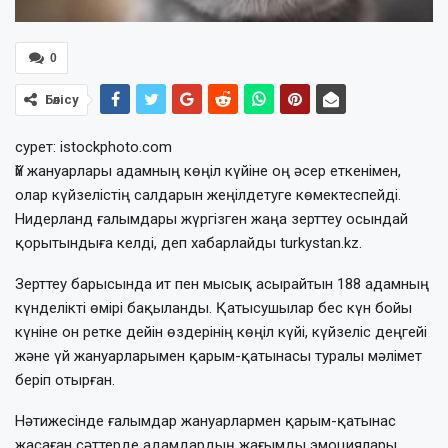
0
Бөлісу
сурет: istockphoto.com
Үй жануарлары адамның көңіл күйіне оң әсер еткенімен,
олар күйзелістің салдарын жеңілдетуге көмектеспейді.
Нидерланд ғалымдары жүргізген жаңа зерттеу осындай
қорытындыға келді, деп хабарлайды turkystan.kz.
Зерттеу барысында ит пен мысық асырайтын 188 адамның
күнделікті өмірі бақыланды. Қатысушылар бес күн бойы
күніне он ретке дейін өздерінің көңіл күйі, күйзеліс деңгейі
және үй жануарларымен қарым-қатынасы туралы мәлімет
беріп отырған.
Нәтижесінде ғалымдар жануарлармен қарым-қатынас
жасаған сәттерде адамдардың жағымды эмоциялары