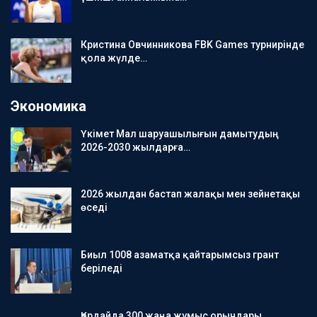
Кристина Овчинникова FBK Games турнирінде
қола жүлде…
Экономика
Үкімет Мал шаруашылығын дамытудың
2026-2030 жылдарға…
2026 жылдан бастап жалақы мен зейнетақы
өседі
Биыл 1008 азаматқа қайтарымсыз грант
беріледі
Қордайда 300 жаңа жұмыс орындары