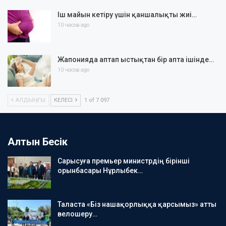
Іш майын кетіру үшін қаншалықты жиі…
10 часов ago
Жапонияда аптап ыстықтан бір апта ішінде…
10 часов ago
АЛДЫҢҒЫ
КЕЛЕСІ
1 of 7 097
Алтын Бесік
Сарысуға премьер министрдің бірінші
орынбасары Нұрлыбек…
Таласта «Біз нашақорлыққа қарсымыз» атты
велошеру…