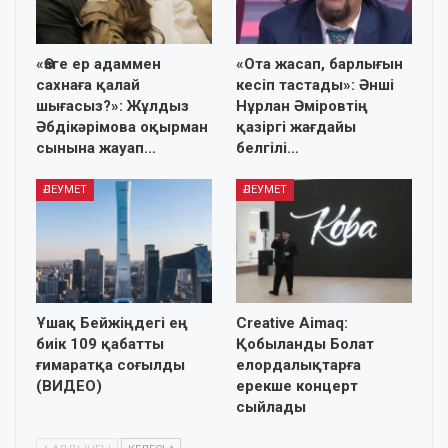
«Өзге ер адаммен
«Ота жасап, барлығын
сахнаға қалай
кесіп тастады»: Әнші
шығасыз?»: Жұлдыз
Нұрлан Әміровтің
Әбдікәрімова оқырман
қазіргі жағдайы
сынына жауап…
белгілі…
ӘЛЕУМЕТ
ӘЛЕУМЕТ
Ұшақ Бейжіңдегі ең
Creative Aimaq:
биік 109 қабатты
Қобыланды Болат
ғимаратқа соғылды
елордалықтарға
(ВИДЕО)
ерекше концерт
сыйлады