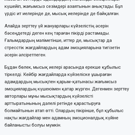
күшейіп, жағымсыз сезімдері азаятынын анықтады. Бұл
үрдіс ит иелерінде де, мысық иелерінде де байқалған.
Алайда зерттеу үй жануарлары күйзелістің әсерін
бәсеңдетеді деген кең тараған пікірді растамады.
Ғалымдардың мәліметінше, иттер де, мысықтар да
стресстік жағдайлардың адам эмоцияларына тигізетін
әсерін әлсіретпеген.
Бұдан бөлек, мысық иелері арасында ерекше құбылыс
тіркелді. Кейбір жағдайларда күйзеліске ұшыраған
адамдардың мысықпен қарым-қатынасы жағымсыз
эмоциялардың күшеюімен қатар жүрген. Дегенмен зерттеу
авторлары мұны мысықтардың күйзелісті
арттыратынының дәлелі ретінде қарастыруға
болмайтынын атап өтті. Олардың пікірінше, бұл құбылыс
нақты жағдайлар мен адамның эмоционалдық күйіне
байланысты болуы мүмкін.