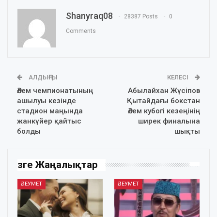
Shanyraq08
28387 Posts
0
Comments
АЛДЫҢҒЫ
КЕЛЕСІ
Әлем чемпионатының
Абылайхан Жүсіпов
ашылуы кезінде
Қытайдағы бокстан
стадион маңында
Әлем кубогі кезеңінің
жанкүйер қайтыс
ширек финалына
болды
шықты
Өзге Жаңалықтар
ӘЛЕУМЕТ
ӘЛЕУМЕТ