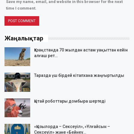
Save my name, email, and website in this browser for the next
time I comment.
Жаңалықтар
Қазақстанда 70 жылдан астам уақыттан кейін
алғаш рет…
Таразда үш бірдей кітапхана жаңғыртылды
Қытай роботтары домбыра шертеді
«Қызылорда – Сексеуіл», «Ұлғайсын –
Сексеуіл» және «Бейнеу…