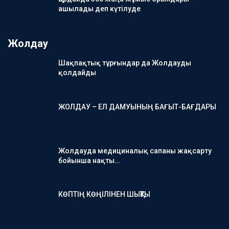
ашылады деп күтілуде
Жолдау
Шақпақтық тұрғындар да Жолдауды
қолдайды
ЖОЛДАУ – ЕЛ ДАМУЫНЫҢ БАҒЫТ-БАҒДАРЫ
Жолдауда медициналық сапаны жақсарту
бойынша нақты…
КӨПТІҢ КӨҢІЛІНЕН ШЫҚТЫ