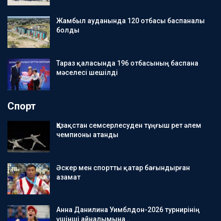
Жамбыл ауданында 120 отбасы баспаналы
болды
Тараз қаласында 196 отбасының баспана
мәселесі шешілді
Спорт
Қазақстан семсерлесуден тұңғыш рет әлем
чемпионы атанды
Әскер мен спортты қатар бағындырған
азамат
Анна Данилина Уимблдон-2026 турнирінің
үшінші айналымына…