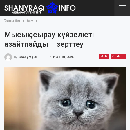
Басты бет
Әлем
Мысық асырау күйзелісті
азайтпайды – зерттеу
ӘЛЕМ
ӘЛЕУМЕТ
On
Июн 18, 2026
By
Shanyraq08