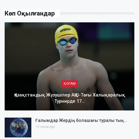
Көп Оқылғандар
ҚОҒАМ
Қазақстандық Жүзушілер АҚШ-Тағы Халықаралық
Турнирде 17…
Ғалымдар Жердің болашағы туралы тың…
10 часов ago