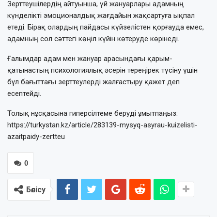
Зерттеушілердің айтуынша, үй жануарлары адамның
күнделікті эмоционалдық жағдайын жақсартуға ықпал
етеді. Бірақ олардың пайдасы күйзелістен қорғауда емес,
адамның сол сәттегі көңіл күйін көтеруде көрінеді.
Ғалымдар адам мен жануар арасындағы қарым-
қатынастың психологиялық әсерін тереңірек түсіну үшін
бұл бағыттағы зерттеулерді жалғастыру қажет деп
есептейді.
Толық нұсқасына гиперсілтеме беруді ұмытпаңыз:
https://turkystan.kz/article/283139-mysyq-asyrau-kuizelisti-
azaitpaidy-zertteu
0
Бөлісу