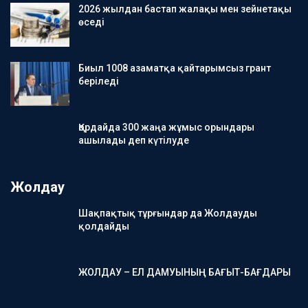
2026 жылдан бастап жалақы мен зейнетақы
өседі
Биыл 1008 азаматқа қайтарымсыз грант
беріледі
Қордайда 300 жаңа жұмыс орындары
ашылады деп күтілуде
Жолдау
Шақпақтық тұрғындар да Жолдауды
қолдайды
ЖОЛДАУ – ЕЛ ДАМУЫНЫҢ БАҒЫТ-БАҒДАРЫ