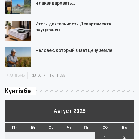
и ликвидировать…
Итоги деятельности Департамента
внутреннего…
Человек, который знает цену земле
АЛДЫҢҒЫ
КЕЛЕСІ
1 of 1 055
Күнтізбе
Август 2026
Пн
Вт
Ср
Чт
Пт
Сб
Вс
1
2