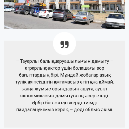
– Тауарлы балық шаруашылығын дамыту –
аграрлық сектор үшін болашағы зор
бағыттардың бірі. Мұндай жобалар азық-
түлік қауіпсіздігін қамтамасыз етіп қана қоймай,
жаңа жұмыс орындарын ашуға, ауыл
экономикасын дамытуға оң әсер етеді.
Әрбір бос жатқан жерді тиімді
пайдалануымыз керек, – деді облыс әкімі.