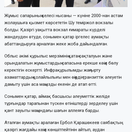
Жұмыс сапарының келесі нысаны — күніне 2000-нан астам
жолаушыға қызмет көрсететін Шу теміржол вокзалы
болды. Қазіргі уақытта вокзал ғимараты күрделі
жөндеуден өтуде, сонымен қатар іргелес аумақты
абаттандыруға арналған жеке жоба дайындалған.
Облыс әкімі құрылыс мерзімінің қатаң сақталуын және
орындалатын жұмыстардың сапасына ерекше көңіл бөлу
керектігін ескертті. Инфрақұрылымды жаңғырту
азаматтардың қолайлылығы мен өңірдің транзиттік әлеуетін
дамыту үшін аса маңызды екенін де атап өтті.
Сонымен қатар, аймақ басшысы әлеуметтік желіде
тұрғындар тарапынан түскен өтініштерді зерделеу үшін
қант зауыты маңындағы шағын аллеяға барды.
Аталған аумақты аралаған Ербол Қарашөкеев саябақтың
қазіргі жағдайы көңіл көншітпейтінін айтып, аудан