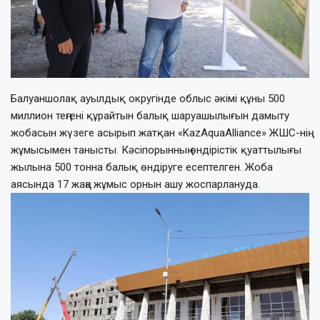
Балуаншолақ ауылдық округінде облыс әкімі құны 500
миллион теңгені құрайтын балық шаруашылығын дамыту
жобасын жүзеге асырып жатқан «KazAquaAlliance» ЖШС-нің
жұмысымен танысты. Кәсіпорынның өндірістік қуаттылығы
жылына 500 тонна балық өндіруге есептелген. Жоба
аясында 17 жаңа жұмыс орнын ашу жоспарлануда.