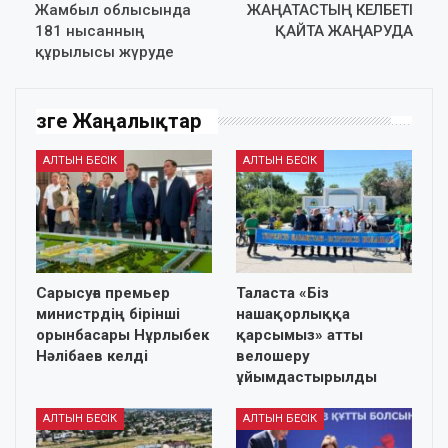
Жамбыл облысында
ЖАҢАТАСТЫҢ КЕЛБЕТІ
181 нысанның
ҚАЙТА ЖАҢАРУДА
құрылысы жүруде
Өзге Жаңалықтар
АЛТЫН БЕСІК
АЛТЫН БЕСІК
Сарысуға премьер
Таласта «Біз
министрдің бірінші
нашақорлыққа
орынбасары Нұрлыбек
қарсымыз» атты
Нәлібаев келді
велошеру
ұйымдастырылды
АЛТЫН БЕСІК
АЛТЫН БЕСІК