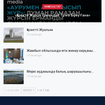
ЖАҢАЛЫҚТАР
«Қазақта Жүрсін Ермандай Тұлға Біреу Ғана»
Қасиетті Жуалым
10 часов ago
Жамбыл облысында егін жинау науқаны…
10 часов ago
Меркі ауданында балық шаруашылығы…
10 часов ago
АЛДЫҢҒЫ
КЕЛЕСІ
1 of 7 100