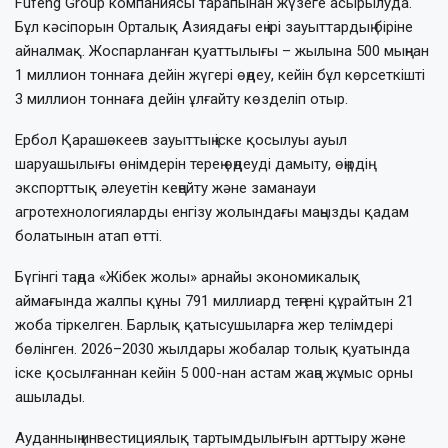
Fufeng Group компаниясы тарапынан жүзеге асырылуда.
Бұл кәсіпорын Орталық Азиядағы ең ірі зауыттардың біріне
айналмақ. Жоспарланған қуаттылығы – жылына 500 мыңнан
1 миллион тоннаға дейін жүгері өңдеу, кейін бұл көрсеткішті
3 миллион тоннаға дейін ұлғайту көзделіп отыр.
Ербол Қарашөкеев зауыттың іске қосылуы ауыл
шаруашылығы өнімдерін терең өңдеуді дамыту, өңірдің
экспорттық әлеуетін кеңейту және заманауи
агротехнологияларды енгізу жолындағы маңызды қадам
болатынын атап өтті.
Бүгінгі таңда «Жібек жолы» арнайы экономикалық
аймағында жалпы құны 791 миллиард теңгені құрайтын 21
жоба тіркелген. Барлық қатысушыларға жер телімдері
бөлінген. 2026–2030 жылдары жобалар толық қуатында
іске қосылғаннан кейін 5 000-нан астам жаңа жұмыс орны
ашылады.
Ауданның инвестициялық тартымдылығын арттыру және