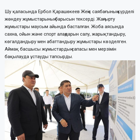
Шу қаласында Ербол Қарашөкеев Жеңіс саябағының күрделі
жөндеу жұмыстарының барысын тексерді. Жаңғырту
жұмыстары маусым айында басталған. Жоба аясында
сахна, ойын және спорт алаңдарын салу, жарықтандыру,
көгалдандыру мен абаттандыру жұмыстары көзделген.
Аймақ басшысы жұмыстардың сапасы мен мерзімін
бақылауда ұстауды тапсырды.