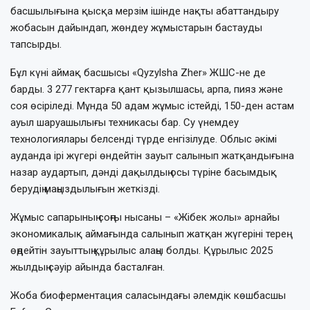
басшылығына қысқа мерзім ішінде нақты абаттандыру
жобасын дайындап, жөндеу жұмыстарын бастауды
тапсырды.
Бұл күні аймақ басшысы «Qyzylsha Zher» ЖШС-не де
барды. 3 277 гектарға қант қызылшасы, арпа, пияз және
соя өсіріледі. Мұнда 50 адам жұмыс істейді, 150-ден астам
ауыл шаруашылығы техникасы бар. Су үнемдеу
технологиялары белсенді түрде енгізілуде. Облыс әкімі
ауданда ірі жүгері өндейтін зауыт салынып жатқандығына
назар аудартып, дәнді дақылдың осы түріне басымдық
берудің маңыздылығын жеткізді.
Жұмыс сапарының соңғы нысаны – «Жібек жолы» арнайы
экономикалық аймағында салынып жатқан жүгеріні терең
өңдейтін зауыттың құрылыс алаңы болды. Құрылыс 2025
жылдың сәуір айында басталған.
Жоба биоферментация саласындағы әлемдік көшбасшы