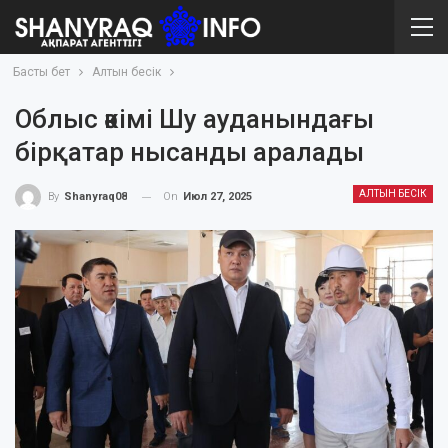
Басты бет
Алтын бесік
Облыс әкімі Шу ауданындағы
бірқатар нысанды аралады
АЛТЫН БЕСІК
On
Июл 27, 2025
By
Shanyraq08