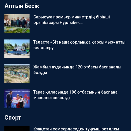
Алтын Бесік
Сарысуға премьер министрдің бірінші
орынбасары Нұрлыбек…
Таласта «Біз нашақорлыққа қарсымыз» атты
велошеру…
Жамбыл ауданында 120 отбасы баспаналы
болды
Тараз қаласында 196 отбасының баспана
мәселесі шешілді
Спорт
Қазақстан семсерлесуден тұңғыш рет әлем