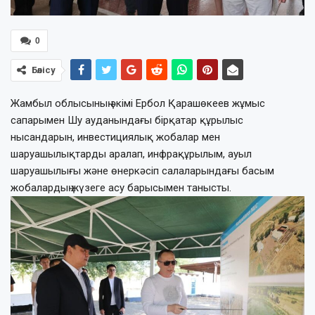
0
Бөлісу
Жамбыл облысының әкімі Ербол Қарашөкеев жұмыс
сапарымен Шу ауданындағы бірқатар құрылыс
нысандарын, инвестициялық жобалар мен
шаруашылықтарды аралап, инфрақұрылым, ауыл
шаруашылығы және өнеркәсіп салаларындағы басым
жобалардың жүзеге асу барысымен танысты.