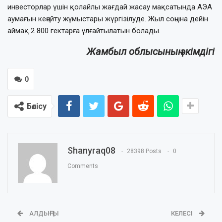
инвесторлар үшін қолайлы жағдай жасау мақсатында АЭА
аумағын кеңейту жұмыстары жүргізілуде. Жыл соңына дейін
аймақ 2 800 гектарға ұлғайтылатын болады.
Жамбыл облысының әкімдігі
0
Бөлісу
Shanyraq08
28398 Posts
0
Comments
АЛДЫҢҒЫ
КЕЛЕСІ