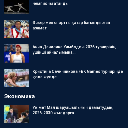
чемпионы атанды
Әскер мен спортты қатар бағындырған
азамат
Анна Данилина Уимблдон-2026 турнирінің
үшінші айналымына…
Кристина Овчинникова FBK Games турнирінде
қола жүлде…
Экономика
Үкімет Мал шаруашылығын дамытудың
2026-2030 жылдарға…