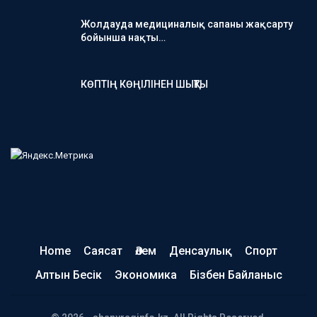
Жолдауда медициналық сапаны жақсарту
бойынша нақты…
КӨПТІҢ КӨҢІЛІНЕН ШЫҚТЫ
Home
Саясат
Әлем
Денсаулық
Спорт
Алтын Бесік
Экономика
Бізбен Байланыс