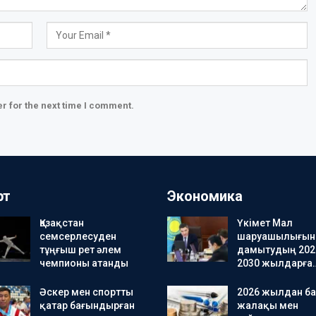
r for the next time I comment.
рт
Экономика
Қазақстан
Үкімет Мал
семсерлесуден
шаруашылығын
тұңғыш рет әлем
дамытудың 202
чемпионы атанды
2030 жылдарға
Әскер мен спортты
2026 жылдан ба
қатар бағындырған
жалақы мен