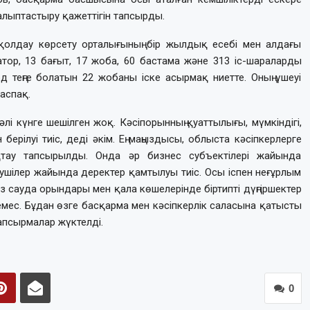
лыптастыру қажеттігін тапсырды.
 қолдау көрсету орталығының бір жылдық есебі мен алдағы
тор, 13 бағыт, 17 жоба, 60 бастама және 313 іс-шараларды
 теңге болатын 22 жобаны іске асырмақ ниетте. Оның үшеуі
аспақ.
і күнге шешілген жоқ. Кәсіпорынның қуаттылығы, мүмкіндігі,
рілуі тиіс, деді әкім. Ең маңыздысы, облыста кәсіпкерлерге
тау тапсырылды. Онда әр бизнес субъектілері жайында
ушілер жайында деректер қамтылуы тиіс. Осы іспен неғұрлым
ыз сауда орындары мен қала көшелерінде біртипті дүңгіршектер
емес. Бұдан өзге басқарма мен кәсіпкерлік саласына қатысты
апсырмалар жүктелді.
0