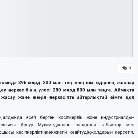
0
нда 396 млрд. 200 млн. теңгенің өнімі өндіріліп, жоспар
у өнеркәсібінің үлесі 280 млрд.800 млн теңге. Аймақта
жасау және жеңіл өнеркәсіпте айтарлықтай өсімге қол
ң алдында есеп берген кәсіпкерлік және индустриалды-
басшысы Арнұр Мұхамеджанов саладағы табыстар мен
сшысы кәсіпкерліктің көкжиегін кеңейтудің жолдарын көрсетіп,