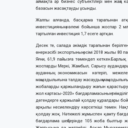
аймақта әр бизнес субъектілері мен жаңа 
базасын жасақтауды ұсынды.
Жалпы алғанда, басқарма тарапынан атқ
инвестицияның көлемі бойынша жоспар 2 млр
тартылған инвестиция 1,7 есеге артқан.
Десек те, салада әкімдік тарапынан берілг
өнеркәсібі экспортының өсімі 2018 жылы 80 п
Яғни, 61,9 пайызға төмендеп кеткен.Барлық
жоспарды Меркі, Жамбыл, Сарысу аудандары
ауданның экономикасын көтеріп, меже
маңыздылығына талдау жасаудың маңыздылығы
жобаларды қаржыландыру жағын қарастыру қаж
жол картасы-2020» бағдарламасының тиімділіг
дегендерге қаржылай қолдау құралдары бойы
арқылы несиелендіру көрсеткіші төмен. На
қолдау жоқ. Нәтижелі жұмыспен қамту бағда
бағдарлама шеңберінде 105 жоба былтыр жос
Жартысына да жетпейді. Асқар Мырзахмето