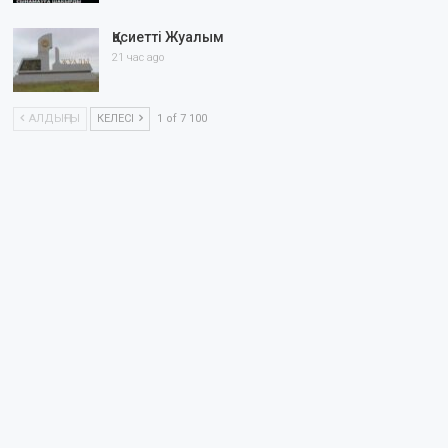
Қасиетті Жуалым
21 час ago
АЛДЫҢҒЫ
КЕЛЕСІ
1 of 7 100