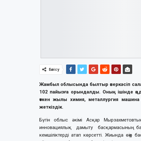
Бөлісу
Жамбыл облысында былтыр өнеркәсіп саласы
102 пайызға орындалды. Оның ішінде өңде
өткен жылы химия, металлургия машина 
жеткіздік.
Бүгін облыс әкімі Асқар Мырзахметовты
инновациялық дамыту басқармасының 
кемшіліктерді атап көрсетті. Жиында өңір ба