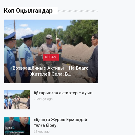
Көп Оқылғандар
ҚОҒАМ
Возвращённые Активы – На Благо
Жителей Села: В…
Қайтарылған активтер – ауыл…
7 минут ago
«Қазақта Жүрсін Ермандай
тұлға біреу…
21 час ago