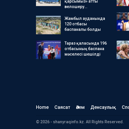
қарсымыз» атты
велошеру…
Жамбыл ауданында
120 отбасы
баспаналы болды
Тараз қаласында 196
отбасының баспана
мәселесі шешілді
Home
Саясат
Әлем
Денсаулық
Сп
© 2026 - shanyraqinfo.kz. All Rights Reserved.