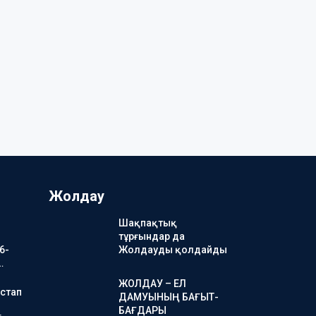
Жолдау
Шақпақтық
тұрғындар да
6-
Жолдауды қолдайды
…
ЖОЛДАУ – ЕЛ
стап
ДАМУЫНЫҢ БАҒЫТ-
БАҒДАРЫ