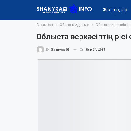
Жаңалықтар
Басты бет
Облыс әкімдігінде
Облыста өнеркәсіптің
Облыста өнеркәсіптің өрісі 
On
Янв 24, 2019
By
Shanyraq08