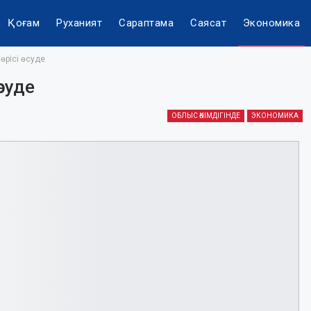
Қоғам
Руханият
Сараптама
Саясат
Экономика
 өрісі өсуде
өсуде
ОБЛЫС ӘКІМДІГІНДЕ
ЭКОНОМИКА