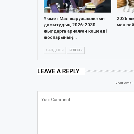
Үкімет Мал шаруашылығын
2026 ж
дамытудың 2026-2030
мен зей
жылдарға арналған кешенді
жоспарының…
АЛДЫҢҒЫ
КЕЛЕСІ
LEAVE A REPLY
Your email