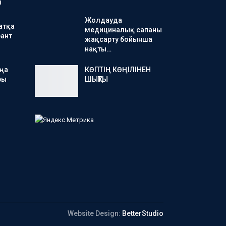
і
Жолдауда
атқа
медициналық сапаны
ант
жақсарту бойынша
нақты…
аңа
КӨПТІҢ КӨҢІЛІНЕН
ры
ШЫҚТЫ
Website Design:
BetterStudio