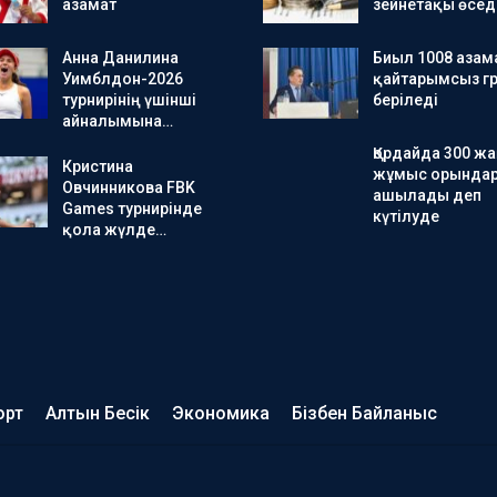
азамат
зейнетақы өсед
Анна Данилина
Биыл 1008 азам
Уимблдон-2026
қайтарымсыз гр
турнирінің үшінші
беріледі
айналымына…
Қордайда 300 ж
Кристина
жұмыс орында
Овчинникова FBK
ашылады деп
Games турнирінде
күтілуде
қола жүлде…
орт
Алтын Бесік
Экономика
Бізбен Байланыс