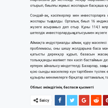
отырып, биылғы жұмыс жоспарын басқаша қа
Сондай-ақ, кәсіпкерлер мен инвесторларға
жоспары тыңдалды. Орталық биыл 16 индика
жүзеге асырамыз деп отыр. Құны 114,1 млрд
шетелдік инвесторлардың қатысуымен жүзеге 
Аймақта индустриалды аймақ құру мәселесі әл
проблемасы, оны шешу жолдарына баса мән бе
қатысты дерекқор құрып, базасын жасақ
толыққанды мәлімет пен кәсіп бастаймын де
ертерек айналысу міндеттелді. Базарлар, заңс
қою сынды мәселелер күн тәртібінен түспек 
құзырлы мекемелерге бірқатар хаттамалық т
Облыс әкімдігінің баспасөз қызметі
Бөлісу