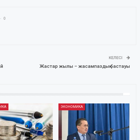
0
КЕЛЕСІ
ай
Жастар жылы – жасампаздық бастауы
ИКА
ЭКОНОМИКА