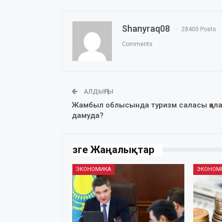
Shanyraq08
28400 Posts
Comments
АЛДЫҢҒЫ
Жамбыл облысында туризм саласы қал
дамуда?
Өзге Жаңалықтар
ЭКОНОМИКА
ЭКОНОМ