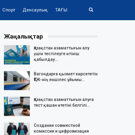
Спорт
Денсаулық
ТАҒЫ
Жаңалықтар
Қазақстан азаматтығын алу
үшін тестілеуге өтініш
қабылдау…
Вагондарға қызмет көрсететін
ҚТЖ-нің еншілес ұйымы…
Қазақстан азаматтығын алуға
тест қашан өтетіні белгілі…
Создание совместной
комиссии и цифровизация