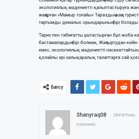
экологиялық мәдениетті қалыптастыруға және
жаңарған «Мамыр тоғайы» Тараздың жаңа турист
тартымды демалыс орындарының бірі болады 
Тарих пен табиғатты ұштастырған бұл жоба к
бастамалардың бірі болмақ. Жаңғыртудан кейі
емес, экологиялық мәдениетті насихаттайтын
қолайлы әрі халықаралық талаптарға сай қоғам
Бөлісу
Shanyraq08
28418 Posts
Comments