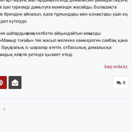
 ішкі туризмді дамытуға мүмкіндік жасайды. Болашақта
ік брендіне айналып, қала тұрғындары мен қонақтары үшін ең
деп күтілуде.
өне шаһардың жаңа келбетін айқындайтын маңызды
н «Мамыр тоғайы» тек жасыл желекке көмкерілген саябақ қана
, бұқаралық іс-шаралар өтетін, отбасылық демалысқа
дық кеңістік ретінде қызмет етеді.
baq-orda.kz.
0
0