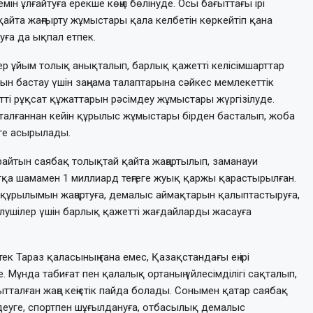
н ұлғайтуға ерекше көңіл бөлінуде. Осы бағыттағы ірі
айта жаңғырту жұмыстары қала келбетін көркейтіп қана
уға да ықпал етпек.
гер ұйым толық анықталып, барлық қажетті келісімшарттар
н бастау үшін заңнама талаптарына сәйкес мемлекеттік
і рұқсат құжаттарын рәсімдеу жұмыстары жүргізілуде.
талғаннан кейін құрылыс жұмыстары бірден басталып, жоба
еге асырылады.
айтын саябақ толықтай қайта жаңартылып, заманауи
қа шамамен 1 миллиард теңгеге жуық қаржы қарастырылған.
ақұрылымын жаңартуға, демалыс аймақтарын қалыптастыруға,
лушілер үшін барлық қажетті жағдайларды жасауға
ек Тараз қаласының ғана емес, Қазақстандағы ең ірі
. Мұнда табиғат пен қалалық ортаның үйлесімділігі сақталып,
талған жаңа кеңістік пайда болады. Сонымен қатар саябақ
деуге, спортпен шұғылдануға, отбасылық демалыс