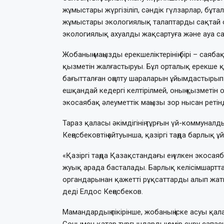
жұмыстары жүргізіліп, сәндік гүлзарлар, бұт
жұмыстары экологиялық талаптарды сақтай о
экологиялық ахуалды жақсартуға және ауа сапа
Жобаның маңызды ерекшеліктерінің бірі – саяб
қызметін жалғастыруы. Бұл орталық ерекше қ
бағытталған оңалту шараларын ұйымдастырып 
ешқандай кедергі келтірілмей, оның қызметін
экосаябақ әлеуметтік маңызы зор нысан реті
Тараз қаласы әкімдігінің тұрғын үй-коммуна
Кеңесбековтің айтуынша, қазіргі таңда барлы
«Қазіргі таңда Қазақстандағы ең үлкен экоса
жуық арада басталады. Барлық келісімшартт
органдарынан қажетті рұқсаттарды алып жат
деді Елдос Кеңесбеков.
Мамандардың пікірінше, жобаның іске асуы қала
Сонымен қатар тұрғындардың өмір сүру сапас