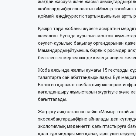
жағдай жасауға және жасыл аймақтардың көлемі
жобалардың бірі саналатын «Мамыр тоғайын» қ
қоймай, өңірдің туристік тартымдылығын арттыр
Қазіргі таңда жобаны жүзеге асыратын мерді
жасалған. Бүгінде құрылыс-монтаж жұмыстары
сәулет-құрылыс бақылау органдарынан қажетт
Мамандардың айтуынша, барлық рәсімдер аяқ
белгіленген мерзім ішінде кезең-кезеңімен жүз
Жоба аясында жалпы аумағы 15 гектарды құр
талаптарға сай абаттандырылады. Бұл мақсат
Бөлінген қаражат саябақтың инженерлік инфр
көгалдандыру жұмыстарын жүргізуге және ке
бағытталады.
Жаңғырту аяқталғаннан кейін «Мамыр тоғайы» т
экосаябақтардың біріне айналады деп күтілуде
экологиялық мәдениетті қалыптастыруға бағыт
қала тұрғындары мен қонақтары үшін серуен