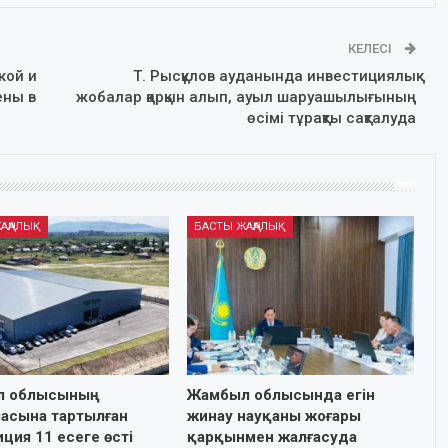
КЕЛЕСІ
кой и
Т. Рысқұлов ауданында инвестициялық
ены в
жобалар қарқын алып, ауыл шаруашылығының
өсімі тұрақты сақталуда
АҢАЛЫҚ
БАСТЫ ЖАҢАЛЫҚ
л облысының
Жамбыл облысында егін
ласына тартылған
жинау науқаны жоғары
ция 11 есеге өсті
қарқынмен жалғасуда