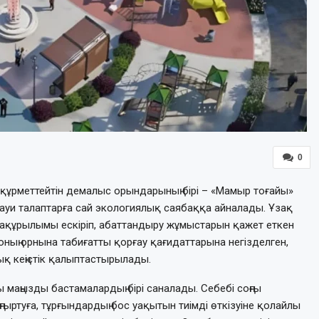
0
е құрметтейтін демалыс орындарының бірі – «Мамыр тоғайы»
науи талаптарға сай экологиялық саябаққа айналады. Ұзақ
ақұрылымы ескіріп, абаттандыру жұмыстарын қажет еткен
оның орнына табиғатты қорғау қағидаттарына негізделген,
ық кеңістік қалыптастырылады.
маңызды бастамалардың бірі саналады. Себебі соңғы
ғыртуға, тұрғындардың бос уақытын тиімді өткізуіне қолайлы