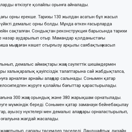
аларды өткізуге қолайлы орынға айналады.
дағы орны ерекше. Тарихы 130 жылдан асатын бұл жасыл
сүйікті демалыс орны болды. Мұнда өткен ғасырларда
 дейін сақталған. Сондықтан реконструкция барысында тарихи
ше назар аударылып отыр. Мамандар қолданыстағы
ымша мыңдаған көшет отырғызу арқылы саябақтың жасыл
лынып, демалыс аймақтары жаңа сәулеттік шешімдермен
дары халықаралық қауіпсіздік талаптарына сай жабдықталса,
нуға арналған арнайы алаңдар салынады. Сонымен қатар
велосипедпен жүруге қолайлы бағыттар қарастырылады.
ағына 300 жаңа орындық және 380 жарықшам орнатылады.
деуге мүмкіндік береді. Сонымен қатар заманауи бейнебақылау
тар, ауызсу нүктелері мен демалыс алаңдары орналастырылып,
 қозғалуына жағдай жасалады.
 жаңартылып, сапалы төсемдер төселеді. Ландшафтық дизайн