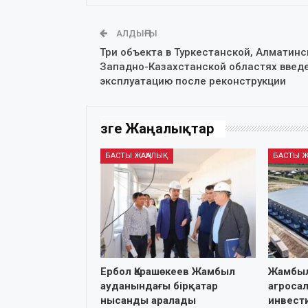
АЛДЫҢҒЫ
Три объекта в Туркестанской, Алматинс
Западно-Казахстанской областях введ
эксплуатацию после реконструкции
Өзге Жаңалықтар
БАСТЫ ЖАҢАЛЫҚ
БАСТЫ Ж
Ербол Қарашөкеев Жамбыл
Жамбы
ауданындағы бірқатар
агроса
нысанды аралады
инвести