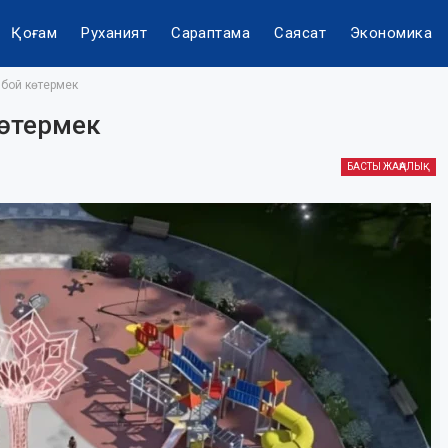
Қоғам
Руханият
Сараптама
Саясат
Экономика
 бой көтермек
көтермек
БАСТЫ ЖАҢАЛЫҚ