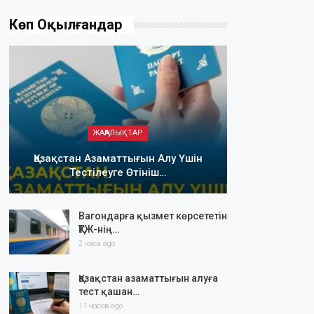
Көп Оқылғандар
ЖАҢАЛЫҚТАР
Қазақстан Азаматтығын Алу Үшін
Тестілеуге Өтініш…
Вагондарға қызмет көрсететін
ҚТЖ-нің…
2 часа ago
Қазақстан азаматтығын алуға
тест қашан…
11 часов ago