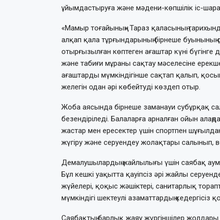
ұйымдастыруға және мәдени-көпшілік іс-шар
«Мамыр тоғайының» Тараз қаласының тарихын
алқап қала тұрғындарының бірнеше буынының 
отырғызылған көптеген ағаштар күні бүгінге
және табиғи мұраны сақтау мәселесіне ерек
ағаштарды мүмкіндігінше сақтап қалып, қос
желегін одан әрі көбейтуді көздеп отыр.
Жоба аясында бірнеше заманауи субұрқақ са
безендіріледі. Балаларға арналған ойын алаң
жастар мен ересектер үшін спортпен шұғылда
жүгіру және серуендеу жолақтары салынып, 
Демалушылардың жайлылығы үшін саябақ аум
Бұл кешкі уақытта қауіпсіз әрі жайлы серуен
жүйелері, қоқыс жәшіктері, санитарлық торап
мүмкіндігі шектеулі азаматтардың кедергісіз
Саябақтың барлық жаяу жүргіншілер жолдары