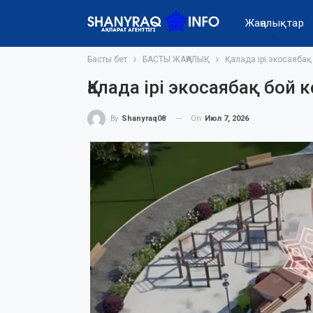
Жаңалықтар
Басты бет
БАСТЫ ЖАҢАЛЫҚ
Қалада ірі экосаябақ
Қалада ірі экосаябақ бой 
On
Июл 7, 2026
By
Shanyraq08