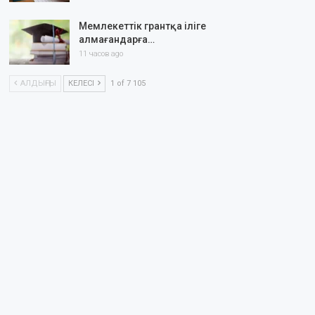
Мемлекеттік грантқа іліге
алмағандарға…
11 часов ago
АЛДЫҢҒЫ
КЕЛЕСІ
1 of 7 105