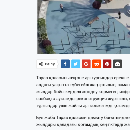
Бөлісу
Тараз қаласының ең көне әрі тұрғындар ерекш
алдағы уақытта түбегейлі жаңғыртылып, зама
жылдар бойы күрделі жөндеу көрмеген, инфр
саябақта ауқымды реконструкция жүргізіліп, 
тұрғындар үшін жайлы әрі қолжетімді қоғамд
Бұл жоба Тараз қаласын дамыту бағытындағы 
жылдары қаладағы қоғамдық кеңістіктерді жаң