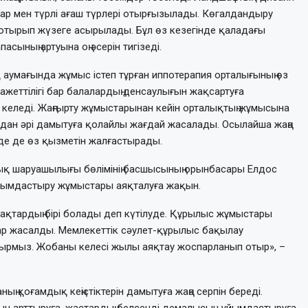
алар мен түрлі ағаш түрлері отырғызылады. Көгалдандыру
тырып жүзеге асырылады. Бұл өз кезегінде қаладағы
сының артуына оң әсерін тигізеді.
ақ аумағында жұмыс істеп тұрған иппотерапия орталығының өз
ажеттілігі бар балалардың денсаулығын жақсартуға
келеді. Жаңғырту жұмыстарынан кейін орталықтың жұмысына
 одан әрі дамытуға қолайлы жағдай жасалады. Осылайша жаңа
нде де өз қызметін жалғастырады.
лдық шаруашылығы бөлімінің басшысының орынбасары Елдос
қ ұйымдастыру жұмыстары аяқталуға жақын.
ябақтардың бірі болады деп күтілуде. Құрылыс жұмыстары
ар жасалды. Мемлекеттік сәулет-құрылыс бақылау
ырмыз. Жобаны келесі жылы аяқтау жоспарланып отыр», –
ның қоғамдық кеңістіктерін дамытуға жаңа серпін береді.
ын арттыруға, жастардың белсенді демалысын ұйымдастыруға,