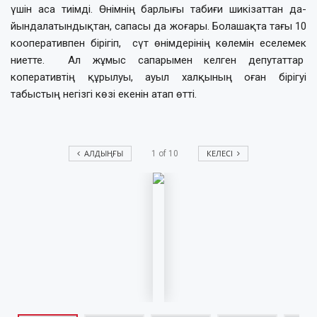
үшін аса тиімді. Өнім­нің барлығы табиғи шикізаттан да­
йындалатындықтан, сапасы да жоғары. Болашақта тағы 10
кооперативпен бірігіп, сүт өнімдерінің көлемін еселемек
ниетте. Ал жұмыс сапарымен келген депутаттар
коперативтің құрылуы, ауыл халқының оған бірігуі
табыстың негізгі көзі екенін атап өтті.
АЛДЫҢҒЫ
КЕЛЕСІ
1
of
10