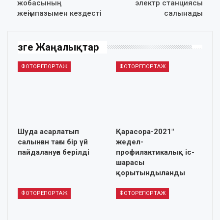
жобасының
электр станциясы
жеңімпазымен кездесті
салынады
Өзге Жаңалықтар
ФОТОРЕПОРТАЖ
ФОТОРЕПОРТАЖ
Шуда асарлатып
Қарасора-2021″
салынған тағы бір үй
жедел-
пайдалануға берілді
профилактикалық іс-
шарасы
қорытындыланды
ФОТОРЕПОРТАЖ
ФОТОРЕПОРТАЖ