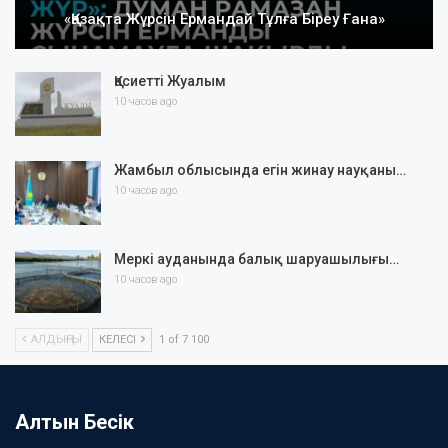
«Қазақта Жүрсін Ермандай Тұлға Біреу Ғана»
Қасиетті Жуалым
10 часов ago
Жамбыл облысында егін жинау науқаны…
10 часов ago
Меркі ауданында балық шаруашылығы…
10 часов ago
АЛДЫҢҒЫ
КЕЛЕСІ
1 of 7 100
Алтын Бесік