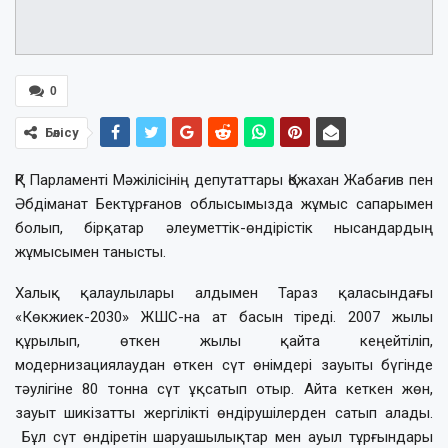
0
Бөлісу
ҚР Парламенті Мәжілісінің депутаттары Қожахан Жабағив пен
Әбдіманат Бектұрғанов облысымызда жұмыс сапарымен
болып, бірқатар әлеуметтік-өндірістік нысандардың
жұмысымен танысты.
Халық қалаулылары алдымен Тараз қаласындағы
«Көкжиек-2030» ЖШС-на ат басын тіреді. 2007 жылы
құрылып, өткен жылы қайта кеңейтіліп,
модернизациялаудан өткен сүт өнімдері зауыты бүгінде
тәулігіне 80 тонна сүт ұқсатып отыр. Айта кеткен жөн,
зауыт ши­кізатты жергілікті өндірушілер­ден сатып алады.
Бұл сүт өндіретін шар­уа­шылықтар мен ауыл тұрғындары