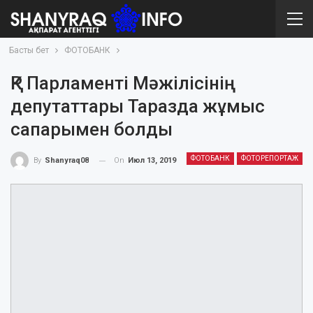
Басты бет
ФОТОБАНК
ҚР Парламенті Мәжілісінің
депутаттары Таразда жұмыс
сапарымен болды
ФОТОБАНК
ФОТОРЕПОРТАЖ
On
Июл 13, 2019
By
Shanyraq08