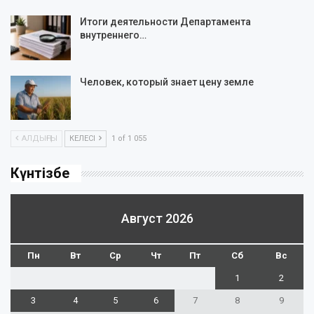
Итоги деятельности Департамента
внутреннего…
Человек, который знает цену земле
АЛДЫҢҒЫ
КЕЛЕСІ
1 of 1 055
Күнтізбе
Август 2026
Пн
Вт
Ср
Чт
Пт
Сб
Вс
1
2
3
4
5
6
7
8
9