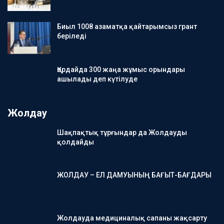
Биыл 1008 азаматқа қайтарымсыз грант
беріледі
Қордайда 300 жаңа жұмыс орындары
ашылады деп күтілуде
Жолдау
Шақпақтық тұрғындар да Жолдауды
қолдайды
ЖОЛДАУ – ЕЛ ДАМУЫНЫҢ БАҒЫТ-БАҒДАРЫ
Жолдауда медициналық сапаны жақсарту