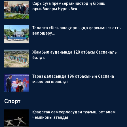
Сарысуға премьер министрдің бірінші
орынбасары Нұрлыбек…
Таласта «Біз нашақорлыққа қарсымыз» атты
велошеру…
Жамбыл ауданында 120 отбасы баспаналы
болды
Тараз қаласында 196 отбасының баспана
мәселесі шешілді
Спорт
Қазақстан семсерлесуден тұңғыш рет әлем
чемпионы атанды