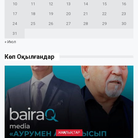
10
11
12
13
14
15
16
17
18
19
20
21
22
23
24
25
26
27
28
29
30
31
« Июл
Көп Оқылғандар
ЖАҢАЛЫҚТАР