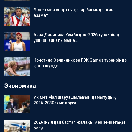
Әскер мен спортты қатар бағындырған
азамат
Анна Данилина Уимблдон-2026 турнирінің
үшінші айналымына…
Кристина Овчинникова FBK Games турнирінде
қола жүлде…
Экономика
Үкімет Мал шаруашылығын дамытудың
2026-2030 жылдарға…
2026 жылдан бастап жалақы мен зейнетақы
өседі