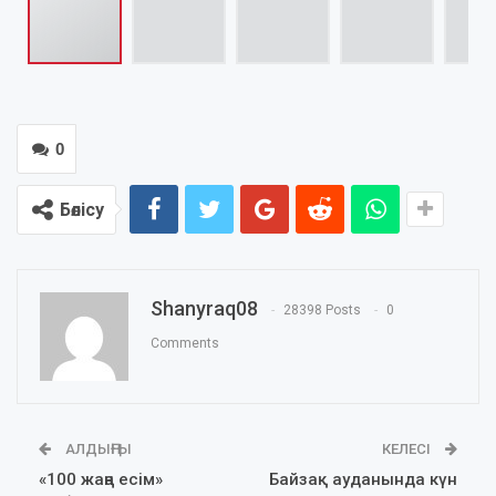
0
Бөлісу
Shanyraq08
28398 Posts
0
Comments
АЛДЫҢҒЫ
КЕЛЕСІ
«100 жаңа есім»
Байзақ ауданында күн