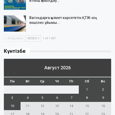
өтініш қабылдау…
Вагондарға қызмет көрсететін ҚТЖ-нің
еншілес ұйымы…
АЛДЫҢҒЫ
КЕЛЕСІ
1 of 1 057
Күнтізбе
Август 2026
Пн
Вт
Ср
Чт
Пт
Сб
Вс
1
2
3
4
5
6
7
8
9
10
11
12
13
14
15
16
17
18
19
20
21
22
23