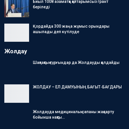
Биыл 1008 азаматқа қайтарымсыз грант
беріледі
Қордайда 300 жаңа жұмыс орындары
ашылады деп күтілуде
Жолдау
Шақпақтық тұрғындар да Жолдауды қолдайды
ЖОЛДАУ – ЕЛ ДАМУЫНЫҢ БАҒЫТ-БАҒДАРЫ
Жолдауда медициналық сапаны жақсарту
бойынша нақты…