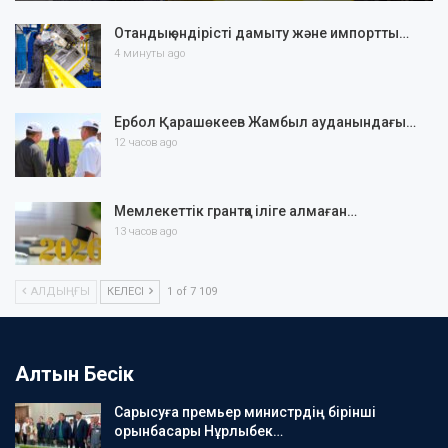
Отандық өндірісті дамыту және импортты…
4 минуты ago
Ербол Қарашөкеев Жамбыл ауданындағы…
12 часов ago
Мемлекеттік грантқа іліге алмаған…
13 часов ago
АЛДЫҢҒЫ
КЕЛЕСІ
1 of 7 109
Алтын Бесік
Сарысуға премьер министрдің бірінші
орынбасары Нұрлыбек…