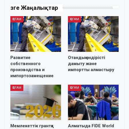
Өзге Жаңалықтар
ҚОҒАМ
ҚОҒАМ
Развитие
Отандық өндірісті
собственного
дамыту және
производства и
импортты алмастыру
импортозамещение
ҚОҒАМ
ҚОҒАМ
Мемлекеттік грантқа
Алматыда FIDE World