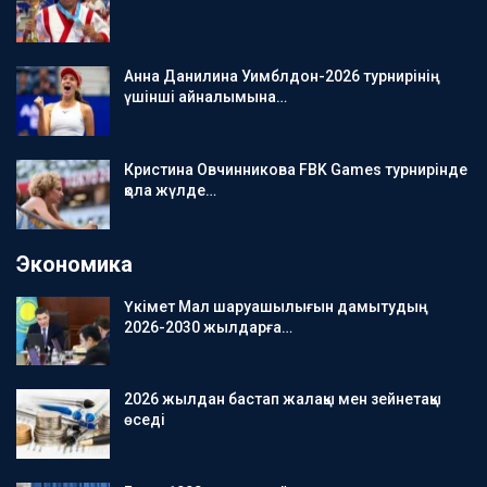
Анна Данилина Уимблдон-2026 турнирінің
үшінші айналымына…
Кристина Овчинникова FBK Games турнирінде
қола жүлде…
Экономика
Үкімет Мал шаруашылығын дамытудың
2026-2030 жылдарға…
2026 жылдан бастап жалақы мен зейнетақы
өседі