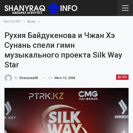
Басты бет
Қоғам
Рухия Байдукенова и Чжан Хэ
Сунань спели гимн
музыкального проекта Silk Way
Star
ҚОҒАМ
On
Июн 12, 2026
By
Shanyraq08