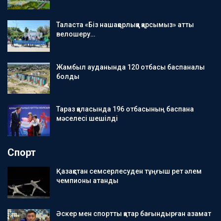
Таласта «Біз нашақорлыққа қарсымыз» атты
велошеру…
Жамбыл ауданында 120 отбасы баспаналы
болды
Тараз қаласында 196 отбасының баспана
мәселесі шешілді
Спорт
Қазақстан семсерлесуден тұңғыш рет әлем
чемпионы атанды
Әскер мен спортты қатар бағындырған азамат