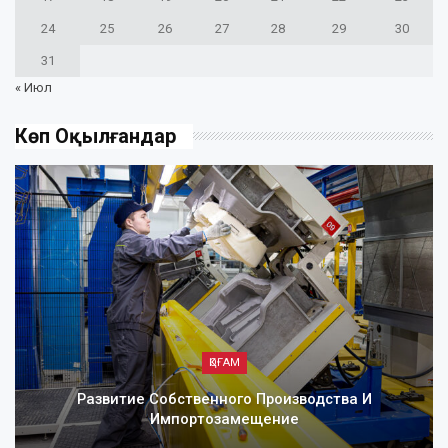
24
25
26
27
28
29
30
31
« Июл
Көп Оқылғандар
ҚОҒАМ
Развитие Собственного Производства И
Импортозамещение