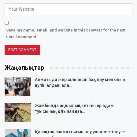
Save my name, email, and website in this browser for the next
time I comment.
Жаңалықтар
Алматыда жер сілкінісін бақылау мен оның
қаупін алдын ала…
Жамбылда аңшылыққа кеткен ер адам
туысының қолынан қаза…
Қазақстан азаматтығын алу үшін тестілеуге