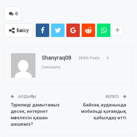
0
Бөлісу
Shanyraq08
28435 Posts
0
Comments
АЛДЫҢҒЫ
КЕЛЕСІ
Туризмді дамытамыз
Байзақ ауданында
десек, интернет
мобильді қоғамдық
мәселесін қашан
қабылдау өтті
шешеміз?