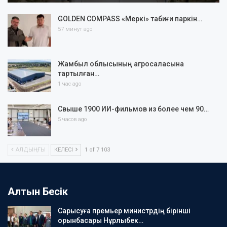
GOLDEN COMPASS «Меркі» табиғи паркін…
57 минут ago
Жамбыл облысының агросаласына
тартылған…
1 час ago
Свыше 1900 ИИ-фильмов из более чем 90…
5 часов ago
АЛДЫҢҒЫ
КЕЛЕСІ
1 of 7 103
Алтын Бесік
Сарысуға премьер министрдің бірінші
орынбасары Нұрлыбек…