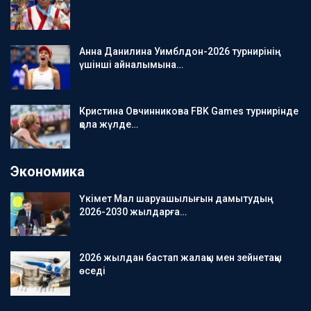
Анна Данилина Уимблдон-2026 турнирінің
үшінші айналымына…
Кристина Овчинникова FBK Games турнирінде
қола жүлде…
Экономика
Үкімет Мал шаруашылығын дамытудың
2026-2030 жылдарға…
2026 жылдан бастап жалақы мен зейнетақы
өседі