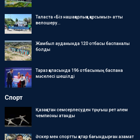
Таласта «Біз нашақорлыққа қарсымыз» атты
велошеру…
Жамбыл ауданында 120 отбасы баспаналы
болды
Тараз қаласында 196 отбасының баспана
мәселесі шешілді
Спорт
Қазақстан семсерлесуден тұңғыш рет әлем
чемпионы атанды
Әскер мен спортты қатар бағындырған азамат