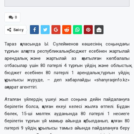
0
Бөлісу
Тараз қаласында Ы. Сүлейменов көшесінің соңындағы
тұрғын алқапта республикалық бюджет есебінен жартылай
арендалық және жартылай аз қамтылған көпбалалы
отбасылар үшін 80 пәтерлі 4 тұрғын үйдің және облыстық
бюджет есебінен 80 пәтерлі 1 арендалық тұрғын үйдің
құрылысы жүруде, – деп хабарлайды «shanyraqinfo.kz»
ақпарат агенттігі.
Аталған үйлердің үшеуі жыл соңына дейін пайдалануға
берілетін болса, қалған екеуі келесі жылға өтпелі. Бұдан
бөлек, 15-ші мөлтек ауданында 80 пәтерлі 1 несиеге
берілетін тұрғын үй мамыр айында қабылданып, қалған 80
пәтерлі 9 үйдің құрылысы тамыз айында пайдалануға беру