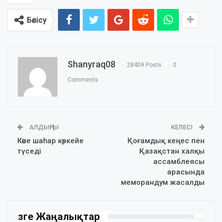
Бөлісу
Shanyraq08
28409 Posts
0
Comments
АЛДЫҢҒЫ
КЕЛЕСІ
Көне шаһар көркейе
Қоғамдық кеңес пен
түседі
Қазақстан халқы
ассамблеясы
арасында
меморандум жасалды
Өзге Жаңалықтар