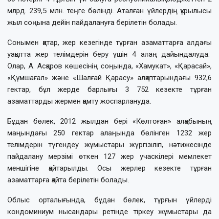
млрд. 239,5 млн. теңге бөлінді. Аталған үйлердің құрылысы
жыл соңына дейін пайдалануға берілетін болады.
Сонымен қатар, жер кезегінде тұрған азаматтарға алдағы
уақытта жер телімдерін беру үшін 4 алаң дайындалуда.
Олар, А. Асқаров көшесінің соңында, «Хамукат», «Қарасай»,
«Құмшағал» және «Шалғай Қарасу» алқаптарындағы 932,6
гектар, бұл жерде барлығы 3 752 кезекте тұрған
азаматтарды жермен қамту жоспарлануда.
Бұдан бөлек, 2012 жылдан бері «Көлтоған» алқабының
маңындағы 250 гектар алаңында бөлінген 1232 жер
телімдерін түгендеу жұмыстары жүргізіліп, нәтижесінде
пайдалану мерзімі өткен 127 жер учаскілері мемлекет
меншігіне қайтарылды. Осы жерлер кезекте тұрған
азаматтарға қайта берілетін болады.
Облыс орталығында, бұдан бөлек, тұрғын үйлерді
кондоминиум нысандары ретінде тіркеу жұмыстары да