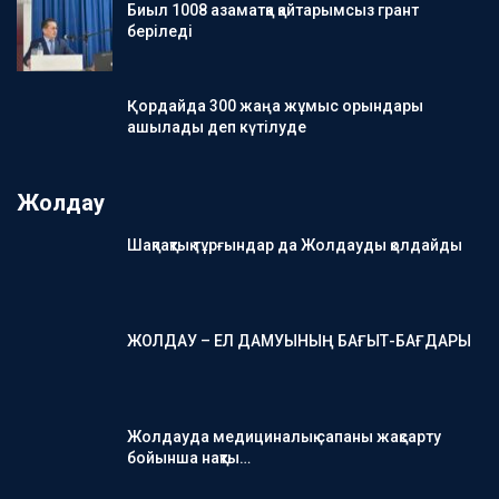
Биыл 1008 азаматқа қайтарымсыз грант
беріледі
Қордайда 300 жаңа жұмыс орындары
ашылады деп күтілуде
Жолдау
Шақпақтық тұрғындар да Жолдауды қолдайды
ЖОЛДАУ – ЕЛ ДАМУЫНЫҢ БАҒЫТ-БАҒДАРЫ
Жолдауда медициналық сапаны жақсарту
бойынша нақты…