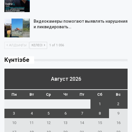
Видеокамеры помогают выявлять нарушения
и ликвидировать…
АЛДЫҢҒЫ
КЕЛЕСІ
1 of 1 056
Күнтізбе
Август 2026
Пн
Вт
Ср
Чт
Пт
Сб
Вс
1
2
3
4
5
6
7
8
9
10
11
12
13
14
15
16