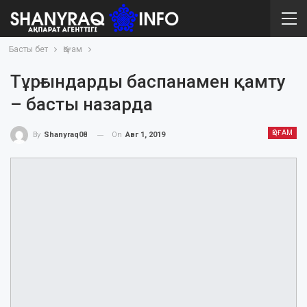
Басты бет
Қоғам
Тұрғындарды баспанамен қамту
– басты назарда
ҚОҒАМ
On
Авг 1, 2019
By
Shanyraq08