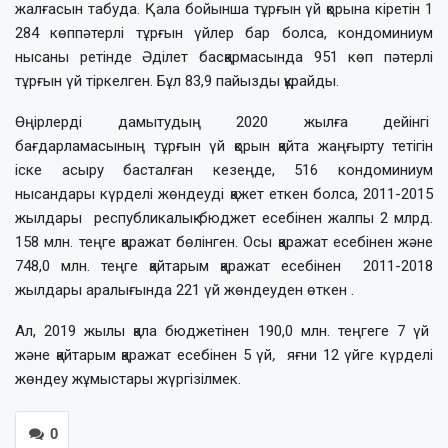
жалғасын табуда. Қала бойынша тұрғын үй қорына кіретін 1
284 көппәтерлі тұрғын үйлер бар болса, кондоминиум
нысаны ретінде Әділет басқармасында 951 көп пәтерлі
тұрғын үй тіркелген. Бұл 83,9 пайызды құрайды.
Өңірлерді дамытудың 2020 жылға дейінгі
бағдарламасының тұрғын үй қорын қайта жаңғырту тетігін
іске асыру басталған кезеңде, 516 кондоминиум
нысандары күрделі жөндеуді қажет еткен болса, 2011-2015
жылдары республикалық бюджет есебінен жалпы 2 млрд.
158 млн. теңге қаражат бөлінген. Осы қаражат есебінен және
748,0 млн. теңге қайтарым қаражат есебінен 2011-2018
жылдары аралығында 221 үй жөндеуден өткен .
Ал, 2019 жылы қала бюджетінен 190,0 млн. теңгеге 7 үй
және қайтарым қаражат есебінен 5 үй
,
яғни 12 үйге күрделі
жөндеу жұмыстары жүргізілмек.
0