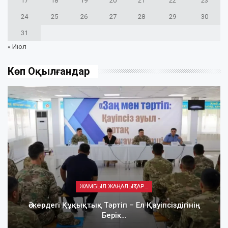
17
18
19
20
21
22
23
24
25
26
27
28
29
30
31
« Июл
Көп Оқылғандар
ЖАМБЫЛ ЖАҢАЛЫҚТАРЫ
Әскердегі Құқықтық Тәртіп – Ел Қауіпсіздігінің
Берік…