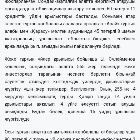
жоспарланған. Сондай-ақ аталған алқапта жергілікті атқарушы
органдардың облигациялар шығару жолымен 60 пәтерлі 11
кредиттік үйдің құрылыстары басталды. Сонымен қатар
кезекте тұрған көпбалалы аналарға арналған «Арай» тұрғын
алқабы мен «Қарасу» мөлтек ауданында 45 пәтерлі 8 шағын
жатақхананың құрылысын облыстық бюджет есебінен
қаржыландырып, ағымды жылы пайдалануға беріледі.
Жеке тұрғын үйлер құрылысы бойынша Ы. Сүлейменов
көшесінің соңындағы алқапта 555 жер телімінде жеке
инвесторлар тарапынан несиеге берілетін бірыңғай
сәулеттік стильдегі коттедждік үйлердің құрылыстарын
жүргізу үшін жер телімдері белгіленген. Оның 255-іне 4
мердігер келісімшартқа тұрды. Қазіргі таңда 14 үйдің
құрылыстары аяқталып, 4 үйге әлеуетті сатып алушы
анықталды. Бұдан бөлек, қосымша 15 үйдің құрылысы
жүргізілуде.
Осы тұрғын алқапта аз қамтылған көпбалалы отбасылар үшін
80 пәтерлі 4 тұрғын үй салуға республикалық бюджеттен 2