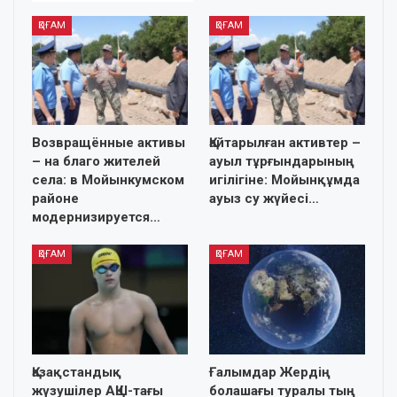
ҚОҒАМ
ҚОҒАМ
Возвращённые активы
Қайтарылған активтер –
– на благо жителей
ауыл тұрғындарының
села: в Мойынкумском
игілігіне: Мойынқұмда
районе
ауыз су жүйесі…
модернизируется…
ҚОҒАМ
ҚОҒАМ
Қазақстандық
Ғалымдар Жердің
жүзушілер АҚШ-тағы
болашағы туралы тың