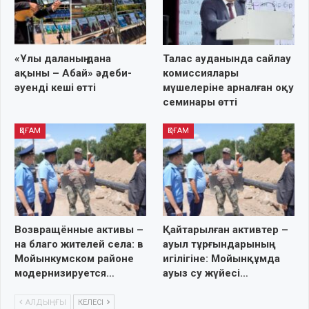
«Ұлы даланың дана
Талас ауданында сайлау
ақыны – Абай» әдеби-
комиссиялары
әуенді кеші өтті
мүшелеріне арналған оқу
семинары өтті
ҚОҒАМ
ҚОҒАМ
Возвращённые активы –
Қайтарылған активтер –
на благо жителей села: в
ауыл тұрғындарының
Мойынкумском районе
игілігіне: Мойынқұмда
модернизируется…
ауыз су жүйесі…
АЛДЫҢҒЫ
КЕЛЕСІ