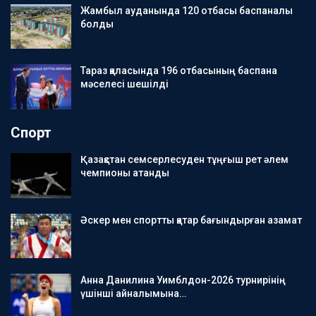
Жамбыл ауданында 120 отбасы баспаналы
болды
Тараз қаласында 196 отбасының баспана
мәселесі шешілді
Спорт
Қазақстан семсерлесуден тұңғыш рет әлем
чемпионы атанды
Әскер мен спортты қатар бағындырған азамат
Анна Данилина Уимблдон-2026 турнирінің
үшінші айналымына…