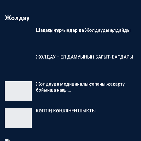
Жолдау
Шақпақтық тұрғындар да Жолдауды қолдайды
ЖОЛДАУ – ЕЛ ДАМУЫНЫҢ БАҒЫТ-БАҒДАРЫ
Жолдауда медициналық сапаны жақсарту
бойынша нақты…
КӨПТІҢ КӨҢІЛІНЕН ШЫҚТЫ