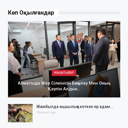
Көп Оқылғандар
ЖАҢАЛЫҚТАР
Алматыда Жер Сілкінісін Бақылау Мен Оның
Қаупін Алдын…
Жамбылда аңшылыққа кеткен ер адам…
18 минут ago