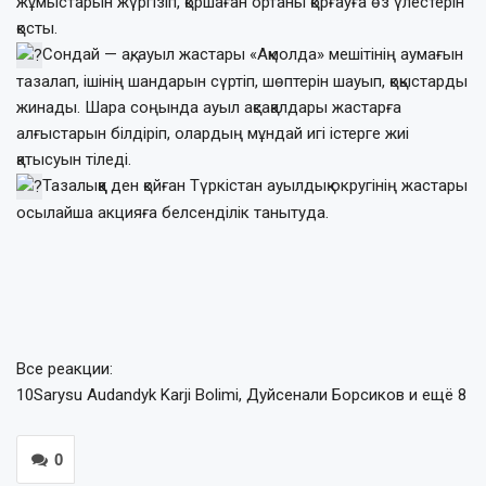
жұмыстарын жүргізіп, қоршаған ортаны қорғауға өз үлестерін
қосты.
Сондай — ақ, ауыл жастары «Ақмолда» мешітінің аумағын
тазалап, ішінің шандарын сүртіп, шөптерін шауып, қоқыстарды
жинады. Шара соңында ауыл ақсақалдары жастарға
алғыстарын білдіріп, олардың мұндай игі істерге жиі
қатысуын тіледі.
Тазалыққа ден қойған Түркістан ауылдық округінің жастары
осылайша акцияға белсенділік танытуда.
Все реакции:
10
Sarysu Audandyk Karji Bolimi, Дуйсенали Борсиков и ещё 8
0