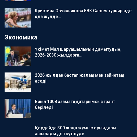
Кристина Овчинникова FBK Games турнирінде
қола жүлде…
Экономика
Үкімет Мал шаруашылығын дамытудың
2026-2030 жылдарға…
2026 жылдан бастап жалақы мен зейнетақы
өседі
Биыл 1008 азаматқа қайтарымсыз грант
беріледі
Қордайда 300 жаңа жұмыс орындары
ашылады деп күтілуде