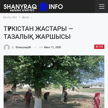
Басты бет
Қоғам
ТҮРКІСТАН ЖАСТАРЫ —
ТАЗАЛЫҚ ЖАРШЫСЫ
ҚОҒАМ
On
Июн 11, 2025
By
Shanyraq08