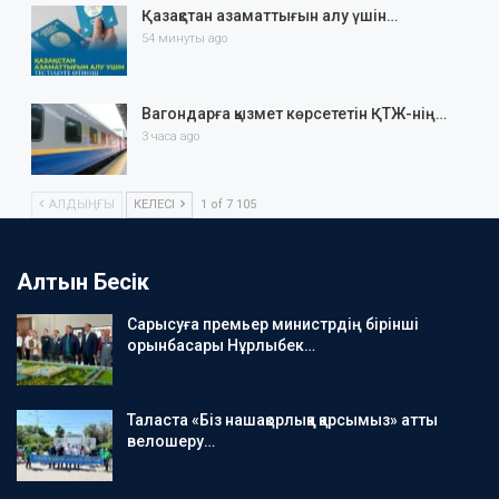
Қазақстан азаматтығын алу үшін…
54 минуты ago
Вагондарға қызмет көрсететін ҚТЖ-нің…
3 часа ago
АЛДЫҢҒЫ
КЕЛЕСІ
1 of 7 105
Алтын Бесік
Сарысуға премьер министрдің бірінші
орынбасары Нұрлыбек…
Таласта «Біз нашақорлыққа қарсымыз» атты
велошеру…