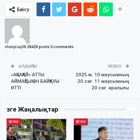
Бөлісу
shanyraq08
28420 posts
0 comments
АЛДЫҢҒЫ
КЕЛЕСІ
«АҚБАҚАЙ» АТТЫ
2025 ж. 10 маусымның
АЙМАҚТЫҚ ӘН БАЙҚАУЫ
20 сағ. 11 маусымның
ӨТТІ
20 сағ. аралығы
Өзге Жаңалықтар
ҚОҒАМ
ҚОҒАМ