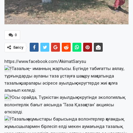
0
Бөлісу
https://www.facebook.com/AkimatSarysu
Тазалық — иманның жартысы. Бүгінде табиғатты аялау,
тұрғындарды ауланы таза ұстауға шақыру мақсатында
тазалық шаралары әсіресе ауылдық округтерде жиі қолға
алынып келеді.
Осы орайда, Түркістан ауылдық округінде экологиялық
волонтерлік бағыт аясында ‘Таза Қазақстан’ акциясы
өткізілді.
Тазалық жұмыстары барысында волонтерлер қоғамдық
жұмысшылармен бірлесіп елді мекен аумағында тазалық