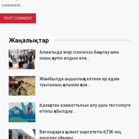
comment.
Жаңалықтар
Алматыда жер сілкінісін бақылау мен
оның қаупін алдын ала…
Жамбылда аңшылыққа кеткен ер адам
туысының қолынан қаза…
Қазақстан азаматтығын алу үшін тестілеуге
өтініш қабылдау…
Вагондарға қызмет көрсететін ҚТЖ-нің
еншілес ұйымы…