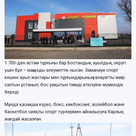
1 700-ден астам тұрғыны бар Бостандық ауылдық округі
үшін бұл – маңызды әлеуметтік нысан. Заманауи спорт
кешені ауыл жастары мен тұрғындарының салауатты өмір
салтын ұстанып, бос уақытын тиімді өткізуіне мүмкіндік
береді.
Мұнда қазақша күрес, бокс, кикбоксинг, волейбол және
баскетбол сияқты спорт түрлерімен айналысуға барлық
жағдай жасалған.