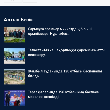
Алтын Бесік
Сарысуға премьер министрдің бірінші
орынбасары Нұрлыбек…
Таласта «Біз нашақорлыққа қарсымыз» атты
велошеру…
Жамбыл ауданында 120 отбасы баспаналы
болды
Тараз қаласында 196 отбасының баспана
мәселесі шешілді