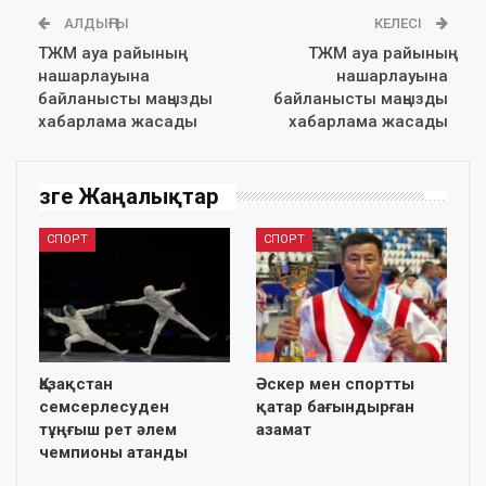
АЛДЫҢҒЫ
КЕЛЕСІ
ТЖМ ауа райының
ТЖМ ауа райының
нашарлауына
нашарлауына
байланысты маңызды
байланысты маңызды
хабарлама жасады
хабарлама жасады
Өзге Жаңалықтар
СПОРТ
СПОРТ
Қазақстан
Әскер мен спортты
семсерлесуден
қатар бағындырған
тұңғыш рет әлем
азамат
чемпионы атанды