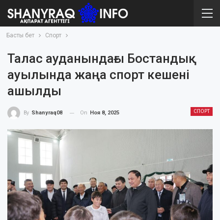
Басты бет
Спорт
Талас ауданындағы Бостандық
ауылында жаңа спорт кешені
ашылды
СПОРТ
On
Ноя 8, 2025
By
Shanyraq08