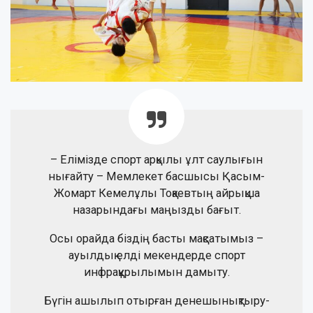
– Елімізде спорт арқылы ұлт саулығын
нығайту – Мемлекет басшысы Қасым-
Жомарт Кемелұлы Тоқаевтың айрықша
назарындағы маңызды бағыт.
Осы орайда біздің басты мақсатымыз –
ауылдық елді мекендерде спорт
инфрақұрылымын дамыту.
Бүгін ашылып отырған денешынықтыру-