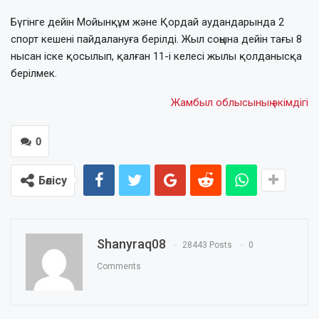
Бүгінге дейін Мойынқұм және Қордай аудандарында 2
спорт кешені пайдалануға берілді. Жыл соңына дейін тағы 8
нысан іске қосылып, қалған 11-і келесі жылы қолданысқа
берілмек.
Жамбыл облысының әкімдігі
0
Бөлісу
Shanyraq08
28443 Posts
0
Comments