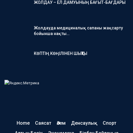
ЖОЛДАУ – ЕЛ ДАМУЫНЫҢ БАҒЫТ-БАҒДАРЫ
Жолдауда медициналық сапаны жақсарту
бойынша нақты…
КӨПТІҢ КӨҢІЛІНЕН ШЫҚТЫ
Home
Саясат
Әлем
Денсаулық
Спорт