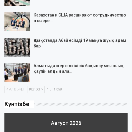
Казахстан и США расширяют сотрудничество
в сфере…
Қазақстанда Абай есімді 19 мыңға жуық адам
бар
Алматыда жер сілкінісін бақылау мен оның
қаупін алдын ала…
АЛДЫҢҒЫ
КЕЛЕСІ
1 of 1 058
Күнтізбе
Август 2026