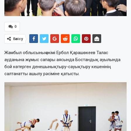
0
Бөлісу
Жамбыл облысының әкімі Ербол Қарашөкеев Талас
ауданына жұмыс сапары аясында Бостандық ауылында
бой көтерген денешынықтыру-сауықтыру кешенінің
салтанатты ашылу рәсіміне қатысты.