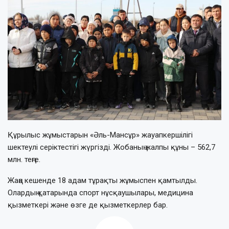
Құрылыс жұмыстарын «Әль-Мансұр» жауапкершілігі
шектеулі серіктестігі жүргізді. Жобаның жалпы құны – 562,7
млн. теңге.
Жаңа кешенде 18 адам тұрақты жұмыспен қамтылды.
Олардың қатарында спорт нұсқаушылары, медицина
қызметкері және өзге де қызметкерлер бар.