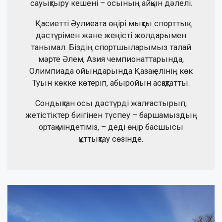
сауықтыру кешені – осының айқын дәлелі.
Қасиетті Әулиеата өңірі мықты спорттық
дәстүрімен және жеңісті жолдарымен
танымал. Біздің спортшыларымыз талай
мәрте Әлем, Азия чемпионаттарында,
Олимпиада ойындарында Қазақ елінің көк
Туын көкке көтеріп, абыройын асқақтатты.
Сондықтан осы дәстүрді жалғастырып,
жетістіктер биігінен түспеу – баршамыздың
ортақ міндетіміз, – деді өңір басшысы
құттықтау сөзінде.