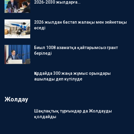
2026-2030 жылдарға…
2026 жылдан бастап жалақы мен зейнетақы
өседі
Биыл 1008 азаматқа қайтарымсыз грант
беріледі
Қордайда 300 жаңа жұмыс орындары
ашылады деп күтілуде
Жолдау
Шақпақтық тұрғындар да Жолдауды
қолдайды