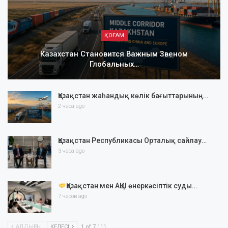
ҚОҒАМ
Казахстан Становится Важным Звеном
Глобальных…
Қазақстан жаһандық көлік бағыттарының…
2 часа ago
Қазақстан Республикасы Орталық сайлау…
3 часа ago
Қазақстан мен АҚШ өнеркәсіптік суды…
7 часов ago
АЛДЫҢҒЫ
КЕЛЕСІ
1 of 7 111