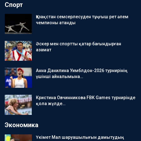
Спорт
Қазақстан семсерлесуден тұңғыш рет әлем
чемпионы атанды
Әскер мен спортты қатар бағындырған
азамат
Анна Данилина Уимблдон-2026 турнирінің
үшінші айналымына…
Кристина Овчинникова FBK Games турнирінде
қола жүлде…
Экономика
Үкімет Мал шаруашылығын дамытудың