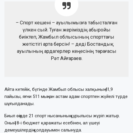
– Спорт кешені – ауылымызға табысталған
үлкен сый. Туған жеріміздің абыройы
биіктеп, Жамбыл облысының спорттағы
жетістігі арта берсін! – деді Бостандық
ауылының ардагерлер кеңесінің төрағасы
Рәт Айғараев.
Айта кетейік, бүгінде Жамбыл облысы халқының 41,9
пайызы, яғни 511 мыңнан астам адам спортпен жүйелі түрде
шұғылданады.
Биыл өңірде 21 спорт нысанының құрылысы жүріп жатыр.
Оның 18-і бюджет қаражаты есебінен, ал үшеуі
демеушілердің қолдауымен салынуда.