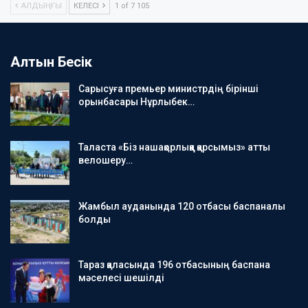
АЛДЫҢҒЫ
КЕЛЕСІ
1 of 7 105
Алтын Бесік
Сарысуға премьер министрдің бірінші
орынбасары Нұрлыбек…
Таласта «Біз нашақорлыққа қарсымыз» атты
велошеру…
Жамбыл ауданында 120 отбасы баспаналы
болды
Тараз қаласында 196 отбасының баспана
мәселесі шешілді