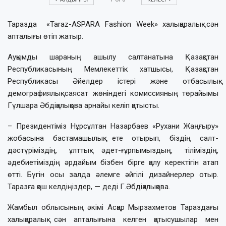
Таразда «Taraz-ASPARA Fashion Week» халықаралық сән
апталығы өтіп жатыр.
Ауқымды шараның ашылу салтанатына Қазақстан
Республикасының Мемлекеттік хатшысы, Қазақстан
Республикасы Әйелдер істері және отбасылық
демографиялық саясат жөніндегі комиссияның төрайымы
Гүлшара Әбдіқалықова арнайы келіп қатысты.
– Президентіміз Нұрсұлтан Назарбаев «Рухани Жаңғыру»
жобасына бастамашылық ете отырып, біздің салт-
дәстүріміздің, ұлттық әдет-ғұрпымыздың, тіліміздің,
әдебиетіміздің әрдайым бізбен бірге қалу керектігін атап
өтті. Бүгін осы залда әлемге әйгілі дизайнерлер отыр.
Таразға қош келдіңіздер, — деді Г.Әбдіқалықова.
Жамбыл облысының әкімі Асқар Мырзахметов Тараздағы
халықаралық сән апталығына келген қатысушылар мен