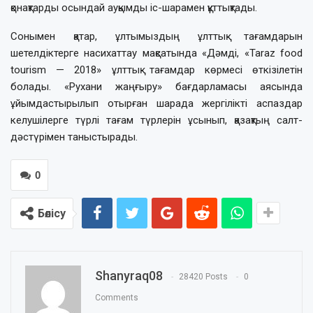
қонақтарды осындай ауқымды іс-шарамен құттықтады.
Сонымен қатар, ұлтымыздың ұлттық тағамдарын
шетелдіктерге насихаттау мақсатында «Дәмді, «Taraz food
tourism — 2018» ұлттық тағамдар көрмесі өткізілетін
болады. «Рухани жаңғыру» бағдарламасы аясында
ұйымдастырылып отырған шарада жергілікті аспаздар
келушілерге түрлі тағам түрлерін ұсынып, қазақтың салт-
дәстүрімен таныстырады.
0
Бөлісу
Shanyraq08
28420 Posts
0
Comments