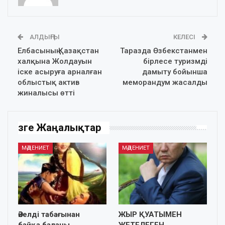
АЛДЫҢҒЫ
КЕЛЕСІ
Елбасының Қазақстан
Таразда Өзбекстанмен
халқына Жолдауын
бірлесе туризмді
іске асыруға арналған
дамыту бойынша
облыстық актив
меморандум жасалды
жиналысы өтті
Өзге Жаңалықтар
МӘДЕНИЕТ
МӘДЕНИЕТ
Әйелді табағынан
ЖЫР ҚУАТЫМЕН
байқа,баланы
ЖЕТЕЛЕГЕН