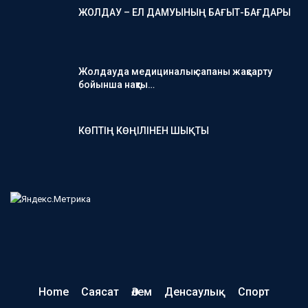
ЖОЛДАУ – ЕЛ ДАМУЫНЫҢ БАҒЫТ-БАҒДАРЫ
Жолдауда медициналық сапаны жақсарту
бойынша нақты…
КӨПТІҢ КӨҢІЛІНЕН ШЫҚТЫ
Home
Саясат
Әлем
Денсаулық
Спорт