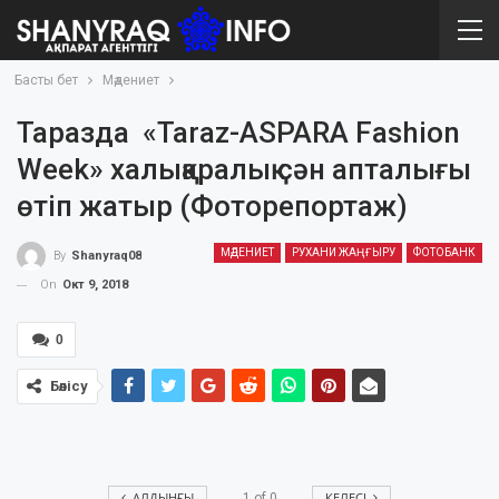
Басты бет
Мәдениет
Таразда «Taraz-ASPARA Fashion
Week» халықаралық сән апталығы
өтіп жатыр (Фоторепортаж)
МӘДЕНИЕТ
РУХАНИ ЖАҢҒЫРУ
ФОТОБАНК
By
Shanyraq08
On
Окт 9, 2018
0
Бөлісу
АЛДЫҢҒЫ
КЕЛЕСІ
1
of
0