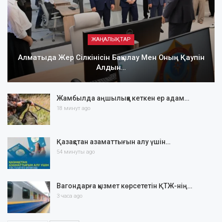
ЖАҢАЛЫҚТАР
Алматыда Жер Сілкінісін Бақылау Мен Оның Қаупін
Алдын…
Жамбылда аңшылыққа кеткен ер адам…
18 минут ago
Қазақстан азаматтығын алу үшін…
54 минуты ago
Вагондарға қызмет көрсететін ҚТЖ-нің…
3 часа ago