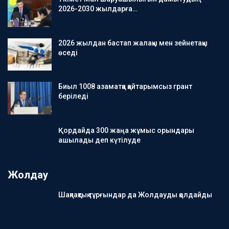
2026-2030 жылдарға…
2026 жылдан бастап жалақы мен зейнетақы
өседі
Биыл 1008 азаматқа қайтарымсыз грант
беріледі
Қордайда 300 жаңа жұмыс орындары
ашылады деп күтілуде
Жолдау
Шақпақтық тұрғындар да Жолдауды қолдайды