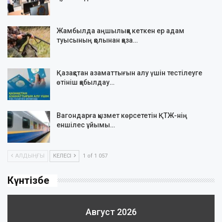
Жамбылда аңшылыққа кеткен ер адам
туысының қолынан қаза…
Қазақстан азаматтығын алу үшін тестілеуге
өтініш қабылдау…
Вагондарға қызмет көрсететін ҚТЖ-нің
еншілес ұйымы…
АЛДЫҢҒЫ
КЕЛЕСІ
1 of 1 057
Күнтізбе
Август 2026