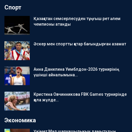
Спорт
Қазақстан семсерлесуден тұңғыш рет әлем
чемпионы атанды
Әскер мен спортты қатар бағындырған азамат
Анна Данилина Уимблдон-2026 турнирінің
үшінші айналымына…
Кристина Овчинникова FBK Games турнирінде
қола жүлде…
Экономика
Үкімет Мал шаруашылығын дамытудың