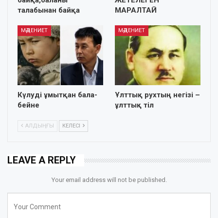
талабынан байқа
МАРАЛТАЙ
МӘДЕНИЕТ
МӘДЕНИЕТ
Күлуді ұмытқан бала-
Ұлттық рухтың негiзi –
бейне
ұлттық тiл
АЛДЫҢҒЫ
КЕЛЕСІ
LEAVE A REPLY
Your email address will not be published.